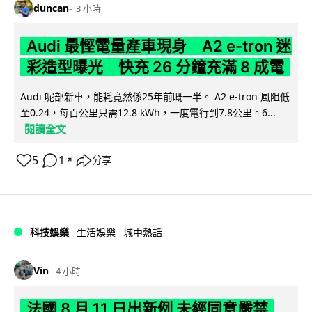
duncan
3 小時
Audi 最慳電量產車現身 A2 e-tron 迷
彩造型曝光 快充 26 分鐘充滿 8 成電
Audi 呢部新車，能耗竟然係25年前嘅一半。 A2 e-tron 風阻低
至0.24，每百公里只需12.8 kWh，一度電行到7.8公里。6...
閱讀全文
5
1
分享
↗
科技娛樂
生活娛樂
城中熱話
Vin
4 小時
法國 8 月 11 日出新例 未經同意嚴禁