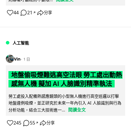
44
21
分享
↗
人工智能
Vin
1 日
地盤偷吸煙難逃高空法眼 勞工處出動熱
感無人機 擬加 AI 人臉識別精準執法
勞工處投入配備熱感應鏡頭的小型無人機進行高空巡邏以打擊
地盤違例吸煙，並正研究於未來一年內引入 AI 人臉識別與行為
閱讀全文
分析功能，結合三大技術進一...
245
55
分享
↗