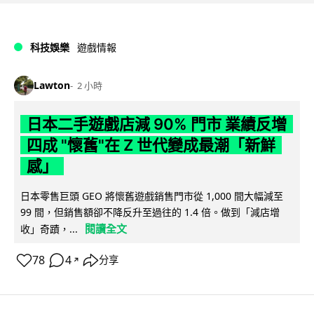
科技娛樂
遊戲情報
Lawton
2 小時
日本二手遊戲店減 90% 門市 業績反增
四成 "懷舊"在 Z 世代變成最潮「新鮮
感」
日本零售巨頭 GEO 將懷舊遊戲銷售門市從 1,000 間大幅減至
99 間，但銷售額卻不降反升至過往的 1.4 倍。做到「減店增
閱讀全文
收」奇蹟，...
78
4
分享
↗