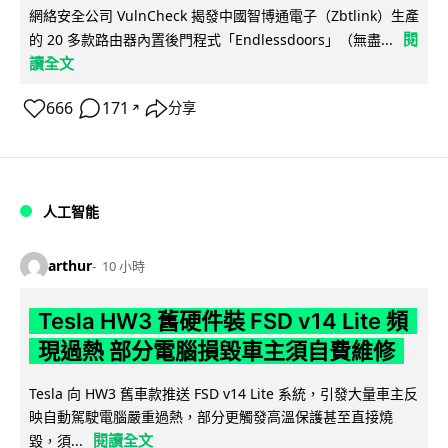
網絡安全公司 VulnCheck 揭發中國智博通電子（Zbtlink）生產
閱
的 20 多款路由器內置後門程式「Endlessdoors」（無盡...
讀全文
666
171
分享
↗
人工智能
arthur
10 小時
Tesla HW3 舊硬件裝 FSD v14 Lite 頻
現過熱 部分電腦損毀車主須自費維修
Tesla 向 HW3 舊車款推送 FSD v14 Lite 系統，引發大量車主反
映自動駕駛電腦嚴重過熱，部分更觸發高溫保護甚至直接燒
閱讀全文
毀，須...