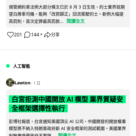
規管網約車法例大部分條文已於 8 月 3 日生效，的士業界就期
望白牌車司機，能夠「改邪歸正」回流駕駛的士。新例大幅提
閱讀全文
高罰則，首次定罪最高罰款...
201
144
分享
↗
人工智能
Lawton
1 日
白宮拒測中國開放 AI 模型 業界質疑安
全框架選擇性執行
彭博社報道，白宮通知美國頂尖 AI 公司，中國開發的開放權重
模型將不納入特朗普政府新 AI 安全框架的測試範圍。美國業界
閱讀全文
則聯署呼籲政府不要限...