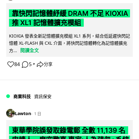
靠快閃記憶體紓緩 DRAM 不足 KIOXIA
推 XL1 記憶體擴充模組
KIOXIA 發表全新記憶體擴充模組 XL1 系列，結合低延遲快閃記
憶體 XL-FLASH 與 CXL 介面，將快閃記憶體轉化為記憶體擴充
閱讀全文
方...
84
5
分享
↗
商業科技
資訊保安
Lawton
1 日
東華學院誤發取錄電郵 全數 11,139 名