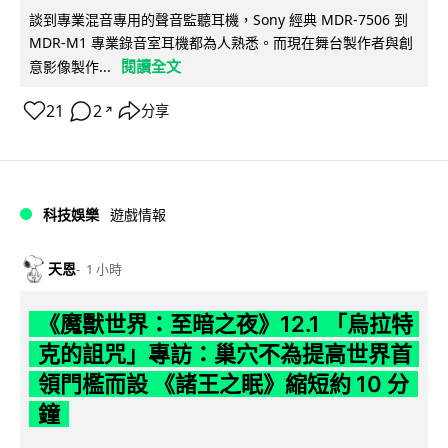
談到專業混音專用的聲音監聽耳機，Sony 經典 MDR-7506 到
MDR-M1 專業錄音室耳機都為人熟悉。而現在舞台製作者與創
閱讀全文
意影像製作...
21
2
分享
↗
科技娛樂
遊戲情報
天恩
1 小時
《魔獸世界：至暗之夜》12.1 「烏拉特
克的詛咒」專訪：巢穴不為提高世界首
領門檻而設 《諸王之眠》縮短約 10 分
鐘