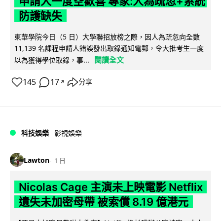
申請人一度空歡喜 專家:人為疏忽+系統
防護缺失
東華學院今日（5 日）大學聯招放榜之際，因人為疏忽向全數
11,139 名課程申請人錯誤發出取錄通知電郵，令大批考生一度
閱讀全文
以為獲得學位取錄，事...
145
17
分享
↗
科技娛樂
影視娛樂
Lawton
1 日
Nicolas Cage 主演未上映電影 Netflix
遺失未加密母帶 被索償 8.19 億港元