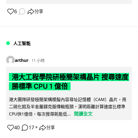
6
分享
人工智能
arthur
11 小時
港大工程學院研極簡架構晶片 搜尋速度
勝標準 CPU 1 億倍
港大團隊研發極簡架構模擬內容尋址記憶體（CAM）晶片，用
二硫化鉬及半金屬銻克服傳輸瓶頸，漢明距離計算速度比標準
閱讀全文
CPU快1億倍，每次搜尋耗能低...
40
17
分享
↗