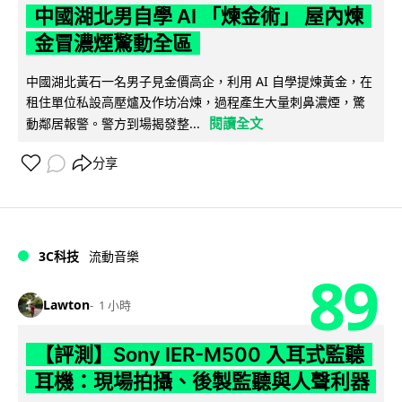
中國湖北男自學 AI 「煉金術」 屋內煉
金冒濃煙驚動全區
中國湖北黃石一名男子見金價高企，利用 AI 自學提煉黃金，在
租住單位私設高壓爐及作坊冶煉，過程產生大量刺鼻濃煙，驚
閱讀全文
動鄰居報警。警方到場揭發整...
分享
3C科技
流動音樂
89
Lawton
1 小時
【評測】Sony IER-M500 入耳式監聽
耳機：現場拍攝、後製監聽與人聲利器