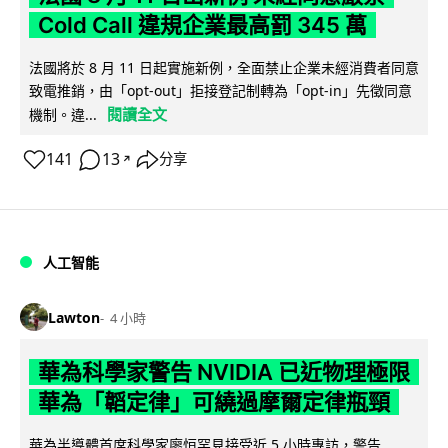
Cold Call 違規企業最高罰 345 萬
法國將於 8 月 11 日起實施新例，全面禁止企業未經消費者同意
致電推銷，由「opt-out」拒接登記制轉為「opt-in」先徵同意
閱讀全文
機制。違...
141
13
分享
↗
人工智能
Lawton
4 小時
華為科學家警告 NVIDIA 已近物理極限
華為「韜定律」可繞過摩爾定律瓶頸
華為半導體首席科學家廖恒罕見接受近 5 小時專訪，警告