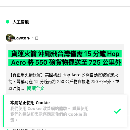
人工智能
Lawton
1 日
貨運火箭 沖繩飛台灣僅需 15 分鐘 Hop
Aero 將 550 磅貨物運送至 725 公里外
【真正用火箭送貨】美國初創 Hop Aero 公開自動駕駛貨運火
箭，聲稱可在 15 分鐘內將 250 公斤物資投送 750 公里外，並
閱讀全文
以沖繩...
52
6
分享
↗
本網站正使用 Cookie
我們使用 Cookie 改善網站體驗。 繼續使用
我們的網站即表示您同意我們的
Cookie 政
策
。