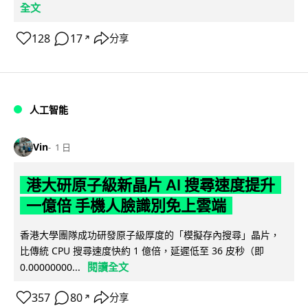
全文
128
17
分享
↗
人工智能
Vin
1 日
港大研原子級新晶片 AI 搜尋速度提升
一億倍 手機人臉識別免上雲端
香港大學團隊成功研發原子級厚度的「模擬存內搜尋」晶片，
比傳統 CPU 搜尋速度快約 1 億倍，延遲低至 36 皮秒（即
閱讀全文
0.00000000...
357
80
分享
↗