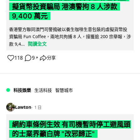
擬貨幣投資騙局 港澳警拘 8 人涉款
9,400 萬元
香港警方聯同澳門司警搗破以養生咖啡生意包裝的虛擬貨幣投
資騙局 Fun Coffee，兩地共拘捕 8 人，接獲逾 200 宗舉報，涉
閱讀全文
款 9,4...
118
9
分享
↗
科技娛樂
生活科技
智慧城市
Lawton
1 日
網約車條例生效 有司機暫時停工避風頭
的士業界籲白牌 "改邪歸正"