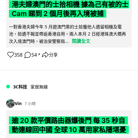
港夫婦澳門的士拾相機 據為己有被的士
Cam 睇到 2 個月後再入境被捕
一對香港夫婦今年 5 月遊澳門乘的士拾獲他人遺留相機及電
池，拾遺不報並帶返香港自用。兩人本月 2 日經港珠澳大橋再
閱讀全文
次入境澳門時，被治安警察局...
358
54
分享
↗
3C科技
家居無線
Vin
7 小時
逾 20 款平價路由器爆後門 每 35 秒自
動連線回中國 全球 10 萬用家私隱堪憂