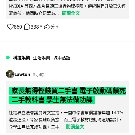
NVIDIA 等西方晶片巨頭正逼近物理極限，傳統製程升級已失經
閱讀全文
濟效益。他同時介紹華為...
860
338
分享
↗
科技娛樂
生活娛樂
城中熱話
Lawton
5 小時
家長無得慳錢買二手書 電子啟動碼鎖死
二手教科書 學生無法做功課
社福界立法會議員陳文宜指，一間中學書單價錢按年加 14.7%
遠超通漲，令家長難以負擔。而且電子教材啟動碼這項設計，
閱讀全文
令學生無法完成功課，二手...