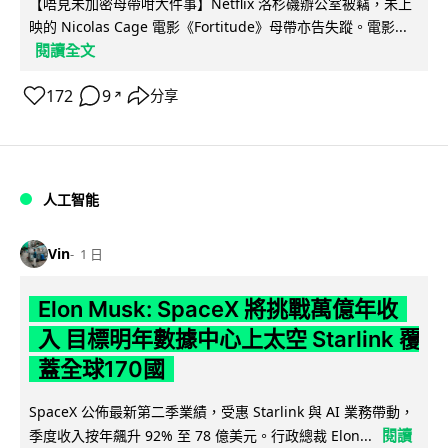
【唔見未加密母帶咁大件事】Netflix 洛杉磯辦公室被竊，未上
映的 Nicolas Cage 電影《Fortitude》母帶亦告失蹤。電影...
閱讀全文
172
9
分享
↗
人工智能
Vin
1 日
Elon Musk: SpaceX 將挑戰萬億年收
入 目標明年數據中心上太空 Starlink 覆
蓋全球170國
SpaceX 公佈最新第二季業績，受惠 Starlink 與 AI 業務帶動，
閱讀
季度收入按年飆升 92% 至 78 億美元。行政總裁 Elon...