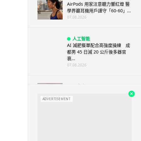
AirPods 用家注意聽力響紅燈 醫
學界籲耳機用戶謹守「60-60」...
07.08.2026
人工智能
AI 減肥餐單配合高強度操練 成
都男 45 日減 20 公斤後多器官
衰...
07.08.2026
影音產品
DJI Mic Mini 2s 實測 四發一收
同步獨立錄音 32-bi...
ADVERTISEMENT
06.08.2026
城中熱話
澤連斯基怒斥俄軍「人肉狩獵」
無人機追殺烏克蘭小販近 40 秒