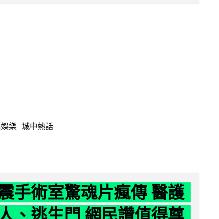
活娛樂
城中熱話
震手術室驚魂片瘋傳 醫護
人、逃生門 網民讚值得尊