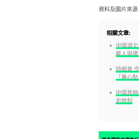
資料及圖片來源
相關文章:
中國湖北推
載人與運
特朗普 
「專心點！
中國首辦
史時刻