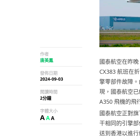
作者
唐美鳳
國泰航空在昨晚（
CX383 航班
發佈日期
2024-09-03
擎零部件故障。
現，國泰航空已
閱讀時間
2分鐘
A350 飛機的
字體大小
國泰航空正對旗下
A
A
A
干相同的引擎部
送到香港以進行