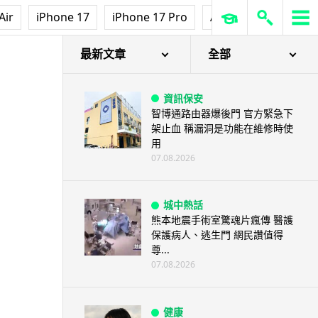
Air
iPhone 17
iPhone 17 Pro
AirPods Pro 3
Ap
最新文章
全部
資訊保安
智博通路由器爆後門 官方緊急下
架止血 稱漏洞是功能在維修時使
用
07.08.2026
城中熱話
熊本地震手術室驚魂片瘋傳 醫護
保護病人、逃生門 網民讚值得
尊...
07.08.2026
健康