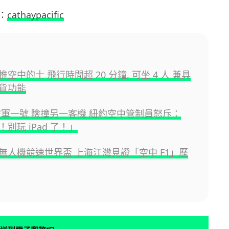
：
cathaypacific
空中的士 飛行時間超 20 分鐘, 可坐 4 人 兼具
貨功能
空軍一號 險撞另一客機 紐約空中管制員怒斥：
別玩 iPad 了！」
無人機競速世界盃 上海江灣見證「空中 F1」歷