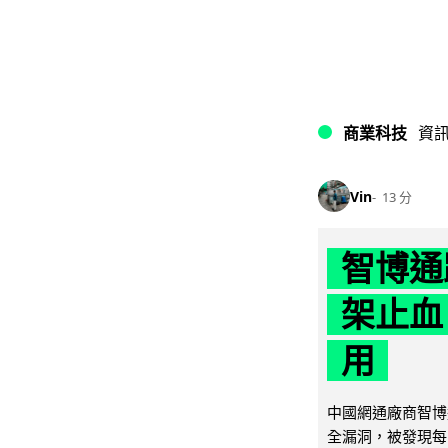
商業科技
資
Vin
13 分
智博通
架止血
用
中國網通廠商智博通電
全漏洞，被發現每 