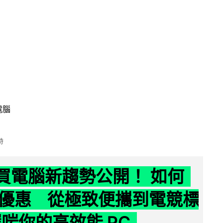
電腦
時
6 買電腦新趨勢公開！ 如何
優惠 從極致便攜到電競標
選啱你的高效能 PC