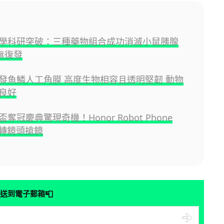
學科研突破：三種藥物組合成功消滅小鼠胰腺
隻無復發
發魚鱗人工角膜 高度生物相容且透明堅韌 動物
良好
奪冠慶典驚現奇機！Honor Robot Phone
旋轉鏡頭搶鏡
📮
送到電子郵箱