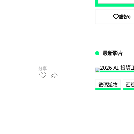
讚好
0
最新影片
分享
數碼遊牧
西