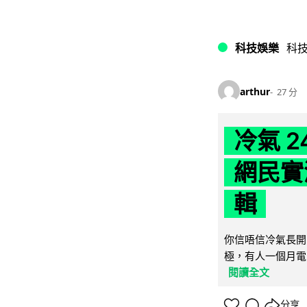
科技娛樂
科
arthur
27 分
冷氣 
網民實
輯
你信唔信冷氣長開
極，有人一個月電費
閱讀全文
分享