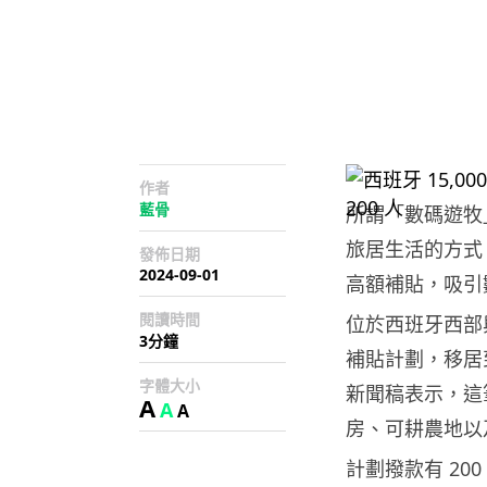
作者
藍骨
所謂「數碼遊牧
旅居生活的方式
發佈日期
2024-09-01
高額補貼，吸引
閱讀時間
位於西班牙西部與
3分鐘
補貼計劃，移居到
字體大小
新聞稿表示，這
A
A
A
房、可耕農地以
計劃撥款有 20