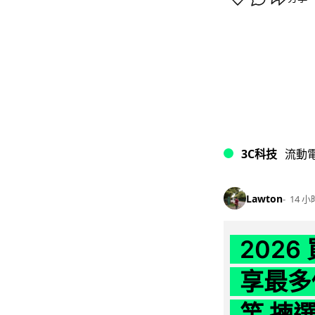
3C科技
流動
Lawton
14 小
202
享最多
竿 揀