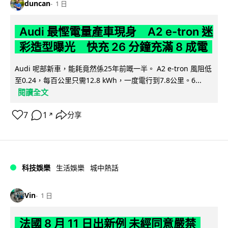
duncan
1 日
Audi 最慳電量產車現身 A2 e-tron 迷
彩造型曝光 快充 26 分鐘充滿 8 成電
Audi 呢部新車，能耗竟然係25年前嘅一半。 A2 e-tron 風阻低
至0.24，每百公里只需12.8 kWh，一度電行到7.8公里。6...
閱讀全文
7
1
分享
↗
科技娛樂
生活娛樂
城中熱話
Vin
1 日
法國 8 月 11 日出新例 未經同意嚴禁