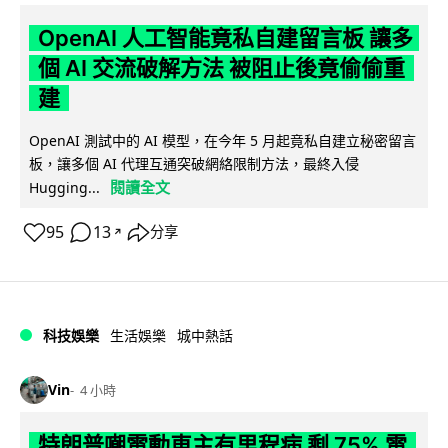
OpenAI 人工智能竟私自建留言板 讓多
個 AI 交流破解方法 被阻止後竟偷偷重
建
OpenAI 測試中的 AI 模型，在今年 5 月起竟私自建立秘密留言
板，讓多個 AI 代理互通突破網絡限制方法，最終入侵
閱讀全文
Hugging...
95
13
分享
↗
科技娛樂
生活娛樂
城中熱話
Vin
4 小時
特朗普嘲電動車主有里程病 剩 75% 電