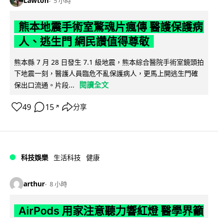
Lawton
5 小時
熊本地震手術室驚魂片瘋傳 醫護保護病
人、逃生門 網民讚值得尊敬
熊本縣 7 月 28 日發生 7.1 級地震，熊本綜合醫院手術室鏡頭拍
下地震一刻，醫護人員臨危不亂保護病人，更馬上開逃生門確
閱讀全文
保出口流通。片段...
49
15
分享
↗
科技娛樂
生活科技
健康
arthur
8 小時
AirPods 用家注意聽力響紅燈 醫學界籲