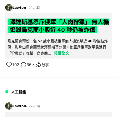
Lawton
22 小時
澤連斯基怒斥俄軍「人肉狩獵」 無人機
追殺烏克蘭小販近 40 秒仍被炸傷
烏克蘭克爾松一名 52 歲小販被俄軍無人機追擊近 40 秒後被炸
傷，影片由烏克蘭總統澤連斯基公開。他直斥俄軍對平民進行
閱讀全文
「狩獵式」攻擊，烏克蘭...
102
36
分享
↗
人工智能
Lawton
22 小時