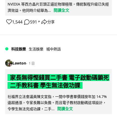
NVIDIA 等西方晶片巨頭正逼近物理極限，傳統製程升級已失經
閱讀全文
濟效益。他同時介紹華為...
1,544
591
分享
↗
科技娛樂
生活娛樂
城中熱話
Lawton
1 日
家長無得慳錢買二手書 電子啟動碼鎖死
二手教科書 學生無法做功課
社福界立法會議員陳文宜指，一間中學書單價錢按年加 14.7%
遠超通漲，令家長難以負擔。而且電子教材啟動碼這項設計，
閱讀全文
令學生無法完成功課，二手...