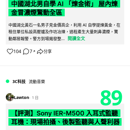
中國湖北男自學 AI 「煉金術」 屋內煉
金冒濃煙驚動全區
中國湖北黃石一名男子見金價高企，利用 AI 自學提煉黃金，在
租住單位私設高壓爐及作坊冶煉，過程產生大量刺鼻濃煙，驚
閱讀全文
動鄰居報警。警方到場揭發整...
104
7
分享
↗
3C科技
流動音樂
89
Lawton
1 日
【評測】Sony IER-M500 入耳式監聽
耳機：現場拍攝、後製監聽與人聲利器