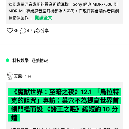
談到專業混音專用的聲音監聽耳機，Sony 經典 MDR-7506 到
MDR-M1 專業錄音室耳機都為人熟悉。而現在舞台製作者與創
閱讀全文
意影像製作...
36
4
分享
↗
科技娛樂
遊戲情報
天恩
1 日
《魔獸世界：至暗之夜》12.1 「烏拉特
克的詛咒」專訪：巢穴不為提高世界首
領門檻而設 《諸王之眠》縮短約 10 分
鐘