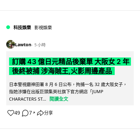
科技娛樂
影視娛樂
Lawton
5 小時
訂購 43 億日元精品後棄單 大阪女 2 年
後終被捕 涉海賊王,火影周邊產品
日本警視廳神田署 8 月 6 日公布，拘捕一名 32 歲大阪女子，
指她涉嫌在出版巨頭集英社旗下官方網店「JUMP
閱讀全文
CHARACTERS ST...
49
7
分享
↗