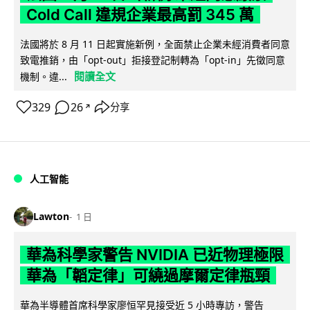
Cold Call 違規企業最高罰 345 萬
法國將於 8 月 11 日起實施新例，全面禁止企業未經消費者同意
致電推銷，由「opt-out」拒接登記制轉為「opt-in」先徵同意
閱讀全文
機制。違...
329
26
分享
↗
人工智能
Lawton
1 日
華為科學家警告 NVIDIA 已近物理極限
華為「韜定律」可繞過摩爾定律瓶頸
華為半導體首席科學家廖恒罕見接受近 5 小時專訪，警告