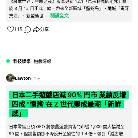
《魔獸世界：至暗之夜》版本更新 12.1「烏拉特克的詛咒」將
於 8 月 13 日正式上線，帶來全新區域「盤蛇島」、地城「毒牙
閱讀全文
祭壇」、新型態世...
115
分享
科技娛樂
遊戲情報
Lawton
1 日
日本二手遊戲店減 90% 門市 業績反增
四成 "懷舊"在 Z 世代變成最潮「新鮮
感」
日本零售巨頭 GEO 將懷舊遊戲銷售門市從 1,000 間大幅減至
99 間，但銷售額卻不降反升至過往的 1.4 倍。做到「減店增