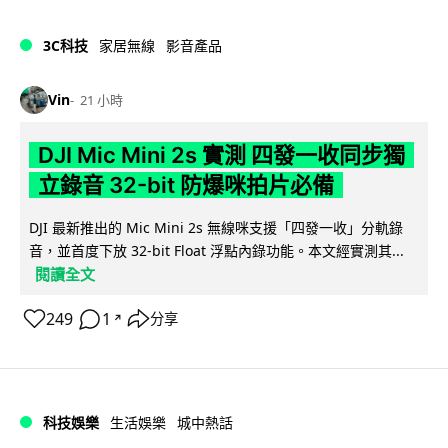
3C科技
家居無線
影音產品
Vin
21 小時
DJI Mic Mini 2s 實測 四發一收同步獨
立錄音 32-bit 防爆咪拍片必備
DJI 最新推出的 Mic Mini 2s 無線咪支援「四發一收」分軌錄
音，並首度下放 32-bit Float 浮點內錄功能。本文經實測其...
閱讀全文
249
1
分享
↗
科技娛樂
生活娛樂
城中熱話