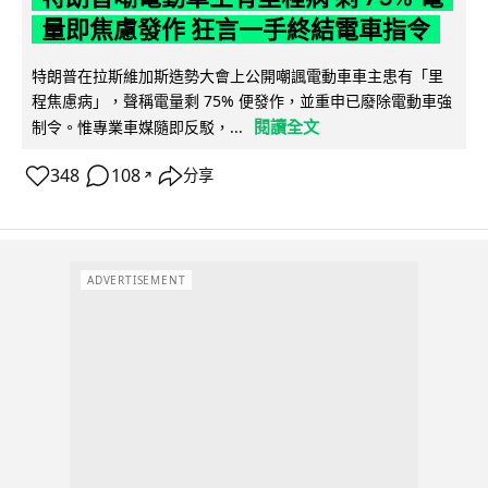
量即焦慮發作 狂言一手終結電車指令
特朗普在拉斯維加斯造勢大會上公開嘲諷電動車車主患有「里
程焦慮病」，聲稱電量剩 75% 便發作，並重申已廢除電動車強
閱讀全文
制令。惟專業車媒隨即反駁，...
348
108
分享
↗
ADVERTISEMENT