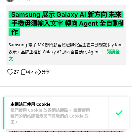
Samsung 展示 Galaxy AI 新方向 未來
手機毋須輸入文字 轉向 Agent 全自動操
作
Samsung 電子 MX 部門顧客體驗辦公室主管兼副總裁 Jay Kim
閱讀全
表示，品牌正推動 Galaxy AI 邁向全自動化 Agent...
文
27
4
分享
↗
科技娛樂
生活娛樂
城中熱話
本網站正使用 Cookie
我們使用 Cookie 改善網站體驗。 繼續使用
我們的網站即表示您同意我們的
Cookie 政
Lawton
1 日
策
。