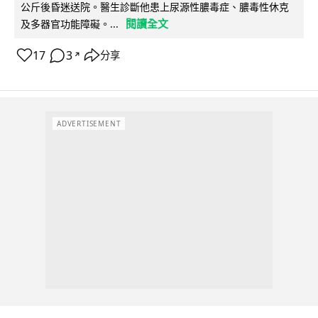
公斤後昏迷送院。醫生診斷他患上尿源性膿毒症、膿毒性休克
閱讀全文
及多器官功能障礙。...
17
3
分享
↗
ADVERTISEMENT