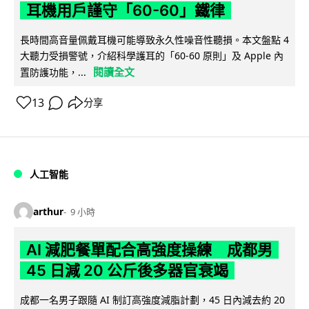
耳機用戶謹守「60-60」鐵律
長時間高音量佩戴耳機可能導致永久性噪音性聽損。本文盤點 4
大聽力受損警號，介紹科學護耳的「60-60 原則」及 Apple 內
閱讀全文
置防護功能，...
13
分享
人工智能
arthur
9 小時
AI 減肥餐單配合高強度操練 成都男
45 日減 20 公斤後多器官衰竭
成都一名男子跟隨 AI 制訂高強度減脂計劃，45 日內減去約 20