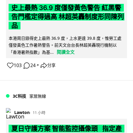
史上最熱 36.9 度僅發黃色警告 紅黑警
告門檻定得過高 林超英轟制度形同陳列
品
本港周日錄得史上最熱 36.9 度，上水更達 39.8 度，惟勞工處
僅發黃色工作暑熱警告。前天文台台長林超英轟現行機制以
閱讀全文
「香港暑熱指數」為基...
103
24
分享
↗
3C科技
家居無線
Lawton
11 小時
夏日守護方案 智能監控攝像頭 指定產