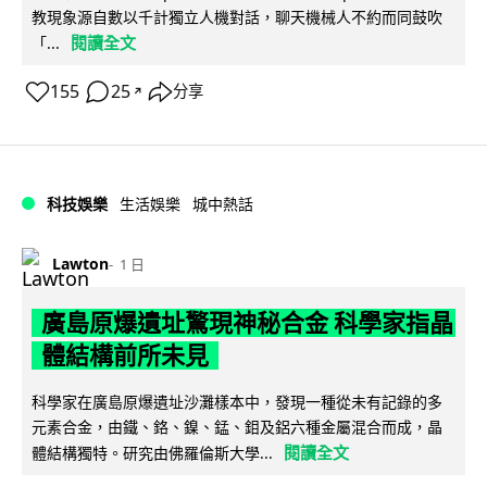
教現象源自數以千計獨立人機對話，聊天機械人不約而同鼓吹
閱讀全文
「...
155
25
分享
↗
科技娛樂
生活娛樂
城中熱話
Lawton
1 日
廣島原爆遺址驚現神秘合金 科學家指晶
體結構前所未見
科學家在廣島原爆遺址沙灘樣本中，發現一種從未有記錄的多
元素合金，由鐵、鉻、鎳、錳、鉬及鋁六種金屬混合而成，晶
閱讀全文
體結構獨特。研究由佛羅倫斯大學...