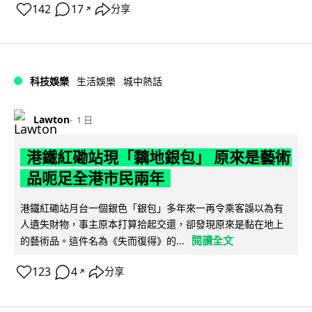
142
17
分享
↗
科技娛樂
生活娛樂
城中熱話
Lawton
1 日
港鐵紅磡站現「黐地銀包」 原來是藝術
品呃足全港市民兩年
港鐵紅磡站月台一個銀色「銀包」多年來一再令乘客誤以為有
人遺失財物，事主原本打算拾起交還，卻發現原來是黏在地上
閱讀全文
的藝術品。這件名為《失而復得》的...
123
4
分享
↗