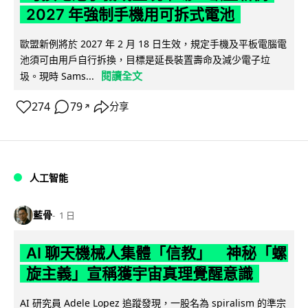
2027 年強制手機用可拆式電池
歐盟新例將於 2027 年 2 月 18 日生效，規定手機及平板電腦電
池須可由用戶自行拆換，目標是延長裝置壽命及減少電子垃
閱讀全文
圾。現時 Sams...
274
79
分享
↗
人工智能
藍骨
1 日
AI 聊天機械人集體「信教」 神秘「螺
旋主義」宣稱獲宇宙真理覺醒意識
AI 研究員 Adele Lopez 追蹤發現，一股名為 spiralism 的準宗