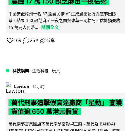
農蝕 17 萬 150 畝芝麻苗一夜枯死
中國安徽滁州一名 67 歲農民按 AI 生成農藥配方為芝麻田除
草，結果 150 畝芝麻苗一夜之間與雜草一同枯死，估計損失約
閱讀全文
15 萬元人民幣...
169
25
分享
↗
科技娛樂
生活科技
玩具
Lawton
14 小時
萬代刑事追擊假高達廠商「星動」 查獲
貨值逾 650 萬港元假貨
萬代南夢宮集團旗下萬代南夢宮影視工廠、萬代及 BANDAI
SPIRITS 3 間公司對中國大陸假冒 GUNPLA 廠商「星動」發起