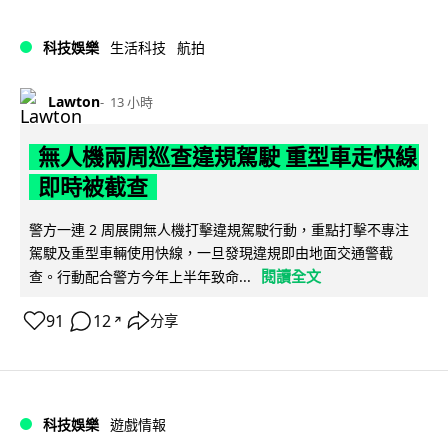
科技娛樂
生活科技
航拍
Lawton
13 小時
無人機兩周巡查違規駕駛 重型車走快線
即時被截查
警方一連 2 周展開無人機打擊違規駕駛行動，重點打擊不專注
駕駛及重型車輛使用快線，一旦發現違規即由地面交通警截
閱讀全文
查。行動配合警方今年上半年致命...
91
12
分享
↗
科技娛樂
遊戲情報