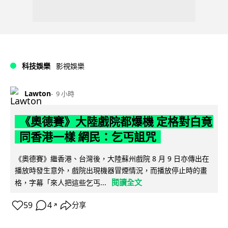
科技娛樂
影視娛樂
Lawton
9 小時
《奧德賽》大陸戲院都爆機 定格對白竟
同香港一樣 網民：乞丐詛咒
《奧德賽》繼香港、台灣後，大陸蘇州戲院 8 月 9 日亦傳出在
播放時發生意外，戲院出現機器冒煙情況，而播放停止時的畫
閱讀全文
格，字幕「來人把這些乞丐...
59
4
分享
↗