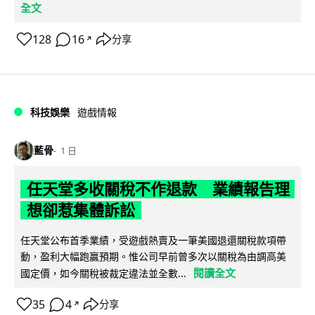
全文
128
16
分享
↗
科技娛樂
遊戲情報
藍骨
1 日
任天堂多收關稅不作退款 業績報告理
想卻惹集體訴訟
任天堂公布首季業績，受遊戲熱賣及一筆美國退還關稅款項帶
動，盈利大幅跑贏預期。惟公司早前曾多次以關稅為由調高美
閱讀全文
國定價，如今關稅被裁定違法並全數...
35
4
分享
↗