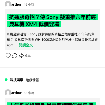
arthur
16 小時
抗通脹奇招？傳 Sony 擬重推六年前經
典耳機 XM4 低價登場
耳機越賣越貴，Sony 應對通脹的奇招居然是重推 6 年前的舊
機？ 消息指平價版 WH-1000XM4C 9 月登場，保留摺疊設計與
閱讀全文
40m...
分享
科技娛樂
遊戲情報
arthur
18 小時