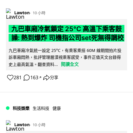
Lawton
10 小時
九巴車廂冷氣鎖定 25°C 高溫下乘客鼓
譟: 熱到爆炸 司機指公司set死無得調校
九巴車廂冷氣統一設定 25°C，有乘客乘搭 60M 線期間拍片投
訴車廂悶熱，批評管理層漠視乘客感受，事件正值天文台錄得
閱讀全文
史上最高氣溫。翻查資料...
281
163
分享
↗
科技娛樂
生活科技
健康
Lawton
10 小時