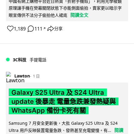
中國有網上購物平台近日熱賣「折射手機殼」，利用光學稜鏡
原理讓手機在熒幕關閉狀態下亦能側面偷拍，賣家更以暗示字
閱讀全文
眼宣傳供不法分子偷拍他人裙底
1,189
111
分享
↗
3C科技
手提電話
Lawton
1 日
Galaxy S25 Ultra 及 S24 Ultra
update 後暴走 電量急跌兼發熱疑與
WhatsApp 備份卡死有關
Samsung 7 月安全更新後，大批 Galaxy S25 Ultra 及 S24
閱讀
Ultra 用戶反映裝置電量急跌、發熱甚至充電變慢。有...