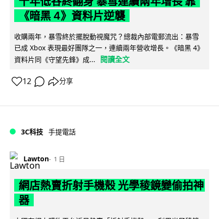
十年低谷終翻身 暴雪連續兩年增長 靠
《暗黑 4》資料片逆襲
收購兩年，暴雪終於擺脫動視魔咒？總裁內部電郵流出：暴雪
已成 Xbox 表現最好團隊之一，連續兩年營收增長。《暗黑 4》
閱讀全文
資料片同《守望先鋒》成...
12
分享
3C科技
手提電話
Lawton
1 日
網店熱賣折射手機殼 光學稜鏡變偷拍神
器