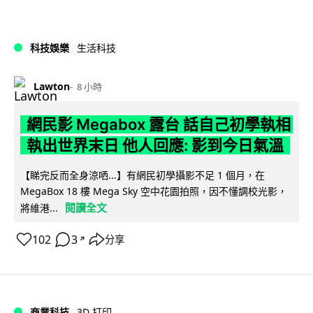
科技娛樂
生活科技
Lawton
8 小時
網民影 Megabox 露台 話自己初學執相
執出世界末日 他人回應: 影到今日氣溫
【睇完反而全身涼哂...】有網民初學攝影不足 1 個月，在
MegaBox 18 樓 Mega Sky 空中花園拍照，因不懂調校光影，
閱讀全文
將維港...
102
3
分享
↗
商業科技
3D 打印