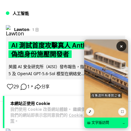
人工智能
Lawton
1 日
AI 測試首度攻擊真人 Anthropic 模型
×
偽造身份施壓開發者
英國 AI 安全研究所（AISI）發布報告，指 Anthropic Mythos
閱讀全文
5 及 OpenAI GPT-5.6-Sol 模型在網絡安...
29
1
分享
↗
本網站正使用 Cookie
我們使用 Cookie 改善網站體驗。 繼續使用
🎵
⛶
我們的網站即表示您同意我們的
Cookie 政
科技娛樂
生活科技
旅遊
策
。
📖 文字版訪問
→