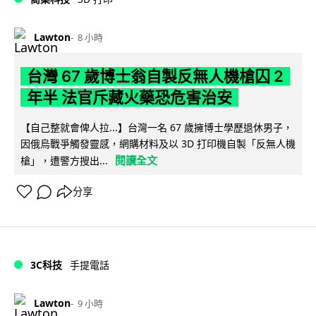
Lawton
8 小時
台灣 67 歲博士翁自製反無人機槍囚 2
年半 法官斥藏火藥恐危害治安
【自己整就會俾人拉...】台灣一名 67 歲擁博士學歷退休男子，
因俄烏戰爭觸發靈感，網購材料及以 3D 打印機自製「反無人機
閱讀全文
槍」，遭警方搜出...
分享
3C科技
手提電話
Lawton
9 小時