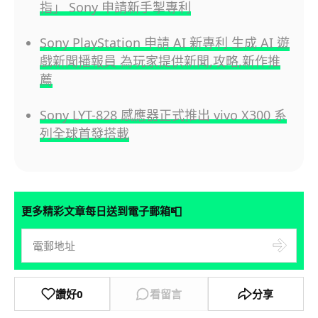
指」 Sony 申請新手掣專利
Sony PlayStation 申請 AI 新專利 生成 AI 遊
戲新聞播報員 為玩家提供新聞,攻略,新作推
薦
Sony LYT-828 感應器正式推出 vivo X300 系
列全球首發搭載
📮
更多精彩文章每日送到電子郵箱
讚好
0
看留言
分享