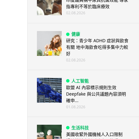
指專利不等於臨床療效
02.08.2026
健康
研究：青少年 ADHD 症狀與飲食
有關 地中海飲食吃得多集中力較
好
02.08.2026
人工智能
歐盟 AI 內容標示規則生效
Deepfake 與公共議題內容須明
確申...
01.08.2026
生活科技
美國收緊外國機械人入口限制