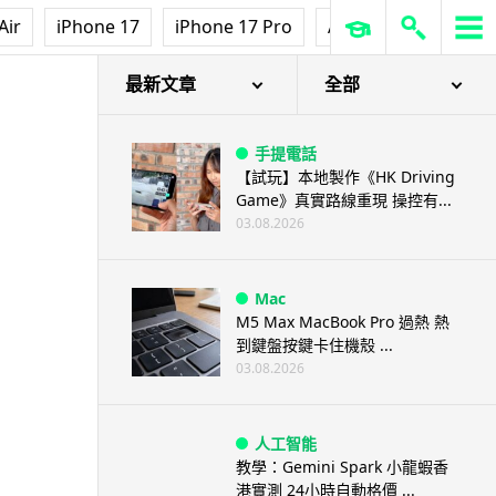
Air
iPhone 17
iPhone 17 Pro
AirPods Pro 3
Ap
最新文章
全部
手提電話
【試玩】本地製作《HK Driving
Game》真實路線重現 操控有...
03.08.2026
Mac
M5 Max MacBook Pro 過熱 熱
到鍵盤按鍵卡住機殼 ...
03.08.2026
人工智能
教學：Gemini Spark 小龍蝦香
港實測 24小時自動格價 ...