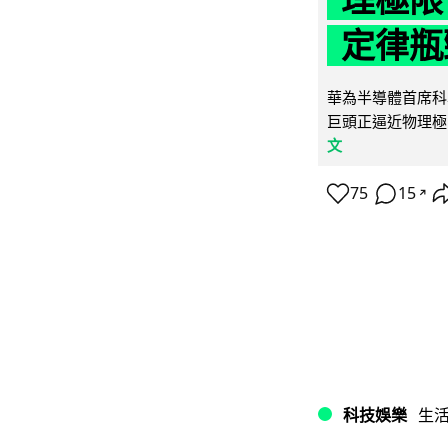
定律瓶
華為半導體首席科學
巨頭正逼近物理極
文
75
15
↗
科技娛樂
生