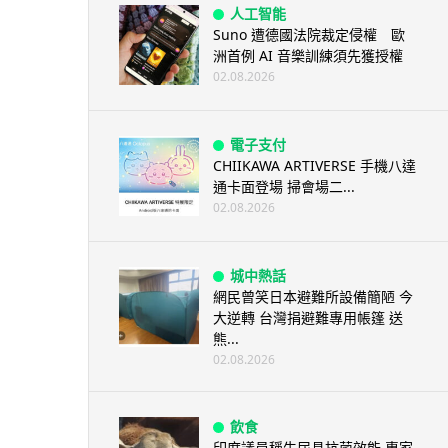
人工智能
Suno 遭德國法院裁定侵權 歐
洲首例 AI 音樂訓練須先獲授權
02.08.2026
電子支付
CHIIKAWA ARTIVERSE 手機八達
通卡面登場 掃會場二...
02.08.2026
城中熱話
網民曾笑日本避難所設備簡陋 今
大逆轉 台灣捐避難專用帳篷 送
熊...
02.08.2026
飲食
印度議員稱牛尿具抗菌效能 專家