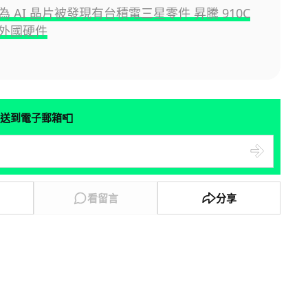
 AI 晶片被發現有台積電三星零件 昇騰 910C
外國硬件
📮
送到電子郵箱
看留言
分享