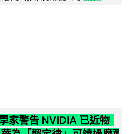
家警告 NVIDIA 已近物
 華為「韜定律」可繞過摩爾