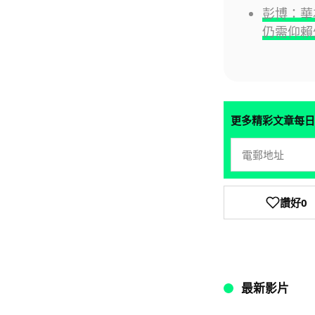
彭博：華為
仍需仰賴
更多精彩文章每日
讚好
0
最新影片