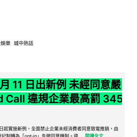
活娛樂
城中熱話
 月 11 日出新例 未經同意嚴
ld Call 違規企業最高罰 345
11 日起實施新例，全面禁止企業未經消費者同意致電推銷，由
接登記制轉為「opt-in」先徵同意機制。違...
閱讀全文