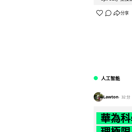
分享
人工智能
Lawton
32 分
華為科學
理極限