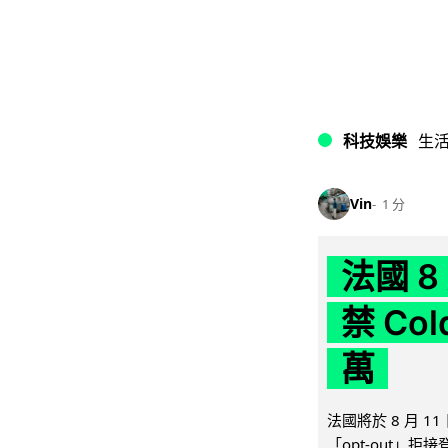
科技娛樂
生
Vin
1 分
法國 8
禁 Co
萬
法國將於 8 月 
「opt-out」拒