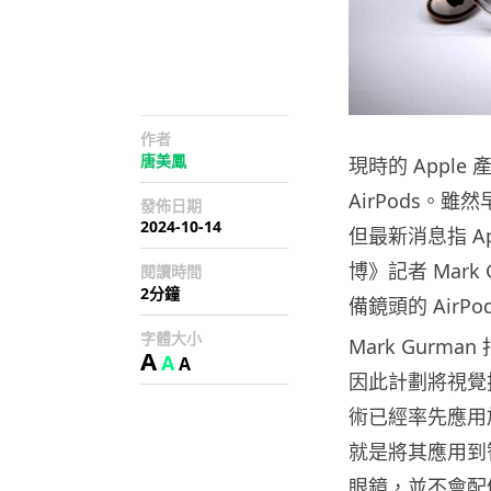
作者
唐美鳳
現時的 Apple
AirPods。
發佈日期
2024-10-14
但最新消息指 A
博》記者 Mar
閱讀時間
2分鐘
備鏡頭的 AirP
字體大小
Mark Gurman
A
A
A
因此計劃將視覺
術已經率先應用於 
就是將其應用到
眼鏡，並不會配