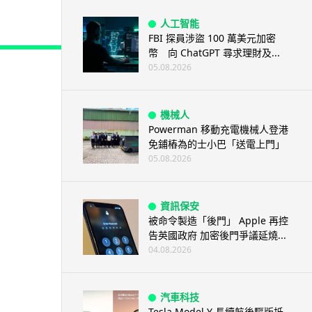
人工智能
FBI 探員涉盜 100 萬美元加密
幣 向 ChatGPT 尋求理財及...
05.08.2026
機械人
Powerman 移動充電機械人登港
免鋪樁為的士小巴「送電上門」
05.08.2026
資訊保安
被命令製造「後門」 Apple 再控
告英國政府 加密後門爭議延燒...
04.08.2026
汽車科技
Tesla Model Y 長續航後驅版抵