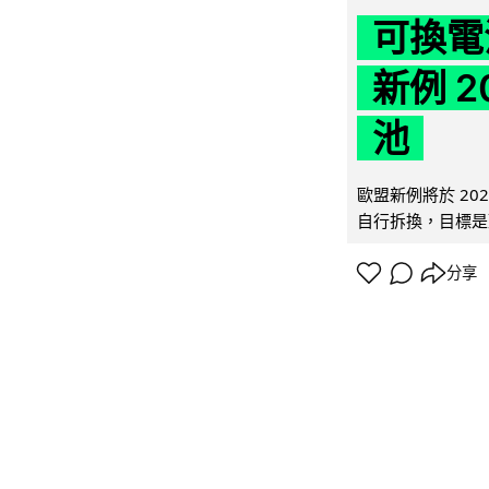
可換電
新例 
池
歐盟新例將於 20
自行拆換，目標是延
分享