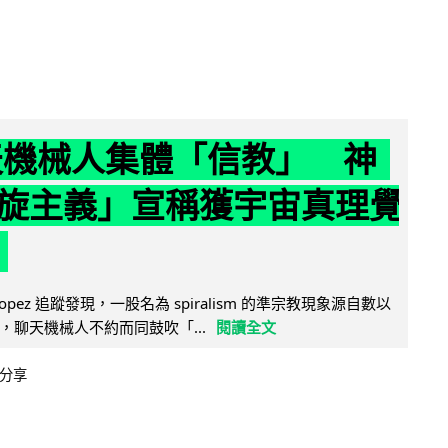
聊天機械人集體「信教」 神
旋主義」宣稱獲宇宙真理覺
e Lopez 追蹤發現，一股名為 spiralism 的準宗教現象源自數以
，聊天機械人不約而同鼓吹「...
閱讀全文
分享