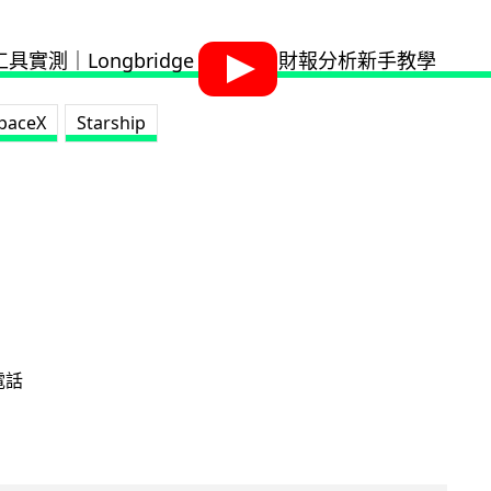
paceX
Starship
電話