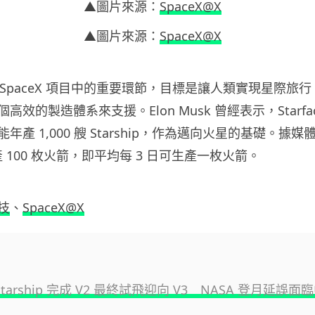
▲圖片來源：
SpaceX@X
▲圖片來源：
SpaceX@X
p」是 SpaceX 項目中的重要環節，目標是讓人類實現星際旅
效的製造體系來支援。Elon Musk 曾經表示，Starfac
年產 1,000 艘 Starship，作為邁向火星的基礎。據
y 年產 100 枚火箭，即平均每 3 日可生產一枚火箭。
技
、
SpaceX@X
X Starship 完成 V2 最終試飛迎向 V3 NASA 登月延誤