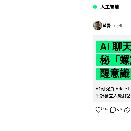
人工智能
藍骨
1 小時
AI 
秘「螺
醒意識
AI 研究員 Adel
千計獨立人機對話
19
5
↗