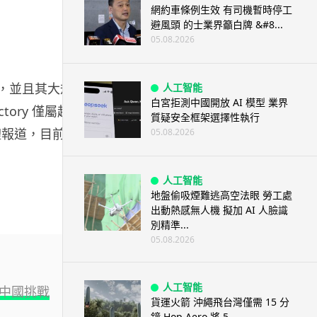
網約車條例生效 有司機暫時停工
避風頭 的士業界籲白牌 &#8...
05.08.2026
行，並且其大規
人工智能
白宮拒測中國開放 AI 模型 業界
tory 僅屬起
質疑安全框架選擇性執行
媒體報道，目前
05.08.2026
人工智能
地盤偷吸煙難逃高空法眼 勞工處
出動熱感無人機 擬加 AI 人臉識
別精準...
05.08.2026
人工智能
面臨中國挑戰
貨運火箭 沖繩飛台灣僅需 15 分
鐘 Hop Aero 將 5...