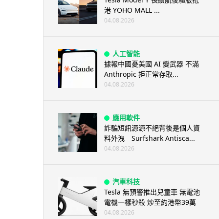
港 YOHO MALL ...
04.08.2026
人工智能
據報中國憂美國 AI 變武器 不滿
Anthropic 拒正常存取...
04.08.2026
應用軟件
詐騙短訊源源不絕背後是個人資
料外洩 Surfshark Antisca...
04.08.2026
汽車科技
Tesla 無預警推出兒童車 無電池
電機一樣秒殺 炒至約港幣39萬
04.08.2026