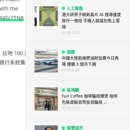
with the
人工智能
港大研原子級新晶片 AI 搜尋速度
z44XcTTN8
提升一億倍 手機人臉識別免上雲
端
05.08.2026
旅遊
，佔地 100 萬
中國大陸航線燃油附加費今日再
進行系統集成
降 連續 3 個月下調
05.08.2026
區塊鏈
Fun Coffee 咖啡騙局爆煲 咖啡
包裝虛擬貨幣投資騙局 ...
05.08.2026
智慧城市