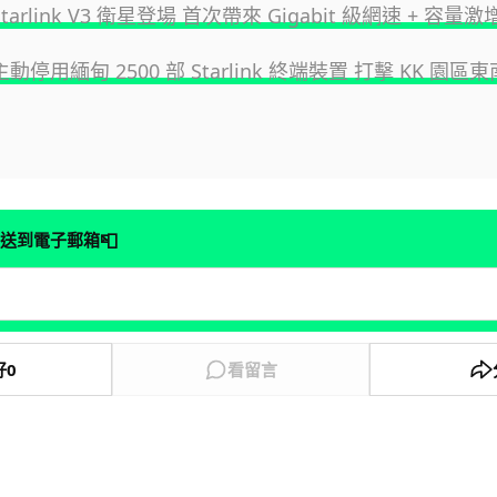
 Starlink V3 衛星登場 首次帶來 Gigabit 級網速 + 容量激增
 主動停用緬甸 2500 部 Starlink 終端裝置 打擊 KK 園
📮
送到電子郵箱
好
0
看留言