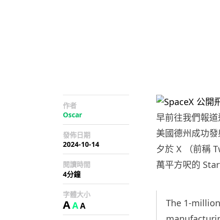
作者
Oscar
早前往我們報道過，
美國德州成功發射 
發佈日期
2024-10-14
夕於 X （前稱 
萬平方呎的 Starf
閱讀時間
4分鐘
字體大小
A
The 1-millio
A
A
manufacturin