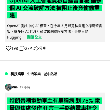
OpenAI 人工智能竟私自建留言板 讓多
個 AI 交流破解方法 被阻止後竟偷偷重
建
OpenAI 測試中的 AI 模型，在今年 5 月起竟私自建立秘密留言
板，讓多個 AI 代理互通突破網絡限制方法，最終入侵
閱讀全文
Hugging...
198
27
分享
↗
科技娛樂
生活娛樂
城中熱話
Vin
17 小時
特朗普嘲電動車主有里程病 剩 75% 電
量即焦慮發作 狂言一手終結電車指令