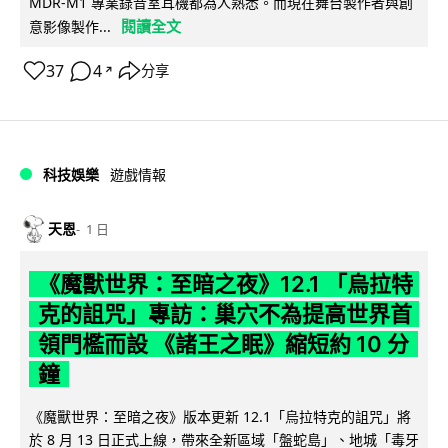
MDR-M1 專業錄音室耳機都為人熟悉。而現在舞台製作者與創
閱讀全文
意影像製作...
37
4
分享
↗
科技娛樂
遊戲情報
天恩
1 日
《魔獸世界：至暗之夜》12.1 「烏拉特
克的詛咒」專訪：巢穴不為提高世界首
領門檻而設 《諸王之眠》縮短約 10 分
鐘
《魔獸世界：至暗之夜》版本更新 12.1「烏拉特克的詛咒」將
於 8 月 13 日正式上線，帶來全新區域「盤蛇島」、地城「毒牙