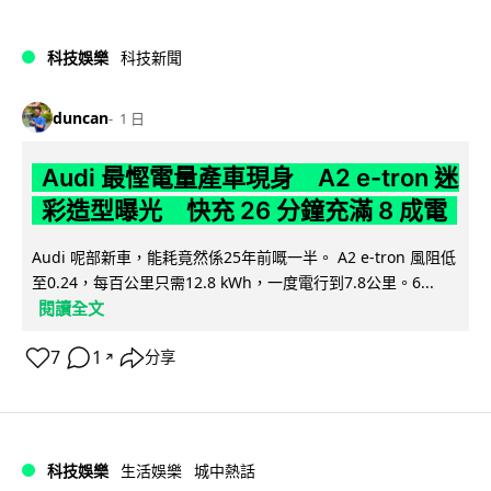
科技娛樂
科技新聞
duncan
1 日
Audi 最慳電量產車現身 A2 e-tron 迷
彩造型曝光 快充 26 分鐘充滿 8 成電
Audi 呢部新車，能耗竟然係25年前嘅一半。 A2 e-tron 風阻低
至0.24，每百公里只需12.8 kWh，一度電行到7.8公里。6...
閱讀全文
7
1
分享
↗
科技娛樂
生活娛樂
城中熱話