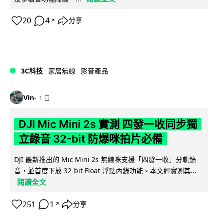
20
4
分享
↗
3C科技
家居無線
影音產品
Vin
1 日
DJI Mic Mini 2s 實測 四發一收同步獨
立錄音 32-bit 防爆咪拍片必備
DJI 最新推出的 Mic Mini 2s 無線咪支援「四發一收」分軌錄
音，並首度下放 32-bit Float 浮點內錄功能。本文經實測其...
閱讀全文
251
1
分享
↗