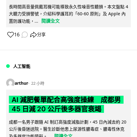
長時間高音量佩戴耳機可能導致永久性噪音性聽損。本文盤點 4
大聽力受損警號，介紹科學護耳的「60-60 原則」及 Apple 內
閱讀全文
置防護功能，...
16
分享
人工智能
arthur
22 小時
AI 減肥餐單配合高強度操練 成都男
45 日減 20 公斤後多器官衰竭
成都一名男子跟隨 AI 制訂高強度減脂計劃，45 日內減去約 20
公斤後昏迷送院。醫生診斷他患上尿源性膿毒症、膿毒性休克
閱讀全文
及多器官功能障礙。...