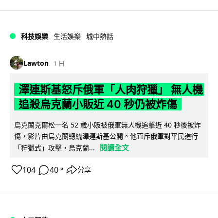
科技娛樂
生活娛樂
城中熱話
Lawton
1 日
澤連斯基怒斥俄軍「人肉狩獵」 無人機
追殺烏克蘭小販近 40 秒仍被炸傷
烏克蘭克爾松一名 52 歲小販被俄軍無人機追擊近 40 秒後被炸
傷，影片由烏克蘭總統澤連斯基公開。他直斥俄軍對平民進行
閱讀全文
「狩獵式」攻擊，烏克蘭...
104
40
分享
↗