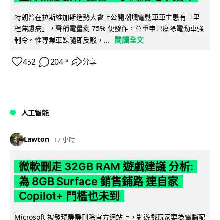
特朗普在拉斯維加斯造勢大會上公開嘲諷電動車車主患有「里
程焦慮病」，聲稱電量剩 75% 便發作，並重申已廢除電動車強
閱讀全文
制令。惟專業車媒隨即反駁，...
452
204
分享
↗
人工智能
Lawton
17 小時
微軟刪走 32GB RAM 遊戲建議 分析:
為 8GB Surface 銷售鋪路 連自家
Copilot+ 門檻也未到
Microsoft 被發現靜靜刪除官方網站上，對遊戲玩家要為電腦配