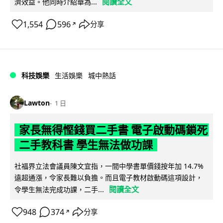
閱讀全文
濟效益。他同時介紹華為...
1,554
596
分享
↗
科技娛樂
生活娛樂
城中熱話
Lawton
1 日
家長無得慳錢買二手書 電子啟動碼鎖死
二手教科書 學生無法做功課
社福界立法會議員陳文宜指，一間中學書單價錢按年加 14.7%
遠超通漲，令家長難以負擔。而且電子教材啟動碼這項設計，
閱讀全文
令學生無法完成功課，二手...
948
374
分享
↗