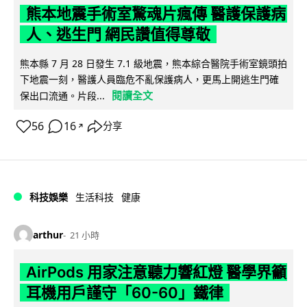
熊本地震手術室驚魂片瘋傳 醫護保護病
人、逃生門 網民讚值得尊敬
熊本縣 7 月 28 日發生 7.1 級地震，熊本綜合醫院手術室鏡頭拍
下地震一刻，醫護人員臨危不亂保護病人，更馬上開逃生門確
閱讀全文
保出口流通。片段...
56
16
分享
↗
科技娛樂
生活科技
健康
arthur
21 小時
AirPods 用家注意聽力響紅燈 醫學界籲
耳機用戶謹守「60-60」鐵律