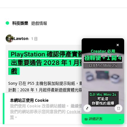
科技娛樂
遊戲情報
Lawton
1 日
×
PlayStation 確認停產實體光碟 包裝印
出重要通告 2028 年 1 月後不出光碟遊
戲
Sony 已在 PS5 主機包裝加貼提示貼紙，重申官方 7 月已公布
計劃：2028 年 1 月起停產新遊戲實體光碟。分析師預期 PS6
閱讀全文
因此...
本網站正使用 Cookie
我們使用 Cookie 改善網站體驗。 繼續使用
🎵
172
76
⛶
分享
↗
我們的網站即表示您同意我們的
Cookie 政
策
。
📖 詳細評測
→