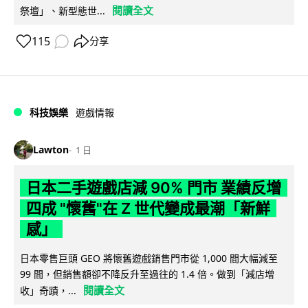
閱讀全文
祭壇」、新型態世...
115
分享
科技娛樂
遊戲情報
Lawton
1 日
日本二手遊戲店減 90% 門市 業績反增
四成 "懷舊"在 Z 世代變成最潮「新鮮
感」
日本零售巨頭 GEO 將懷舊遊戲銷售門市從 1,000 間大幅減至
99 間，但銷售額卻不降反升至過往的 1.4 倍。做到「減店增
閱讀全文
收」奇蹟，...