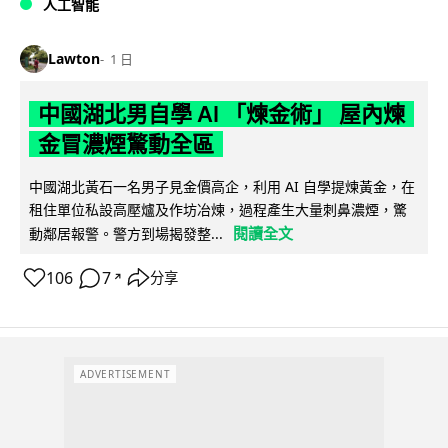
人工智能
Lawton
1 日
中國湖北男自學 AI 「煉金術」 屋內煉
金冒濃煙驚動全區
中國湖北黃石一名男子見金價高企，利用 AI 自學提煉黃金，在
租住單位私設高壓爐及作坊冶煉，過程產生大量刺鼻濃煙，驚
閱讀全文
動鄰居報警。警方到場揭發整...
106
7
分享
↗
ADVERTISEMENT