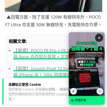
▲回電方面，除了支援 120W 有線快充外，POCO
F7 Ultra 亦支援 50W 無線快充，充電既快亦方便。
×
相關文章:
【報價】POCO F8 Pro + F8 Ultra 香港開賣
與 Bose 合作提升音質 + 定價公佈
【報價】Google Pixel 10 Pro XL 速測 設計
極 iPhone 向 + 100x 超遠攝效果有驚喜
本網站正使用 Cookie
【報價】小米推新小平板 Pad Mini 同場發佈
我們使用 Cookie 改善網站體驗。 繼續使用
🎵
⛶
入門 Redmi 平板 + 新 IoT 產品
我們的網站即表示您同意我們的
Cookie 政
策
。
📖 詳細評測
→