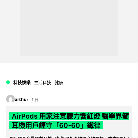
科技娛樂
生活科技
健康
arthur
1 日
AirPods 用家注意聽力響紅燈 醫學界籲
耳機用戶謹守「60-60」鐵律