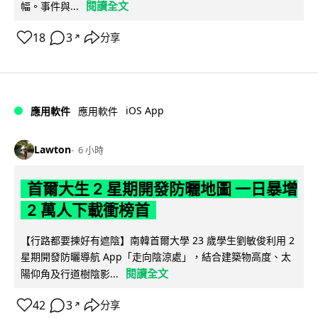
閱讀全文
幅。事件與...
18
3
分享
↗
iOS App
應用軟件
應用軟件
Lawton
6 小時
首爾大生 2 星期開發防曬地圖 一日暴增
2 萬人下載衝榜首
【行路都要揀好有遮陰】南韓首爾大學 23 歲學生劉敏俊利用 2
星期開發防曬導航 App「走向陰涼處」，結合建築物高度、太
閱讀全文
陽仰角及行道樹陰影...
42
3
分享
↗