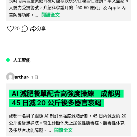
長時間高音量佩戴耳機可能導致永久性噪音性聽損。本文盤點 4
大聽力受損警號，介紹科學護耳的「60-60 原則」及 Apple 內
閱讀全文
置防護功能，...
20
分享
人工智能
arthur
1 日
AI 減肥餐單配合高強度操練 成都男
45 日減 20 公斤後多器官衰竭
成都一名男子跟隨 AI 制訂高強度減脂計劃，45 日內減去約 20
公斤後昏迷送院。醫生診斷他患上尿源性膿毒症、膿毒性休克
閱讀全文
及多器官功能障礙。...