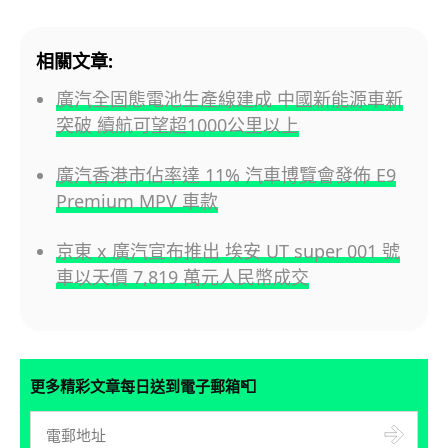
相關文章:
廣汽全固態電池生產線建成 中國新能源車新
突破 續航可望超1000公里以上
廣汽香港市佔率達 11% 汽車博覽會發佈 E9
Premium MPV 車款
京東 x 廣汽宣布推出 埃安 UT super 001 號
車以天價 7,819 萬元人民幣成交
📮
更多精彩文章每日送到電子郵箱