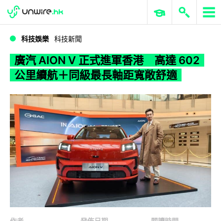
WWDC 2026
GenAI 與雲端科技專區
ERP 與商業 AI
廣汽 AION V 正式進軍香港 高達 602 公里續航＋同級最長軸距寬敞舒適
科技娛樂
科技新聞
廣汽 AION V 正式進軍香港 高達 602
公里續航＋同級最長軸距寬敞舒適
作者
發佈日期
閱讀時間