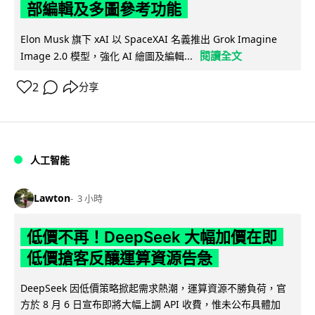
部編輯及多圖參考功能
Elon Musk 旗下 xAI 以 SpaceXAI 名義推出 Grok Imagine
閱讀全文
Image 2.0 模型，強化 AI 繪圖及編輯...
2
分享
人工智能
Lawton
3 小時
低價不再！DeepSeek 大幅加價在即
低價搶客反釀運算資源告急
DeepSeek 因低價策略掀起需求熱潮，運算資源不勝負荷，官
方於 8 月 6 日宣布即將大幅上調 API 收費，惟未公布具體加