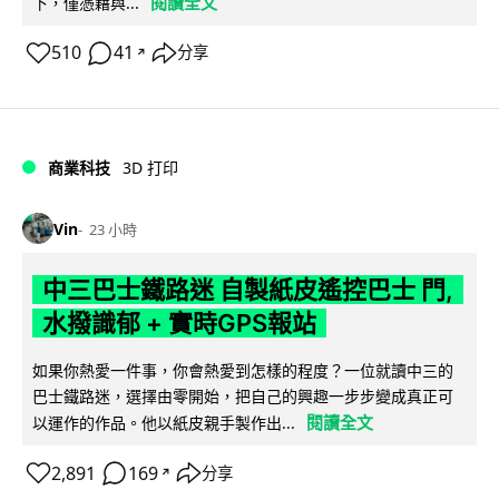
閱讀全文
下，僅憑藉與...
510
41
分享
↗
商業科技
3D 打印
Vin
23 小時
中三巴士鐵路迷 自製紙皮遙控巴士 門,
水撥識郁 + 實時GPS報站
如果你熱愛一件事，你會熱愛到怎樣的程度？一位就讀中三的
巴士鐵路迷，選擇由零開始，把自己的興趣一步步變成真正可
閱讀全文
以運作的作品。他以紙皮親手製作出...
2,891
169
分享
↗