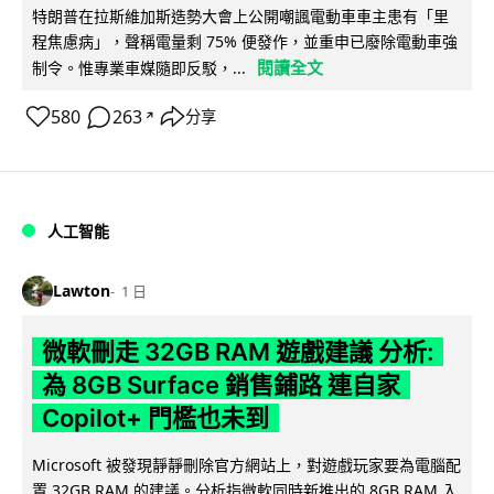
特朗普在拉斯維加斯造勢大會上公開嘲諷電動車車主患有「里
程焦慮病」，聲稱電量剩 75% 便發作，並重申已廢除電動車強
閱讀全文
制令。惟專業車媒隨即反駁，...
580
263
分享
↗
人工智能
Lawton
1 日
微軟刪走 32GB RAM 遊戲建議 分析:
為 8GB Surface 銷售鋪路 連自家
Copilot+ 門檻也未到
Microsoft 被發現靜靜刪除官方網站上，對遊戲玩家要為電腦配
置 32GB RAM 的建議。分析指微軟同時新推出的 8GB RAM 入