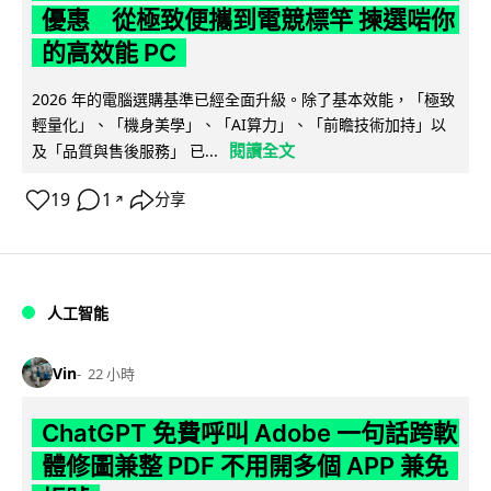
優惠 從極致便攜到電競標竿 揀選啱你
的高效能 PC
2026 年的電腦選購基準已經全面升級。除了基本效能，「極致
輕量化」、「機身美學」、「AI算力」、「前瞻技術加持」以
閱讀全文
及「品質與售後服務」 已...
19
1
分享
↗
人工智能
Vin
22 小時
ChatGPT 免費呼叫 Adobe 一句話跨軟
體修圖兼整 PDF 不用開多個 APP 兼免