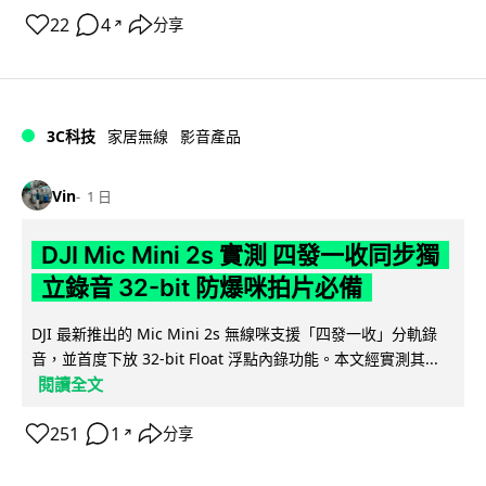
22
4
分享
↗
3C科技
家居無線
影音產品
Vin
1 日
DJI Mic Mini 2s 實測 四發一收同步獨
立錄音 32-bit 防爆咪拍片必備
DJI 最新推出的 Mic Mini 2s 無線咪支援「四發一收」分軌錄
音，並首度下放 32-bit Float 浮點內錄功能。本文經實測其...
閱讀全文
251
1
分享
↗