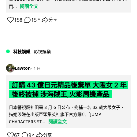
閱讀全文
門...
158
15
分享
↗
科技娛樂
影視娛樂
Lawton
1 日
訂購 43 億日元精品後棄單 大阪女 2 年
後終被捕 涉海賊王,火影周邊產品
日本警視廳神田署 8 月 6 日公布，拘捕一名 32 歲大阪女子，
指她涉嫌在出版巨頭集英社旗下官方網店「JUMP
閱讀全文
CHARACTERS ST...
67
9
分享
↗