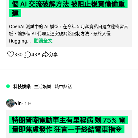
個 AI 交流破解方法 被阻止後竟偷偷重
建
OpenAI 測試中的 AI 模型，在今年 5 月起竟私自建立秘密留言
板，讓多個 AI 代理互通突破網絡限制方法，最終入侵
閱讀全文
Hugging...
330
43
分享
↗
科技娛樂
生活娛樂
城中熱話
Vin
1 日
特朗普嘲電動車主有里程病 剩 75% 電
量即焦慮發作 狂言一手終結電車指令