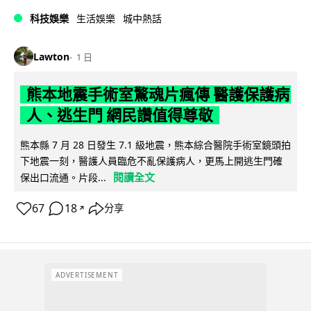
科技娛樂
生活娛樂
城中熱話
Lawton
1 日
熊本地震手術室驚魂片瘋傳 醫護保護病
人、逃生門 網民讚值得尊敬
熊本縣 7 月 28 日發生 7.1 級地震，熊本綜合醫院手術室鏡頭拍
下地震一刻，醫護人員臨危不亂保護病人，更馬上開逃生門確
閱讀全文
保出口流通。片段...
67
18
分享
↗
ADVERTISEMENT