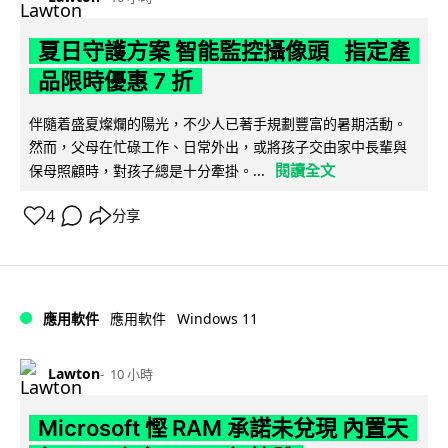
夏日守護方案 智能監控攝像頭 指定產
品限時優惠 7 折
伴隨着盛夏燦爛的陽光，不少人已著手規劃豐富的暑期活動。
然而，父母在忙碌工作、日常外出，或將孩子交由家中長輩與
閱讀全文
保母照顧時，對孩子總是十分牽掛。...
4
分享
Windows 11
應用軟件
應用軟件
Lawton
10 小時
Microsoft 慳 RAM 承諾未兌現 內置天