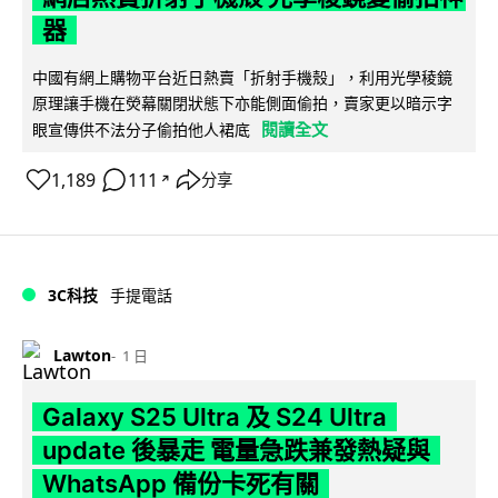
器
中國有網上購物平台近日熱賣「折射手機殼」，利用光學稜鏡
原理讓手機在熒幕關閉狀態下亦能側面偷拍，賣家更以暗示字
閱讀全文
眼宣傳供不法分子偷拍他人裙底
1,189
111
分享
↗
3C科技
手提電話
Lawton
1 日
Galaxy S25 Ultra 及 S24 Ultra
update 後暴走 電量急跌兼發熱疑與
WhatsApp 備份卡死有關