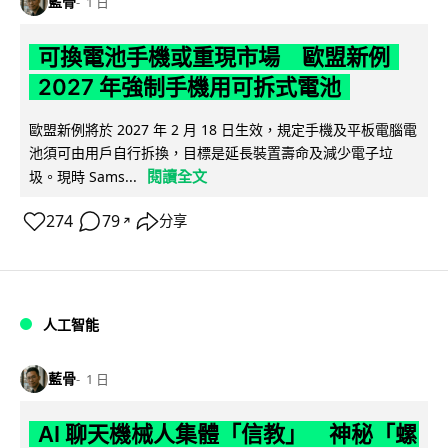
藍骨
1 日
可換電池手機或重現市場 歐盟新例
2027 年強制手機用可拆式電池
歐盟新例將於 2027 年 2 月 18 日生效，規定手機及平板電腦電
池須可由用戶自行拆換，目標是延長裝置壽命及減少電子垃
閱讀全文
圾。現時 Sams...
274
79
分享
↗
人工智能
藍骨
1 日
AI 聊天機械人集體「信教」 神秘「螺