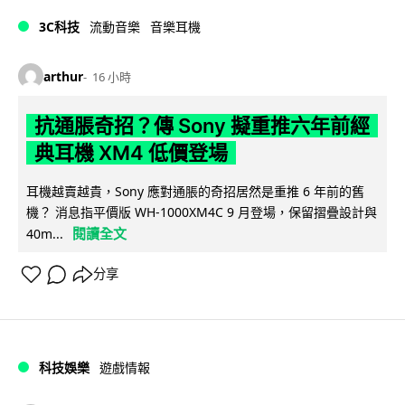
3C科技
流動音樂
音樂耳機
arthur
16 小時
抗通脹奇招？傳 Sony 擬重推六年前經
典耳機 XM4 低價登場
耳機越賣越貴，Sony 應對通脹的奇招居然是重推 6 年前的舊
機？ 消息指平價版 WH-1000XM4C 9 月登場，保留摺疊設計與
閱讀全文
40m...
分享
科技娛樂
遊戲情報