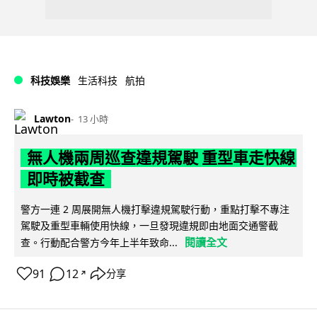
科技娛樂
生活科技
航拍
Lawton
13 小時
無人機兩周巡查違規駕駛 重型車走快線
即時被截查
警方一連 2 周展開無人機打擊違規駕駛行動，重點打擊不專注
駕駛及重型車輛使用快線，一旦發現違規即由地面交通警截
閱讀全文
查。行動配合警方今年上半年致命...
91
12
分享
↗