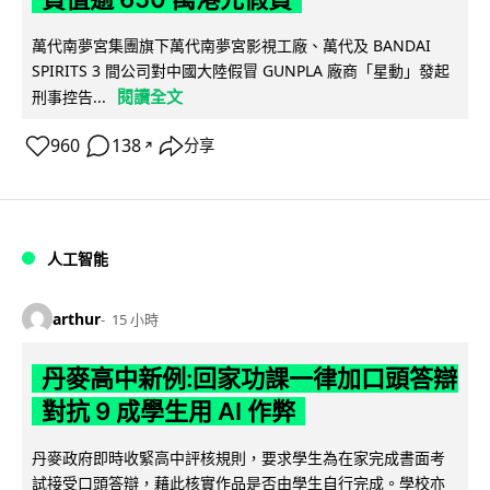
萬代南夢宮集團旗下萬代南夢宮影視工廠、萬代及 BANDAI
SPIRITS 3 間公司對中國大陸假冒 GUNPLA 廠商「星動」發起
閱讀全文
刑事控告...
960
138
分享
↗
人工智能
arthur
15 小時
丹麥高中新例:回家功課一律加口頭答辯
對抗 9 成學生用 AI 作弊
丹麥政府即時收緊高中評核規則，要求學生為在家完成書面考
試接受口頭答辯，藉此核實作品是否由學生自行完成。學校亦