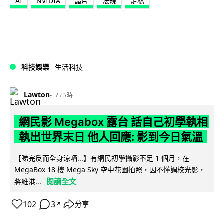
AI
NVIDIA
晶片
法規
走私
科技娛樂
生活科技
Lawton
7 小時
網民影 Megabox 露台 話自己初學執相
執出世界末日 他人回應: 影到今日氣溫
【睇完反而全身涼哂...】有網民初學攝影不足 1 個月，在
MegaBox 18 樓 Mega Sky 空中花園拍照，因不懂調校光影，
閱讀全文
將維港...
102
3
分享
↗