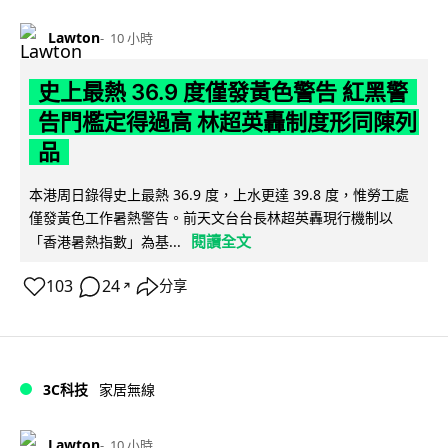
Lawton
10 小時
史上最熱 36.9 度僅發黃色警告 紅黑警
告門檻定得過高 林超英轟制度形同陳列
品
本港周日錄得史上最熱 36.9 度，上水更達 39.8 度，惟勞工處
僅發黃色工作暑熱警告。前天文台台長林超英轟現行機制以
閱讀全文
「香港暑熱指數」為基...
103
24
分享
↗
3C科技
家居無線
Lawton
10 小時