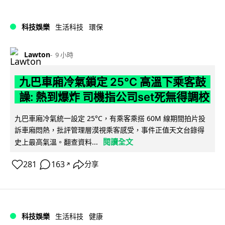
科技娛樂
生活科技
環保
Lawton
9 小時
九巴車廂冷氣鎖定 25°C 高溫下乘客鼓
譟: 熱到爆炸 司機指公司set死無得調校
九巴車廂冷氣統一設定 25°C，有乘客乘搭 60M 線期間拍片投
訴車廂悶熱，批評管理層漠視乘客感受，事件正值天文台錄得
閱讀全文
史上最高氣溫。翻查資料...
281
163
分享
↗
科技娛樂
生活科技
健康