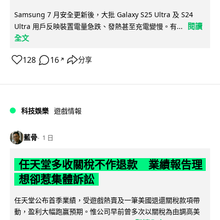
Samsung 7 月安全更新後，大批 Galaxy S25 Ultra 及 S24
閱讀
Ultra 用戶反映裝置電量急跌、發熱甚至充電變慢。有...
全文
128
16
分享
↗
科技娛樂
遊戲情報
藍骨
1 日
任天堂多收關稅不作退款 業績報告理
想卻惹集體訴訟
任天堂公布首季業績，受遊戲熱賣及一筆美國退還關稅款項帶
動，盈利大幅跑贏預期。惟公司早前曾多次以關稅為由調高美