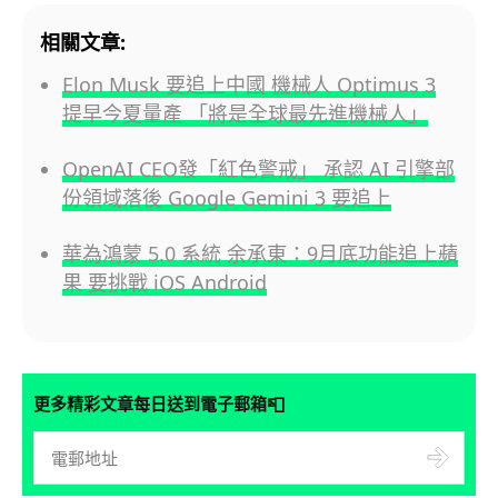
相關文章:
Elon Musk 要追上中國 機械人 Optimus 3
提早今夏量產 「將是全球最先進機械人」
OpenAI CEO發「紅色警戒」 承認 AI 引擎部
份領域落後 Google Gemini 3 要追上
華為鴻蒙 5.0 系統 余承東：9月底功能追上蘋
果 要挑戰 iOS Android
📮
更多精彩文章每日送到電子郵箱