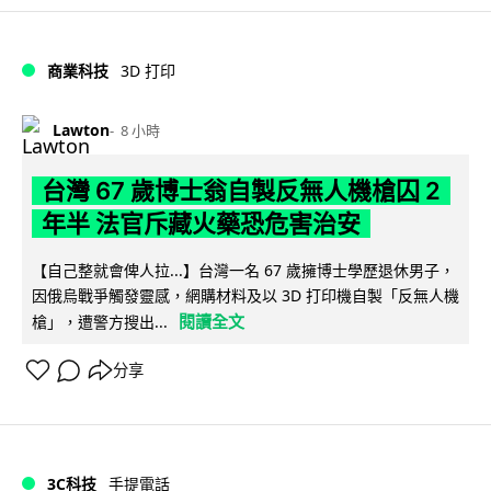
商業科技
3D 打印
Lawton
8 小時
台灣 67 歲博士翁自製反無人機槍囚 2
年半 法官斥藏火藥恐危害治安
【自己整就會俾人拉...】台灣一名 67 歲擁博士學歷退休男子，
因俄烏戰爭觸發靈感，網購材料及以 3D 打印機自製「反無人機
閱讀全文
槍」，遭警方搜出...
分享
3C科技
手提電話