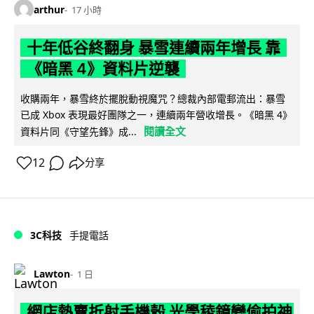
arthur
17 小時
十年低谷終翻身 暴雪連續兩年增長 靠
《暗黑 4》資料片逆襲
收購兩年，暴雪終於擺脫動視魔咒？總裁內部電郵流出：暴雪
已成 Xbox 表現最好團隊之一，連續兩年營收增長。《暗黑 4》
閱讀全文
資料片同《守望先鋒》成...
12
分享
3C科技
手提電話
Lawton
1 日
網店熱賣折射手機殼 光學稜鏡變偷拍神