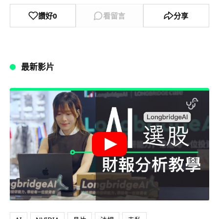
讚好
0
看留言
分享
最新影片