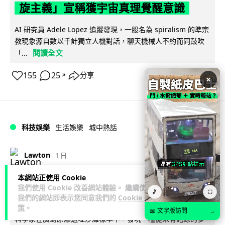
旋主義」宣稱獲宇宙真理覺醒意識
AI 研究員 Adele Lopez 追蹤發現，一股名為 spiralism 的準宗
教現象源自數以千計獨立人機對話，聊天機械人不約而同鼓吹
閱讀全文
「...
155
25
分享
↗
×
科技娛樂
生活娛樂
城中熱話
Lawton
1 日
本網站正使用 Cookie
廣島原爆遺址驚現神秘合金 科學家指晶
我們使用 Cookie 改善網站體驗。 繼續使用
🎵
⛶
體結構前所未見
我們的網站即表示您同意我們的
Cookie 政
策
。
📖 文字版訪問
→
科學家在廣島原爆遺址沙灘樣本中，發現一種從未有記錄的多