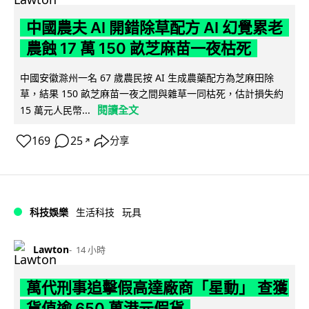
中國農夫 AI 開錯除草配方 AI 幻覺累老
農蝕 17 萬 150 畝芝麻苗一夜枯死
中國安徽滁州一名 67 歲農民按 AI 生成農藥配方為芝麻田除
草，結果 150 畝芝麻苗一夜之間與雜草一同枯死，估計損失約
閱讀全文
15 萬元人民幣...
169
25
分享
↗
科技娛樂
生活科技
玩具
Lawton
14 小時
萬代刑事追擊假高達廠商「星動」 查獲
貨值逾 650 萬港元假貨