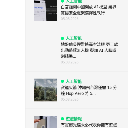
人工智能
白宮拒測中國開放 AI 模型 業界
質疑安全框架選擇性執行
05.08.2026
人工智能
地盤偷吸煙難逃高空法眼 勞工處
出動熱感無人機 擬加 AI 人臉識
別精準...
05.08.2026
人工智能
貨運火箭 沖繩飛台灣僅需 15 分
鐘 Hop Aero 將 5...
05.08.2026
遊戲情報
有實體光碟未必代表你擁有遊戲