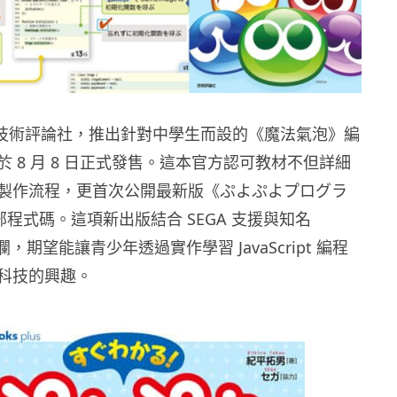
攜手技術評論社，推出針對中學生而設的《魔法氣泡》編
 8 月 8 日正式發售。這本官方認可教材不但詳細
製作流程，更首次公開最新版《ぷよぷよプログラ
全部程式碼。這項新出版結合 SEGA 支援與知名
家專欄，期望能讓青少年透過實作學習 JavaScript 編程
科技的興趣。