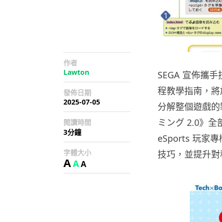
作者
Lawton
SEGA 宣佈
程教學指南，將於
發佈日期
2025-07-05
分解整個遊戲的
ミング 2.0》
閱讀時間
3分鐘
eSports 玩
字體大小
技巧，並提升對
A
A
A