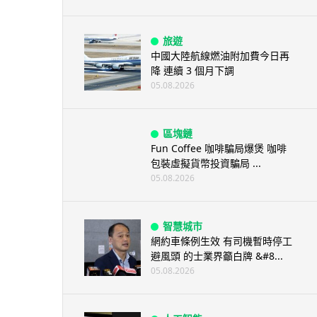
旅遊
中國大陸航線燃油附加費今日再
降 連續 3 個月下調
05.08.2026
區塊鏈
Fun Coffee 咖啡騙局爆煲 咖啡
包裝虛擬貨幣投資騙局 ...
05.08.2026
智慧城市
網約車條例生效 有司機暫時停工
避風頭 的士業界籲白牌 &#8...
05.08.2026