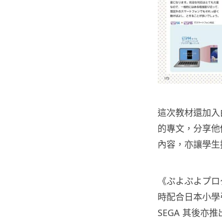
這次教材還加入
的專文，分享他
內容，亦讓學生
《ぷよぷよプログ
時配合日本小學
SEGA 其後