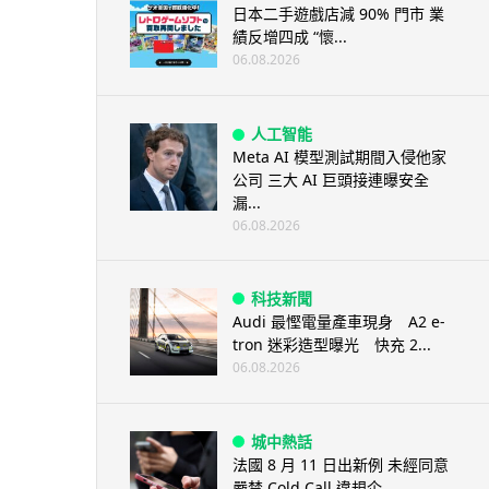
日本二手遊戲店減 90% 門市 業
績反增四成 “懷...
06.08.2026
人工智能
Meta AI 模型測試期間入侵他家
公司 三大 AI 巨頭接連曝安全
漏...
06.08.2026
科技新聞
Audi 最慳電量產車現身 A2 e-
tron 迷彩造型曝光 快充 2...
06.08.2026
城中熱話
法國 8 月 11 日出新例 未經同意
嚴禁 Cold Call 違規企...