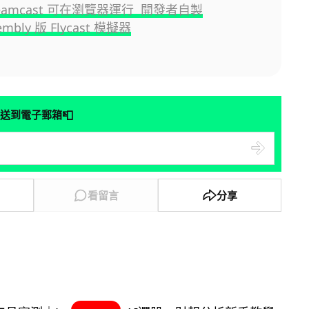
Dreamcast 可在瀏覽器運行 開發者自製
mbly 版 Flycast 模擬器
📮
送到電子郵箱
看留言
分享