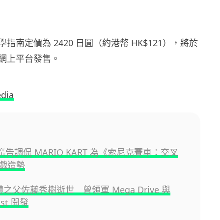
指南定價為 2420 日圓（約港幣 HK$121），將於
網上平台發售。
dia
新廣告調侃 MARIO KART 為《索尼克賽車：交叉
戲造勢
硬體之父佐藤秀樹逝世 曾領軍 Mega Drive 與
ast 開發