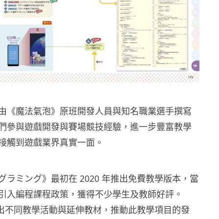
由《魔法氣泡》原班開發人員與知名職業選手撰寫
們參與遊戲開發與賽場競技經驗，進一步豐富教學
接觸到遊戲業界真實一面。
ラミング》最初在 2020 年推出免費教學版本，當
引入編程課程政策，獲得不少學生及教師好評。
亦推出不同教學活動與延伸教材，推動此教學項目的發