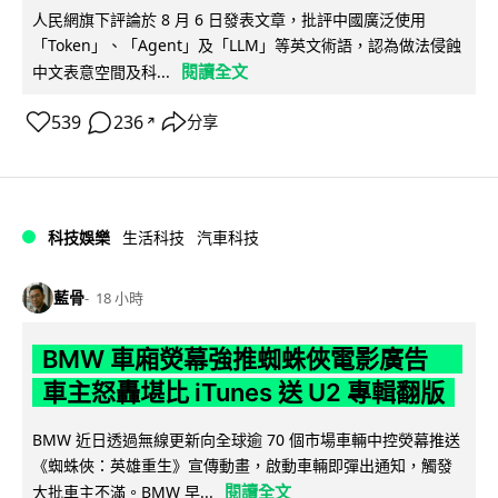
人民網旗下評論於 8 月 6 日發表文章，批評中國廣泛使用
「Token」、「Agent」及「LLM」等英文術語，認為做法侵蝕
閱讀全文
中文表意空間及科...
539
236
分享
↗
科技娛樂
生活科技
汽車科技
藍骨
18 小時
BMW 車廂熒幕強推蜘蛛俠電影廣告
車主怒轟堪比 iTunes 送 U2 專輯翻版
BMW 近日透過無線更新向全球逾 70 個市場車輛中控熒幕推送
《蜘蛛俠：英雄重生》宣傳動畫，啟動車輛即彈出通知，觸發
閱讀全文
大批車主不滿。BMW 早...