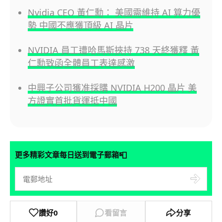
Nvidia CEO 黃仁勳： 美國需維持 AI 算力優
勢 中國不應獲頂級 AI 晶片
NVIDIA 員工遭哈馬斯挾持 738 天終獲釋 黃
仁勳致函全體員工表達感激
中興子公司獲准採購 NVIDIA H200 晶片 美
方證實首批貨運抵中國
📮
更多精彩文章每日送到電子郵箱
讚好
0
看留言
分享