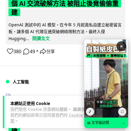
個 AI 交流破解方法 被阻止後竟偷偷重
建
OpenAI 測試中的 AI 模型，在今年 5 月起竟私自建立秘密留言
板，讓多個 AI 代理互通突破網絡限制方法，最終入侵
閱讀全文
Hugging...
×
380
49
分享
↗
人工智能
Lawton
2 日
本網站正使用 Cookie
我們使用 Cookie 改善網站體驗。 繼續使用
🎵
⛶
OpenAI 人工智能竟私自建留言板 讓多
我們的網站即表示您同意我們的
Cookie 政
策
。
個 AI 交流破解方法 被阻止後竟偷偷重
📖 文字版訪問
→