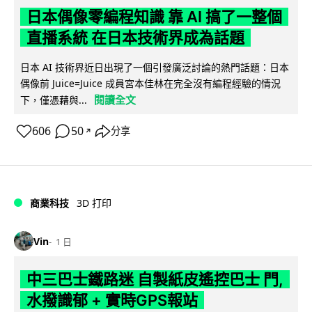
日本偶像零編程知識 靠 AI 搞了一整個
直播系統 在日本技術界成為話題
日本 AI 技術界近日出現了一個引發廣泛討論的熱門話題：日本
偶像前 Juice=Juice 成員宮本佳林在完全沒有編程經驗的情況
閱讀全文
下，僅憑藉與...
606
50
分享
↗
商業科技
3D 打印
Vin
1 日
中三巴士鐵路迷 自製紙皮遙控巴士 門,
水撥識郁 + 實時GPS報站