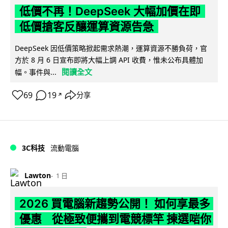
低價不再！DeepSeek 大幅加價在即
低價搶客反釀運算資源告急
DeepSeek 因低價策略掀起需求熱潮，運算資源不勝負荷，官
方於 8 月 6 日宣布即將大幅上調 API 收費，惟未公布具體加
閱讀全文
幅。事件與...
69
19
分享
↗
3C科技
流動電腦
Lawton
1 日
2026 買電腦新趨勢公開！ 如何享最多
優惠 從極致便攜到電競標竿 揀選啱你