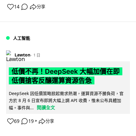
14
分享
人工智能
Lawton
1 日
低價不再！DeepSeek 大幅加價在即
低價搶客反釀運算資源告急
DeepSeek 因低價策略掀起需求熱潮，運算資源不勝負荷，官
方於 8 月 6 日宣布即將大幅上調 API 收費，惟未公布具體加
閱讀全文
幅。事件與...
69
19
分享
↗