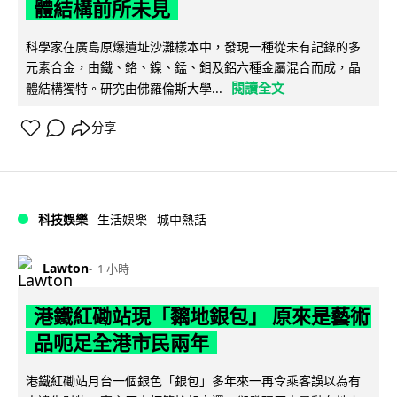
體結構前所未見
科學家在廣島原爆遺址沙灘樣本中，發現一種從未有記錄的多
元素合金，由鐵、鉻、鎳、錳、鉬及鋁六種金屬混合而成，晶
閱讀全文
體結構獨特。研究由佛羅倫斯大學...
分享
科技娛樂
生活娛樂
城中熱話
Lawton
1 小時
港鐵紅磡站現「黐地銀包」 原來是藝術
品呃足全港市民兩年
港鐵紅磡站月台一個銀色「銀包」多年來一再令乘客誤以為有