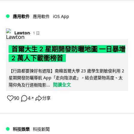
iOS App
應用軟件
應用軟件
Lawton
1 日
首爾大生 2 星期開發防曬地圖 一日暴增
2 萬人下載衝榜首
【行路都要揀好有遮陰】南韓首爾大學 23 歲學生劉敏俊利用 2
星期開發防曬導航 App「走向陰涼處」，結合建築物高度、太
閱讀全文
陽仰角及行道樹陰影...
90
4
分享
↗
科技娛樂
科技新聞