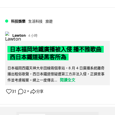
科技娛樂
生活科技
旅遊
Lawton
4 小時
日本福岡地鐵廣播被入侵 播不雅歌曲
西日本鐵道疑黑客所為
日本福岡西鐵天神大牟田線兩個車站，8 月 4 日廣播系統離奇
播出粗俗歌聲，西日本鐵道懷疑遭第三方非法入侵，正調查事
閱讀全文
件並考慮報案。網上一度傳言...
31
2
分享
↗