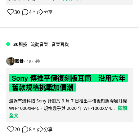
30
4
分享
↗
3C科技
流動音樂
音樂耳機
藍骨
19 小時
Sony 傳推平價復刻版耳筒 沿用六年
舊款規格挑戰加價潮
最近有爆料指 Sony 計劃於 9 月 7 日推出平價復刻版降噪耳機
閱讀
WH-1000XM4C，規格幾乎與 2020 年 WH-1000XM4...
全文
20
8
分享
↗