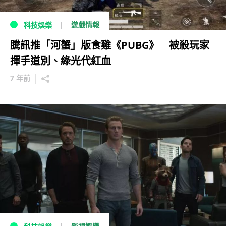
遊戲情報
科技娛樂
騰訊推「河蟹」版食雞《PUBG》 被殺玩家
揮手道別、綠光代紅血
7 年前