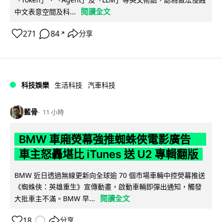
閱讀全文
中文表意空間及科...
271
84
分享
↗
科技娛樂
生活科技
汽車科技
藍骨
11 小時
BMW 車廂熒幕強推蜘蛛俠電影廣告
車主怒轟堪比 iTunes 送 U2 專輯翻版
BMW 近日透過無線更新向全球逾 70 個市場車輛中控熒幕推送
《蜘蛛俠：英雄重生》宣傳動畫，啟動車輛即彈出通知，觸發
閱讀全文
大批車主不滿。BMW 早...
18
分享