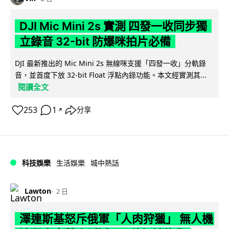
DJI Mic Mini 2s 實測 四發一收同步獨
立錄音 32-bit 防爆咪拍片必備
DJI 最新推出的 Mic Mini 2s 無線咪支援「四發一收」分軌錄
音，並首度下放 32-bit Float 浮點內錄功能。本文經實測其...
閱讀全文
253
1
分享
↗
科技娛樂
生活娛樂
城中熱話
Lawton
2 日
澤連斯基怒斥俄軍「人肉狩獵」 無人機