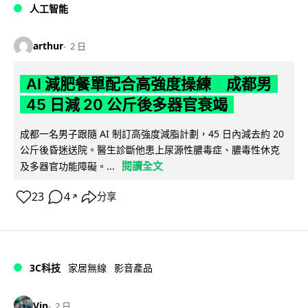
人工智能
arthur
2 日
AI 減肥餐單配合高強度操練 成都男
45 日減 20 公斤後多器官衰竭
成都一名男子跟隨 AI 制訂高強度減脂計劃，45 日內減去約 20
公斤後昏迷送院。醫生診斷他患上尿源性膿毒症、膿毒性休克
閱讀全文
及多器官功能障礙。...
23
4
分享
↗
3C科技
家居無線
影音產品
Vin
2 日