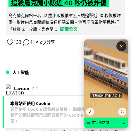
追殺烏克蘭小販近 40 秒仍被炸傷
烏克蘭克爾松一名 52 歲小販被俄軍無人機追擊近 40 秒後被炸
傷，影片由烏克蘭總統澤連斯基公開。他直斥俄軍對平民進行
閱讀全文
「狩獵式」攻擊，烏克蘭...
133
41
分享
↗
×
人工智能
Lawton
2 日
本網站正使用 Cookie
中國湖北男自學 AI 「煉金術」 屋內煉
我們使用 Cookie 改善網站體驗。 繼續使用
🎵
金冒濃煙驚動全區
⛶
我們的網站即表示您同意我們的
Cookie 政
策
。
📖 文字版訪問
→
中國湖北黃石一名男子見金價高企，利用 AI 自學提煉黃金，在