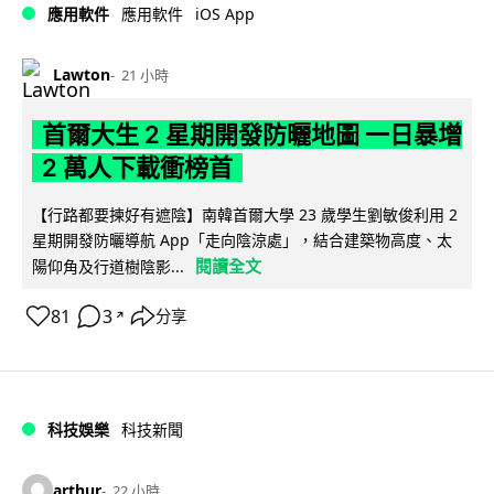
iOS App
應用軟件
應用軟件
Lawton
21 小時
首爾大生 2 星期開發防曬地圖 一日暴增
2 萬人下載衝榜首
【行路都要揀好有遮陰】南韓首爾大學 23 歲學生劉敏俊利用 2
星期開發防曬導航 App「走向陰涼處」，結合建築物高度、太
閱讀全文
陽仰角及行道樹陰影...
81
3
分享
↗
科技娛樂
科技新聞
arthur
22 小時