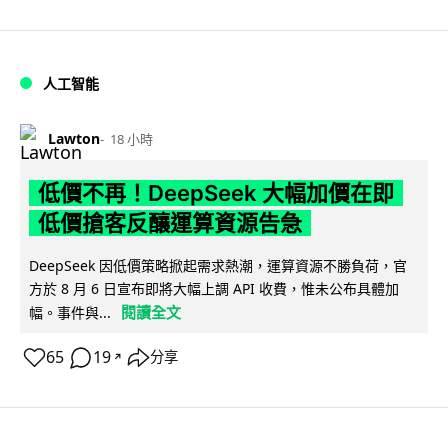
人工智能
Lawton
18 小時
低價不再！DeepSeek 大幅加價在即
低價搶客反釀運算資源告急
DeepSeek 因低價策略掀起需求熱潮，運算資源不勝負荷，官
方於 8 月 6 日宣布即將大幅上調 API 收費，惟未公布具體加
閱讀全文
幅。事件與...
65
19
分享
↗