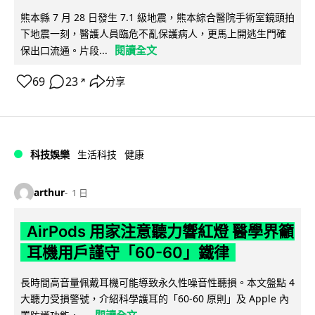
熊本縣 7 月 28 日發生 7.1 級地震，熊本綜合醫院手術室鏡頭拍
下地震一刻，醫護人員臨危不亂保護病人，更馬上開逃生門確
閱讀全文
保出口流通。片段...
69
23
分享
↗
科技娛樂
生活科技
健康
arthur
1 日
AirPods 用家注意聽力響紅燈 醫學界籲
耳機用戶謹守「60-60」鐵律
長時間高音量佩戴耳機可能導致永久性噪音性聽損。本文盤點 4
大聽力受損警號，介紹科學護耳的「60-60 原則」及 Apple 內
閱讀全文