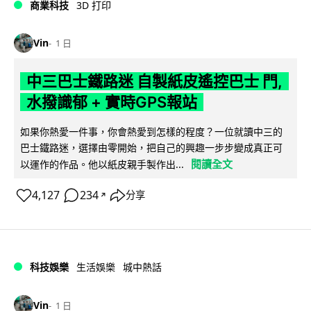
商業科技
3D 打印
Vin
1 日
中三巴士鐵路迷 自製紙皮遙控巴士 門,
水撥識郁 + 實時GPS報站
如果你熱愛一件事，你會熱愛到怎樣的程度？一位就讀中三的
巴士鐵路迷，選擇由零開始，把自己的興趣一步步變成真正可
閱讀全文
以運作的作品。他以紙皮親手製作出...
4,127
234
分享
↗
科技娛樂
生活娛樂
城中熱話
Vin
1 日