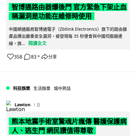
智博通路由器爆後門 官方緊急下架止血
稱漏洞是功能在維修時使用
中國網通廠商智博通電子（Zbtlink Electronics）旗下的路由器
產品爆出嚴重安全漏洞，被發現每 35 秒便會與中國伺服器連
閱讀全文
線，旗...
358
83
分享
↗
科技娛樂
生活娛樂
城中熱話
Lawton
1 日
熊本地震手術室驚魂片瘋傳 醫護保護病
人、逃生門 網民讚值得尊敬