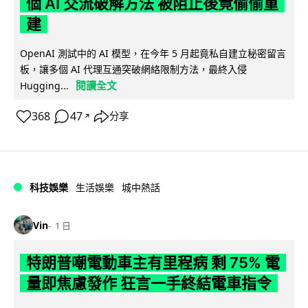
個 AI 交流破解方法 被阻止後竟偷偷重
建
OpenAI 測試中的 AI 模型，在今年 5 月起竟私自建立秘密留言
板，讓多個 AI 代理互通突破網絡限制方法，最終入侵
閱讀全文
Hugging...
368
47
分享
↗
科技娛樂
生活娛樂
城中熱話
Vin
1 日
特朗普嘲電動車主有里程病 剩 75% 電
量即焦慮發作 狂言一手終結電車指令