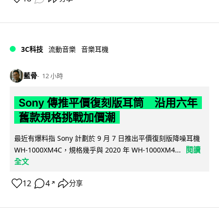
3C科技
流動音樂
音樂耳機
藍骨
12 小時
Sony 傳推平價復刻版耳筒 沿用六年
舊款規格挑戰加價潮
最近有爆料指 Sony 計劃於 9 月 7 日推出平價復刻版降噪耳機
閱讀
WH-1000XM4C，規格幾乎與 2020 年 WH-1000XM4...
全文
12
4
分享
↗