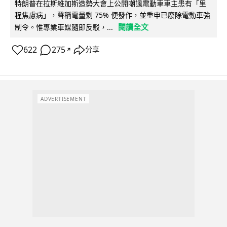
特朗普在拉斯維加斯造勢大會上公開嘲諷電動車車主患有「里
程焦慮病」，聲稱電量剩 75% 便發作，並重申已廢除電動車強
閱讀全文
制令。惟專業車媒隨即反駁，...
622
275
分享
↗
ADVERTISEMENT