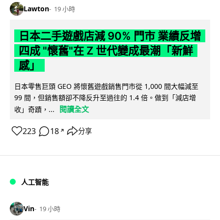
Lawton
19 小時
日本二手遊戲店減 90% 門市 業績反增
四成 "懷舊"在 Z 世代變成最潮「新鮮
感」
日本零售巨頭 GEO 將懷舊遊戲銷售門市從 1,000 間大幅減至
99 間，但銷售額卻不降反升至過往的 1.4 倍。做到「減店增
閱讀全文
收」奇蹟，...
223
18
分享
↗
人工智能
Vin
19 小時