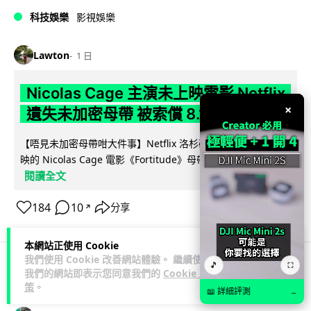
科技娛樂
影視娛樂
Lawton
1 日
Nicolas Cage 主演未上映電影 Netflix
×
遺失未加密母帶 被索償 8.19 億港元
【唔見未加密母帶咁大件事】Netflix 洛杉磯辦公室被竊，未上
映的 Nicolas Cage 電影《Fortitude》母帶亦告失蹤。電影...
閱讀全文
184
10
分享
↗
本網站正使用 Cookie
我們使用 Cookie 改善網站體驗。 繼續使用
🎵
⛶
我們的網站即表示您同意我們的
Cookie 政
人工智能
策
。
📖 詳細評測
→