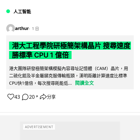
人工智能
arthur
1 日
港大工程學院研極簡架構晶片 搜尋速度
勝標準 CPU 1 億倍
港大團隊研發極簡架構模擬內容尋址記憶體（CAM）晶片，用
二硫化鉬及半金屬銻克服傳輸瓶頸，漢明距離計算速度比標準
閱讀全文
CPU快1億倍，每次搜尋耗能低...
43
20
分享
↗
ADVERTISEMENT