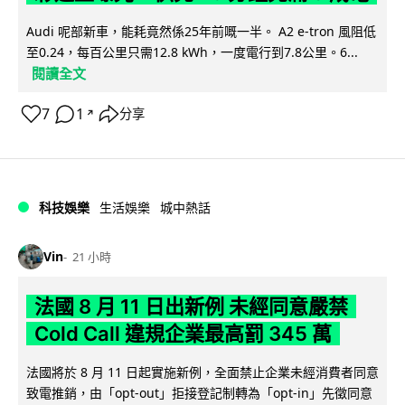
Audi 呢部新車，能耗竟然係25年前嘅一半。 A2 e-tron 風阻低
至0.24，每百公里只需12.8 kWh，一度電行到7.8公里。6...
閱讀全文
7
1
分享
↗
科技娛樂
生活娛樂
城中熱話
Vin
21 小時
法國 8 月 11 日出新例 未經同意嚴禁
Cold Call 違規企業最高罰 345 萬
法國將於 8 月 11 日起實施新例，全面禁止企業未經消費者同意
致電推銷，由「opt-out」拒接登記制轉為「opt-in」先徵同意