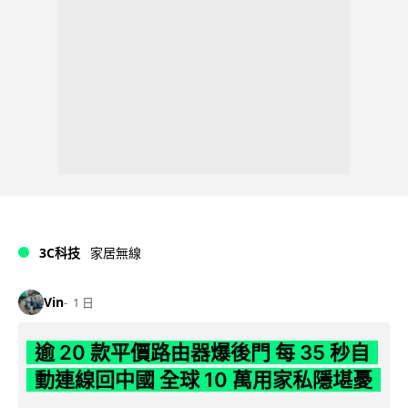
3C科技
家居無線
Vin
1 日
逾 20 款平價路由器爆後門 每 35 秒自
動連線回中國 全球 10 萬用家私隱堪憂