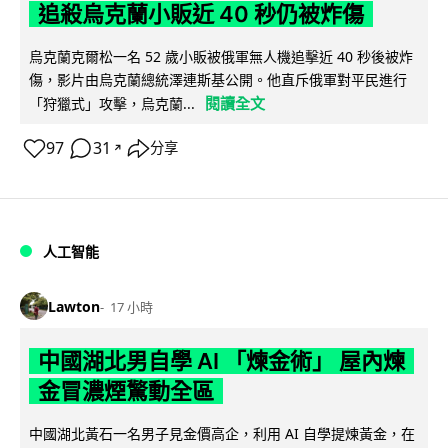
追殺烏克蘭小販近 40 秒仍被炸傷
烏克蘭克爾松一名 52 歲小販被俄軍無人機追擊近 40 秒後被炸
傷，影片由烏克蘭總統澤連斯基公開。他直斥俄軍對平民進行
閱讀全文
「狩獵式」攻擊，烏克蘭...
97
31
分享
↗
人工智能
Lawton
17 小時
中國湖北男自學 AI 「煉金術」 屋內煉
金冒濃煙驚動全區
中國湖北黃石一名男子見金價高企，利用 AI 自學提煉黃金，在