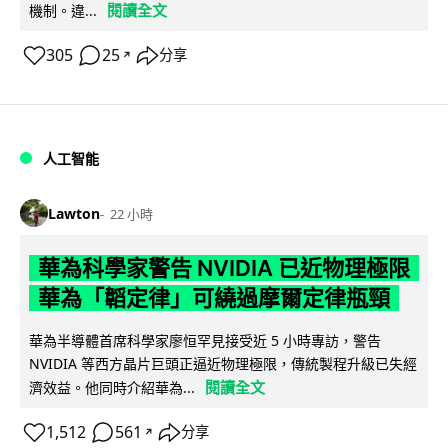
閱讀全文
機制。違...
305
25
分享
↗
人工智能
Lawton
22 小時
華為科學家警告 NVIDIA 已近物理極限
華為「韜定律」可繞過摩爾定律瓶頸
華為半導體首席科學家廖恒罕見接受近 5 小時專訪，警告
NVIDIA 等西方晶片巨頭正逼近物理極限，傳統製程升級已失經
閱讀全文
濟效益。他同時介紹華為...
1,512
561
分享
↗