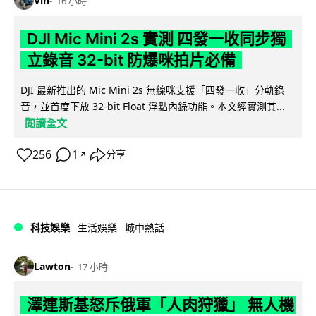
Vin
16 小時
DJI Mic Mini 2s 實測 四發一收同步獨
立錄音 32-bit 防爆咪拍片必備
DJI 最新推出的 Mic Mini 2s 無線咪支援「四發一收」分軌錄
音，並首度下放 32-bit Float 浮點內錄功能。本文經實測其...
閱讀全文
256
1
分享
↗
科技娛樂
生活娛樂
城中熱話
Lawton
17 小時
澤連斯基怒斥俄軍「人肉狩獵」 無人機