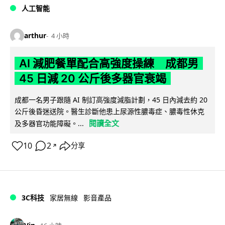
人工智能
arthur
4 小時
AI 減肥餐單配合高強度操練 成都男
45 日減 20 公斤後多器官衰竭
成都一名男子跟隨 AI 制訂高強度減脂計劃，45 日內減去約 20
公斤後昏迷送院。醫生診斷他患上尿源性膿毒症、膿毒性休克
閱讀全文
及多器官功能障礙。...
10
2
分享
↗
3C科技
家居無線
影音產品