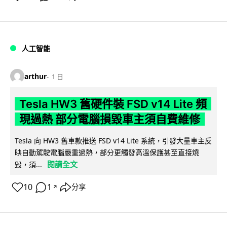
人工智能
arthur
1 日
Tesla HW3 舊硬件裝 FSD v14 Lite 頻
現過熱 部分電腦損毀車主須自費維修
Tesla 向 HW3 舊車款推送 FSD v14 Lite 系統，引發大量車主反
映自動駕駛電腦嚴重過熱，部分更觸發高溫保護甚至直接燒
閱讀全文
毀，須...
10
1
分享
↗