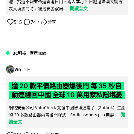
池，拾遺不報並帶返香港自用。兩人本月 2 日經港珠澳大橋再
閱讀全文
次入境澳門時，被治安警察局...
515
74
分享
↗
3C科技
家居無線
Vin
1 日
逾 20 款平價路由器爆後門 每 35 秒自
動連線回中國 全球 10 萬用家私隱堪憂
網絡安全公司 VulnCheck 揭發中國智博通電子（Zbtlink）生產
閱
的 20 多款路由器內置後門程式「Endlessdoors」（無盡...
讀全文