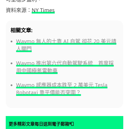
資料來源：
NY Times
相關文章:
Waymo 無人的士靠 AI 自駕 卻花 20 美元請
人關門
Waymo 推出第六代自動駕駛系統 首度採
用中國極氪電動車
Waymo 感應器成本跌至 2 萬美元 Tesla
Robotaxi 靠平價能否突圍？
📮
更多精彩文章每日送到電子郵箱