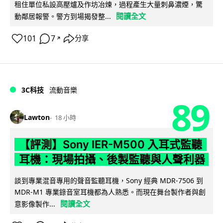
租住單位私設高壓爐及作坊冶煉，過程產生大量刺鼻濃煙，驚
閱讀全文
動鄰居報警。警方到場揭發整...
101
7
分享
↗
3C科技
流動音樂
89
Lawton
18 小時
【評測】Sony IER-M500 入耳式監聽
耳機：現場拍攝、後製監聽與人聲利器
談到專業混音專用的聲音監聽耳機，Sony 經典 MDR-7506 到
MDR-M1 專業錄音室耳機都為人熟悉。而現在舞台製作者與創
閱讀全文
意影像製作...