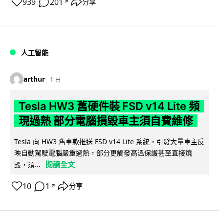
939
201
分享
↗
人工智能
arthur
1 日
Tesla HW3 舊硬件裝 FSD v14 Lite 頻
現過熱 部分電腦損毀車主須自費維修
Tesla 向 HW3 舊車款推送 FSD v14 Lite 系統，引發大量車主反
映自動駕駛電腦嚴重過熱，部分更觸發高溫保護甚至直接燒
閱讀全文
毀，須...
10
1
分享
↗