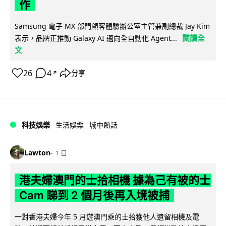
作
Samsung 電子 MX 部門顧客體驗辦公室主管兼副總裁 Jay Kim
閱讀全
表示，品牌正推動 Galaxy AI 邁向全自動化 Agent...
文
26
4
分享
↗
科技娛樂
生活娛樂
城中熱話
Lawton
1 日
港夫婦澳門的士拾相機 據為己有被的士
Cam 睇到 2 個月後再入境被捕
一對香港夫婦今年 5 月遊澳門乘的士拾獲他人遺留相機及電