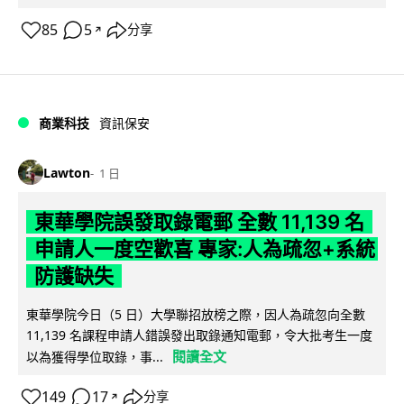
85
5
分享
↗
商業科技
資訊保安
Lawton
1 日
東華學院誤發取錄電郵 全數 11,139 名
申請人一度空歡喜 專家:人為疏忽+系統
防護缺失
東華學院今日（5 日）大學聯招放榜之際，因人為疏忽向全數
11,139 名課程申請人錯誤發出取錄通知電郵，令大批考生一度
閱讀全文
以為獲得學位取錄，事...
149
17
分享
↗