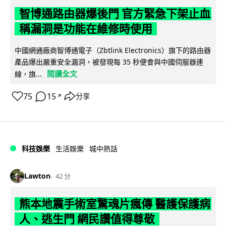
智博通路由器爆後門 官方緊急下架止血
稱漏洞是功能在維修時使用
中國網通廠商智博通電子（Zbtlink Electronics）旗下的路由器
產品爆出嚴重安全漏洞，被發現每 35 秒便會與中國伺服器連
閱讀全文
線，旗...
75
15
分享
↗
科技娛樂
生活娛樂
城中熱話
Lawton
42 分
熊本地震手術室驚魂片瘋傳 醫護保護病
人、逃生門 網民讚值得尊敬