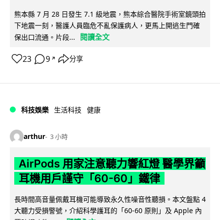
熊本縣 7 月 28 日發生 7.1 級地震，熊本綜合醫院手術室鏡頭拍
下地震一刻，醫護人員臨危不亂保護病人，更馬上開逃生門確
閱讀全文
保出口流通。片段...
23
9
分享
↗
科技娛樂
生活科技
健康
arthur
3 小時
AirPods 用家注意聽力響紅燈 醫學界籲
耳機用戶謹守「60-60」鐵律
長時間高音量佩戴耳機可能導致永久性噪音性聽損。本文盤點 4
大聽力受損警號，介紹科學護耳的「60-60 原則」及 Apple 內