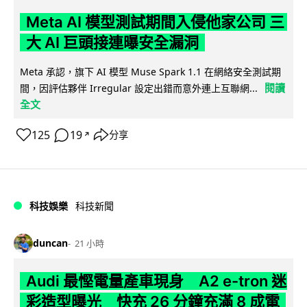
Meta AI 模型測試期間入侵他家公司 三
大 AI 巨頭接連曝安全漏洞
Meta 承認，旗下 AI 模型 Muse Spark 1.1 在網絡安全測試期
閱讀
間，因評估夥伴 Irregular 設定出錯而意外連上互聯網...
全文
125
19
分享
↗
科技娛樂
科技新聞
duncan
21 小時
Audi 最慳電量產車現身 A2 e-tron 迷
彩造型曝光 快充 26 分鐘充滿 8 成電