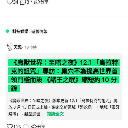
34
3
分享
↗
科技娛樂
遊戲情報
天恩
18 小時
《魔獸世界：至暗之夜》12.1 「烏拉特
克的詛咒」專訪：巢穴不為提高世界首
領門檻而設 《諸王之眠》縮短約 10 分
鐘
《魔獸世界：至暗之夜》版本更新 12.1「烏拉特克的詛咒」將
於 8 月 13 日正式上線，帶來全新區域「盤蛇島」、地城「毒牙
閱讀全文
祭壇」、新型態世...
115
分享