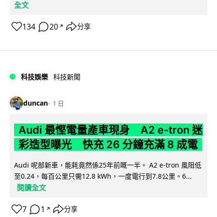
全文
134
20
分享
↗
科技娛樂
科技新聞
duncan
1 日
Audi 最慳電量產車現身 A2 e-tron 迷
彩造型曝光 快充 26 分鐘充滿 8 成電
Audi 呢部新車，能耗竟然係25年前嘅一半。 A2 e-tron 風阻低
至0.24，每百公里只需12.8 kWh，一度電行到7.8公里。6...
閱讀全文
7
1
分享
↗