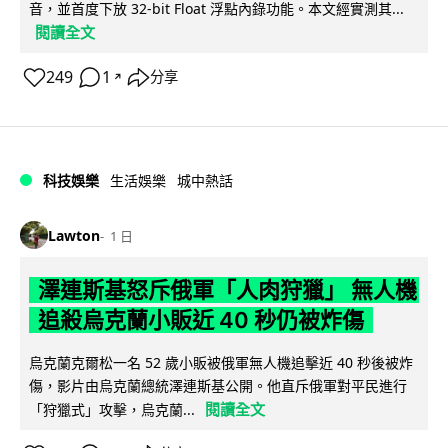
音，並首度下放 32-bit Float 浮點內錄功能。本文經實測其...
閱讀全文
249
1
分享
↗
科技娛樂
生活娛樂
城中熱話
Lawton
1 日
澤連斯基怒斥俄軍「人肉狩獵」 無人機
追殺烏克蘭小販近 40 秒仍被炸傷
烏克蘭克爾松一名 52 歲小販被俄軍無人機追擊近 40 秒後被炸
傷，影片由烏克蘭總統澤連斯基公開。他直斥俄軍對平民進行
閱讀全文
「狩獵式」攻擊，烏克蘭...