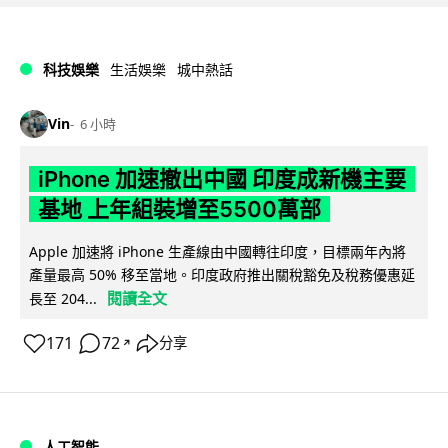
科技娛樂
生活娛樂
城中熱話
Vin
6 小時
iPhone 加速撤出中國 印度成新機主要
基地 上年組裝增至5500萬部
Apple 加速將 iPhone 生產線由中國轉往印度，目標兩年內將
產量最高 50% 移至當地。印度政府推出關稅豁免及稅務優惠延
閱讀全文
長至 204...
171
72
分享
↗
人工智能