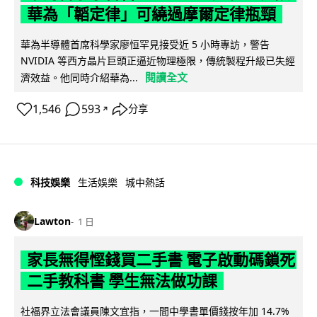
華為「韜定律」可繞過摩爾定律瓶頸
華為半導體首席科學家廖恒罕見接受近 5 小時專訪，警告
NVIDIA 等西方晶片巨頭正逼近物理極限，傳統製程升級已失經
閱讀全文
濟效益。他同時介紹華為...
1,546
593
分享
↗
科技娛樂
生活娛樂
城中熱話
Lawton
1 日
家長無得慳錢買二手書 電子啟動碼鎖死
二手教科書 學生無法做功課
社福界立法會議員陳文宜指，一間中學書單價錢按年加 14.7%