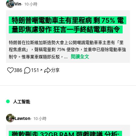
Vin
10 小時
特朗普嘲電動車主有里程病 剩 75% 電
量即焦慮發作 狂言一手終結電車指令
特朗普在拉斯維加斯造勢大會上公開嘲諷電動車車主患有「里
程焦慮病」，聲稱電量剩 75% 便發作，並重申已廢除電動車強
閱讀全文
制令。惟專業車媒隨即反駁，...
386
151
分享
↗
人工智能
Lawton
10 小時
微軟刪走 32GB RAM 遊戲建議 分析: