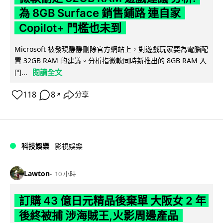
為 8GB Surface 銷售鋪路 連自家
Copilot+ 門檻也未到
Microsoft 被發現靜靜刪除官方網站上，對遊戲玩家要為電腦配
置 32GB RAM 的建議。分析指微軟同時新推出的 8GB RAM 入
閱讀全文
門...
118
8
分享
↗
科技娛樂
影視娛樂
Lawton
10 小時
訂購 43 億日元精品後棄單 大阪女 2 年
後終被捕 涉海賊王,火影周邊產品