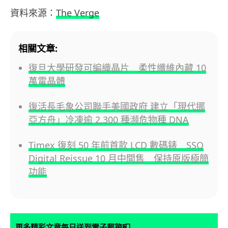
資料來源：
The Verge
相關文章:
復旦大學研發可編織晶片 柔性纖維內藏 10
萬電晶體
復活長毛象公司聯手美國政府 建立「現代挪
亞方舟」冷凍逾 2,300 種瀕危物種 DNA
Timex 復刻 50 年前首款 LCD 數碼錶 SSQ
Digital Reissue 10 月中開售 保持原版極簡
功能
📮
更多精彩文章每日送到電子郵箱