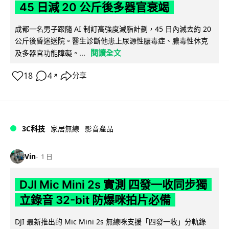
45 日減 20 公斤後多器官衰竭
成都一名男子跟隨 AI 制訂高強度減脂計劃，45 日內減去約 20
公斤後昏迷送院。醫生診斷他患上尿源性膿毒症、膿毒性休克
閱讀全文
及多器官功能障礙。...
18
4
分享
↗
3C科技
家居無線
影音產品
Vin
1 日
DJI Mic Mini 2s 實測 四發一收同步獨
立錄音 32-bit 防爆咪拍片必備
DJI 最新推出的 Mic Mini 2s 無線咪支援「四發一收」分軌錄