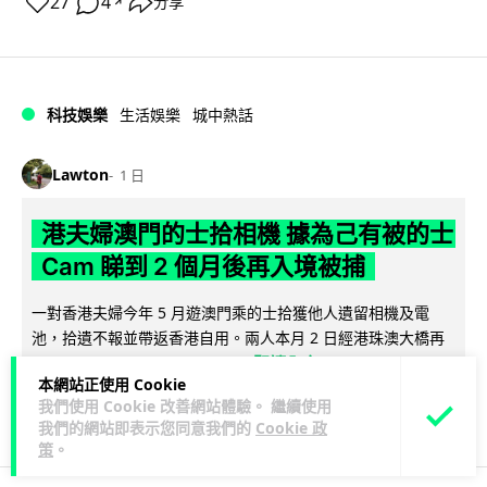
27
4
分享
↗
科技娛樂
生活娛樂
城中熱話
Lawton
1 日
港夫婦澳門的士拾相機 據為己有被的士
Cam 睇到 2 個月後再入境被捕
一對香港夫婦今年 5 月遊澳門乘的士拾獲他人遺留相機及電
池，拾遺不報並帶返香港自用。兩人本月 2 日經港珠澳大橋再
閱讀全文
次入境澳門時，被治安警察局...
本網站正使用 Cookie
我們使用 Cookie 改善網站體驗。 繼續使用
532
75
分享
↗
我們的網站即表示您同意我們的
Cookie 政
策
。