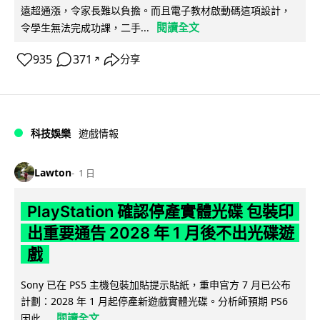
遠超通漲，令家長難以負擔。而且電子教材啟動碼這項設計，
閱讀全文
令學生無法完成功課，二手...
935
371
分享
↗
科技娛樂
遊戲情報
Lawton
1 日
PlayStation 確認停產實體光碟 包裝印
出重要通告 2028 年 1 月後不出光碟遊
戲
Sony 已在 PS5 主機包裝加貼提示貼紙，重申官方 7 月已公布
計劃：2028 年 1 月起停產新遊戲實體光碟。分析師預期 PS6
閱讀全文
因此...