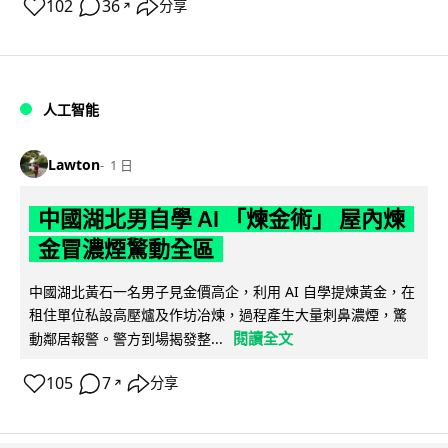
102
36
分享
↗
人工智能
Lawton
1 日
中國湖北男自學 AI 「煉金術」 屋內煉
金冒濃煙驚動全區
中國湖北黃石一名男子見金價高企，利用 AI 自學提煉黃金，在
租住單位私設高壓爐及作坊冶煉，過程產生大量刺鼻濃煙，驚
閱讀全文
動鄰居報警。警方到場揭發整...
105
7
分享
↗