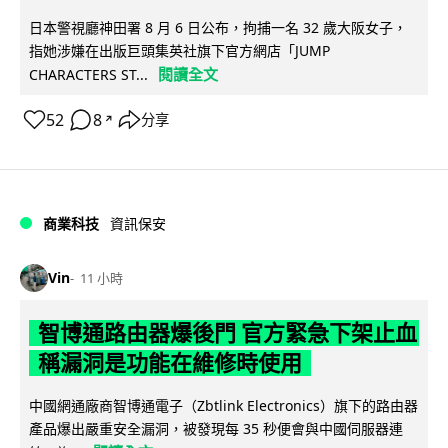
日本警視廳神田署 8 月 6 日公布，拘捕一名 32 歲大阪女子，
指她涉嫌在出版巨頭集英社旗下官方網店「JUMP
閱讀全文
CHARACTERS ST...
52
8
分享
↗
商業科技
資訊保安
Vin
11 小時
智博通路由器爆後門 官方緊急下架止血
稱漏洞是功能在維修時使用
中國網通廠商智博通電子（Zbtlink Electronics）旗下的路由器
產品爆出嚴重安全漏洞，被發現每 35 秒便會與中國伺服器連