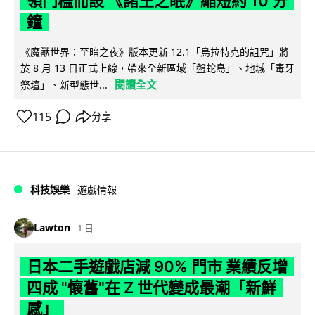
領門檻而設 《諸王之眠》縮短約 10 分
鐘
《魔獸世界：至暗之夜》版本更新 12.1「烏拉特克的詛咒」將
於 8 月 13 日正式上線，帶來全新區域「盤蛇島」、地城「毒牙
閱讀全文
祭壇」、新型態世...
115
分享
科技娛樂
遊戲情報
Lawton
1 日
日本二手遊戲店減 90% 門市 業績反增
四成 "懷舊"在 Z 世代變成最潮「新鮮
感」