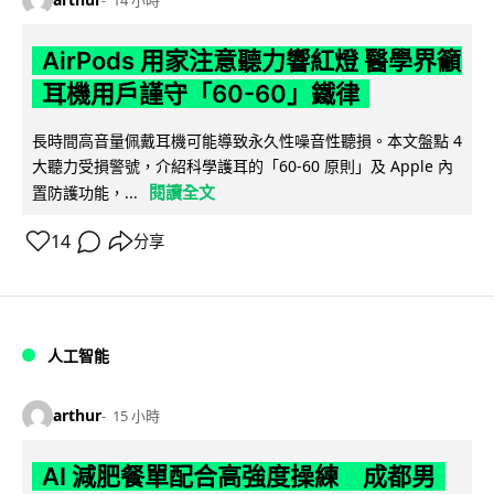
14 小時
AirPods 用家注意聽力響紅燈 醫學界籲
耳機用戶謹守「60-60」鐵律
長時間高音量佩戴耳機可能導致永久性噪音性聽損。本文盤點 4
大聽力受損警號，介紹科學護耳的「60-60 原則」及 Apple 內
閱讀全文
置防護功能，...
14
分享
人工智能
arthur
15 小時
AI 減肥餐單配合高強度操練 成都男