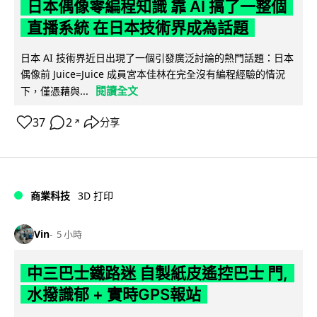
日本偶像零編程知識 靠 AI 搞了一整個
直播系統 在日本技術界成為話題
日本 AI 技術界近日出現了一個引發廣泛討論的熱門話題：日本
偶像前 Juice=Juice 成員宮本佳林在完全沒有編程經驗的情況
閱讀全文
下，僅憑藉與...
37
2
分享
↗
商業科技
3D 打印
Vin
5 小時
中三巴士鐵路迷 自製紙皮遙控巴士 門,
水撥識郁 + 實時GPS報站