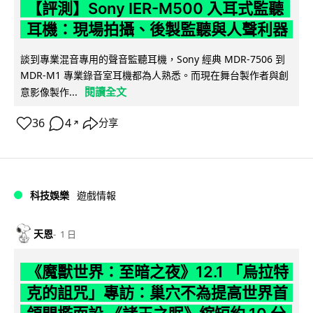
【評測】Sony IER-M500 入耳式監聽
耳機：現場拍攝、後製監聽與人聲利器
談到專業混音專用的聲音監聽耳機，Sony 經典 MDR-7506 到
MDR-M1 專業錄音室耳機都為人熟悉。而現在舞台製作者與創
閱讀全文
意影像製作...
36
4
分享
↗
科技娛樂
遊戲情報
天恩
1 日
《魔獸世界：至暗之夜》12.1 「烏拉特
克的詛咒」專訪：巢穴不為提高世界首