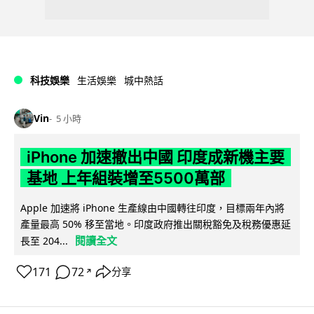
科技娛樂
生活娛樂
城中熱話
Vin
5 小時
iPhone 加速撤出中國 印度成新機主要
基地 上年組裝增至5500萬部
Apple 加速將 iPhone 生產線由中國轉往印度，目標兩年內將
產量最高 50% 移至當地。印度政府推出關稅豁免及稅務優惠延
閱讀全文
長至 204...
171
72
分享
↗