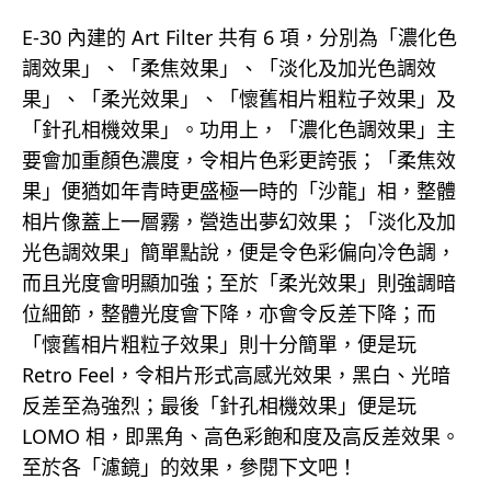
E-30 內建的 Art Filter 共有 6 項，分別為「濃化色
調效果」、「柔焦效果」、「淡化及加光色調效
果」、「柔光效果」、「懷舊相片粗粒子效果」及
「針孔相機效果」。功用上，「濃化色調效果」主
要會加重顏色濃度，令相片色彩更誇張；「柔焦效
果」便猶如年青時更盛極一時的「沙龍」相，整體
相片像蓋上一層霧，營造出夢幻效果；「淡化及加
光色調效果」簡單點說，便是令色彩偏向冷色調，
而且光度會明顯加強；至於「柔光效果」則強調暗
位細節，整體光度會下降，亦會令反差下降；而
「懷舊相片粗粒子效果」則十分簡單，便是玩
Retro Feel，令相片形式高感光效果，黑白、光暗
反差至為強烈；最後「針孔相機效果」便是玩
LOMO 相，即黑角、高色彩飽和度及高反差效果。
至於各「濾鏡」的效果，參閱下文吧！