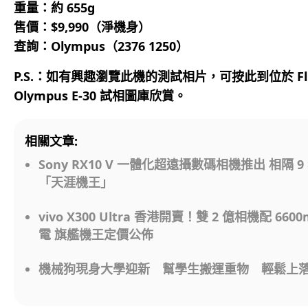
重量：約 655g
售價：$9,990（淨機身）
查詢：Olympus（2376 1250）
P.S.：如有興趣瀏覽此機的測試相片，
可按此
到位於 Fl
Olympus E-30 試相圖庫欣賞。
相關文章:
Sony RX10 V 一體化超遠攝數碼相機推出 相隔 9
「天涯機王」
vivo X300 Ultra 香港開賣！雙 2 億相機配 6600
電 旗艦機王定價公佈
機械狗現身大學迎新 幫學生搬運重物 輕鬆上