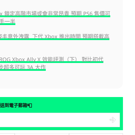
ox 鎖定高階市場或會非常昂貴 預期 PS6 售價可
手一半
姿丰意外洩露 下代 Xbox 推出時間 預期搭載高
OG Xbox Ally X 效能評測（下） 對比初代
 進步超多可玩 3A 大作
📮
送到電子郵箱