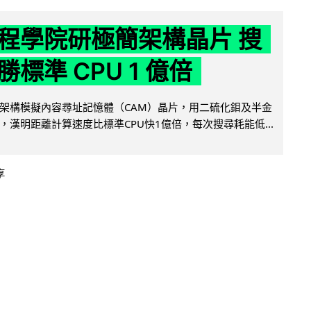
程學院研極簡架構晶片 搜
標準 CPU 1 億倍
架構模擬內容尋址記憶體（CAM）晶片，用二硫化鉬及半金
，漢明距離計算速度比標準CPU快1億倍，每次搜尋耗能低...
享