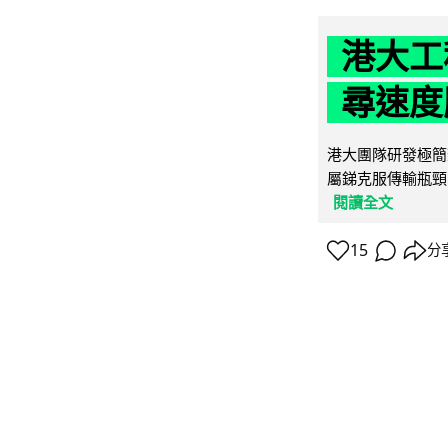
港大工
尋速度勝
港大團隊研發極簡
屬銻克服傳輸瓶頸
閱讀全文
15
分