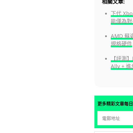
相關文章:
下代 Xb
能僅為對
AMD 蘇
規格硬件
【評測】R
Ally +
更多精彩文章每日