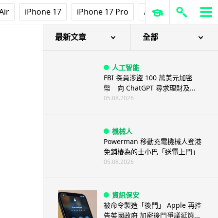
Air
iPhone 17
iPhone 17 Pro
AirPods Pro 3
Ap
最新文章
全部
人工智能
FBI 探員涉盜 100 萬美元加密
幣 向 ChatGPT 尋求理財及...
05.08.2026
機械人
Powerman 移動充電機械人登港
免鋪樁為的士小巴「送電上門」
05.08.2026
資訊保安
被命令製造「後門」 Apple 再控
告英國政府 加密後門爭議延燒...