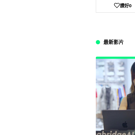
讚好
0
最新影片