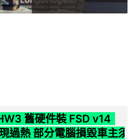
 HW3 舊硬件裝 FSD v14
e 頻現過熱 部分電腦損毀車主須