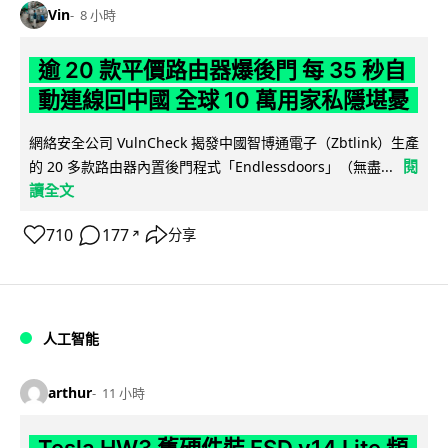
Vin
8 小時
逾 20 款平價路由器爆後門 每 35 秒自
動連線回中國 全球 10 萬用家私隱堪憂
網絡安全公司 VulnCheck 揭發中國智博通電子（Zbtlink）生產
閱
的 20 多款路由器內置後門程式「Endlessdoors」（無盡...
讀全文
710
177
分享
↗
人工智能
arthur
11 小時
Tesla HW3 舊硬件裝 FSD v14 Lite 頻