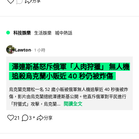
分享
科技娛樂
生活娛樂
城中熱話
Lawton
1 小時
澤連斯基怒斥俄軍「人肉狩獵」 無人機
追殺烏克蘭小販近 40 秒仍被炸傷
烏克蘭克爾松一名 52 歲小販被俄軍無人機追擊近 40 秒後被炸
傷，影片由烏克蘭總統澤連斯基公開。他直斥俄軍對平民進行
閱讀全文
「狩獵式」攻擊，烏克蘭...
21
3
分享
↗