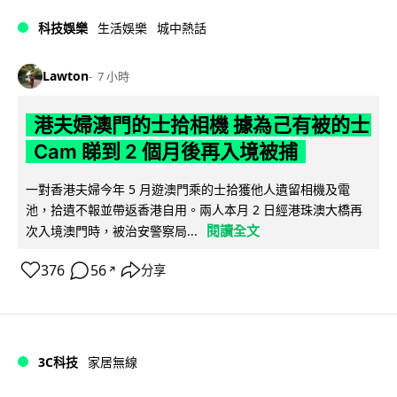
科技娛樂
生活娛樂
城中熱話
Lawton
7 小時
港夫婦澳門的士拾相機 據為己有被的士
Cam 睇到 2 個月後再入境被捕
一對香港夫婦今年 5 月遊澳門乘的士拾獲他人遺留相機及電
池，拾遺不報並帶返香港自用。兩人本月 2 日經港珠澳大橋再
閱讀全文
次入境澳門時，被治安警察局...
376
56
分享
↗
3C科技
家居無線