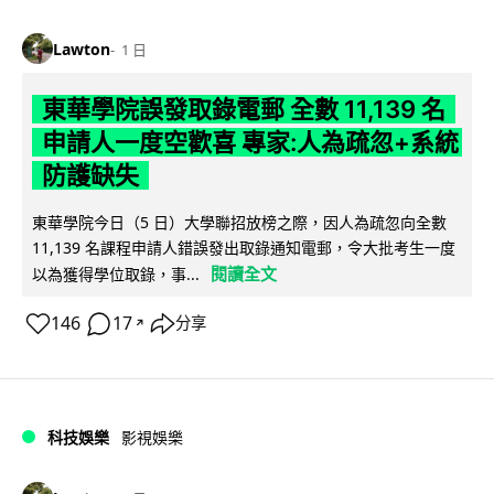
Lawton
1 日
東華學院誤發取錄電郵 全數 11,139 名
申請人一度空歡喜 專家:人為疏忽+系統
防護缺失
東華學院今日（5 日）大學聯招放榜之際，因人為疏忽向全數
11,139 名課程申請人錯誤發出取錄通知電郵，令大批考生一度
閱讀全文
以為獲得學位取錄，事...
146
17
分享
↗
科技娛樂
影視娛樂