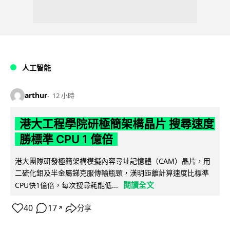
人工智能
arthur
12 小時
港大工程學院研極簡架構晶片 搜尋速度
勝標準 CPU 1 億倍
港大團隊研發極簡架構模擬內容尋址記憶體（CAM）晶片，用
二硫化鉬及半金屬銻克服傳輸瓶頸，漢明距離計算速度比標準
閱讀全文
CPU快1億倍，每次搜尋耗能低...
40
17
分享
↗