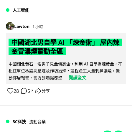
人工智能
Lawton
1 小時
中國湖北男自學 AI 「煉金術」 屋內煉
金冒濃煙驚動全區
中國湖北黃石一名男子見金價高企，利用 AI 自學提煉黃金，在
租住單位私設高壓爐及作坊冶煉，過程產生大量刺鼻濃煙，驚
閱讀全文
動鄰居報警。警方到場揭發整...
28
5
分享
↗
3C科技
流動音樂