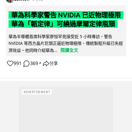
華為科學家警告 NVIDIA 已近物理極限
華為「韜定律」可繞過摩爾定律瓶頸
華為半導體首席科學家廖恒罕見接受近 5 小時專訪，警告
NVIDIA 等西方晶片巨頭正逼近物理極限，傳統製程升級已失經
閱讀全文
濟效益。他同時介紹華為...
991
369
分享
↗
ADVERTISEMENT