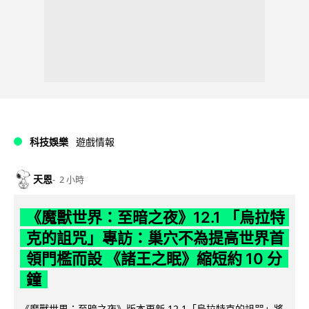
科技娛樂
遊戲情報
天恩
2 小時
《魔獸世界：至暗之夜》12.1 「烏拉特
克的詛咒」專訪：巢穴不為提高世界首
領門檻而設 《諸王之眠》縮短約 10 分
鐘
《魔獸世界：至暗之夜》版本更新 12.1「烏拉特克的詛咒」將