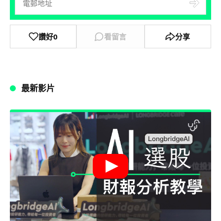
讚好
0
看留言
分享
最新影片