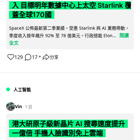
入 目標明年數據中心上太空 Starlink 覆
蓋全球170國
SpaceX 公佈最新第二季業績，受惠 Starlink 與 AI 業務帶動，
閱讀
季度收入按年飆升 92% 至 78 億美元。行政總裁 Elon...
全文
129
17
分享
↗
人工智能
Vin
1 日
港大研原子級新晶片 AI 搜尋速度提升
一億倍 手機人臉識別免上雲端