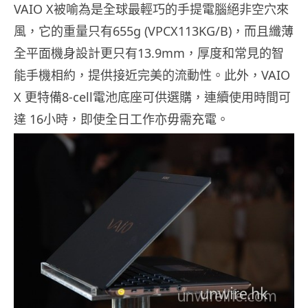
VAIO X被喻為是全球最輕巧的手提電腦絕非空穴來
風，它的重量只有655g (VPCX113KG/B)，而且纖薄
全平面機身設計更只有13.9mm，厚度和常見的智
能手機相約，提供接近完美的流動性。此外，VAIO
X 更特備8-cell電池底座可供選購，連續使用時間可
達 16小時，即使全日工作亦毋需充電。