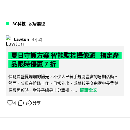
3C科技
家居無線
Lawton
4 小時
夏日守護方案 智能監控攝像頭 指定產
品限時優惠 7 折
伴隨着盛夏燦爛的陽光，不少人已著手規劃豐富的暑期活動。
然而，父母在忙碌工作、日常外出，或將孩子交由家中長輩與
閱讀全文
保母照顧時，對孩子總是十分牽掛。...
4
分享