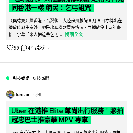
同香港一樣 網民：乞丐詛咒
《奧德賽》繼香港、台灣後，大陸蘇州戲院 8 月 9 日亦傳出在
播放時發生意外，戲院出現機器冒煙情況，而播放停止時的畫
閱讀全文
格，字幕「來人把這些乞丐...
59
4
分享
↗
科技娛樂
科技新聞
duncan
3 小時
Uber 在港推 Elite 尊尚出行服務！夥拍
冠忠巴士推豪華 MPV 專車
Uber 在香港推出亞太區首個 Uber Elite 尊尚出行服務，夥拍