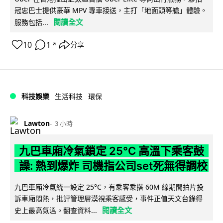
冠忠巴士提供豪華 MPV 專車接送，主打「地面頭等艙」體驗。
閱讀全文
服務包括...
10
1
分享
↗
科技娛樂
生活科技
環保
Lawton
3 小時
九巴車廂冷氣鎖定 25°C 高溫下乘客鼓
譟: 熱到爆炸 司機指公司set死無得調校
九巴車廂冷氣統一設定 25°C，有乘客乘搭 60M 線期間拍片投
訴車廂悶熱，批評管理層漠視乘客感受，事件正值天文台錄得
閱讀全文
史上最高氣溫。翻查資料...