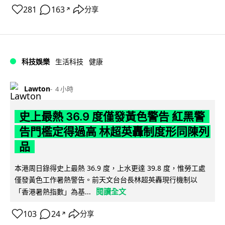
281
163
分享
↗
科技娛樂
生活科技
健康
Lawton
4 小時
史上最熱 36.9 度僅發黃色警告 紅黑警
告門檻定得過高 林超英轟制度形同陳列
品
本港周日錄得史上最熱 36.9 度，上水更達 39.8 度，惟勞工處
僅發黃色工作暑熱警告。前天文台台長林超英轟現行機制以
閱讀全文
「香港暑熱指數」為基...
103
24
分享
↗