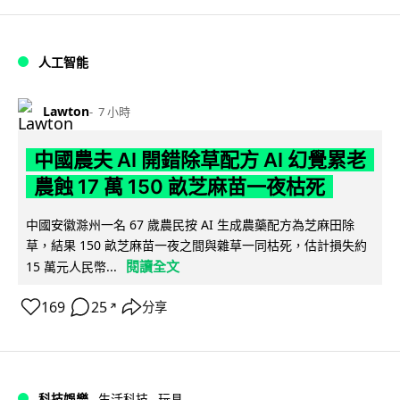
人工智能
Lawton
7 小時
中國農夫 AI 開錯除草配方 AI 幻覺累老
農蝕 17 萬 150 畝芝麻苗一夜枯死
中國安徽滁州一名 67 歲農民按 AI 生成農藥配方為芝麻田除
草，結果 150 畝芝麻苗一夜之間與雜草一同枯死，估計損失約
閱讀全文
15 萬元人民幣...
169
25
分享
↗
科技娛樂
生活科技
玩具