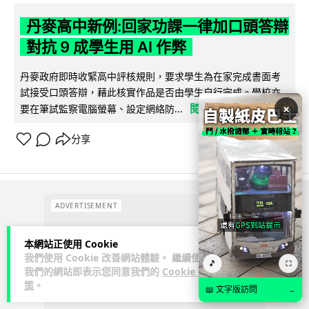
丹麥高中新例:回家功課一律加口頭答辯
對抗 9 成學生用 AI 作弊
丹麥政府即時收緊高中評核規則，要求學生為在家完成書面考
試接受口頭答辯，藉此核實作品是否由學生自行完成。學校亦
×
閱讀全文
要在筆試監察電腦螢幕、設定網絡防...
分享
ADVERTISEMENT
本網站正使用 Cookie
我們使用 Cookie 改善網站體驗。 繼續使用
🎵
⛶
我們的網站即表示您同意我們的
Cookie 政
策
。
📖 文字版訪問
→