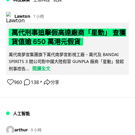
Lawton
7 小時
萬代刑事追擊假高達廠商「星動」 查獲
貨值逾 650 萬港元假貨
萬代南夢宮集團旗下萬代南夢宮影視工廠、萬代及 BANDAI
SPIRITS 3 間公司對中國大陸假冒 GUNPLA 廠商「星動」發起
閱讀全文
刑事控告...
960
138
分享
↗
人工智能
arthur
9 小時