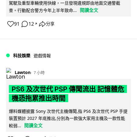
駕駛及重型車輛使用快線，一旦發現違規即由地面交通警截
閱讀全文
查。行動配合警方今年上半年致命...
91
12
分享
↗
科技娛樂
遊戲情報
Lawton
7 小時
PS6 及次世代 PSP 傳聞流出 記憶體危
機恐拖累推出時間
爆料媒體披露 Sony 次世代主機傳聞,指 PS6 及次世代 PSP 手提
裝置預計 2027 年底推出,分別為一款強大家用主機及一款性能
閱讀全文
較弱...