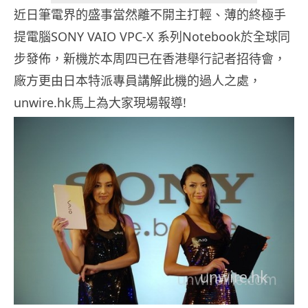
近日筆電界的盛事當然離不開主打輕、薄的終極手
提電腦SONY VAIO VPC-X 系列Notebook於全球同
步發佈，新機於本周四已在香港舉行記者招待會，
廠方更由日本特派專員講解此機的過人之處，
unwire.hk馬上為大家現場報導!