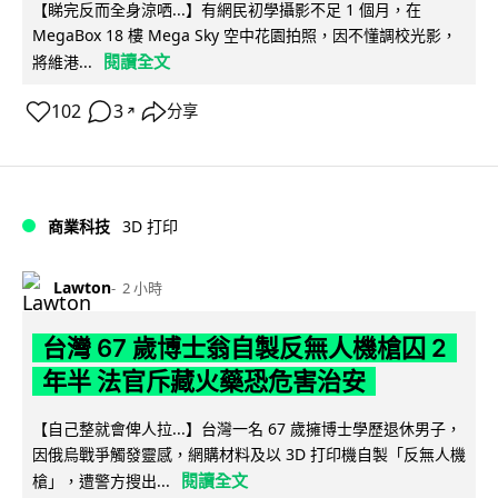
【睇完反而全身涼哂...】有網民初學攝影不足 1 個月，在
MegaBox 18 樓 Mega Sky 空中花園拍照，因不懂調校光影，
閱讀全文
將維港...
102
3
分享
↗
商業科技
3D 打印
Lawton
2 小時
台灣 67 歲博士翁自製反無人機槍囚 2
年半 法官斥藏火藥恐危害治安
【自己整就會俾人拉...】台灣一名 67 歲擁博士學歷退休男子，
因俄烏戰爭觸發靈感，網購材料及以 3D 打印機自製「反無人機
閱讀全文
槍」，遭警方搜出...