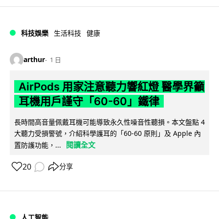
科技娛樂
生活科技
健康
arthur
1 日
AirPods 用家注意聽力響紅燈 醫學界籲
耳機用戶謹守「60-60」鐵律
長時間高音量佩戴耳機可能導致永久性噪音性聽損。本文盤點 4
大聽力受損警號，介紹科學護耳的「60-60 原則」及 Apple 內
閱讀全文
置防護功能，...
20
分享
人工智能