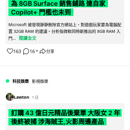
為 8GB Surface 銷售鋪路 連自家
Copilot+ 門檻也未到
Microsoft 被發現靜靜刪除官方網站上，對遊戲玩家要為電腦配
置 32GB RAM 的建議。分析指微軟同時新推出的 8GB RAM 入
閱讀全文
門...
163
16
分享
↗
科技娛樂
影視娛樂
Lawton
1 日
訂購 43 億日元精品後棄單 大阪女 2 年
後終被捕 涉海賊王,火影周邊產品