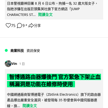
日本警視廳神田署 8 月 6 日公布，拘捕一名 32 歲大阪女子，
指她涉嫌在出版巨頭集英社旗下官方網店「JUMP
閱讀全文
CHARACTERS ST...
75
9
分享
↗
商業科技
資訊保安
Vin
1 日
智博通路由器爆後門 官方緊急下架止血
稱漏洞是功能在維修時使用
中國網通廠商智博通電子（Zbtlink Electronics）旗下的路由器
產品爆出嚴重安全漏洞，被發現每 35 秒便會與中國伺服器連
閱讀全文
線，旗...