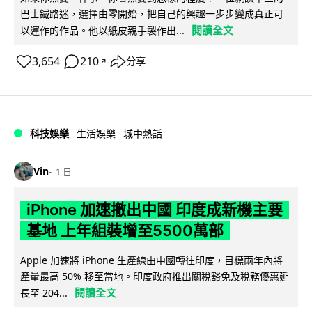
巴士鐵路迷，選擇由零開始，把自己的興趣一步步變成真正可
閱讀全文
以運作的作品。他以紙皮親手製作出...
3,654
210
分享
↗
科技娛樂
生活娛樂
城中熱話
Vin
1 日
iPhone 加速撤出中國 印度成新機主要
基地 上年組裝增至5500萬部
Apple 加速將 iPhone 生產線由中國轉往印度，目標兩年內將
產量最高 50% 移至當地。印度政府推出關稅豁免及稅務優惠延
閱讀全文
長至 204...