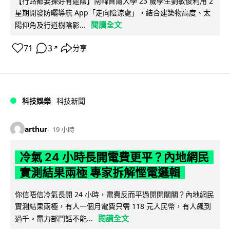
【行路都要揀好有遮陰】南韓首爾大學 23 歲學生劉敏俊利用 2
星期開發防曬導航 App「走向陰涼處」，結合建築物高度、太
閱讀全文
陽仰角及行道樹陰影...
71
3
分享
↗
科技娛樂
科技新聞
arthur
19 小時
冷氣 24 小時長開電費更平？內地網民
實測結果兩極 專家拆解慳電邏輯
你信唔信冷氣長開 24 小時，電費反而平過開開關關？內地網民
實測結果兩極，有人一個月電費只需 118 元人民幣，有人飆到
閱讀全文
過千。電力部門話不能...