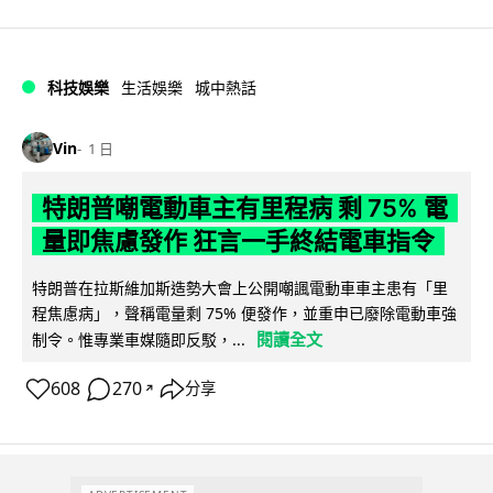
科技娛樂
生活娛樂
城中熱話
Vin
1 日
特朗普嘲電動車主有里程病 剩 75% 電
量即焦慮發作 狂言一手終結電車指令
特朗普在拉斯維加斯造勢大會上公開嘲諷電動車車主患有「里
程焦慮病」，聲稱電量剩 75% 便發作，並重申已廢除電動車強
閱讀全文
制令。惟專業車媒隨即反駁，...
608
270
分享
↗