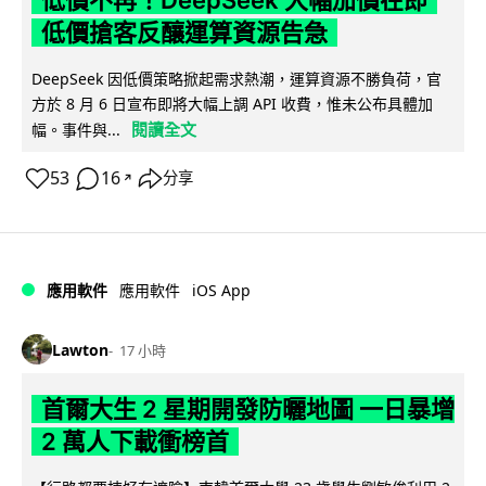
低價不再！DeepSeek 大幅加價在即
低價搶客反釀運算資源告急
DeepSeek 因低價策略掀起需求熱潮，運算資源不勝負荷，官
方於 8 月 6 日宣布即將大幅上調 API 收費，惟未公布具體加
閱讀全文
幅。事件與...
53
16
分享
↗
iOS App
應用軟件
應用軟件
Lawton
17 小時
首爾大生 2 星期開發防曬地圖 一日暴增
2 萬人下載衝榜首