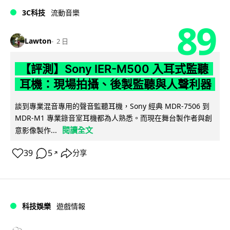
3C科技
流動音樂
89
Lawton
2 日
【評測】Sony IER-M500 入耳式監聽
耳機：現場拍攝、後製監聽與人聲利器
談到專業混音專用的聲音監聽耳機，Sony 經典 MDR-7506 到
MDR-M1 專業錄音室耳機都為人熟悉。而現在舞台製作者與創
閱讀全文
意影像製作...
39
5
分享
↗
科技娛樂
遊戲情報