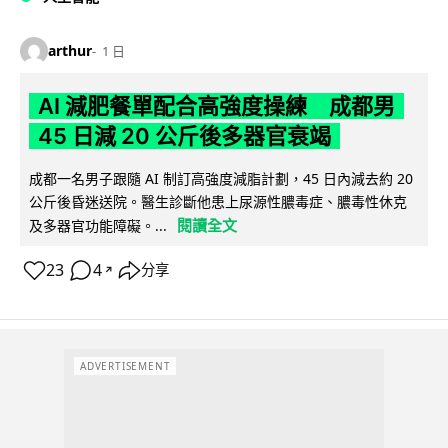
arthur
1 日
AI 減肥餐單配合高強度操練 成都男
45 日減 20 公斤後多器官衰竭
成都一名男子跟隨 AI 制訂高強度減脂計劃，45 日內減去約 20
公斤後昏迷送院。醫生診斷他患上尿源性膿毒症、膿毒性休克
閱讀全文
及多器官功能障礙。...
23
4
分享
↗
ADVERTISEMENT