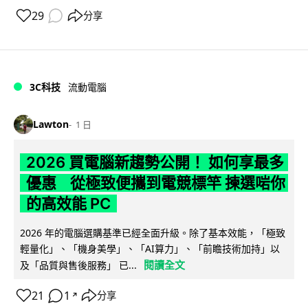
29
分享
3C科技
流動電腦
Lawton
1 日
2026 買電腦新趨勢公開！ 如何享最多
優惠 從極致便攜到電競標竿 揀選啱你
的高效能 PC
2026 年的電腦選購基準已經全面升級。除了基本效能，「極致
輕量化」、「機身美學」、「AI算力」、「前瞻技術加持」以
閱讀全文
及「品質與售後服務」 已...
21
1
分享
↗