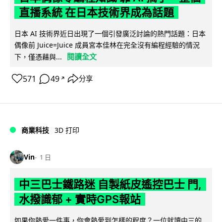
直播系統 在日本技術界成為話題
日本 AI 技術界近日出現了一個引發廣泛討論的熱門話題：日本
偶像前 Juice=Juice 成員宮本佳林在完全沒有編程經驗的情況
閱讀全文
下，僅憑藉與...
571
49
分享
↗
商業科技
3D 打印
Vin
1 日
中三巴士鐵路迷 自製紙皮遙控巴士 門,
水撥識郁 + 實時GPS報站
如果你熱愛一件事，你會熱愛到怎樣的程度？一位就讀中三的