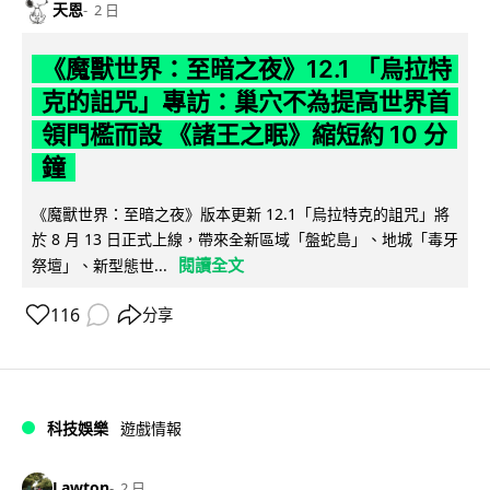
天恩
2 日
《魔獸世界：至暗之夜》12.1 「烏拉特
克的詛咒」專訪：巢穴不為提高世界首
領門檻而設 《諸王之眠》縮短約 10 分
鐘
《魔獸世界：至暗之夜》版本更新 12.1「烏拉特克的詛咒」將
於 8 月 13 日正式上線，帶來全新區域「盤蛇島」、地城「毒牙
閱讀全文
祭壇」、新型態世...
116
分享
科技娛樂
遊戲情報
Lawton
2 日