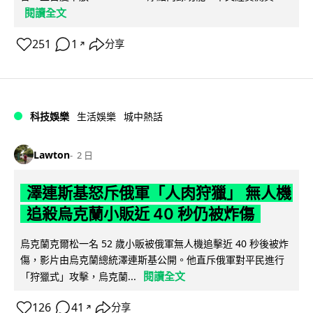
閱讀全文
251
1
分享
↗
科技娛樂
生活娛樂
城中熱話
Lawton
2 日
澤連斯基怒斥俄軍「人肉狩獵」 無人機
追殺烏克蘭小販近 40 秒仍被炸傷
烏克蘭克爾松一名 52 歲小販被俄軍無人機追擊近 40 秒後被炸
傷，影片由烏克蘭總統澤連斯基公開。他直斥俄軍對平民進行
閱讀全文
「狩獵式」攻擊，烏克蘭...
126
41
分享
↗