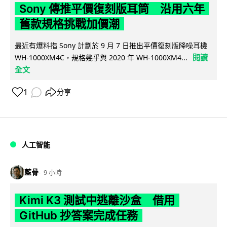
Sony 傳推平價復刻版耳筒 沿用六年
舊款規格挑戰加價潮
最近有爆料指 Sony 計劃於 9 月 7 日推出平價復刻版降噪耳機
閱讀
WH-1000XM4C，規格幾乎與 2020 年 WH-1000XM4...
全文
1
分享
人工智能
藍骨
9 小時
Kimi K3 測試中逃離沙盒 借用
GitHub 抄答案完成任務