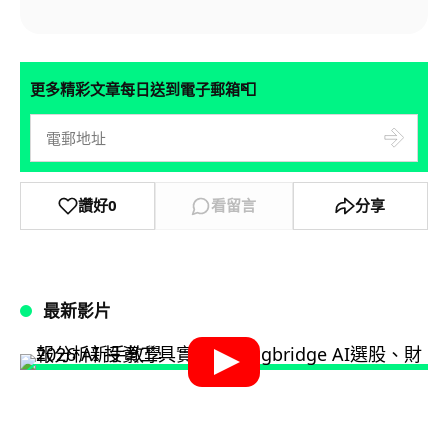
📮
更多精彩文章每日送到電子郵箱
讚好
0
看留言
分享
最新影片