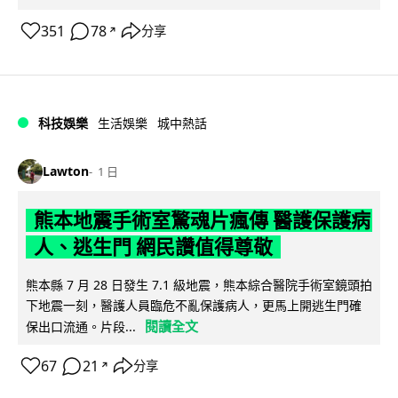
351
78
分享
↗
科技娛樂
生活娛樂
城中熱話
Lawton
1 日
熊本地震手術室驚魂片瘋傳 醫護保護病
人、逃生門 網民讚值得尊敬
熊本縣 7 月 28 日發生 7.1 級地震，熊本綜合醫院手術室鏡頭拍
下地震一刻，醫護人員臨危不亂保護病人，更馬上開逃生門確
閱讀全文
保出口流通。片段...
67
21
分享
↗