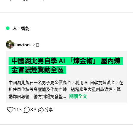
人工智能
Lawton
2 日
中國湖北男自學 AI 「煉金術」 屋內煉
金冒濃煙驚動全區
中國湖北黃石一名男子見金價高企，利用 AI 自學提煉黃金，在
租住單位私設高壓爐及作坊冶煉，過程產生大量刺鼻濃煙，驚
閱讀全文
動鄰居報警。警方到場揭發整...
113
8
分享
↗