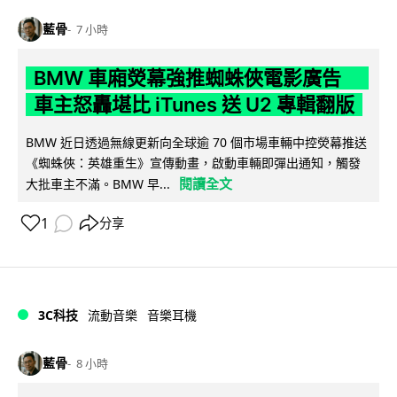
藍骨
7 小時
BMW 車廂熒幕強推蜘蛛俠電影廣告
車主怒轟堪比 iTunes 送 U2 專輯翻版
BMW 近日透過無線更新向全球逾 70 個市場車輛中控熒幕推送
《蜘蛛俠：英雄重生》宣傳動畫，啟動車輛即彈出通知，觸發
閱讀全文
大批車主不滿。BMW 早...
1
分享
3C科技
流動音樂
音樂耳機
藍骨
8 小時