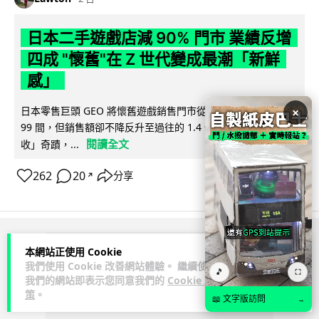
日本二手遊戲店減 90% 門市 業績反增
四成 "懷舊"在 Z 世代變成最潮「新鮮
感」
日本零售巨頭 GEO 將懷舊遊戲銷售門市從 1,000 間大幅減至
×
99 間，但銷售額卻不降反升至過往的 1.4 倍。做到「減店增
閱讀全文
收」奇蹟，...
262
20
分享
↗
ADVERTISEMENT
本網站正使用 Cookie
我們使用 Cookie 改善網站體驗。 繼續使用
🎵
⛶
我們的網站即表示您同意我們的
Cookie 政
策
。
📖 文字版訪問
→