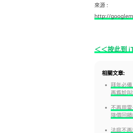
來源 :
http://googlem
.
＜＜按此到 i
相關文章:
拜年必備 
再尷尬叫
不再用電
降價回饋
法庭不再