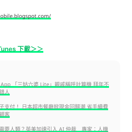
obile.blogspot.com/
Tunes 下載＞＞
App 「三姑六婆 Lite」親戚稱呼計算機 拜年不
錯人
子支付！ 日本超市餐廳掀現金回歸潮 省手續費
顧客
需要人類？英美加速引入 AI 仲裁 專家：人機