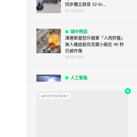
同步獨立錄音 32-bi...
06.08.2026
城中熱話
澤連斯基怒斥俄軍「人肉狩獵」
無人機追殺烏克蘭小販近 40 秒
仍被炸傷
06.08.2026
人工智能
中國湖北男自學 AI 「煉金術」
屋內煉金冒濃煙驚動全區
ADVERTISEMENT
06.08.2026
流動音樂
【評測】Sony IER-M500 入耳式
監聽耳機：現場拍攝、後製監
聽...