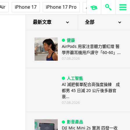
Air
iPhone 17
iPhone 17 Pro
AirPods Pro 3
Ap
最新文章
全部
健康
AirPods 用家注意聽力響紅燈 醫
學界籲耳機用戶謹守「60-60」...
07.08.2026
人工智能
AI 減肥餐單配合高強度操練 成
都男 45 日減 20 公斤後多器官
衰...
07.08.2026
影音產品
DJI Mic Mini 2s 實測 四發一收