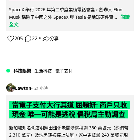
SpaceX 舉行 2026 年第二季度業績電話會議，創辦人 Elon
閱讀
Musk 稱除了中國之外 SpaceX 與 Tesla 是地球硬件實...
全文
205
22
分享
↗
科技娛樂
生活科技
電子支付
Lawton
21 小時
當電子支付大行其道 屈穎妍: 商戶只收
現金 唯一可能是逃稅 倡稅局主動調查
新加坡知名粥店明輝田雞粥老闆涉逃稅逾 380 萬坡元（約港幣
2,310 萬元）及洗黑錢被控上法庭，家中更藏逾 240 萬坡元現