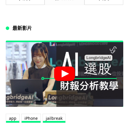
最新影片
app
iPhone
jailbreak