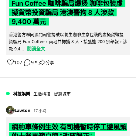
Fun Coffee 咖啡騙局爆煲 咖啡包裝虛
擬貨幣投資騙局 港澳警拘 8 人涉款
9,400 萬元
香港警方聯同澳門司警搗破以養生咖啡生意包裝的虛擬貨幣投
資騙局 Fun Coffee，兩地共拘捕 8 人，接獲逾 200 宗舉報，涉
閱讀全文
款 9,4...
107
9
分享
↗
科技娛樂
生活科技
智慧城市
Lawton
17 小時
網約車條例生效 有司機暫時停工避風頭