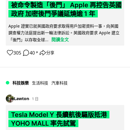
被命令製造「後門」 Apple 再控告英國
政府 加密後門爭議延燒逾 1 年
Apple 證實已就英國政府要求取得用戶加密資料一事，向英國
調查權力法庭提出新一輪法律訴訟。英國政府要求 Apple 建立
閱讀全文
「後門」以存取全球...
305
40
分享
↗
科技娛樂
生活科技
汽車科技
Lawton
1 日
Tesla Model Y 長續航後驅版抵港
YOHO MALL 率先試駕