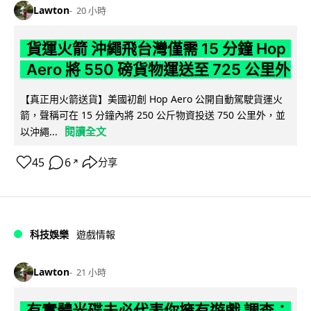
Lawton
20 小時
貨運火箭 沖繩飛台灣僅需 15 分鐘 Hop
Aero 將 550 磅貨物運送至 725 公里外
【真正用火箭送貨】美國初創 Hop Aero 公開自動駕駛貨運火
箭，聲稱可在 15 分鐘內將 250 公斤物資投送 750 公里外，並
閱讀全文
以沖繩...
45
6
分享
↗
科技娛樂
遊戲情報
Lawton
21 小時
有實體光碟未必代表你擁有遊戲 調查：