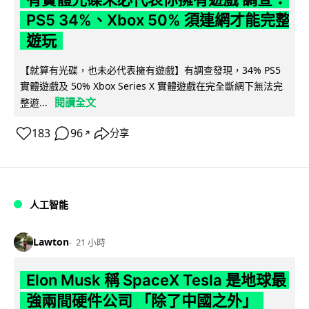
PS5 34%、Xbox 50% 須連網才能完整
遊玩
【就算有光碟，也未必代表擁有遊戲】有調查發現，34% PS5
實體遊戲及 50% Xbox Series X 實體遊戲在完全斷網下無法完
閱讀全文
整遊...
183
96
分享
↗
人工智能
Lawton
21 小時
Elon Musk 稱 SpaceX Tesla 是地球最
強兩間硬件公司 「除了中國之外」