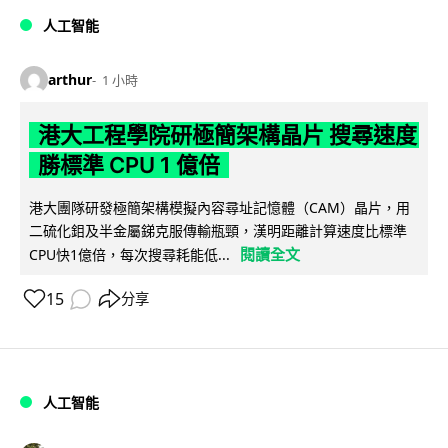
人工智能
arthur
1 小時
港大工程學院研極簡架構晶片 搜尋速度
勝標準 CPU 1 億倍
港大團隊研發極簡架構模擬內容尋址記憶體（CAM）晶片，用
二硫化鉬及半金屬銻克服傳輸瓶頸，漢明距離計算速度比標準
閱讀全文
CPU快1億倍，每次搜尋耗能低...
15
分享
人工智能