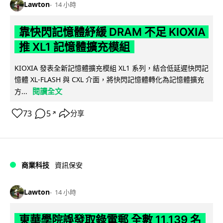
Lawton
14 小時
靠快閃記憶體紓緩 DRAM 不足 KIOXIA
推 XL1 記憶體擴充模組
KIOXIA 發表全新記憶體擴充模組 XL1 系列，結合低延遲快閃記
憶體 XL-FLASH 與 CXL 介面，將快閃記憶體轉化為記憶體擴充
閱讀全文
方...
73
5
分享
↗
商業科技
資訊保安
Lawton
14 小時
東華學院誤發取錄電郵 全數 11,139 名