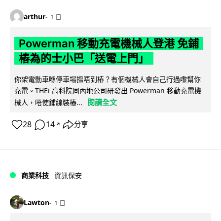
arthur
1 日
Powerman 移動充電機械人登港 免鋪
樁為的士小巴「送電上門」
你架電動車喺停車場搵唔到樁？有個機械人會自己行過嚟幫你
充電。THEi 高科院同內地公司研發出 Powerman 移動充電機
閱讀全文
械人，唔使鋪線裝樁...
28
14
分享
↗
商業科技
資訊保安
Lawton
1 日