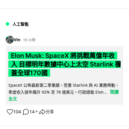
人工智能
Vin
16 小時
Elon Musk: SpaceX 將挑戰萬億年收
入 目標明年數據中心上太空 Starlink 覆
蓋全球170國
SpaceX 公佈最新第二季業績，受惠 Starlink 與 AI 業務帶動，
閱讀
季度收入按年飆升 92% 至 78 億美元。行政總裁 Elon...
全文
104
14
分享
↗