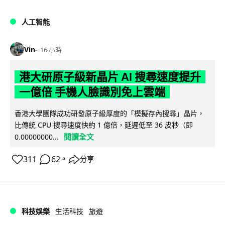
人工智能
Vin
16 小時
港大研原子級新晶片 AI 搜尋速度提升
一億倍 手機人臉識別免上雲端
香港大學團隊成功研發原子級厚度的「模擬存內搜尋」晶片，
比傳統 CPU 搜尋速度快約 1 億倍，延遲低至 36 皮秒（即
閱讀全文
0.00000000...
311
62
分享
↗
科技娛樂
生活科技
旅遊