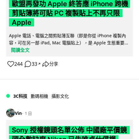
歐盟再發功 Apple 終答應 iPhone 跨機
剪貼簿將可貼 PC 複製貼上不再只限
Apple
Apple 電話、電腦之間剪貼簿互聯（即是你從 iPhone 複製內
容，可在另一部 iPad, Mac 電腦貼上），是 Apple 生態重要...
閱讀全文
244
33
分享
↗
3C科技
數碼相機
攝影文化
Vin
1 日
Sony 授權鏡頭名單公佈 中國廠平價鏡