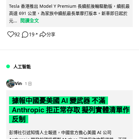
Tesla 香港推出 Model Y Premium 長續航後輪驅動版，續航最
高達 691 公里，為家族中續航最長單摩打版本。新車即日起於
閱讀全文
元...
92
19
分享
↗
人工智能
Vin
1 日
據報中國憂美國 AI 變武器 不滿
Anthropic 拒正常存取 擬列實體清單作
反制
彭博社引述知情人士報道，中國官方擔心美國 AI 公司