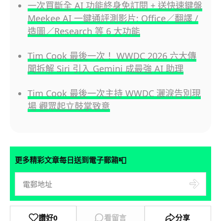
一次買斷全 AI 功能終身免訂閱 + 送快速鍵盤
Meekee AI 一鍵通評測影片: Office／翻譯 /
造圖／Research 等 6 大功能
Tim Cook 最後一次！ WWDC 2026 六大傳
聞拆解 Siri 引入 Gemini 成最強 AI 助理
Tim Cook 最後一次主持 WWDC 灑淚告別現
場 觀眾起立鼓掌致意
📮
更多精彩文章每日送到電子郵箱
讚好
0
看留言
分享