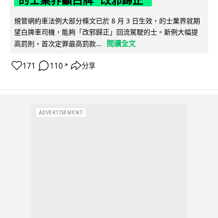
的士業界籲白牌 "改邪歸正"
規管網約車法例大部分條文已於 8 月 3 日生效，的士業界就期
望白牌車司機，能夠「改邪歸正」回流駕駛的士。新例大幅提
閱讀全文
高罰則，首次定罪最高罰款...
171
110
分享
↗
ADVERTISEMENT