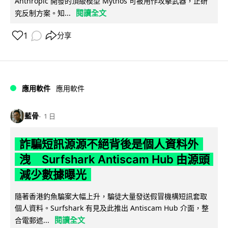
Anthropic 開發的頂級模型 Mythos 可被用作攻擊武器，正研
閱讀全文
究反制方案。知...
1
分享
應用軟件
應用軟件
藍骨
1 日
詐騙短訊源源不絕背後是個人資料外
洩 Surfshark Antiscam Hub 由源頭
減少數據曝光
隨著香港釣魚騙案大幅上升，騙徒大量發送假冒機構短訊套取
個人資料。Surfshark 有見及此推出 Antiscam Hub 介面，整
閱讀全文
合電郵遮...