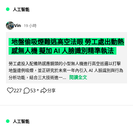
人工智能
Vin
19 小時
地盤偷吸煙難逃高空法眼 勞工處出動熱
感無人機 擬加 AI 人臉識別精準執法
勞工處投入配備熱感應鏡頭的小型無人機進行高空巡邏以打擊
地盤違例吸煙，並正研究於未來一年內引入 AI 人臉識別與行為
閱讀全文
分析功能，結合三大技術進一...
227
53
分享
↗
人工智能