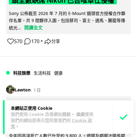
頭全數缺席 Nikon 已告唯卓仕侵權
Sony 公佈截至 2026 年 7 月的 E-Mount 鏡頭官方授權合作夥
伴名單，共 9 間夥伴入圍，包括蔡司、富士、適馬、騰龍等傳
閱讀全文
統光...
570
170
分享
↗
科技娛樂
生活科技
健康
Lawton
1 日
室內空氣 40 度暑熱難耐 德國空調普及
本網站正使用 Cookie
我們使用 Cookie 改善網站體驗。 繼續使用
率僅 3% 大眾繼續忍的最大原因
我們的網站即表示您同意我們的
Cookie 政
策
。
德國今夏持續熱浪，空調普及率僅 3%，課室溫度逼近 40 度，
全年因高溫死亡人數已升至約 9,800 人。德國及鄰國法國長期