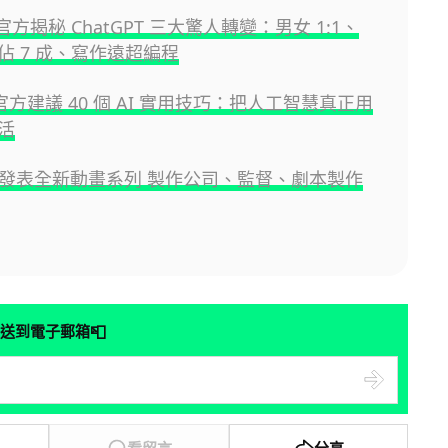
I 官方揭秘 ChatGPT 三大驚人轉變：男女 1:1、
佔 7 成、寫作遠超編程
e 官方建議 40 個 AI 實用技巧：把人工智慧真正用
活
官方發表全新動畫系列 製作公司、監督、劇本製作
📮
送到電子郵箱
看留言
分享