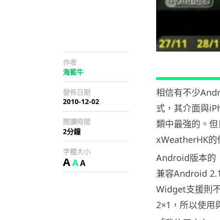
作者
海藍牛
相信有不少Andr
發佈日期
2010-12-02
式，其介面與i
閱讀時間
類中最強的。但日
2分鐘
xWeather
字體大小
Android版本
A
A
A
兼容Android
Widget支援則
2×1，所以使