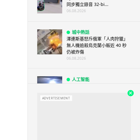
同步獨立錄音 32-bi...
06.08.2026
城中熱話
澤連斯基怒斥俄軍「人肉狩獵」
無人機追殺烏克蘭小販近 40 秒
仍被炸傷
06.08.2026
人工智能
中國湖北男自學 AI 「煉金術」
屋內煉金冒濃煙驚動全區
ADVERTISEMENT
06.08.2026
流動音樂
【評測】Sony IER-M500 入耳式
監聽耳機：現場拍攝、後製監
聽...