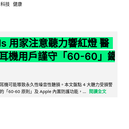
活科技
健康
ods 用家注意聽力響紅燈 醫
耳機用戶謹守「60-60」鐵
耳機可能導致永久性噪音性聽損。本文盤點 4 大聽力受損警
60-60 原則」及 Apple 內置防護功能，...
閱讀全文