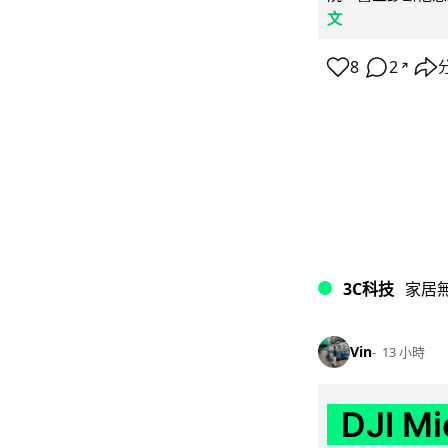
文
8
2
↗
3C科技
家居
Vin
13 小時
DJI M