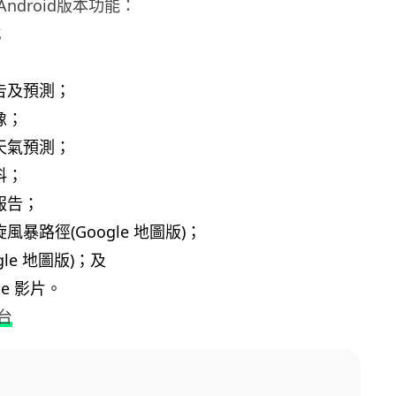
ndroid版本功能：
；
告及預測；
像；
天氣預測；
料；
報告；
風暴路徑(Google 地圖版)；
gle 地圖版)；及
be 影片。
台