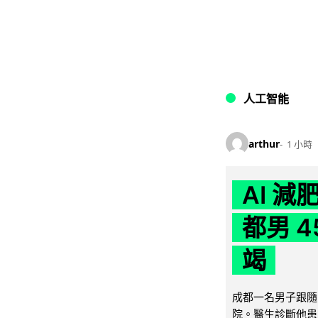
人工智能
arthur
1 小時
AI 
都男 4
竭
成都一名男子跟隨 
院。醫生診斷他患