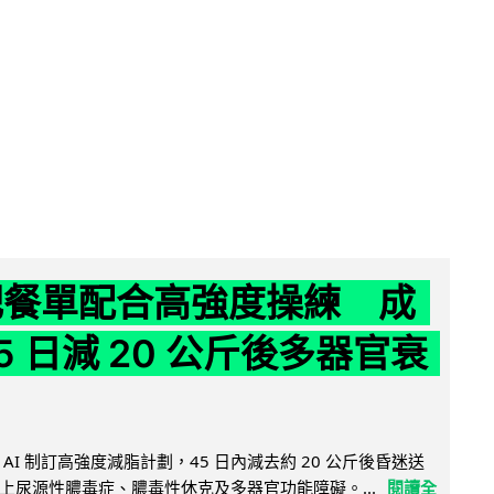
減肥餐單配合高強度操練 成
5 日減 20 公斤後多器官衰
AI 制訂高強度減脂計劃，45 日內減去約 20 公斤後昏迷送
上尿源性膿毒症、膿毒性休克及多器官功能障礙。...
閱讀全