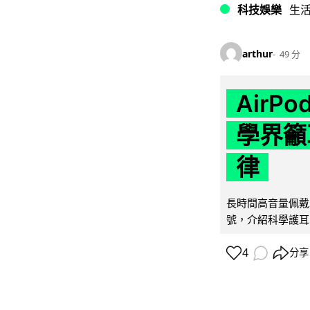
科技娛樂
生
arthur
49 分
AirP
學界籲
律
長時間高音量佩戴
號，介紹科學護耳的「
4
分享