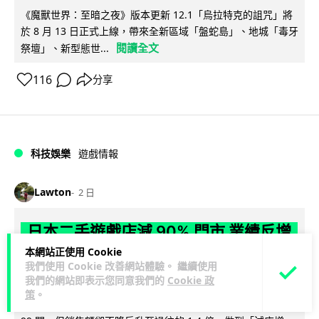
《魔獸世界：至暗之夜》版本更新 12.1「烏拉特克的詛咒」將
於 8 月 13 日正式上線，帶來全新區域「盤蛇島」、地城「毒牙
閱讀全文
祭壇」、新型態世...
116
分享
科技娛樂
遊戲情報
Lawton
2 日
日本二手遊戲店減 90% 門市 業績反增
四成 "懷舊"在 Z 世代變成最潮「新鮮
本網站正使用 Cookie
我們使用 Cookie 改善網站體驗。 繼續使用
感」
我們的網站即表示您同意我們的
Cookie 政
策
。
日本零售巨頭 GEO 將懷舊遊戲銷售門市從 1,000 間大幅減至