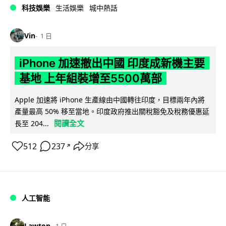
科技娛樂
生活娛樂
城中熱話
Vin
1 日
iPhone 加速撤出中國 印度成新機主要
基地 上年組裝增至5500萬部
Apple 加速將 iPhone 生產線由中國轉往印度，目標兩年內將
產量最高 50% 移至當地。印度政府推出關稅豁免及稅務優惠延
閱讀全文
長至 204...
512
237
分享
↗
人工智能
Lawton
1 日