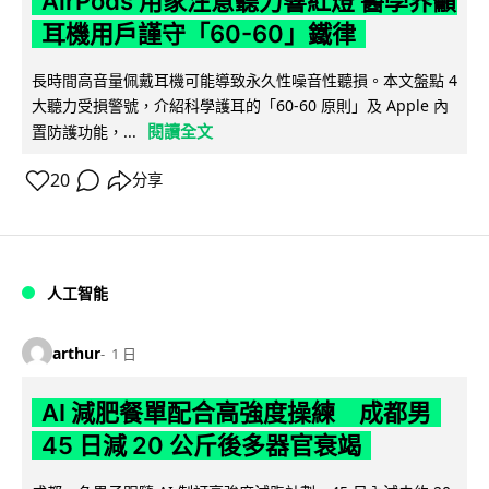
AirPods 用家注意聽力響紅燈 醫學界籲
耳機用戶謹守「60-60」鐵律
長時間高音量佩戴耳機可能導致永久性噪音性聽損。本文盤點 4
大聽力受損警號，介紹科學護耳的「60-60 原則」及 Apple 內
閱讀全文
置防護功能，...
20
分享
人工智能
arthur
1 日
AI 減肥餐單配合高強度操練 成都男
45 日減 20 公斤後多器官衰竭