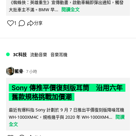
《蜘蛛俠：英雄重生》宣傳動畫，啟動車輛即彈出通知，觸發
閱讀全文
大批車主不滿。BMW 早...
1
分享
3C科技
流動音樂
音樂耳機
藍骨
7 小時
Sony 傳推平價復刻版耳筒 沿用六年
舊款規格挑戰加價潮
最近有爆料指 Sony 計劃於 9 月 7 日推出平價復刻版降噪耳機
閱讀
WH-1000XM4C，規格幾乎與 2020 年 WH-1000XM4...
全文