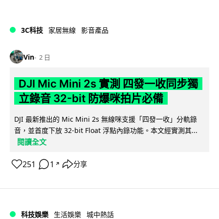
3C科技
家居無線
影音產品
Vin
2 日
DJI Mic Mini 2s 實測 四發一收同步獨
立錄音 32-bit 防爆咪拍片必備
DJI 最新推出的 Mic Mini 2s 無線咪支援「四發一收」分軌錄
音，並首度下放 32-bit Float 浮點內錄功能。本文經實測其...
閱讀全文
251
1
分享
↗
科技娛樂
生活娛樂
城中熱話