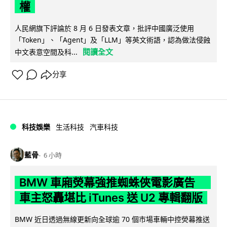
權
人民網旗下評論於 8 月 6 日發表文章，批評中國廣泛使用
「Token」、「Agent」及「LLM」等英文術語，認為做法侵蝕
閱讀全文
中文表意空間及科...
分享
科技娛樂
生活科技
汽車科技
藍骨
6 小時
BMW 車廂熒幕強推蜘蛛俠電影廣告
車主怒轟堪比 iTunes 送 U2 專輯翻版
BMW 近日透過無線更新向全球逾 70 個市場車輛中控熒幕推送