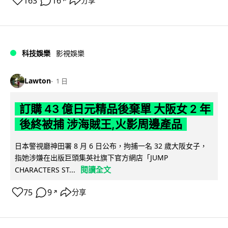
163
16
分享
↗
科技娛樂
影視娛樂
Lawton
1 日
訂購 43 億日元精品後棄單 大阪女 2 年
後終被捕 涉海賊王,火影周邊產品
日本警視廳神田署 8 月 6 日公布，拘捕一名 32 歲大阪女子，
指她涉嫌在出版巨頭集英社旗下官方網店「JUMP
閱讀全文
CHARACTERS ST...
75
9
分享
↗