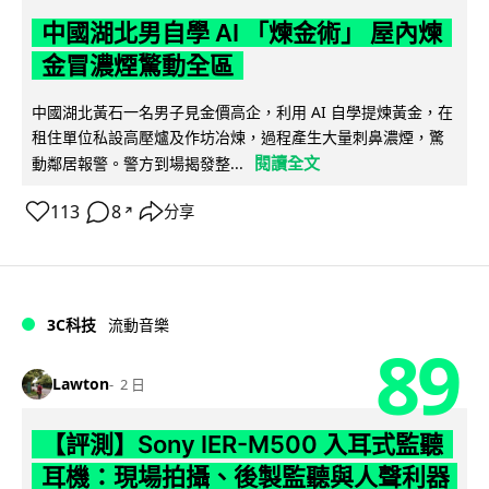
中國湖北男自學 AI 「煉金術」 屋內煉
金冒濃煙驚動全區
中國湖北黃石一名男子見金價高企，利用 AI 自學提煉黃金，在
租住單位私設高壓爐及作坊冶煉，過程產生大量刺鼻濃煙，驚
閱讀全文
動鄰居報警。警方到場揭發整...
113
8
分享
↗
3C科技
流動音樂
89
Lawton
2 日
【評測】Sony IER-M500 入耳式監聽
耳機：現場拍攝、後製監聽與人聲利器