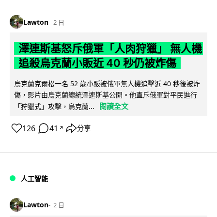
Lawton
2 日
澤連斯基怒斥俄軍「人肉狩獵」 無人機
追殺烏克蘭小販近 40 秒仍被炸傷
烏克蘭克爾松一名 52 歲小販被俄軍無人機追擊近 40 秒後被炸
傷，影片由烏克蘭總統澤連斯基公開。他直斥俄軍對平民進行
閱讀全文
「狩獵式」攻擊，烏克蘭...
126
41
分享
↗
人工智能
Lawton
2 日