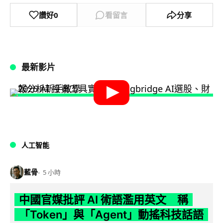
讚好
0
看留言
分享
最新影片
人工智能
藍骨
5 小時
中國官媒批評 AI 術語濫用英文 稱
「Token」與「Agent」動搖科技話語