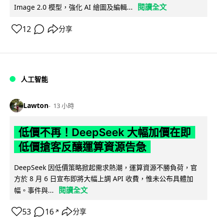
閱讀全文
Image 2.0 模型，強化 AI 繪圖及編輯...
12
分享
人工智能
Lawton
13 小時
低價不再！DeepSeek 大幅加價在即
低價搶客反釀運算資源告急
DeepSeek 因低價策略掀起需求熱潮，運算資源不勝負荷，官
方於 8 月 6 日宣布即將大幅上調 API 收費，惟未公布具體加
閱讀全文
幅。事件與...
53
16
分享
↗