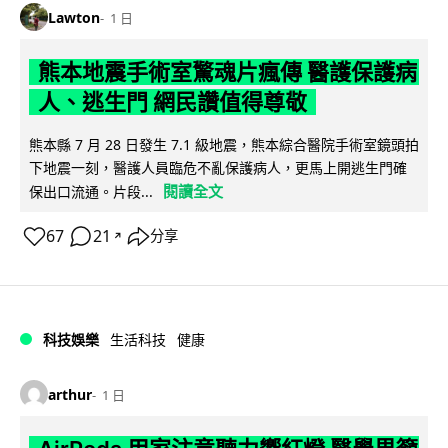
Lawton
1 日
熊本地震手術室驚魂片瘋傳 醫護保護病
人、逃生門 網民讚值得尊敬
熊本縣 7 月 28 日發生 7.1 級地震，熊本綜合醫院手術室鏡頭拍
下地震一刻，醫護人員臨危不亂保護病人，更馬上開逃生門確
閱讀全文
保出口流通。片段...
67
21
分享
↗
科技娛樂
生活科技
健康
arthur
1 日