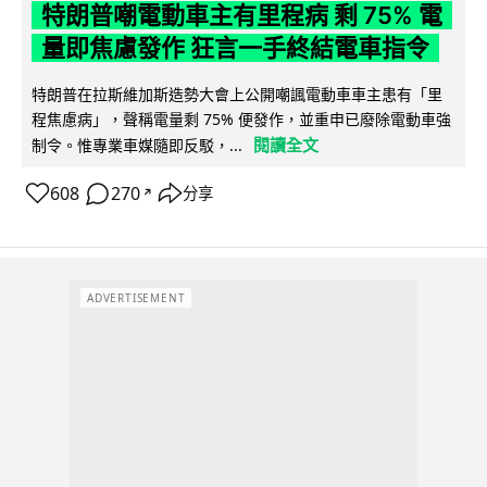
特朗普嘲電動車主有里程病 剩 75% 電
量即焦慮發作 狂言一手終結電車指令
特朗普在拉斯維加斯造勢大會上公開嘲諷電動車車主患有「里
程焦慮病」，聲稱電量剩 75% 便發作，並重申已廢除電動車強
閱讀全文
制令。惟專業車媒隨即反駁，...
608
270
分享
↗
ADVERTISEMENT