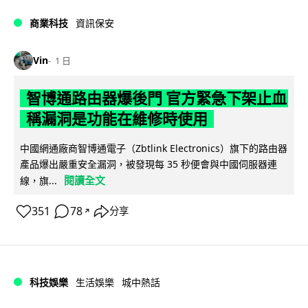
商業科技
資訊保安
Vin
1 日
智博通路由器爆後門 官方緊急下架止血
稱漏洞是功能在維修時使用
中國網通廠商智博通電子（Zbtlink Electronics）旗下的路由器
產品爆出嚴重安全漏洞，被發現每 35 秒便會與中國伺服器連
閱讀全文
線，旗...
351
78
分享
↗
科技娛樂
生活娛樂
城中熱話