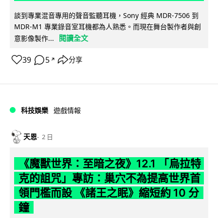
談到專業混音專用的聲音監聽耳機，Sony 經典 MDR-7506 到
MDR-M1 專業錄音室耳機都為人熟悉。而現在舞台製作者與創
閱讀全文
意影像製作...
39
5
分享
↗
科技娛樂
遊戲情報
天恩
2 日
《魔獸世界：至暗之夜》12.1 「烏拉特
克的詛咒」專訪：巢穴不為提高世界首
領門檻而設 《諸王之眠》縮短約 10 分
鐘