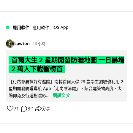
iOS App
應用軟件
應用軟件
Lawton
16 小時
首爾大生 2 星期開發防曬地圖 一日暴增
2 萬人下載衝榜首
【行路都要揀好有遮陰】南韓首爾大學 23 歲學生劉敏俊利用 2
星期開發防曬導航 App「走向陰涼處」，結合建築物高度、太
閱讀全文
陽仰角及行道樹陰影...
71
3
分享
↗