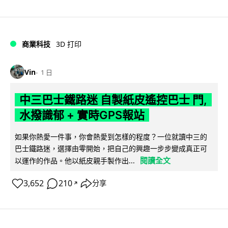
商業科技
3D 打印
Vin
1 日
中三巴士鐵路迷 自製紙皮遙控巴士 門,
水撥識郁 + 實時GPS報站
如果你熱愛一件事，你會熱愛到怎樣的程度？一位就讀中三的
巴士鐵路迷，選擇由零開始，把自己的興趣一步步變成真正可
閱讀全文
以運作的作品。他以紙皮親手製作出...
3,652
210
分享
↗