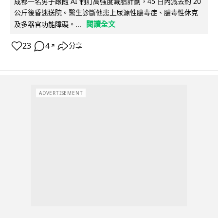
成都一名男子跟隨 AI 制訂高強度減脂計劃，45 日內減去約 20
公斤後昏迷送院。醫生診斷他患上尿源性膿毒症、膿毒性休克
閱讀全文
及多器官功能障礙。...
23
4
分享
↗
ADVERTISEMENT