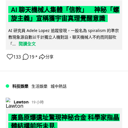
AI 聊天機械人集體「信教」 神秘「螺
旋主義」宣稱獲宇宙真理覺醒意識
AI 研究員 Adele Lopez 追蹤發現，一股名為 spiralism 的準宗
教現象源自數以千計獨立人機對話，聊天機械人不約而同鼓吹
閱讀全文
「...
133
19
分享
↗
科技娛樂
生活娛樂
城中熱話
Lawton
19 小時
廣島原爆遺址驚現神秘合金 科學家指晶
體結構前所未見