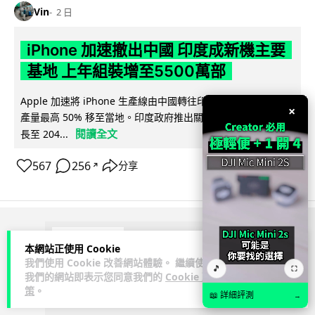
Vin
2 日
iPhone 加速撤出中國 印度成新機主要
基地 上年組裝增至5500萬部
Apple 加速將 iPhone 生產線由中國轉往印度，目標兩年內將
×
產量最高 50% 移至當地。印度政府推出關稅豁免及稅務優惠延
閱讀全文
長至 204...
567
256
分享
↗
ADVERTISEMENT
本網站正使用 Cookie
我們使用 Cookie 改善網站體驗。 繼續使用
🎵
⛶
我們的網站即表示您同意我們的
Cookie 政
策
。
📖 詳細評測
→