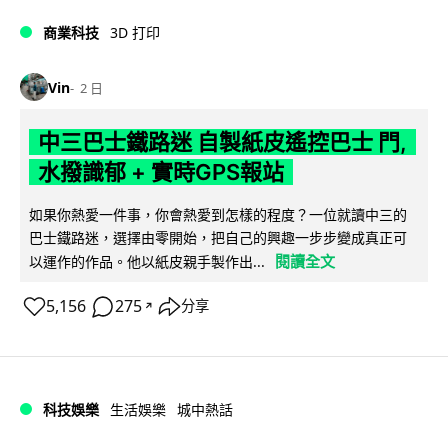
商業科技
3D 打印
Vin
2 日
中三巴士鐵路迷 自製紙皮遙控巴士 門,
水撥識郁 + 實時GPS報站
如果你熱愛一件事，你會熱愛到怎樣的程度？一位就讀中三的
巴士鐵路迷，選擇由零開始，把自己的興趣一步步變成真正可
閱讀全文
以運作的作品。他以紙皮親手製作出...
5,156
275
分享
↗
科技娛樂
生活娛樂
城中熱話