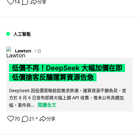
14
分享
人工智能
Lawton
1 日
低價不再！DeepSeek 大幅加價在即
低價搶客反釀運算資源告急
DeepSeek 因低價策略掀起需求熱潮，運算資源不勝負荷，官
方於 8 月 6 日宣布即將大幅上調 API 收費，惟未公布具體加
閱讀全文
幅。事件與...
70
21
分享
↗