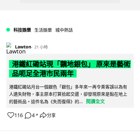
科技娛樂
生活娛樂
城中熱話
Lawton
21 小時
港鐵紅磡站現「黐地銀包」 原來是藝術
品呃足全港市民兩年
港鐵紅磡站月台一個銀色「銀包」多年來一再令乘客誤以為有
人遺失財物，事主原本打算拾起交還，卻發現原來是黏在地上
閱讀全文
的藝術品。這件名為《失而復得》的...
116
4
分享
↗