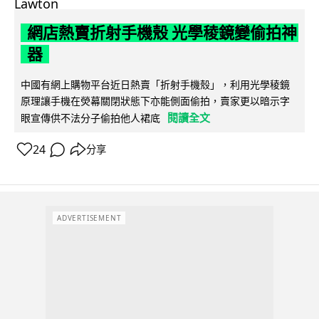
網店熱賣折射手機殼 光學稜鏡變偷拍神
器
中國有網上購物平台近日熱賣「折射手機殼」，利用光學稜鏡
原理讓手機在熒幕關閉狀態下亦能側面偷拍，賣家更以暗示字
閱讀全文
眼宣傳供不法分子偷拍他人裙底
24
分享
ADVERTISEMENT