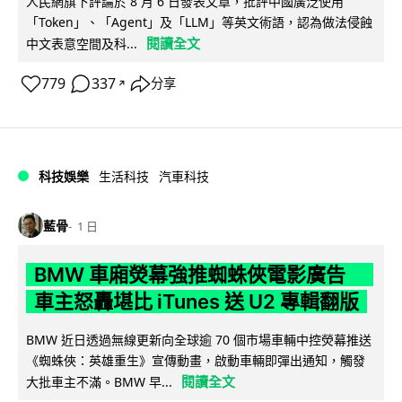
人民網旗下評論於 8 月 6 日發表文章，批評中國廣泛使用
「Token」、「Agent」及「LLM」等英文術語，認為做法侵蝕
閱讀全文
中文表意空間及科...
779
337
分享
↗
科技娛樂
生活科技
汽車科技
藍骨
1 日
BMW 車廂熒幕強推蜘蛛俠電影廣告
車主怒轟堪比 iTunes 送 U2 專輯翻版
BMW 近日透過無線更新向全球逾 70 個市場車輛中控熒幕推送
《蜘蛛俠：英雄重生》宣傳動畫，啟動車輛即彈出通知，觸發
閱讀全文
大批車主不滿。BMW 早...