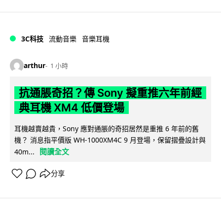
3C科技
流動音樂
音樂耳機
arthur
1 小時
抗通脹奇招？傳 Sony 擬重推六年前經
典耳機 XM4 低價登場
耳機越賣越貴，Sony 應對通脹的奇招居然是重推 6 年前的舊
機？ 消息指平價版 WH-1000XM4C 9 月登場，保留摺疊設計與
閱讀全文
40m...
分享