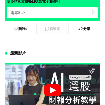
📮
更多精彩文章每日送到電子郵箱
讚好
0
看留言
分享
最新影片