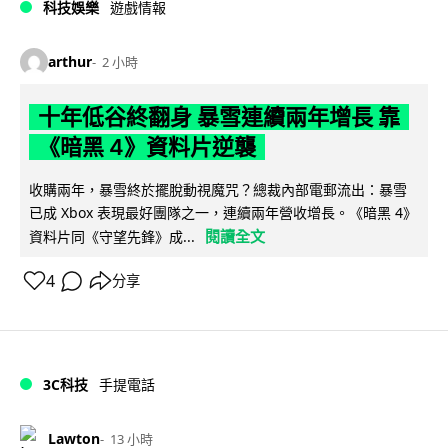
科技娛樂
遊戲情報
arthur
2 小時
十年低谷終翻身 暴雪連續兩年增長 靠
《暗黑 4》資料片逆襲
收購兩年，暴雪終於擺脫動視魔咒？總裁內部電郵流出：暴雪
已成 Xbox 表現最好團隊之一，連續兩年營收增長。《暗黑 4》
閱讀全文
資料片同《守望先鋒》成...
4
分享
3C科技
手提電話
Lawton
13 小時