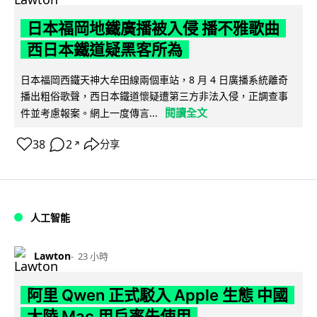
日本福岡地鐵廣播被入侵 播不雅歌曲
西日本鐵道疑黑客所為
日本福岡西鐵天神大牟田線兩個車站，8 月 4 日廣播系統離奇
播出粗俗歌聲，西日本鐵道懷疑遭第三方非法入侵，正調查事
閱讀全文
件並考慮報案。網上一度傳言...
38
2
分享
↗
人工智能
Lawton
23 小時
阿里 Qwen 正式駁入 Apple 生態 中國
大陸 Mac 用戶率先使用