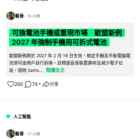
藍骨
16 小時
可換電池手機或重現市場 歐盟新例
2027 年強制手機用可拆式電池
歐盟新例將於 2027 年 2 月 18 日生效，規定手機及平板電腦電
池須可由用戶自行拆換，目標是延長裝置壽命及減少電子垃
閱讀全文
圾。現時 Sams...
260
74
分享
↗
人工智能
藍骨
17 小時