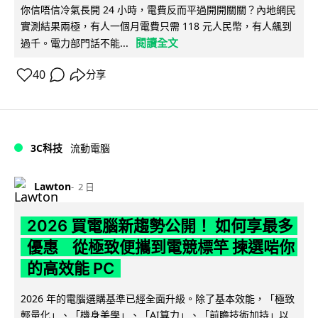
你信唔信冷氣長開 24 小時，電費反而平過開開關關？內地網民
實測結果兩極，有人一個月電費只需 118 元人民幣，有人飆到
閱讀全文
過千。電力部門話不能...
40
分享
3C科技
流動電腦
Lawton
2 日
2026 買電腦新趨勢公開！ 如何享最多
優惠 從極致便攜到電競標竿 揀選啱你
的高效能 PC
2026 年的電腦選購基準已經全面升級。除了基本效能，「極致
輕量化」、「機身美學」、「AI算力」、「前瞻技術加持」以