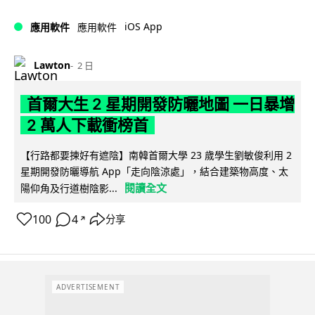
iOS App
應用軟件
應用軟件
Lawton
2 日
首爾大生 2 星期開發防曬地圖 一日暴增
2 萬人下載衝榜首
【行路都要揀好有遮陰】南韓首爾大學 23 歲學生劉敏俊利用 2
星期開發防曬導航 App「走向陰涼處」，結合建築物高度、太
閱讀全文
陽仰角及行道樹陰影...
100
4
分享
↗
ADVERTISEMENT