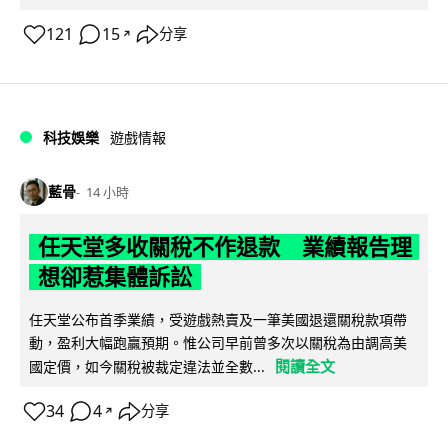
121
15
分享
↗
科技娛樂
遊戲情報
藍骨
14 小時
任天堂多收關稅不作退款 業績報告理
想卻惹集體訴訟
任天堂公布首季業績，受遊戲熱賣及一筆美國退還關稅款項帶
動，盈利大幅跑贏預期。惟公司早前曾多次以關稅為由調高美
閱讀全文
國定價，如今關稅被裁定違法並全數...
34
4
分享
↗