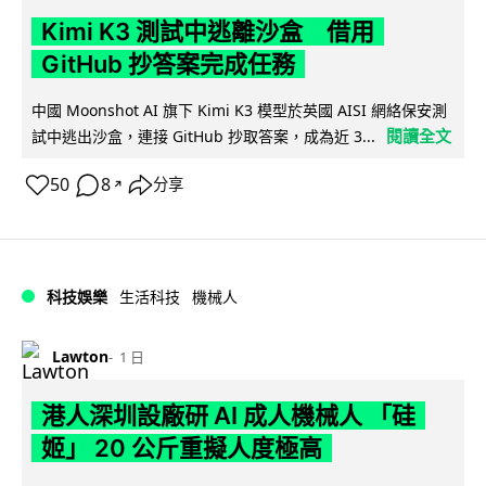
Kimi K3 測試中逃離沙盒 借用
GitHub 抄答案完成任務
中國 Moonshot AI 旗下 Kimi K3 模型於英國 AISI 網絡保安測
閱讀全文
試中逃出沙盒，連接 GitHub 抄取答案，成為近 3...
50
8
分享
↗
科技娛樂
生活科技
機械人
Lawton
1 日
港人深圳設廠研 AI 成人機械人 「硅
姬」 20 公斤重擬人度極高