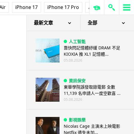
Air
iPhone 17
iPhone 17 Pro
AirPods Pro 3
Ap
最新文章
全部
人工智能
靠快閃記憶體紓緩 DRAM 不足
KIOXIA 推 XL1 記憶體...
05.08.2026
資訊保安
東華學院誤發取錄電郵 全數
11,139 名申請人一度空歡喜 ...
05.08.2026
影視娛樂
Nicolas Cage 主演未上映電影
Netflix 遺失未加...