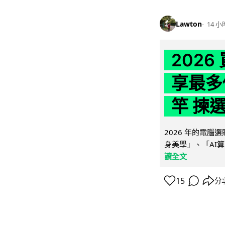
Lawton
14 小
202
享最多
竿 揀
2026 年的電
身美學」、「AI算
讀全文
15
分