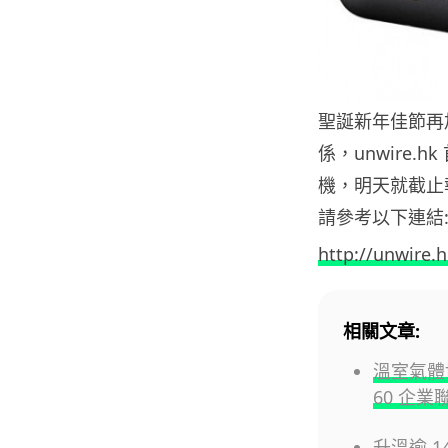
聖誕新年佳節再加上我
係，unwire.hk
機，明天就截止
請參考以下連結
http://unwire.
相關文章:
溫室氣體協
60 企業
升溫逾 