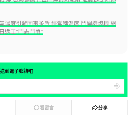
氣溫度引發同事矛盾 經常轉溫度 鬥開機熄機 網
日返工"鬥志鬥勇"
📮
送到電子郵箱
看留言
分享