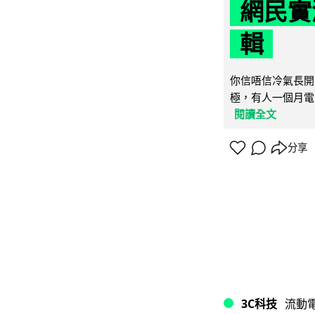
網民實
輯
你信唔信冷氣長開
極，有人一個月電費
閱讀全文
分享
3C科技
流動