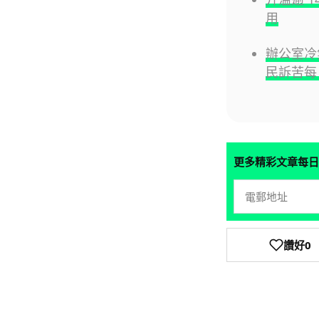
用
辦公室冷
民訴苦每
更多精彩文章每日
讚好
0