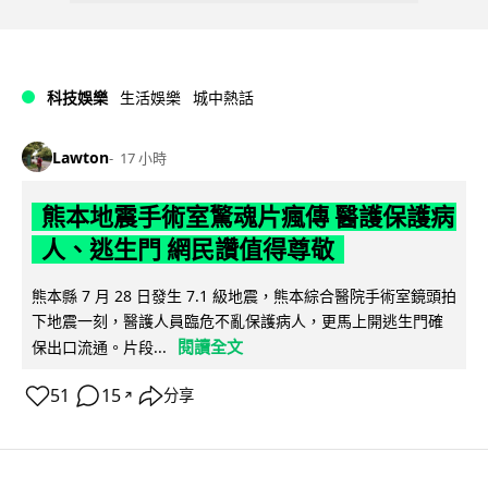
科技娛樂
生活娛樂
城中熱話
Lawton
17 小時
熊本地震手術室驚魂片瘋傳 醫護保護病
人、逃生門 網民讚值得尊敬
熊本縣 7 月 28 日發生 7.1 級地震，熊本綜合醫院手術室鏡頭拍
下地震一刻，醫護人員臨危不亂保護病人，更馬上開逃生門確
閱讀全文
保出口流通。片段...
51
15
分享
↗