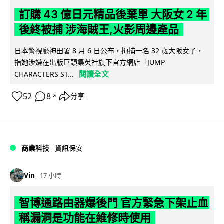
訂購 43 億日元精品後棄單 大阪女 2 年
後終被捕 涉海賊王,火影周邊產品
日本警視廳神田署 8 月 6 日公布，拘捕一名 32 歲大阪女子，
指她涉嫌在出版巨頭集英社旗下官方網店「JUMP
閱讀全文
CHARACTERS ST...
52
8
分享
↗
商業科技
資訊保安
Vin
17 小時
智博通路由器爆後門 官方緊急下架止血
稱漏洞是功能在維修時使用