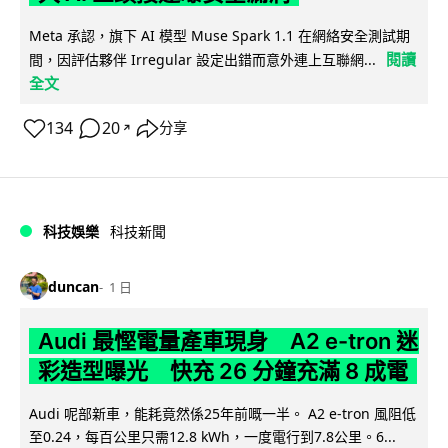
Meta 承認，旗下 AI 模型 Muse Spark 1.1 在網絡安全測試期
閱讀
間，因評估夥伴 Irregular 設定出錯而意外連上互聯網...
全文
134
20
分享
↗
科技娛樂
科技新聞
duncan
1 日
Audi 最慳電量產車現身 A2 e-tron 迷
彩造型曝光 快充 26 分鐘充滿 8 成電
Audi 呢部新車，能耗竟然係25年前嘅一半。 A2 e-tron 風阻低
至0.24，每百公里只需12.8 kWh，一度電行到7.8公里。6...