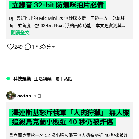
立錄音 32-bit 防爆咪拍片必備
DJI 最新推出的 Mic Mini 2s 無線咪支援「四發一收」分軌錄
音，並首度下放 32-bit Float 浮點內錄功能。本文經實測其...
閱讀全文
249
1
分享
↗
科技娛樂
生活娛樂
城中熱話
Lawton
1 日
澤連斯基怒斥俄軍「人肉狩獵」 無人機
追殺烏克蘭小販近 40 秒仍被炸傷
烏克蘭克爾松一名 52 歲小販被俄軍無人機追擊近 40 秒後被炸