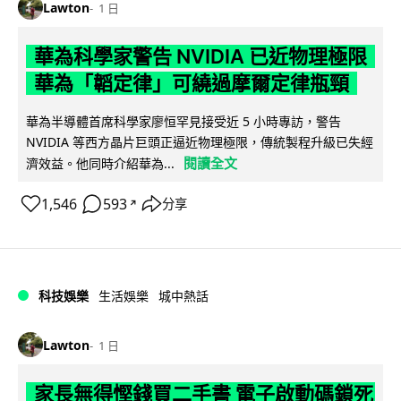
Lawton
1 日
華為科學家警告 NVIDIA 已近物理極限
華為「韜定律」可繞過摩爾定律瓶頸
華為半導體首席科學家廖恒罕見接受近 5 小時專訪，警告
NVIDIA 等西方晶片巨頭正逼近物理極限，傳統製程升級已失經
閱讀全文
濟效益。他同時介紹華為...
1,546
593
分享
↗
科技娛樂
生活娛樂
城中熱話
Lawton
1 日
家長無得慳錢買二手書 電子啟動碼鎖死