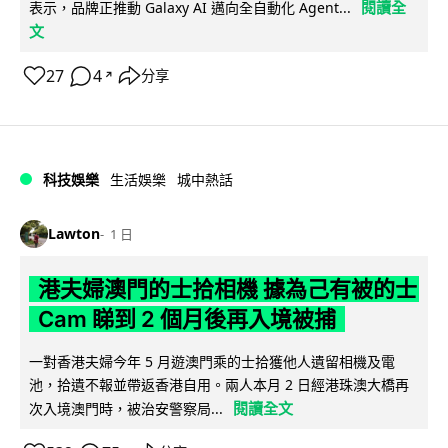
閱讀全
表示，品牌正推動 Galaxy AI 邁向全自動化 Agent...
文
27
4
分享
↗
科技娛樂
生活娛樂
城中熱話
Lawton
1 日
港夫婦澳門的士拾相機 據為己有被的士
Cam 睇到 2 個月後再入境被捕
一對香港夫婦今年 5 月遊澳門乘的士拾獲他人遺留相機及電
池，拾遺不報並帶返香港自用。兩人本月 2 日經港珠澳大橋再
閱讀全文
次入境澳門時，被治安警察局...