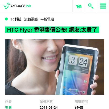
WWDC 2026
GenAI 與雲端科技專區
ERP 與商業 AI
HTC Flyer 香港售價公布! 網友:太貴了
3C科技
流動電腦
平板電腦
HTC Flyer 香港售價公布! 網友:太貴了
作者
發佈日期
閱讀時間
2011-05-24
天恩
1分鐘