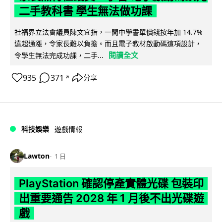
二手教科書 學生無法做功課
社福界立法會議員陳文宜指，一間中學書單價錢按年加 14.7%
遠超通漲，令家長難以負擔。而且電子教材啟動碼這項設計，
閱讀全文
令學生無法完成功課，二手...
935
371
分享
↗
科技娛樂
遊戲情報
Lawton
1 日
PlayStation 確認停產實體光碟 包裝印
出重要通告 2028 年 1 月後不出光碟遊
戲