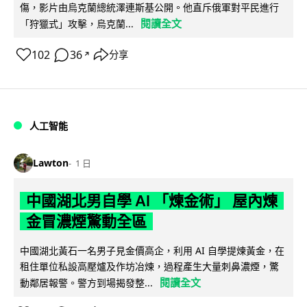
傷，影片由烏克蘭總統澤連斯基公開。他直斥俄軍對平民進行
閱讀全文
「狩獵式」攻擊，烏克蘭...
102
36
分享
↗
人工智能
Lawton
1 日
中國湖北男自學 AI 「煉金術」 屋內煉
金冒濃煙驚動全區
中國湖北黃石一名男子見金價高企，利用 AI 自學提煉黃金，在
租住單位私設高壓爐及作坊冶煉，過程產生大量刺鼻濃煙，驚
閱讀全文
動鄰居報警。警方到場揭發整...