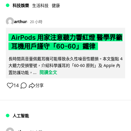
科技娛樂
生活科技
健康
arthur
20 小時
AirPods 用家注意聽力響紅燈 醫學界籲
耳機用戶謹守「60-60」鐵律
長時間高音量佩戴耳機可能導致永久性噪音性聽損。本文盤點 4
大聽力受損警號，介紹科學護耳的「60-60 原則」及 Apple 內
閱讀全文
置防護功能，...
14
分享
人工智能