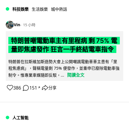
科技娛樂
生活娛樂
城中熱話
Vin
15 小時
特朗普嘲電動車主有里程病 剩 75% 電
量即焦慮發作 狂言一手終結電車指令
特朗普在拉斯維加斯造勢大會上公開嘲諷電動車車主患有「里
程焦慮病」，聲稱電量剩 75% 便發作，並重申已廢除電動車強
閱讀全文
制令。惟專業車媒隨即反駁，...
386
151
分享
↗
人工智能