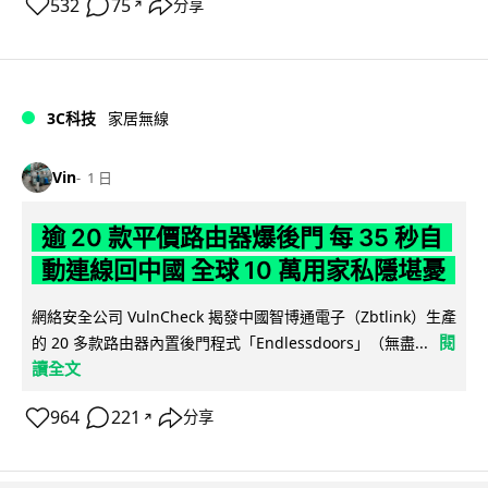
532
75
分享
↗
3C科技
家居無線
Vin
1 日
逾 20 款平價路由器爆後門 每 35 秒自
動連線回中國 全球 10 萬用家私隱堪憂
網絡安全公司 VulnCheck 揭發中國智博通電子（Zbtlink）生產
閱
的 20 多款路由器內置後門程式「Endlessdoors」（無盡...
讀全文
964
221
分享
↗