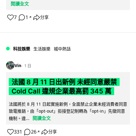
閱讀全文
7
1
分享
↗
科技娛樂
生活娛樂
城中熱話
Vin
1 日
法國 8 月 11 日出新例 未經同意嚴禁
Cold Call 違規企業最高罰 345 萬
法國將於 8 月 11 日起實施新例，全面禁止企業未經消費者同意
致電推銷，由「opt-out」拒接登記制轉為「opt-in」先徵同意
閱讀全文
機制。違...
331
26
分享
↗