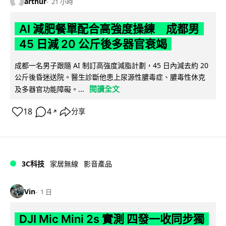
arthur
21 小時
AI 減肥餐單配合高強度操練 成都男
45 日減 20 公斤後多器官衰竭
成都一名男子跟隨 AI 制訂高強度減脂計劃，45 日內減去約 20
公斤後昏迷送院。醫生診斷他患上尿源性膿毒症、膿毒性休克
閱讀全文
及多器官功能障礙。...
18
4
分享
↗
3C科技
家居無線
影音產品
Vin
1 日
DJI Mic Mini 2s 實測 四發一收同步獨