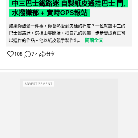
中三巴士鐵路迷 自製紙皮遙控巴士 門,
水撥識郁 + 實時GPS報站
如果你熱愛一件事，你會熱愛到怎樣的程度？一位就讀中三的
巴士鐵路迷，選擇由零開始，把自己的興趣一步步變成真正可
閱讀全文
以運作的作品。他以紙皮親手製作出...
108
7
分享
↗
ADVERTISEMENT