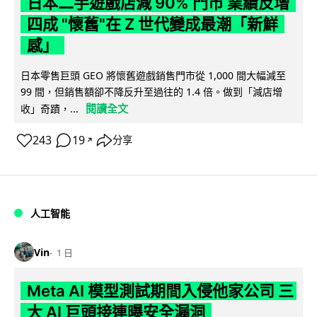
日本二手遊戲店減 90% 門市 業績反增
四成 "懷舊"在 Z 世代變成最潮「新鮮
感」
日本零售巨頭 GEO 將懷舊遊戲銷售門市從 1,000 間大幅減至
99 間，但銷售額卻不降反升至過往的 1.4 倍。做到「減店增
閱讀全文
收」奇蹟，...
243
19
分享
↗
人工智能
Vin
1 日
Meta AI 模型測試期間入侵他家公司 三
大 AI 巨頭接連曝安全漏洞