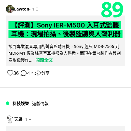
89
Lawton
1 日
【評測】Sony IER-M500 入耳式監聽
耳機：現場拍攝、後製監聽與人聲利器
談到專業混音專用的聲音監聽耳機，Sony 經典 MDR-7506 到
MDR-M1 專業錄音室耳機都為人熟悉。而現在舞台製作者與創
閱讀全文
意影像製作...
36
4
分享
↗
科技娛樂
遊戲情報
天恩
1 日