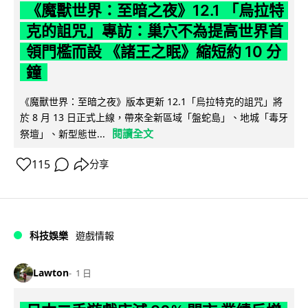
《魔獸世界：至暗之夜》12.1 「烏拉特
克的詛咒」專訪：巢穴不為提高世界首
領門檻而設 《諸王之眠》縮短約 10 分
鐘
《魔獸世界：至暗之夜》版本更新 12.1「烏拉特克的詛咒」將
於 8 月 13 日正式上線，帶來全新區域「盤蛇島」、地城「毒牙
閱讀全文
祭壇」、新型態世...
115
分享
科技娛樂
遊戲情報
Lawton
1 日