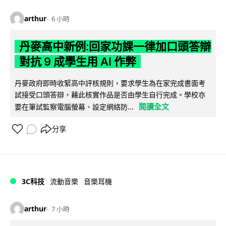
arthur
6 小時
丹麥高中新例:回家功課一律加口頭答辯
對抗 9 成學生用 AI 作弊
丹麥政府即時收緊高中評核規則，要求學生為在家完成書面考
試接受口頭答辯，藉此核實作品是否由學生自行完成。學校亦
閱讀全文
要在筆試監察電腦螢幕、設定網絡防...
分享
3C科技
流動音樂
音樂耳機
arthur
7 小時