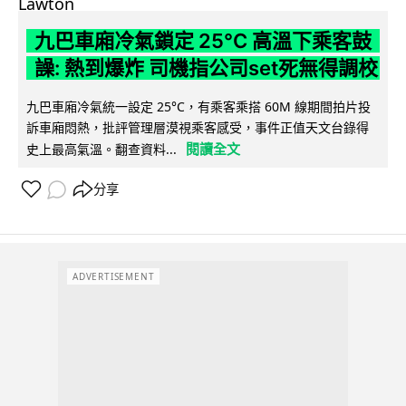
九巴車廂冷氣鎖定 25°C 高溫下乘客鼓
譟: 熱到爆炸 司機指公司set死無得調校
九巴車廂冷氣統一設定 25°C，有乘客乘搭 60M 線期間拍片投
訴車廂悶熱，批評管理層漠視乘客感受，事件正值天文台錄得
閱讀全文
史上最高氣溫。翻查資料...
分享
ADVERTISEMENT