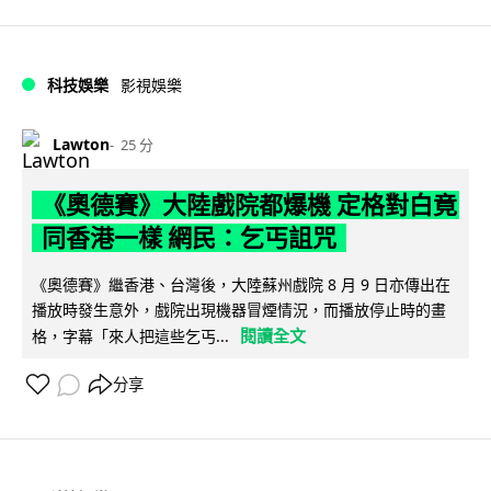
科技娛樂
影視娛樂
Lawton
25 分
《奧德賽》大陸戲院都爆機 定格對白竟
同香港一樣 網民：乞丐詛咒
《奧德賽》繼香港、台灣後，大陸蘇州戲院 8 月 9 日亦傳出在
播放時發生意外，戲院出現機器冒煙情況，而播放停止時的畫
閱讀全文
格，字幕「來人把這些乞丐...
分享