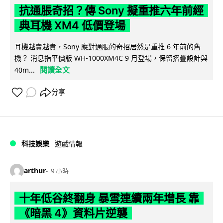
抗通脹奇招？傳 Sony 擬重推六年前經
典耳機 XM4 低價登場
耳機越賣越貴，Sony 應對通脹的奇招居然是重推 6 年前的舊
機？ 消息指平價版 WH-1000XM4C 9 月登場，保留摺疊設計與
閱讀全文
40m...
分享
科技娛樂
遊戲情報
arthur
9 小時
十年低谷終翻身 暴雪連續兩年增長 靠
《暗黑 4》資料片逆襲