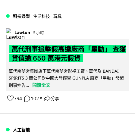
科技娛樂
生活科技
玩具
Lawton
5 小時
萬代刑事追擊假高達廠商「星動」 查獲
貨值逾 650 萬港元假貨
萬代南夢宮集團旗下萬代南夢宮影視工廠、萬代及 BANDAI
SPIRITS 3 間公司對中國大陸假冒 GUNPLA 廠商「星動」發起
閱讀全文
刑事控告...
794
102
分享
↗
人工智能