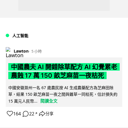
人工智能
Lawton
5 小時
中國農夫 AI 開錯除草配方 AI 幻覺累老
農蝕 17 萬 150 畝芝麻苗一夜枯死
中國安徽滁州一名 67 歲農民按 AI 生成農藥配方為芝麻田除
草，結果 150 畝芝麻苗一夜之間與雜草一同枯死，估計損失約
閱讀全文
15 萬元人民幣...
164
22
分享
↗