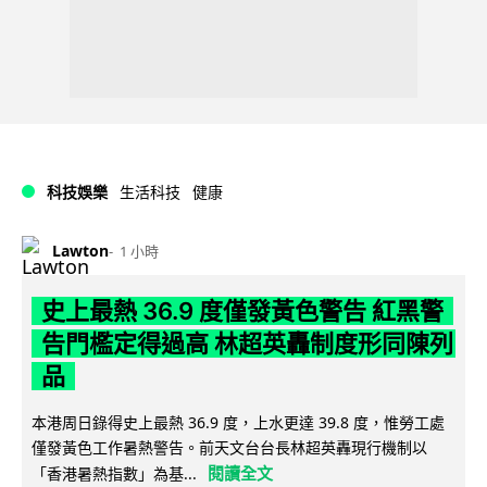
科技娛樂
生活科技
健康
Lawton
1 小時
史上最熱 36.9 度僅發黃色警告 紅黑警
告門檻定得過高 林超英轟制度形同陳列
品
本港周日錄得史上最熱 36.9 度，上水更達 39.8 度，惟勞工處
僅發黃色工作暑熱警告。前天文台台長林超英轟現行機制以
閱讀全文
「香港暑熱指數」為基...