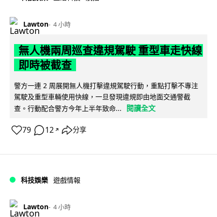
Lawton
4 小時
無人機兩周巡查違規駕駛 重型車走快線
即時被截查
警方一連 2 周展開無人機打擊違規駕駛行動，重點打擊不專注
駕駛及重型車輛使用快線，一旦發現違規即由地面交通警截
閱讀全文
查。行動配合警方今年上半年致命...
79
12
分享
↗
科技娛樂
遊戲情報
Lawton
4 小時