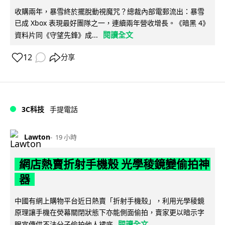
收購兩年，暴雪終於擺脫動視魔咒？總裁內部電郵流出：暴雪
已成 Xbox 表現最好團隊之一，連續兩年營收增長。《暗黑 4》
閱讀全文
資料片同《守望先鋒》成...
12
分享
3C科技
手提電話
Lawton
19 小時
網店熱賣折射手機殼 光學稜鏡變偷拍神
器
中國有網上購物平台近日熱賣「折射手機殼」，利用光學稜鏡
原理讓手機在熒幕關閉狀態下亦能側面偷拍，賣家更以暗示字
閱讀全文
眼宣傳供不法分子偷拍他人裙底