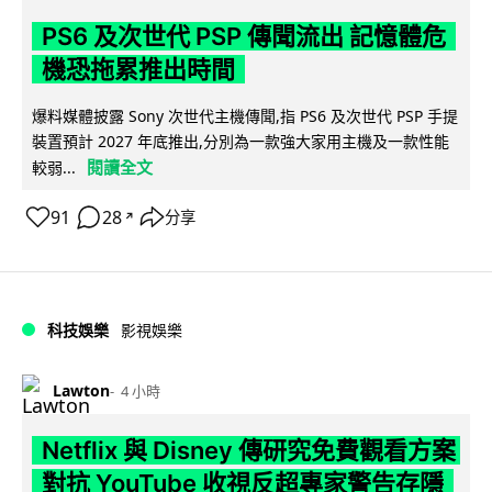
PS6 及次世代 PSP 傳聞流出 記憶體危
機恐拖累推出時間
爆料媒體披露 Sony 次世代主機傳聞,指 PS6 及次世代 PSP 手提
裝置預計 2027 年底推出,分別為一款強大家用主機及一款性能
閱讀全文
較弱...
91
28
分享
↗
科技娛樂
影視娛樂
Lawton
4 小時
Netflix 與 Disney 傳研究免費觀看方案
對抗 YouTube 收視反超專家警告存隱