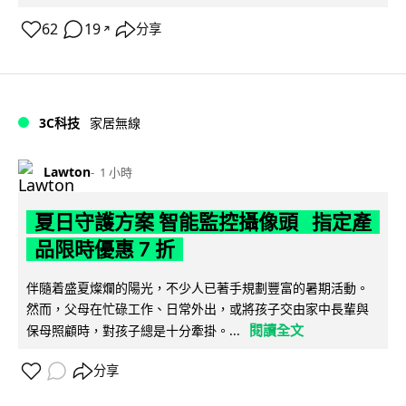
62
19
分享
↗
3C科技
家居無線
Lawton
1 小時
夏日守護方案 智能監控攝像頭 指定產
品限時優惠 7 折
伴隨着盛夏燦爛的陽光，不少人已著手規劃豐富的暑期活動。
然而，父母在忙碌工作、日常外出，或將孩子交由家中長輩與
閱讀全文
保母照顧時，對孩子總是十分牽掛。...
分享