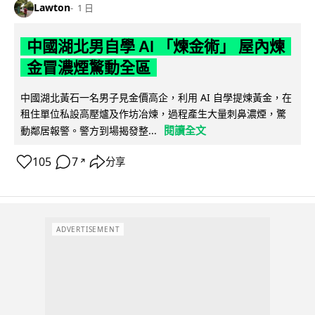
Lawton
1 日
中國湖北男自學 AI 「煉金術」 屋內煉
金冒濃煙驚動全區
中國湖北黃石一名男子見金價高企，利用 AI 自學提煉黃金，在
租住單位私設高壓爐及作坊冶煉，過程產生大量刺鼻濃煙，驚
閱讀全文
動鄰居報警。警方到場揭發整...
105
7
分享
↗
ADVERTISEMENT