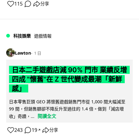
115
分享
科技娛樂
遊戲情報
Lawton
1 日
日本二手遊戲店減 90% 門市 業績反增
四成 "懷舊"在 Z 世代變成最潮「新鮮
感」
日本零售巨頭 GEO 將懷舊遊戲銷售門市從 1,000 間大幅減至
99 間，但銷售額卻不降反升至過往的 1.4 倍。做到「減店增
閱讀全文
收」奇蹟，...
243
19
分享
↗