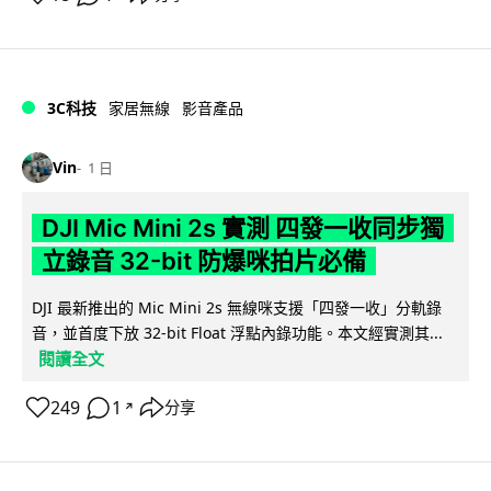
3C科技
家居無線
影音產品
Vin
1 日
DJI Mic Mini 2s 實測 四發一收同步獨
立錄音 32-bit 防爆咪拍片必備
DJI 最新推出的 Mic Mini 2s 無線咪支援「四發一收」分軌錄
音，並首度下放 32-bit Float 浮點內錄功能。本文經實測其...
閱讀全文
249
1
分享
↗