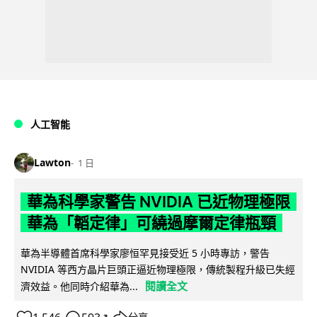
人工智能
Lawton
1 日
華為科學家警告 NVIDIA 已近物理極限
華為「韜定律」可繞過摩爾定律瓶頸
華為半導體首席科學家廖恒罕見接受近 5 小時專訪，警告
NVIDIA 等西方晶片巨頭正逼近物理極限，傳統製程升級已失經
閱讀全文
濟效益。他同時介紹華為...