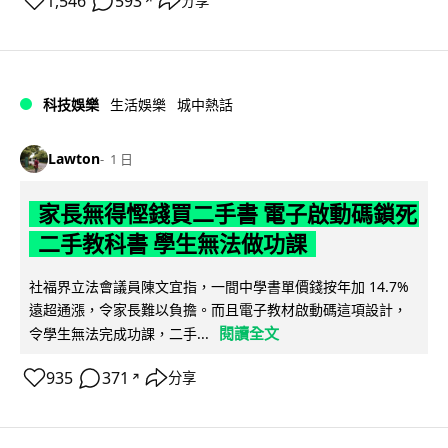
1,546
593
分享
↗
科技娛樂
生活娛樂
城中熱話
Lawton
1 日
家長無得慳錢買二手書 電子啟動碼鎖死
二手教科書 學生無法做功課
社福界立法會議員陳文宜指，一間中學書單價錢按年加 14.7%
遠超通漲，令家長難以負擔。而且電子教材啟動碼這項設計，
閱讀全文
令學生無法完成功課，二手...
935
371
分享
↗