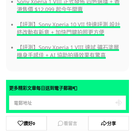
Sony Xperia 1 VIII 正式發佈 四色選擇 + 香
港售價 $12,099 起今午開賣
【評測】Sony Xperia 10 VII 快速評測 設計
終改動有新意 + 加快門鍵拍照更方便
【評測】Sony Xperia 1 VIII 速試 礦石塗層
機身手感佳 + AI 協助拍攝效果有驚喜
📮
更多精彩文章每日送到電子郵箱
讚好
0
看留言
分享