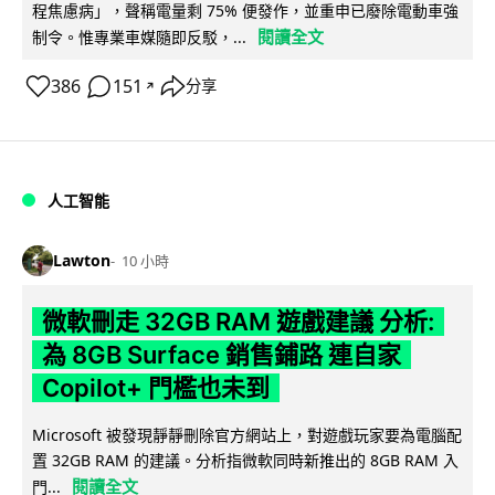
程焦慮病」，聲稱電量剩 75% 便發作，並重申已廢除電動車強
閱讀全文
制令。惟專業車媒隨即反駁，...
386
151
分享
↗
人工智能
Lawton
10 小時
微軟刪走 32GB RAM 遊戲建議 分析:
為 8GB Surface 銷售鋪路 連自家
Copilot+ 門檻也未到
Microsoft 被發現靜靜刪除官方網站上，對遊戲玩家要為電腦配
置 32GB RAM 的建議。分析指微軟同時新推出的 8GB RAM 入
閱讀全文
門...