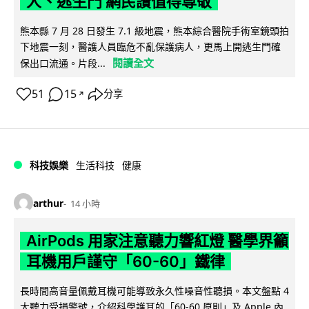
人、逃生門 網民讚值得尊敬
熊本縣 7 月 28 日發生 7.1 級地震，熊本綜合醫院手術室鏡頭拍
下地震一刻，醫護人員臨危不亂保護病人，更馬上開逃生門確
閱讀全文
保出口流通。片段...
51
15
分享
↗
科技娛樂
生活科技
健康
arthur
14 小時
AirPods 用家注意聽力響紅燈 醫學界籲
耳機用戶謹守「60-60」鐵律
長時間高音量佩戴耳機可能導致永久性噪音性聽損。本文盤點 4
大聽力受損警號，介紹科學護耳的「60-60 原則」及 Apple 內