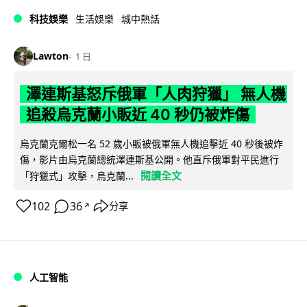
科技娛樂
生活娛樂
城中熱話
Lawton
1 日
澤連斯基怒斥俄軍「人肉狩獵」 無人機
追殺烏克蘭小販近 40 秒仍被炸傷
烏克蘭克爾松一名 52 歲小販被俄軍無人機追擊近 40 秒後被炸
傷，影片由烏克蘭總統澤連斯基公開。他直斥俄軍對平民進行
閱讀全文
「狩獵式」攻擊，烏克蘭...
102
36
分享
↗
人工智能