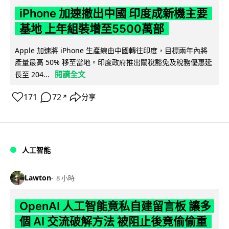
iPhone 加速撤出中國 印度成新機主要
基地 上年組裝增至5500萬部
Apple 加速將 iPhone 生產線由中國轉往印度，目標兩年內將
產量最高 50% 移至當地。印度政府推出關稅豁免及稅務優惠延
閱讀全文
長至 204...
171
72
分享
↗
人工智能
Lawton
8 小時
OpenAI 人工智能竟私自建留言板 讓多
個 AI 交流破解方法 被阻止後竟偷偷重