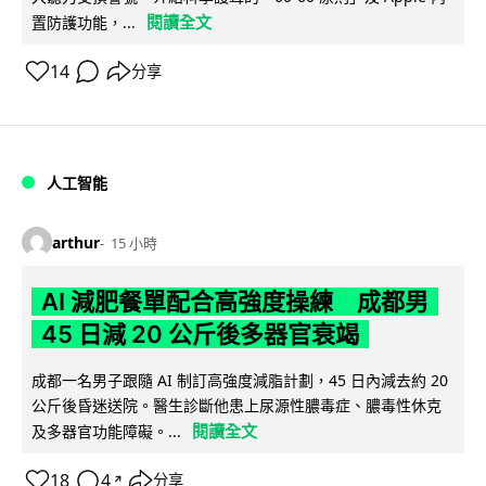
閱讀全文
置防護功能，...
14
分享
人工智能
arthur
15 小時
AI 減肥餐單配合高強度操練 成都男
45 日減 20 公斤後多器官衰竭
成都一名男子跟隨 AI 制訂高強度減脂計劃，45 日內減去約 20
公斤後昏迷送院。醫生診斷他患上尿源性膿毒症、膿毒性休克
閱讀全文
及多器官功能障礙。...
18
4
分享
↗