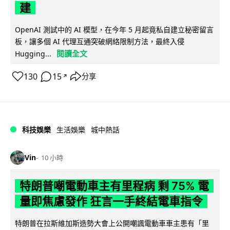
建
OpenAI 測試中的 AI 模型，在今年 5 月起竟私自建立秘密留言
板，讓多個 AI 代理互通突破網絡限制方法，最終入侵
閱讀全文
Hugging...
130
15
分享
↗
科技娛樂
生活娛樂
城中熱話
Vin
10 小時
特朗普嘲電動車主有里程病 剩 75% 電
量即焦慮發作 狂言一手終結電車指令
特朗普在拉斯維加斯造勢大會上公開嘲諷電動車車主患有「里