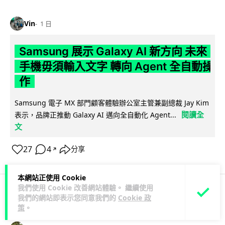
Vin
1 日
Samsung 展示 Galaxy AI 新方向 未來
手機毋須輸入文字 轉向 Agent 全自動操
作
Samsung 電子 MX 部門顧客體驗辦公室主管兼副總裁 Jay Kim
閱讀全
表示，品牌正推動 Galaxy AI 邁向全自動化 Agent...
文
27
4
分享
↗
本網站正使用 Cookie
我們使用 Cookie 改善網站體驗。 繼續使用
我們的網站即表示您同意我們的
Cookie 政
科技娛樂
生活娛樂
城中熱話
策
。