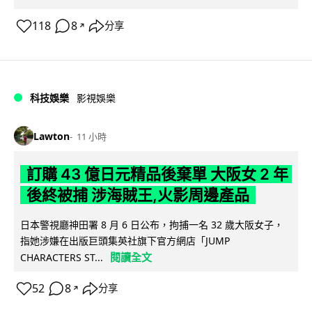
118
8
分享
↗
科技娛樂
影視娛樂
Lawton
11 小時
訂購 43 億日元精品後棄單 大阪女 2 年
後終被捕 涉海賊王,火影周邊產品
日本警視廳神田署 8 月 6 日公布，拘捕一名 32 歲大阪女子，
指她涉嫌在出版巨頭集英社旗下官方網店「JUMP
閱讀全文
CHARACTERS ST...
52
8
分享
↗