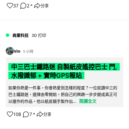
37
2
分享
↗
商業科技
3D 打印
Vin
5 小時
中三巴士鐵路迷 自製紙皮遙控巴士 門,
水撥識郁 + 實時GPS報站
如果你熱愛一件事，你會熱愛到怎樣的程度？一位就讀中三的
巴士鐵路迷，選擇由零開始，把自己的興趣一步步變成真正可
閱讀全文
以運作的作品。他以紙皮親手製作出...
108
7
分享
↗