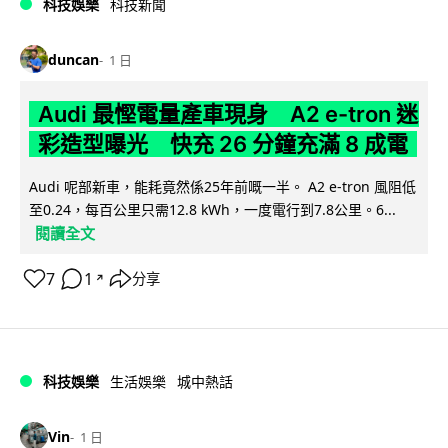
科技娛樂
科技新聞
duncan
1 日
Audi 最慳電量產車現身 A2 e-tron 迷
彩造型曝光 快充 26 分鐘充滿 8 成電
Audi 呢部新車，能耗竟然係25年前嘅一半。 A2 e-tron 風阻低
至0.24，每百公里只需12.8 kWh，一度電行到7.8公里。6...
閱讀全文
7
1
分享
↗
科技娛樂
生活娛樂
城中熱話
Vin
1 日