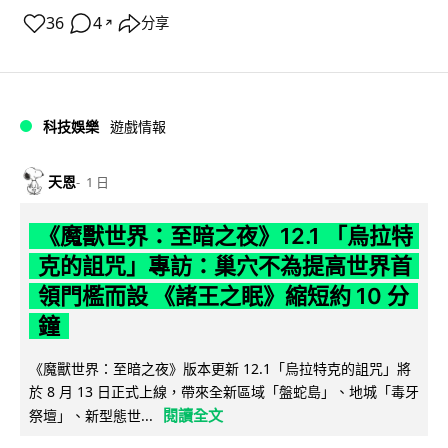
36
4
分享
↗
科技娛樂
遊戲情報
天恩
1 日
《魔獸世界：至暗之夜》12.1 「烏拉特
克的詛咒」專訪：巢穴不為提高世界首
領門檻而設 《諸王之眠》縮短約 10 分
鐘
《魔獸世界：至暗之夜》版本更新 12.1「烏拉特克的詛咒」將
於 8 月 13 日正式上線，帶來全新區域「盤蛇島」、地城「毒牙
閱讀全文
祭壇」、新型態世...