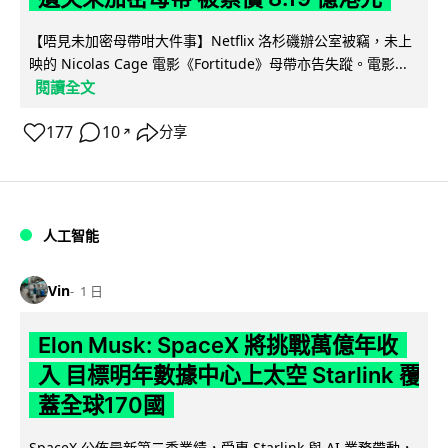
【唔見未加密母帶咁大件事】Netflix 洛杉磯辦公室被竊，未上
映的 Nicolas Cage 電影《Fortitude》母帶亦告失蹤。電影...
閱讀全文
177
10
分享
↗
人工智能
Vin
1 日
Elon Musk: SpaceX 將挑戰萬億年收
入 目標明年數據中心上太空 Starlink 覆
蓋全球170國
SpaceX 公佈最新第二季業績，受惠 Starlink 與 AI 業務帶動，