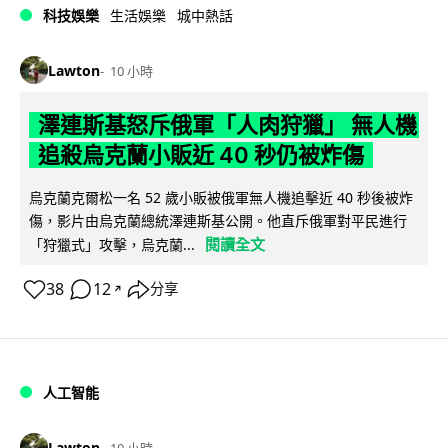
科技娛樂
生活娛樂
城中熱話
Lawton
10 小時
澤連斯基怒斥俄軍「人肉狩獵」 無人機
追殺烏克蘭小販近 40 秒仍被炸傷
烏克蘭克爾松一名 52 歲小販被俄軍無人機追擊近 40 秒後被炸
傷，影片由烏克蘭總統澤連斯基公開。他直斥俄軍對平民進行
閱讀全文
「狩獵式」攻擊，烏克蘭...
38
12
分享
↗
人工智能
Lawton
10 小時