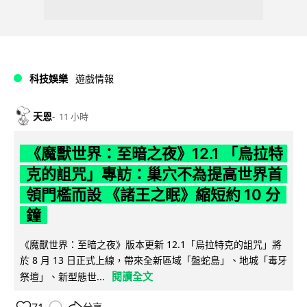
科技娛樂
遊戲情報
天恩
11 小時
《魔獸世界：至暗之夜》12.1 「烏拉特
克的詛咒」專訪：巢穴不為提高世界首
領門檻而設 《諸王之眠》縮短約 10 分
鐘
《魔獸世界：至暗之夜》版本更新 12.1「烏拉特克的詛咒」將
於 8 月 13 日正式上線，帶來全新區域「盤蛇島」、地城「毒牙
閱讀全文
祭壇」、新型態世...