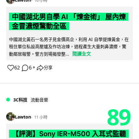
中國湖北男自學 AI 「煉金術」 屋內煉
金冒濃煙驚動全區
中國湖北黃石一名男子見金價高企，利用 AI 自學提煉黃金，在
租住單位私設高壓爐及作坊冶煉，過程產生大量刺鼻濃煙，驚
閱讀全文
動鄰居報警。警方到場揭發整...
62
6
分享
↗
3C科技
流動音樂
89
Lawton
11 小時
【評測】Sony IER-M500 入耳式監聽