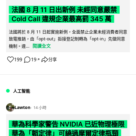
法國 8 月 11 日出新例 未經同意嚴禁
Cold Call 違規企業最高罰 345 萬
法國將於 8 月 11 日起實施新例，全面禁止企業未經消費者同意
致電推銷，由「opt-out」拒接登記制轉為「opt-in」先徵同意
閱讀全文
機制。違...
199
19
分享
↗
人工智能
Lawton
14 小時
華為科學家警告 NVIDIA 已近物理極限
華為「韜定律」可繞過摩爾定律瓶頸