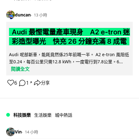
duncan
13 小時
Audi 最慳電量產車現身 A2 e-tron 迷
彩造型曝光 快充 26 分鐘充滿 8 成電
Audi 呢部新車，能耗竟然係25年前嘅一半。 A2 e-tron 風阻低
至0.24，每百公里只需12.8 kWh，一度電行到7.8公里。6...
閱讀全文
6
1
分享
↗
科技娛樂
生活娛樂
城中熱話
Vin
14 小時