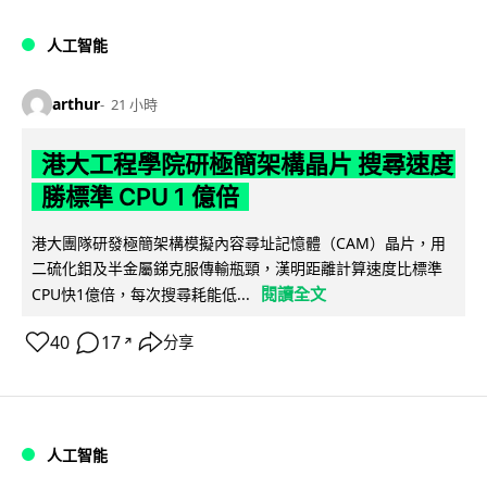
人工智能
arthur
21 小時
港大工程學院研極簡架構晶片 搜尋速度
勝標準 CPU 1 億倍
港大團隊研發極簡架構模擬內容尋址記憶體（CAM）晶片，用
二硫化鉬及半金屬銻克服傳輸瓶頸，漢明距離計算速度比標準
閱讀全文
CPU快1億倍，每次搜尋耗能低...
40
17
分享
↗
人工智能