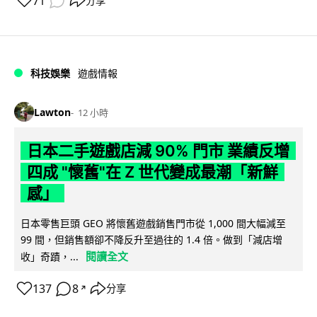
71
分享
科技娛樂
遊戲情報
Lawton
12 小時
日本二手遊戲店減 90% 門市 業績反增
四成 "懷舊"在 Z 世代變成最潮「新鮮
感」
日本零售巨頭 GEO 將懷舊遊戲銷售門市從 1,000 間大幅減至
99 間，但銷售額卻不降反升至過往的 1.4 倍。做到「減店增
閱讀全文
收」奇蹟，...
137
8
分享
↗