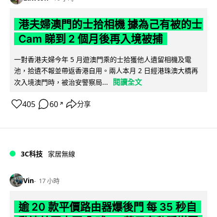
港夫婦澳門的士拾相機 據為己有被的士
Cam 睇到 2 個月後再入境被捕
一對香港夫婦今年 5 月遊澳門乘的士拾獲他人遺留相機及電
池，拾遺不報並帶返香港自用。兩人本月 2 日經港珠澳大橋再
閱讀全文
次入境澳門時，被治安警察局...
405
60
分享
↗
3C科技
家居無線
Vin
17 小時
逾 20 款平價路由器爆後門 每 35 秒自