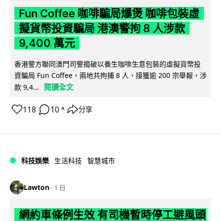
Fun Coffee 咖啡騙局爆煲 咖啡包裝虛
擬貨幣投資騙局 港澳警拘 8 人涉款
9,400 萬元
香港警方聯同澳門司警搗破以養生咖啡生意包裝的虛擬貨幣投
資騙局 Fun Coffee，兩地共拘捕 8 人，接獲逾 200 宗舉報，涉
閱讀全文
款 9,4...
118
10
分享
↗
科技娛樂
生活科技
智慧城市
Lawton
1 日
網約車條例生效 有司機暫時停工避風頭