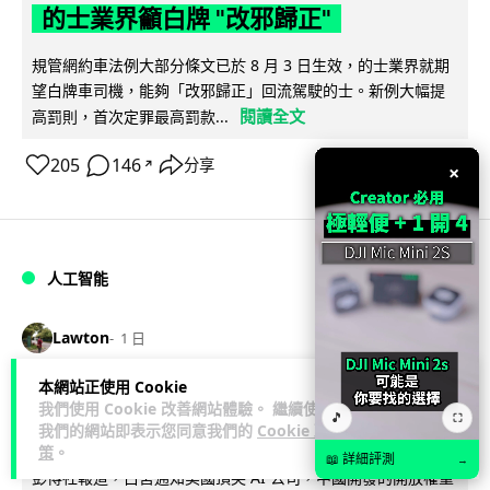
的士業界籲白牌 "改邪歸正"
規管網約車法例大部分條文已於 8 月 3 日生效，的士業界就期
望白牌車司機，能夠「改邪歸正」回流駕駛的士。新例大幅提
閱讀全文
高罰則，首次定罪最高罰款...
205
146
分享
↗
×
人工智能
Lawton
1 日
本網站正使用 Cookie
白宮拒測中國開放 AI 模型 業界質疑安
我們使用 Cookie 改善網站體驗。 繼續使用
🎵
⛶
全框架選擇性執行
我們的網站即表示您同意我們的
Cookie 政
策
。
📖 詳細評測
→
彭博社報道，白宮通知美國頂尖 AI 公司，中國開發的開放權重