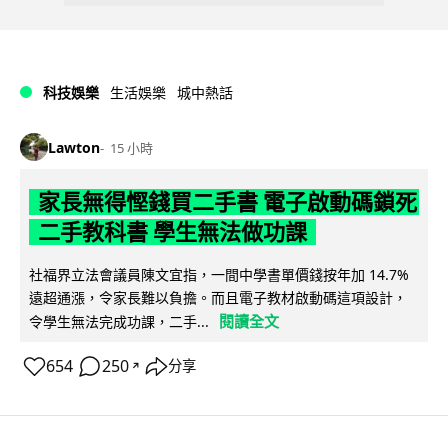
科技娛樂
生活娛樂
城中熱話
Lawton
15 小時
家長無得慳錢買二手書 電子啟動碼鎖死
二手教科書 學生無法做功課
社福界立法會議員陳文宜指，一間中學書單價錢按年加 14.7%
遠超通漲，令家長難以負擔。而且電子教材啟動碼這項設計，
閱讀全文
令學生無法完成功課，二手...
654
250
分享
↗