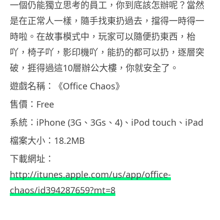
一個仍能獨立思考的員工，你到底該怎辦呢？
當然
是在正常人一樣，隨手找東扔過去，擋得一時得一
時啦。在故事模式中，玩家可以隨便扔東西，枱
吖，椅子吖，影印機吖，能扔的都可以扔，逐層突
破，捱得過這10層辦公大樓，你就安全了。
遊戲名稱：《Office Chaos》
售價：Free
系統：iPhone (3G、3Gs、4)、iPod touch、iPad
檔案大小：18.2MB
下載網址：
http://itunes.apple.com/us/app/office-
chaos/id394287659?mt=8