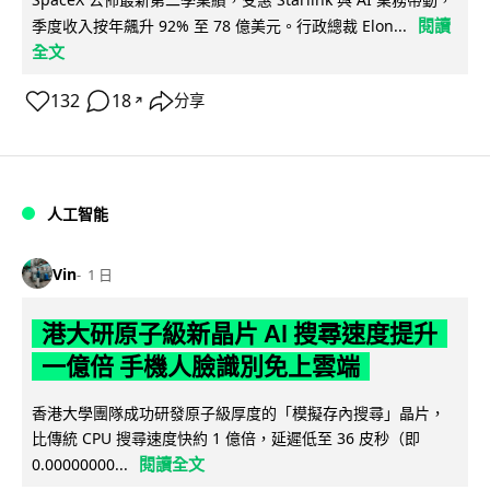
閱讀
季度收入按年飆升 92% 至 78 億美元。行政總裁 Elon...
全文
132
18
分享
↗
人工智能
Vin
1 日
港大研原子級新晶片 AI 搜尋速度提升
一億倍 手機人臉識別免上雲端
香港大學團隊成功研發原子級厚度的「模擬存內搜尋」晶片，
比傳統 CPU 搜尋速度快約 1 億倍，延遲低至 36 皮秒（即
閱讀全文
0.00000000...