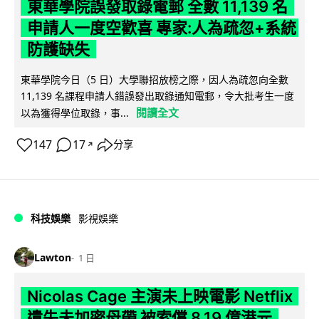
東華學院誤發取錄電郵 全數 11,139 名
申請人一度空歡喜 專家:人為疏忽+系統
防護缺失
東華學院今日（5 日）大學聯招放榜之際，因人為疏忽向全數
11,139 名課程申請人錯誤發出取錄通知電郵，令大批考生一度
閱讀全文
以為獲得學位取錄，事...
147
17
分享
↗
科技娛樂
影視娛樂
Lawton
1 日
Nicolas Cage 主演未上映電影 Netflix
遺失未加密母帶 被索償 8.19 億港元