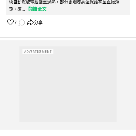
映自動駕駛電腦嚴重過熱，部分更觸發高溫保護甚至直接燒
閱讀全文
毀，須...
7
分享
ADVERTISEMENT