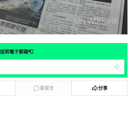
📮
送到電子郵箱
看留言
分享