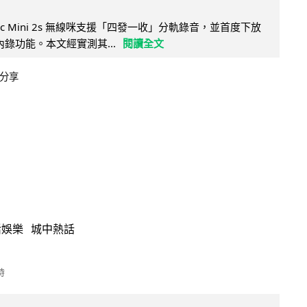
Mic Mini 2s 無線咪支援「四發一收」分軌錄音，並首度下放
 浮點內錄功能。本文經實測其...
閱讀全文
分享
活娛樂
城中熱話
時