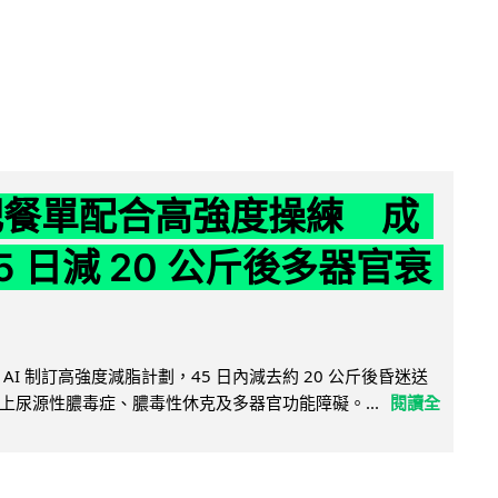
減肥餐單配合高強度操練 成
5 日減 20 公斤後多器官衰
AI 制訂高強度減脂計劃，45 日內減去約 20 公斤後昏迷送
上尿源性膿毒症、膿毒性休克及多器官功能障礙。...
閱讀全