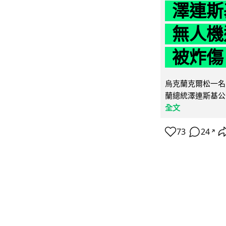
澤連斯
無人機
被炸傷
烏克蘭克爾松一名 
蘭總統澤連斯基公
全文
73
24
↗