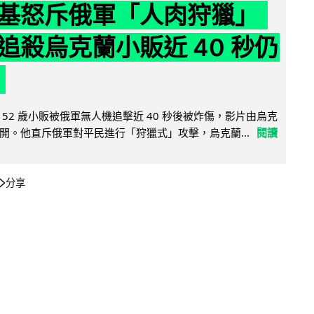
基怒斥俄軍「人肉狩獵」
追殺烏克蘭小販近 40 秒仍
52 歲小販被俄軍無人機追擊近 40 秒後被炸傷，影片由烏克
開。他直斥俄軍對平民進行「狩獵式」攻擊，烏克蘭...
閱讀
分享