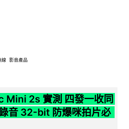
無線
影音產品
ic Mini 2s 實測 四發一收同
音 32-bit 防爆咪拍片必