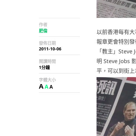
作者
肥倫
以前香港每有大
報章更會特別發行號
發佈日期
2011-10-06
「教主」Stev
明 Steve 
閱讀時間
1分鐘
平，可以到街上
字體大小
A
A
A