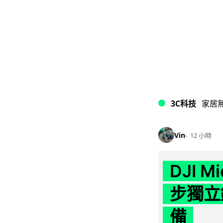
3C科技
家居
Vin
12 小時
DJI M
步獨立錄
備