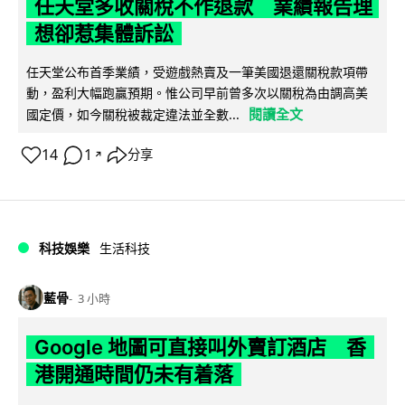
任天堂多收關稅不作退款 業績報告理
想卻惹集體訴訟
任天堂公布首季業績，受遊戲熱賣及一筆美國退還關稅款項帶
動，盈利大幅跑贏預期。惟公司早前曾多次以關稅為由調高美
閱讀全文
國定價，如今關稅被裁定違法並全數...
14
1
分享
↗
科技娛樂
生活科技
藍骨
3 小時
Google 地圖可直接叫外賣訂酒店 香
港開通時間仍未有着落