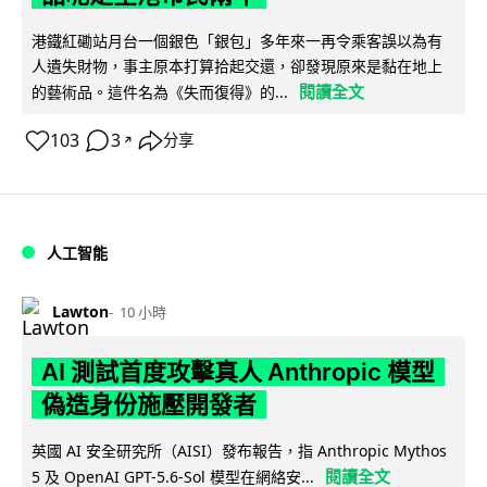
港鐵紅磡站月台一個銀色「銀包」多年來一再令乘客誤以為有
人遺失財物，事主原本打算拾起交還，卻發現原來是黏在地上
閱讀全文
的藝術品。這件名為《失而復得》的...
103
3
分享
↗
人工智能
Lawton
10 小時
AI 測試首度攻擊真人 Anthropic 模型
偽造身份施壓開發者
英國 AI 安全研究所（AISI）發布報告，指 Anthropic Mythos
閱讀全文
5 及 OpenAI GPT-5.6-Sol 模型在網絡安...