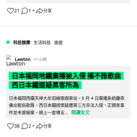
21
1
分享
↗
科技娛樂
生活科技
旅遊
Lawton
11 小時
日本福岡地鐵廣播被入侵 播不雅歌曲
西日本鐵道疑黑客所為
日本福岡西鐵天神大牟田線兩個車站，8 月 4 日廣播系統離奇
播出粗俗歌聲，西日本鐵道懷疑遭第三方非法入侵，正調查事
閱讀全文
件並考慮報案。網上一度傳言...
38
2
分享
↗