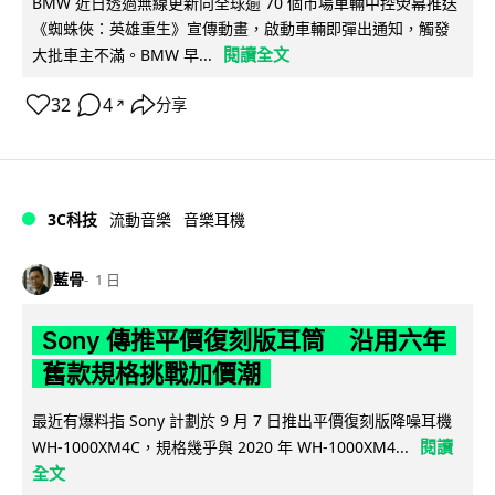
BMW 近日透過無線更新向全球逾 70 個市場車輛中控熒幕推送
《蜘蛛俠：英雄重生》宣傳動畫，啟動車輛即彈出通知，觸發
閱讀全文
大批車主不滿。BMW 早...
32
4
分享
↗
3C科技
流動音樂
音樂耳機
藍骨
1 日
Sony 傳推平價復刻版耳筒 沿用六年
舊款規格挑戰加價潮
最近有爆料指 Sony 計劃於 9 月 7 日推出平價復刻版降噪耳機
閱讀
WH-1000XM4C，規格幾乎與 2020 年 WH-1000XM4...
全文