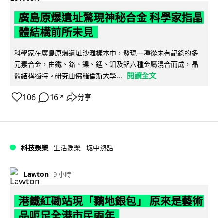
廣島原爆遺址驚現神秘合金 科學家指晶
體結構前所未見
科學家在廣島原爆遺址沙灘樣本中，發現一種從未有記錄的多
元素合金，由鐵、鉻、鎳、錳、鉬及鋁六種金屬混合而成，晶
閱讀全文
體結構獨特。研究由佛羅倫斯大學...
106
16
分享
↗
科技娛樂
生活娛樂
城中熱話
Lawton
9 小時
港鐵紅磡站現「黐地銀包」 原來是藝術
品呃足全港市民兩年