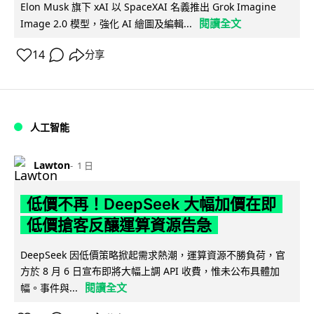
Elon Musk 旗下 xAI 以 SpaceXAI 名義推出 Grok Imagine
閱讀全文
Image 2.0 模型，強化 AI 繪圖及編輯...
14
分享
人工智能
Lawton
1 日
低價不再！DeepSeek 大幅加價在即
低價搶客反釀運算資源告急
DeepSeek 因低價策略掀起需求熱潮，運算資源不勝負荷，官
方於 8 月 6 日宣布即將大幅上調 API 收費，惟未公布具體加
閱讀全文
幅。事件與...