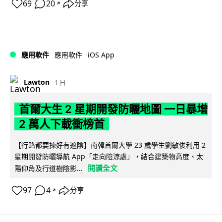
69
20
分享
↗
iOS App
應用軟件
應用軟件
Lawton
1 日
首爾大生 2 星期開發防曬地圖 一日暴增
2 萬人下載衝榜首
【行路都要揀好有遮陰】南韓首爾大學 23 歲學生劉敏俊利用 2
星期開發防曬導航 App「走向陰涼處」，結合建築物高度、太
閱讀全文
陽仰角及行道樹陰影...
97
4
分享
↗