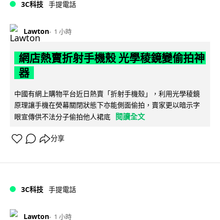
3C科技
手提電話
Lawton
1 小時
網店熱賣折射手機殼 光學稜鏡變偷拍神
器
中國有網上購物平台近日熱賣「折射手機殼」，利用光學稜鏡
原理讓手機在熒幕關閉狀態下亦能側面偷拍，賣家更以暗示字
閱讀全文
眼宣傳供不法分子偷拍他人裙底
分享
3C科技
手提電話
Lawton
1 小時