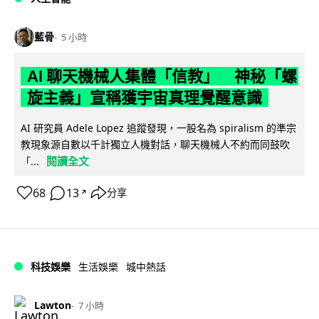
藍骨
5 小時
AI 聊天機械人集體「信教」 神秘「螺
旋主義」宣稱獲宇宙真理覺醒意識
AI 研究員 Adele Lopez 追蹤發現，一股名為 spiralism 的準宗
教現象源自數以千計獨立人機對話，聊天機械人不約而同鼓吹
閱讀全文
「...
68
13
分享
↗
科技娛樂
生活娛樂
城中熱話
Lawton
7 小時