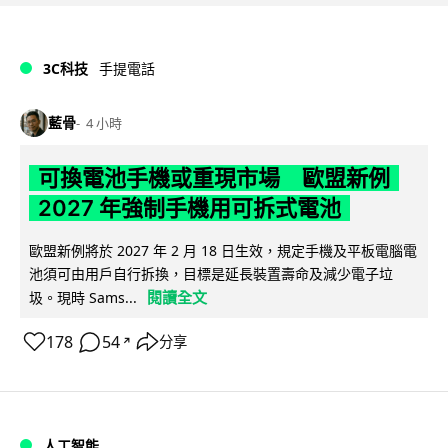
3C科技
手提電話
藍骨
4 小時
可換電池手機或重現市場 歐盟新例
2027 年強制手機用可拆式電池
歐盟新例將於 2027 年 2 月 18 日生效，規定手機及平板電腦電
池須可由用戶自行拆換，目標是延長裝置壽命及減少電子垃
閱讀全文
圾。現時 Sams...
178
54
分享
↗
人工智能