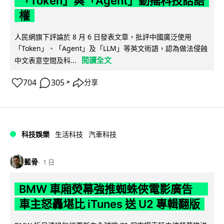
「Token」與「Agent」動搖科技話語
權
人民網旗下評論於 8 月 6 日發表文章，批評中國廣泛使用
「Token」、「Agent」及「LLM」等英文術語，認為做法侵蝕
閱讀全文
中文表意空間及科...
704
305
分享
↗
科技娛樂
生活科技
汽車科技
藍骨
1 日
BMW 車廂熒幕強推蜘蛛俠電影廣告
車主怒轟堪比 iTunes 送 U2 專輯翻版