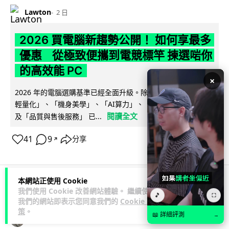
Lawton
2 日
2026 買電腦新趨勢公開！ 如何享最多
優惠 從極致便攜到電競標竿 揀選啱你
的高效能 PC
×
2026 年的電腦選購基準已經全面升級。除了基本效能，「極致
輕量化」、「機身美學」、「AI算力」、「前瞻技術加持」以
閱讀全文
及「品質與售後服務」 已...
41
9
分享
↗
本網站正使用 Cookie
我們使用 Cookie 改善網站體驗。 繼續使用
人工智能
🎵
⛶
我們的網站即表示您同意我們的
Cookie 政
策
。
📖 詳細評測
→
Vin
2 日