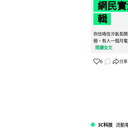
網民實
輯
你信唔信冷氣長開
極，有人一個月電費
閱讀全文
6
分享
3C科技
流動