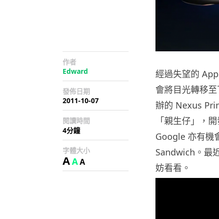
作者
Edward
經過失望的 Ap
會將目光轉移至下星期
發佈日期
2011-10-07
辦的 Nexus 
「親生仔」，開發代號
閱讀時間
4分鐘
Google 亦有機
字體大小
Sandwich。
A
A
A
妨看看。