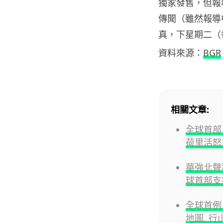
獨家發售，但報
傳聞（雖然報導
真，下星期二（
資料來源：
BGR
相關文章:
全球首部 A
荷里活怒
華強北聲稱
球首部支
全球首例 
地圖, 行