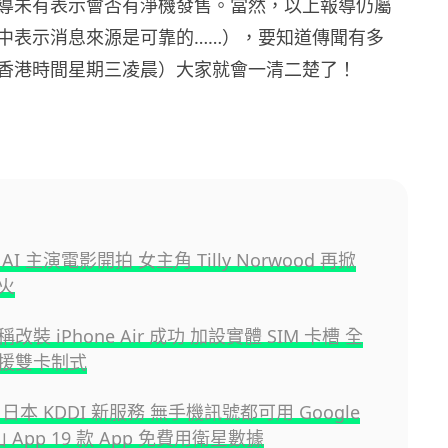
導未有表示會否有淨機發售。當然，以上報導仍屬
中表示消息來源是可靠的……），要知道傳聞有多
香港時間星期三凌晨）大家就會一清二楚了！
I 主演電影開拍 女主角 Tilly Norwood 再掀
火
改裝 iPhone Air 成功 加設實體 SIM 卡槽 全
援雙卡制式
日本 KDDI 新服務 無手機訊號都可用 Google
山 App 19 款 App 免費用衛星數據