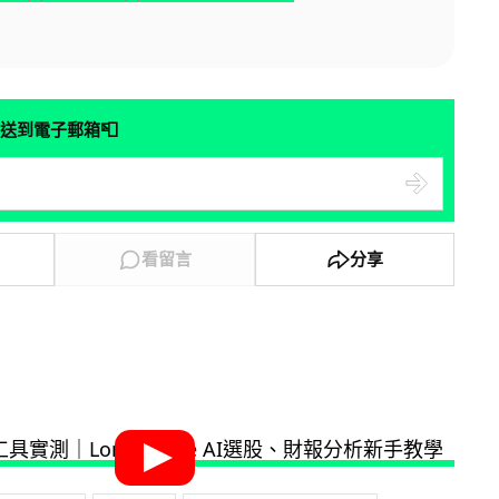
📮
送到電子郵箱
看留言
分享