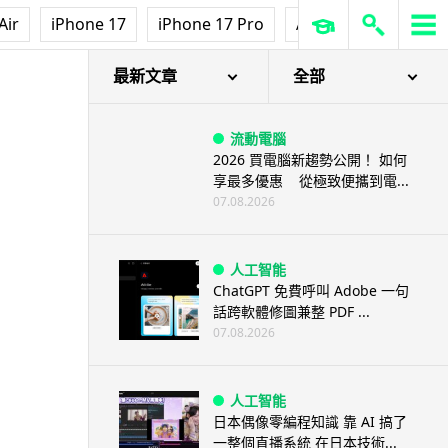
Air
iPhone 17
iPhone 17 Pro
AirPods Pro 3
Ap
最新文章
全部
流動電腦
2026 買電腦新趨勢公開！ 如何
享最多優惠 從極致便攜到電...
07.08.2026
人工智能
ChatGPT 免費呼叫 Adobe 一句
話跨軟體修圖兼整 PDF ...
07.08.2026
人工智能
日本偶像零編程知識 靠 AI 搞了
一整個直播系統 在日本技術...