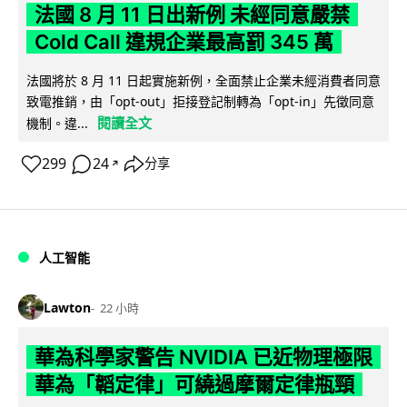
法國 8 月 11 日出新例 未經同意嚴禁
Cold Call 違規企業最高罰 345 萬
法國將於 8 月 11 日起實施新例，全面禁止企業未經消費者同意
致電推銷，由「opt-out」拒接登記制轉為「opt-in」先徵同意
閱讀全文
機制。違...
299
24
分享
↗
人工智能
Lawton
22 小時
華為科學家警告 NVIDIA 已近物理極限
華為「韜定律」可繞過摩爾定律瓶頸