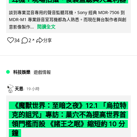
談到專業混音專用的聲音監聽耳機，Sony 經典 MDR-7506 到
MDR-M1 專業錄音室耳機都為人熟悉。而現在舞台製作者與創
閱讀全文
意影像製作...
34
2
分享
↗
科技娛樂
遊戲情報
天恩
19 小時
《魔獸世界：至暗之夜》12.1 「烏拉特
克的詛咒」專訪：巢穴不為提高世界首
領門檻而設 《諸王之眠》縮短約 10 分
鐘