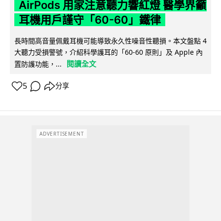
AirPods 用家注意聽力響紅燈 醫學界籲
耳機用戶謹守「60-60」鐵律
長時間高音量佩戴耳機可能導致永久性噪音性聽損。本文盤點 4
大聽力受損警號，介紹科學護耳的「60-60 原則」及 Apple 內
閱讀全文
置防護功能，...
5
分享
ADVERTISEMENT