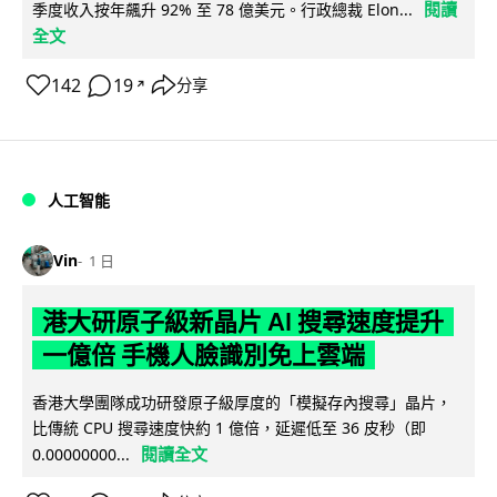
閱讀
季度收入按年飆升 92% 至 78 億美元。行政總裁 Elon...
全文
142
19
分享
↗
人工智能
Vin
1 日
港大研原子級新晶片 AI 搜尋速度提升
一億倍 手機人臉識別免上雲端
香港大學團隊成功研發原子級厚度的「模擬存內搜尋」晶片，
比傳統 CPU 搜尋速度快約 1 億倍，延遲低至 36 皮秒（即
閱讀全文
0.00000000...