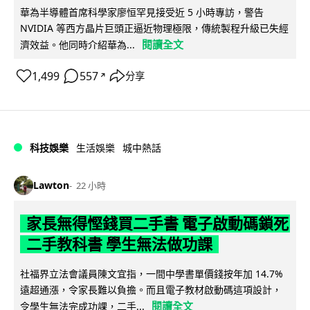
華為半導體首席科學家廖恒罕見接受近 5 小時專訪，警告
NVIDIA 等西方晶片巨頭正逼近物理極限，傳統製程升級已失經
閱讀全文
濟效益。他同時介紹華為...
1,499
557
分享
↗
科技娛樂
生活娛樂
城中熱話
Lawton
22 小時
家長無得慳錢買二手書 電子啟動碼鎖死
二手教科書 學生無法做功課
社福界立法會議員陳文宜指，一間中學書單價錢按年加 14.7%
遠超通漲，令家長難以負擔。而且電子教材啟動碼這項設計，
閱讀全文
令學生無法完成功課，二手...