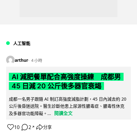
人工智能
arthur
4 小時
AI 減肥餐單配合高強度操練 成都男
45 日減 20 公斤後多器官衰竭
成都一名男子跟隨 AI 制訂高強度減脂計劃，45 日內減去約 20
公斤後昏迷送院。醫生診斷他患上尿源性膿毒症、膿毒性休克
閱讀全文
及多器官功能障礙。...
10
2
分享
↗