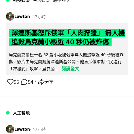
科技娛樂
生活娛樂
城中熱話
Lawton
17 小時
澤連斯基怒斥俄軍「人肉狩獵」 無人機
追殺烏克蘭小販近 40 秒仍被炸傷
烏克蘭克爾松一名 52 歲小販被俄軍無人機追擊近 40 秒後被炸
傷，影片由烏克蘭總統澤連斯基公開。他直斥俄軍對平民進行
閱讀全文
「狩獵式」攻擊，烏克蘭...
95
54
分享
↗
人工智能
Lawton
17 小時