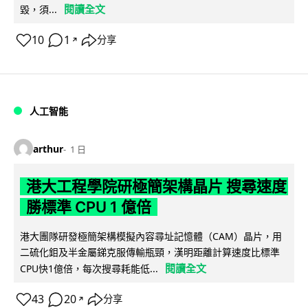
閱讀全文
毀，須...
10
1
分享
↗
人工智能
arthur
1 日
港大工程學院研極簡架構晶片 搜尋速度
勝標準 CPU 1 億倍
港大團隊研發極簡架構模擬內容尋址記憶體（CAM）晶片，用
二硫化鉬及半金屬銻克服傳輸瓶頸，漢明距離計算速度比標準
閱讀全文
CPU快1億倍，每次搜尋耗能低...
43
20
分享
↗