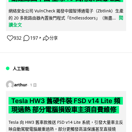
網絡安全公司 VulnCheck 揭發中國智博通電子（Zbtlink）生產
閱
的 20 多款路由器內置後門程式「Endlessdoors」（無盡...
讀全文
932
197
分享
↗
人工智能
arthur
1 日
Tesla HW3 舊硬件裝 FSD v14 Lite 頻
現過熱 部分電腦損毀車主須自費維修
Tesla 向 HW3 舊車款推送 FSD v14 Lite 系統，引發大量車主反
映自動駕駛電腦嚴重過熱，部分更觸發高溫保護甚至直接燒