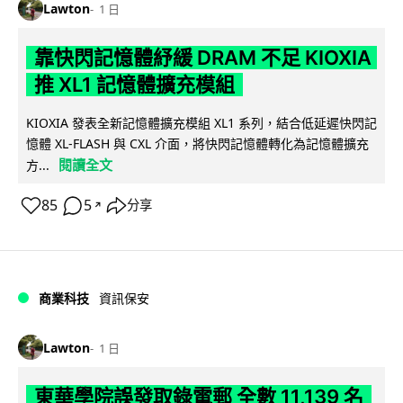
Lawton
1 日
靠快閃記憶體紓緩 DRAM 不足 KIOXIA
推 XL1 記憶體擴充模組
KIOXIA 發表全新記憶體擴充模組 XL1 系列，結合低延遲快閃記
憶體 XL-FLASH 與 CXL 介面，將快閃記憶體轉化為記憶體擴充
閱讀全文
方...
85
5
分享
↗
商業科技
資訊保安
Lawton
1 日
東華學院誤發取錄電郵 全數 11,139 名