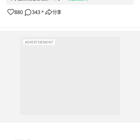
880
343
分享
↗
ADVERTISEMENT