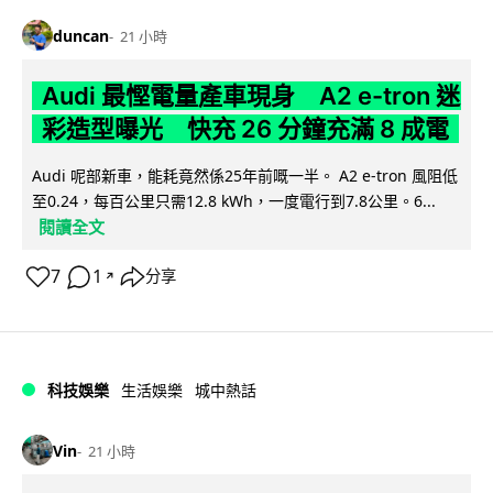
duncan
21 小時
Audi 最慳電量產車現身 A2 e-tron 迷
彩造型曝光 快充 26 分鐘充滿 8 成電
Audi 呢部新車，能耗竟然係25年前嘅一半。 A2 e-tron 風阻低
至0.24，每百公里只需12.8 kWh，一度電行到7.8公里。6...
閱讀全文
7
1
分享
↗
科技娛樂
生活娛樂
城中熱話
Vin
21 小時