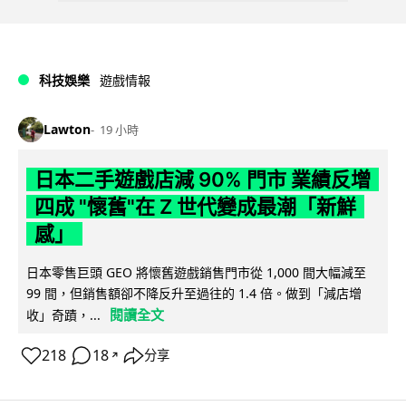
科技娛樂
遊戲情報
Lawton
19 小時
日本二手遊戲店減 90% 門市 業績反增
四成 "懷舊"在 Z 世代變成最潮「新鮮
感」
日本零售巨頭 GEO 將懷舊遊戲銷售門市從 1,000 間大幅減至
99 間，但銷售額卻不降反升至過往的 1.4 倍。做到「減店增
閱讀全文
收」奇蹟，...
218
18
分享
↗