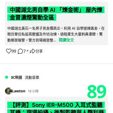
中國湖北男自學 AI 「煉金術」 屋內煉
金冒濃煙驚動全區
中國湖北黃石一名男子見金價高企，利用 AI 自學提煉黃金，在
租住單位私設高壓爐及作坊冶煉，過程產生大量刺鼻濃煙，驚
閱讀全文
動鄰居報警。警方到場揭發整...
99
7
分享
↗
3C科技
流動音樂
89
Lawton
18 小時
【評測】Sony IER-M500 入耳式監聽
耳機：現場拍攝、後製監聽與人聲利器