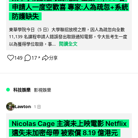
申請人一度空歡喜 專家:人為疏忽+系統
防護缺失
東華學院今日（5 日）大學聯招放榜之際，因人為疏忽向全數
11,139 名課程申請人錯誤發出取錄通知電郵，令大批考生一度
閱讀全文
以為獲得學位取錄，事...
149
17
分享
↗
科技娛樂
影視娛樂
Lawton
1 日
Nicolas Cage 主演未上映電影 Netflix
遺失未加密母帶 被索償 8.19 億港元