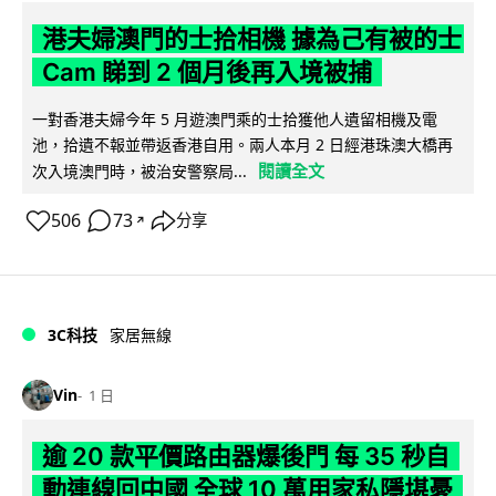
港夫婦澳門的士拾相機 據為己有被的士
Cam 睇到 2 個月後再入境被捕
一對香港夫婦今年 5 月遊澳門乘的士拾獲他人遺留相機及電
池，拾遺不報並帶返香港自用。兩人本月 2 日經港珠澳大橋再
閱讀全文
次入境澳門時，被治安警察局...
506
73
分享
↗
3C科技
家居無線
Vin
1 日
逾 20 款平價路由器爆後門 每 35 秒自
動連線回中國 全球 10 萬用家私隱堪憂