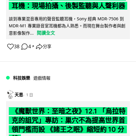
耳機：現場拍攝、後製監聽與人聲利器
談到專業混音專用的聲音監聽耳機，Sony 經典 MDR-7506 到
MDR-M1 專業錄音室耳機都為人熟悉。而現在舞台製作者與創
閱讀全文
意影像製作...
38
4
分享
↗
科技娛樂
遊戲情報
天恩
1 日
《魔獸世界：至暗之夜》12.1 「烏拉特
克的詛咒」專訪：巢穴不為提高世界首
領門檻而設 《諸王之眠》縮短約 10 分