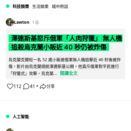
科技娛樂
生活娛樂
城中熱話
Lawton
1 日
澤連斯基怒斥俄軍「人肉狩獵」 無人機
追殺烏克蘭小販近 40 秒仍被炸傷
烏克蘭克爾松一名 52 歲小販被俄軍無人機追擊近 40 秒後被炸
傷，影片由烏克蘭總統澤連斯基公開。他直斥俄軍對平民進行
閱讀全文
「狩獵式」攻擊，烏克蘭...
112
41
分享
↗
人工智能