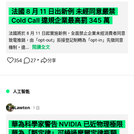
法國 8 月 11 日出新例 未經同意嚴禁
Cold Call 違規企業最高罰 345 萬
法國將於 8 月 11 日起實施新例，全面禁止企業未經消費者同意
致電推銷，由「opt-out」拒接登記制轉為「opt-in」先徵同意
閱讀全文
機制。違...
354
27
分享
↗
人工智能
Lawton
1 日
華為科學家警告 NVIDIA 已近物理極限
華為「韜定律」可繞過摩爾定律瓶頸