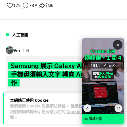
175
78
分享
↗
人工智能
×
Vin
1 日
Samsung 展示 Galaxy AI 新方向 未來
手機毋須輸入文字 轉向 Agent 全自動操
作
Samsung 電子 MX 部門顧客體驗辦公室主管兼副總裁 Jay Kim
本網站正使用 Cookie
閱讀全
表示，品牌正推動 Galaxy AI 邁向全自動化 Agent...
我們使用 Cookie 改善網站體驗。 繼續使用
文
🎵
⛶
我們的網站即表示您同意我們的
Cookie 政
策
。
📖 詳細評測
→
29
4
分享
↗