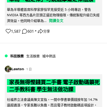
華為半導體首席科學家廖恒罕見接受近 5 小時專訪，警告
NVIDIA 等西方晶片巨頭正逼近物理極限，傳統製程升級已失經
閱讀全文
濟效益。他同時介紹華為...
1,587
601
分享
↗
科技娛樂
生活娛樂
城中熱話
Lawton
1 日
家長無得慳錢買二手書 電子啟動碼鎖死
二手教科書 學生無法做功課
社福界立法會議員陳文宜指，一間中學書單價錢按年加 14.7%
遠超通漲，令家長難以負擔。而且電子教材啟動碼這項設計，