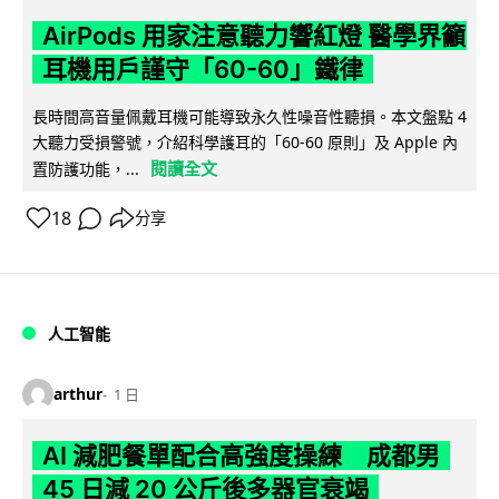
AirPods 用家注意聽力響紅燈 醫學界籲
耳機用戶謹守「60-60」鐵律
長時間高音量佩戴耳機可能導致永久性噪音性聽損。本文盤點 4
大聽力受損警號，介紹科學護耳的「60-60 原則」及 Apple 內
閱讀全文
置防護功能，...
18
分享
人工智能
arthur
1 日
AI 減肥餐單配合高強度操練 成都男
45 日減 20 公斤後多器官衰竭