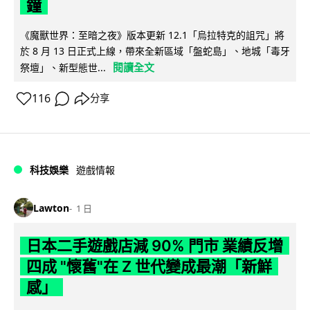
鐘
《魔獸世界：至暗之夜》版本更新 12.1「烏拉特克的詛咒」將
於 8 月 13 日正式上線，帶來全新區域「盤蛇島」、地城「毒牙
閱讀全文
祭壇」、新型態世...
116
分享
科技娛樂
遊戲情報
Lawton
1 日
日本二手遊戲店減 90% 門市 業績反增
四成 "懷舊"在 Z 世代變成最潮「新鮮
感」