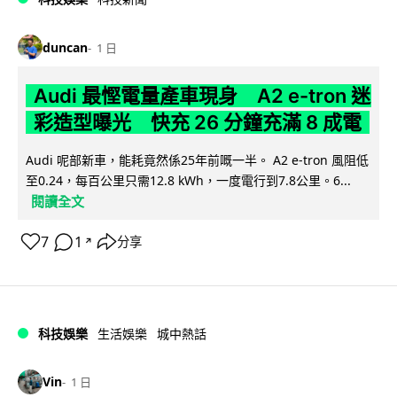
duncan
1 日
Audi 最慳電量產車現身 A2 e-tron 迷
彩造型曝光 快充 26 分鐘充滿 8 成電
Audi 呢部新車，能耗竟然係25年前嘅一半。 A2 e-tron 風阻低
至0.24，每百公里只需12.8 kWh，一度電行到7.8公里。6...
閱讀全文
7
1
分享
↗
科技娛樂
生活娛樂
城中熱話
Vin
1 日