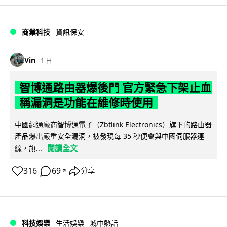
商業科技
資訊保安
Vin
1 日
智博通路由器爆後門 官方緊急下架止血
稱漏洞是功能在維修時使用
中國網通廠商智博通電子（Zbtlink Electronics）旗下的路由器
產品爆出嚴重安全漏洞，被發現每 35 秒便會與中國伺服器連
閱讀全文
線，旗...
316
69
分享
↗
科技娛樂
生活娛樂
城中熱話