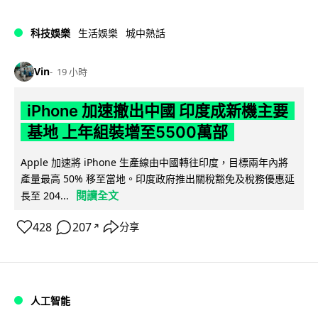
科技娛樂
生活娛樂
城中熱話
Vin
19 小時
iPhone 加速撤出中國 印度成新機主要
基地 上年組裝增至5500萬部
Apple 加速將 iPhone 生產線由中國轉往印度，目標兩年內將
產量最高 50% 移至當地。印度政府推出關稅豁免及稅務優惠延
閱讀全文
長至 204...
428
207
分享
↗
人工智能