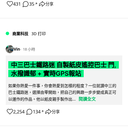
431
35
分享
↗
商業科技
3D 打印
Vin
18 小時
中三巴士鐵路迷 自製紙皮遙控巴士 門,
水撥識郁 + 實時GPS報站
如果你熱愛一件事，你會熱愛到怎樣的程度？一位就讀中三的
巴士鐵路迷，選擇由零開始，把自己的興趣一步步變成真正可
閱讀全文
以運作的作品。他以紙皮親手製作出...
2,254
134
分享
↗