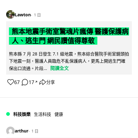
Lawton
1 日
熊本地震手術室驚魂片瘋傳 醫護保護病
人、逃生門 網民讚值得尊敬
熊本縣 7 月 28 日發生 7.1 級地震，熊本綜合醫院手術室鏡頭拍
下地震一刻，醫護人員臨危不亂保護病人，更馬上開逃生門確
閱讀全文
保出口流通。片段...
67
17
分享
↗
科技娛樂
生活科技
健康
arthur
1 日