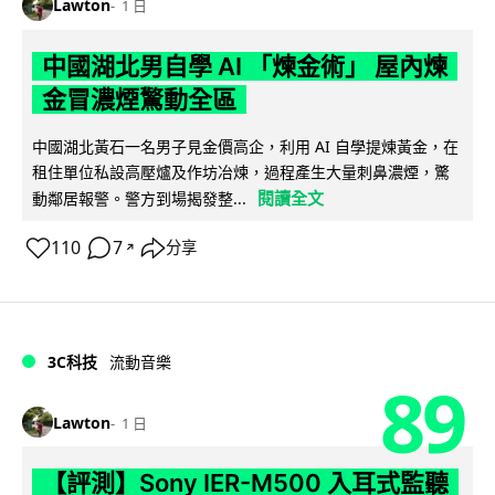
Lawton
1 日
中國湖北男自學 AI 「煉金術」 屋內煉
金冒濃煙驚動全區
中國湖北黃石一名男子見金價高企，利用 AI 自學提煉黃金，在
租住單位私設高壓爐及作坊冶煉，過程產生大量刺鼻濃煙，驚
閱讀全文
動鄰居報警。警方到場揭發整...
110
7
分享
↗
3C科技
流動音樂
89
Lawton
1 日
【評測】Sony IER-M500 入耳式監聽