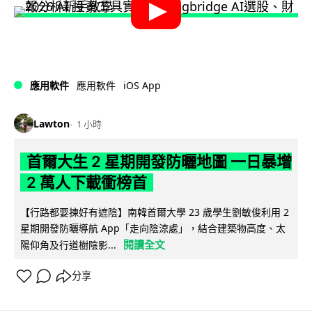
iOS App
應用軟件
應用軟件
Lawton
1 小時
首爾大生 2 星期開發防曬地圖 一日暴增
2 萬人下載衝榜首
【行路都要揀好有遮陰】南韓首爾大學 23 歲學生劉敏俊利用 2
星期開發防曬導航 App「走向陰涼處」，結合建築物高度、太
閱讀全文
陽仰角及行道樹陰影...
分享