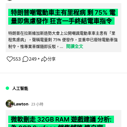
特朗普嘲電動車主有里程病 剩 75% 電
量即焦慮發作 狂言一手終結電車指令
特朗普在拉斯維加斯造勢大會上公開嘲諷電動車車主患有「里
程焦慮病」，聲稱電量剩 75% 便發作，並重申已廢除電動車強
閱讀全文
制令。惟專業車媒隨即反駁，...
553
249
分享
↗
人工智能
Lawton
23 小時
微軟刪走 32GB RAM 遊戲建議 分析: