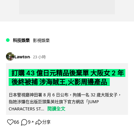
科技娛樂
影視娛樂
Lawton
23 小時
訂購 43 億日元精品後棄單 大阪女 2 年
後終被捕 涉海賊王,火影周邊產品
日本警視廳神田署 8 月 6 日公布，拘捕一名 32 歲大阪女子，
指她涉嫌在出版巨頭集英社旗下官方網店「JUMP
閱讀全文
CHARACTERS ST...
66
9
分享
↗