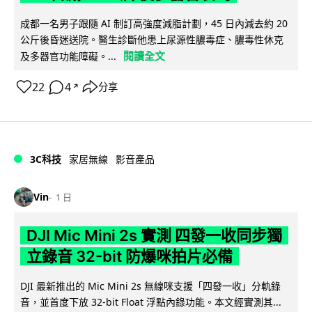
成都一名男子跟隨 AI 制訂高強度減脂計劃，45 日內減去約 20
公斤後昏迷送院。醫生診斷他患上尿源性膿毒症、膿毒性休克
閱讀全文
及多器官功能障礙。...
22
4
分享
↗
3C科技
家居無線
影音產品
Vin
1 日
DJI Mic Mini 2s 實測 四發一收同步獨
立錄音 32-bit 防爆咪拍片必備
DJI 最新推出的 Mic Mini 2s 無線咪支援「四發一收」分軌錄
音，並首度下放 32-bit Float 浮點內錄功能。本文經實測其...