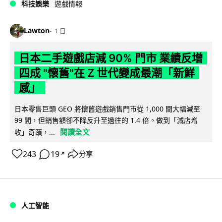
科技娛樂
遊戲情報
Lawton
1 日
日本二手遊戲店減 90% 門市 業績反增
四成 "懷舊"在 Z 世代變成最潮「新鮮
感」
日本零售巨頭 GEO 將懷舊遊戲銷售門市從 1,000 間大幅減至
99 間，但銷售額卻不降反升至過往的 1.4 倍。做到「減店增
閱讀全文
收」奇蹟，...
243
19
分享
↗
人工智能