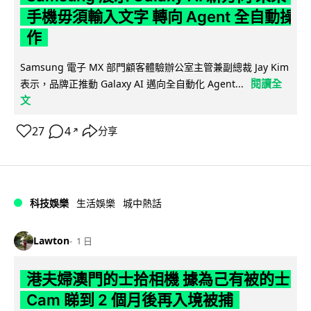
手機毋須輸入文字 轉向 Agent 全自動操
作
Samsung 電子 MX 部門顧客體驗辦公室主管兼副總裁 Jay Kim
閱讀全
表示，品牌正推動 Galaxy AI 邁向全自動化 Agent...
文
27
4
分享
↗
科技娛樂
生活娛樂
城中熱話
Lawton
1 日
港夫婦澳門的士拾相機 據為己有被的士
Cam 睇到 2 個月後再入境被捕