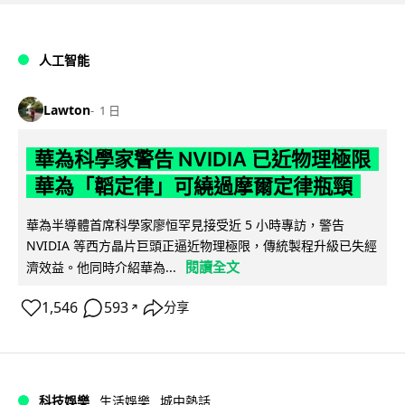
人工智能
Lawton
1 日
華為科學家警告 NVIDIA 已近物理極限
華為「韜定律」可繞過摩爾定律瓶頸
華為半導體首席科學家廖恒罕見接受近 5 小時專訪，警告
NVIDIA 等西方晶片巨頭正逼近物理極限，傳統製程升級已失經
閱讀全文
濟效益。他同時介紹華為...
1,546
593
分享
↗
科技娛樂
生活娛樂
城中熱話