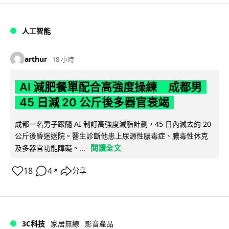
人工智能
arthur
18 小時
AI 減肥餐單配合高強度操練 成都男
45 日減 20 公斤後多器官衰竭
成都一名男子跟隨 AI 制訂高強度減脂計劃，45 日內減去約 20
公斤後昏迷送院。醫生診斷他患上尿源性膿毒症、膿毒性休克
閱讀全文
及多器官功能障礙。...
18
4
分享
↗
3C科技
家居無線
影音產品