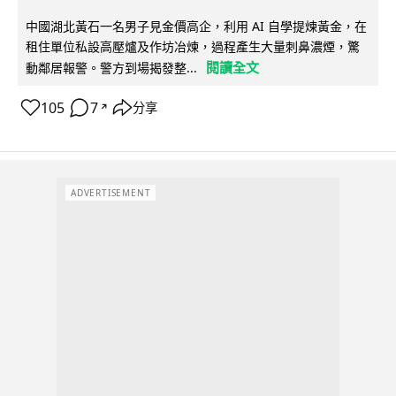
中國湖北黃石一名男子見金價高企，利用 AI 自學提煉黃金，在
租住單位私設高壓爐及作坊冶煉，過程產生大量刺鼻濃煙，驚
閱讀全文
動鄰居報警。警方到場揭發整...
105
7
分享
↗
ADVERTISEMENT