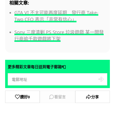
相關文章:
GTA VI 不太可能再度延期 發行商 Take-
Two CEO 表示「非常有信心」
Sony 三度清剿 PS Store 垃圾遊戲 某一間發
行商逾千款遊戲將下架
📮
更多精彩文章每日送到電子郵箱
讚好
0
看留言
分享