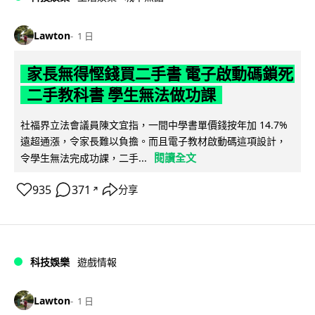
Lawton
1 日
家長無得慳錢買二手書 電子啟動碼鎖死
二手教科書 學生無法做功課
社福界立法會議員陳文宜指，一間中學書單價錢按年加 14.7%
遠超通漲，令家長難以負擔。而且電子教材啟動碼這項設計，
閱讀全文
令學生無法完成功課，二手...
935
371
分享
↗
科技娛樂
遊戲情報
Lawton
1 日