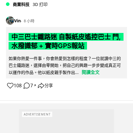
商業科技
3D 打印
Vin
8 小時
中三巴士鐵路迷 自製紙皮遙控巴士 門,
水撥識郁 + 實時GPS報站
如果你熱愛一件事，你會熱愛到怎樣的程度？一位就讀中三的
巴士鐵路迷，選擇由零開始，把自己的興趣一步步變成真正可
閱讀全文
以運作的作品。他以紙皮親手製作出...
108
7
分享
↗
ADVERTISEMENT