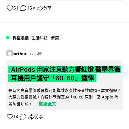
51
15
分享
↗
科技娛樂
生活科技
健康
arthur
17 小時
AirPods 用家注意聽力響紅燈 醫學界籲
耳機用戶謹守「60-60」鐵律
長時間高音量佩戴耳機可能導致永久性噪音性聽損。本文盤點 4
大聽力受損警號，介紹科學護耳的「60-60 原則」及 Apple 內
閱讀全文
置防護功能，...
14
分享