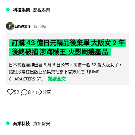
科技娛樂
影視娛樂
Lawton
13 小時
訂購 43 億日元精品後棄單 大阪女 2 年
後終被捕 涉海賊王,火影周邊產品
日本警視廳神田署 8 月 6 日公布，拘捕一名 32 歲大阪女子，
指她涉嫌在出版巨頭集英社旗下官方網店「JUMP
閱讀全文
CHARACTERS ST...
52
8
分享
↗
商業科技
資訊保安