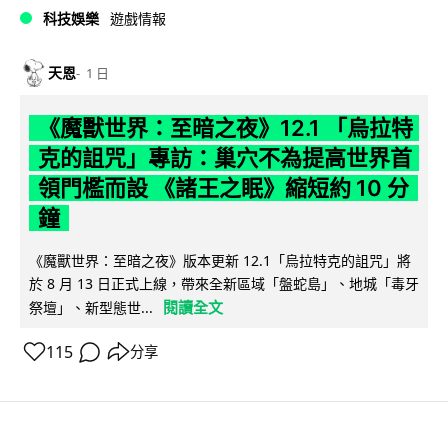
科技娛樂
遊戲情報
天恩
1 日
《魔獸世界：至暗之夜》12.1 「烏拉特
克的詛咒」專訪：巢穴不為提高世界首
領門檻而設 《諸王之眠》縮短約 10 分
鐘
《魔獸世界：至暗之夜》版本更新 12.1「烏拉特克的詛咒」將
於 8 月 13 日正式上線，帶來全新區域「盤蛇島」、地城「毒牙
閱讀全文
祭壇」、新型態世...
115
分享