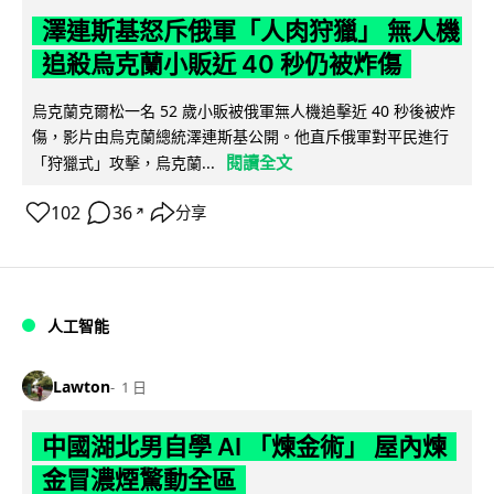
澤連斯基怒斥俄軍「人肉狩獵」 無人機
追殺烏克蘭小販近 40 秒仍被炸傷
烏克蘭克爾松一名 52 歲小販被俄軍無人機追擊近 40 秒後被炸
傷，影片由烏克蘭總統澤連斯基公開。他直斥俄軍對平民進行
閱讀全文
「狩獵式」攻擊，烏克蘭...
102
36
分享
↗
人工智能
Lawton
1 日
中國湖北男自學 AI 「煉金術」 屋內煉
金冒濃煙驚動全區