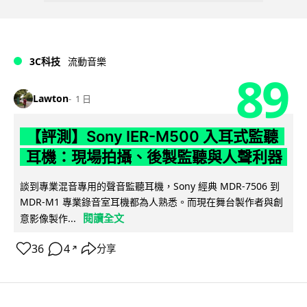
3C科技
流動音樂
89
Lawton
1 日
【評測】Sony IER-M500 入耳式監聽
耳機：現場拍攝、後製監聽與人聲利器
談到專業混音專用的聲音監聽耳機，Sony 經典 MDR-7506 到
MDR-M1 專業錄音室耳機都為人熟悉。而現在舞台製作者與創
閱讀全文
意影像製作...
36
4
分享
↗