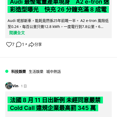
Audi 最慳電量產車現身 A2 e-tron 迷
彩造型曝光 快充 26 分鐘充滿 8 成電
Audi 呢部新車，能耗竟然係25年前嘅一半。 A2 e-tron 風阻低
至0.24，每百公里只需12.8 kWh，一度電行到7.8公里。6...
閱讀全文
7
1
分享
↗
科技娛樂
生活娛樂
城中熱話
Vin
1 日
法國 8 月 11 日出新例 未經同意嚴禁
Cold Call 違規企業最高罰 345 萬