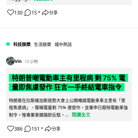
130
15
分享
↗
科技娛樂
生活娛樂
城中熱話
Vin
12 小時
特朗普嘲電動車主有里程病 剩 75% 電
量即焦慮發作 狂言一手終結電車指令
特朗普在拉斯維加斯造勢大會上公開嘲諷電動車車主患有「里
程焦慮病」，聲稱電量剩 75% 便發作，並重申已廢除電動車強
閱讀全文
制令。惟專業車媒隨即反駁，...
386
151
分享
↗