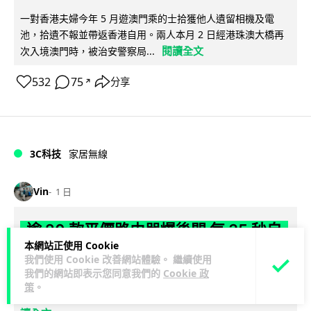
一對香港夫婦今年 5 月遊澳門乘的士拾獲他人遺留相機及電
池，拾遺不報並帶返香港自用。兩人本月 2 日經港珠澳大橋再
閱讀全文
次入境澳門時，被治安警察局...
532
75
分享
↗
3C科技
家居無線
Vin
1 日
逾 20 款平價路由器爆後門 每 35 秒自
本網站正使用 Cookie
動連線回中國 全球 10 萬用家私隱堪憂
我們使用 Cookie 改善網站體驗。 繼續使用
我們的網站即表示您同意我們的
Cookie 政
網絡安全公司 VulnCheck 揭發中國智博通電子（Zbtlink）生產
策
。
閱
的 20 多款路由器內置後門程式「Endlessdoors」（無盡...