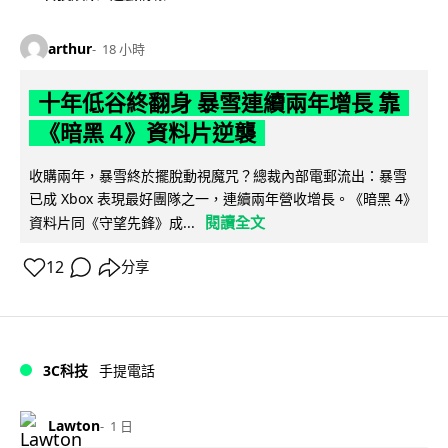
arthur
18 小時
十年低谷終翻身 暴雪連續兩年增長 靠
《暗黑 4》資料片逆襲
收購兩年，暴雪終於擺脫動視魔咒？總裁內部電郵流出：暴雪
已成 Xbox 表現最好團隊之一，連續兩年營收增長。《暗黑 4》
閱讀全文
資料片同《守望先鋒》成...
12
分享
3C科技
手提電話
Lawton
1 日