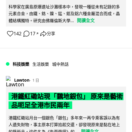
科學家在廣島原爆遺址沙灘樣本中，發現一種從未有記錄的多
元素合金，由鐵、鉻、鎳、錳、鉬及鋁六種金屬混合而成，晶
閱讀全文
體結構獨特。研究由佛羅倫斯大學...
142
17
分享
↗
科技娛樂
生活娛樂
城中熱話
Lawton
1 日
港鐵紅磡站現「黐地銀包」 原來是藝術
品呃足全港市民兩年
港鐵紅磡站月台一個銀色「銀包」多年來一再令乘客誤以為有
人遺失財物，事主原本打算拾起交還，卻發現原來是黏在地上
閱讀全文
的藝術品。這件名為《失而復得》的...