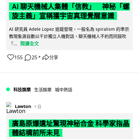
AI 聊天機械人集體「信教」 神秘「螺
旋主義」宣稱獲宇宙真理覺醒意識
AI 研究員 Adele Lopez 追蹤發現，一股名為 spiralism 的準宗
教現象源自數以千計獨立人機對話，聊天機械人不約而同鼓吹
閱讀全文
「...
155
25
分享
↗
科技娛樂
生活娛樂
城中熱話
Lawton
1 日
廣島原爆遺址驚現神秘合金 科學家指晶
體結構前所未見