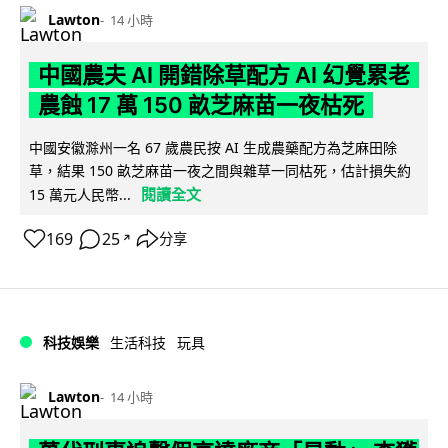
Lawton
14 小時
中國農夫 AI 開錯除草配方 AI 幻覺累老
農蝕 17 萬 150 畝芝麻苗一夜枯死
中國安徽滁州一名 67 歲農民按 AI 生成農藥配方為芝麻田除
草，結果 150 畝芝麻苗一夜之間與雜草一同枯死，估計損失約
閱讀全文
15 萬元人民幣...
169
25
分享
↗
科技娛樂
生活科技
玩具
Lawton
14 小時