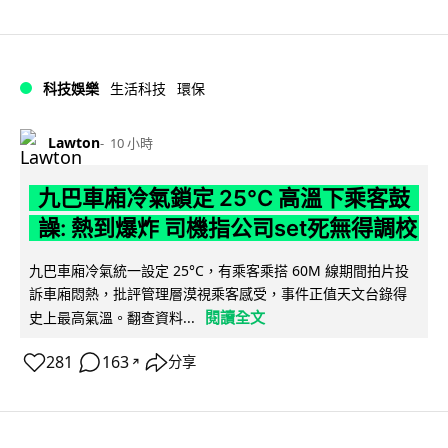
科技娛樂
生活科技
環保
Lawton
10 小時
九巴車廂冷氣鎖定 25°C 高溫下乘客鼓
譟: 熱到爆炸 司機指公司set死無得調校
九巴車廂冷氣統一設定 25°C，有乘客乘搭 60M 線期間拍片投
訴車廂悶熱，批評管理層漠視乘客感受，事件正值天文台錄得
閱讀全文
史上最高氣溫。翻查資料...
281
163
分享
↗