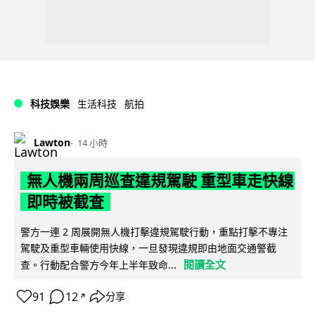
科技娛樂
生活科技
航拍
Lawton
14 小時
無人機兩周巡查違規駕駛 重型車走快線
即時被截查
警方一連 2 周展開無人機打擊違規駕駛行動，重點打擊不專注
駕駛及重型車輛使用快線，一旦發現違規即由地面交通警截
閱讀全文
查。行動配合警方今年上半年致命...
91
12
分享
↗