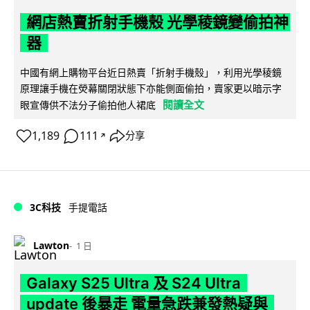
網店熱賣折射手機殼 光學稜鏡變偷拍神
器
中國有網上購物平台近日熱賣「折射手機殼」，利用光學稜鏡
原理讓手機在熒幕關閉狀態下亦能側面偷拍，賣家更以暗示字
閱讀全文
眼宣傳供不法分子偷拍他人裙底
1,189
111
分享
↗
3C科技
手提電話
Lawton
1 日
Galaxy S25 Ultra 及 S24 Ultra
update 後暴走 電量急跌兼發熱疑與