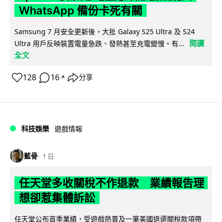
WhatsApp 備份卡死有關
Samsung 7 月安全更新後，大批 Galaxy S25 Ultra 及 S24
閱讀
Ultra 用戶反映裝置電量急跌、發熱甚至充電變慢。有...
全文
128
16
分享
↗
科技娛樂
遊戲情報
藍骨
1 日
任天堂多收關稅不作退款 業績報告理
想卻惹集體訴訟
任天堂公布首季業績，受遊戲熱賣及一筆美國退還關稅款項帶