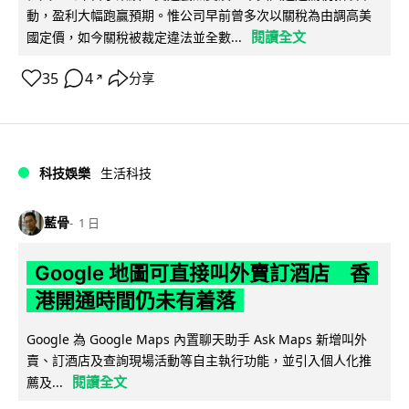
動，盈利大幅跑贏預期。惟公司早前曾多次以關稅為由調高美
閱讀全文
國定價，如今關稅被裁定違法並全數...
35
4
分享
↗
科技娛樂
生活科技
藍骨
1 日
Google 地圖可直接叫外賣訂酒店 香
港開通時間仍未有着落
Google 為 Google Maps 內置聊天助手 Ask Maps 新增叫外
賣、訂酒店及查詢現場活動等自主執行功能，並引入個人化推
閱讀全文
薦及...