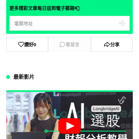
📮
更多精彩文章每日送到電子郵箱
讚好
0
看留言
分享
最新影片