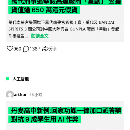
萬代刑事追擊假高達廠商「星動」 查獲
貨值逾 650 萬港元假貨
萬代南夢宮集團旗下萬代南夢宮影視工廠、萬代及 BANDAI
SPIRITS 3 間公司對中國大陸假冒 GUNPLA 廠商「星動」發起
閱讀全文
刑事控告...
960
138
分享
↗
人工智能
arthur
16 小時
丹麥高中新例:回家功課一律加口頭答辯
對抗 9 成學生用 AI 作弊