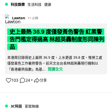
科技娛樂
生活科技
健康
Lawton
11 小時
史上最熱 36.9 度僅發黃色警告 紅黑警
告門檻定得過高 林超英轟制度形同陳列
品
本港周日錄得史上最熱 36.9 度，上水更達 39.8 度，惟勞工處
僅發黃色工作暑熱警告。前天文台台長林超英轟現行機制以
閱讀全文
「香港暑熱指數」為基...
103
24
分享
↗
3C科技
家居無線