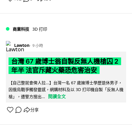
商業科技
3D 打印
Lawton
9 小時
台灣 67 歲博士翁自製反無人機槍囚 2
年半 法官斥藏火藥恐危害治安
【自己整就會俾人拉...】台灣一名 67 歲擁博士學歷退休男子，
因俄烏戰爭觸發靈感，網購材料及以 3D 打印機自製「反無人機
閱讀全文
槍」，遭警方搜出...
分享