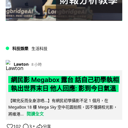
科技娛樂
生活科技
Lawton
8 小時
網民影 Megabox 露台 話自己初學執相
執出世界末日 他人回應: 影到今日氣溫
【睇完反而全身涼哂...】有網民初學攝影不足 1 個月，在
MegaBox 18 樓 Mega Sky 空中花園拍照，因不懂調校光影，
閱讀全文
將維港...
102
3
分享
↗