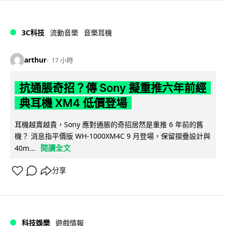
3C科技
流動音樂
音樂耳機
arthur
17 小時
抗通脹奇招？傳 Sony 擬重推六年前經
典耳機 XM4 低價登場
耳機越賣越貴，Sony 應對通脹的奇招居然是重推 6 年前的舊
機？ 消息指平價版 WH-1000XM4C 9 月登場，保留摺疊設計與
閱讀全文
40m...
分享
科技娛樂
遊戲情報