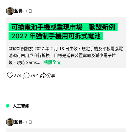
藍骨
1 日
可換電池手機或重現市場 歐盟新例
2027 年強制手機用可拆式電池
歐盟新例將於 2027 年 2 月 18 日生效，規定手機及平板電腦電
池須可由用戶自行拆換，目標是延長裝置壽命及減少電子垃
閱讀全文
圾。現時 Sams...
274
79
分享
↗
人工智能
藍骨
1 日