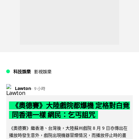
科技娛樂
影視娛樂
Lawton
9 小時
《奧德賽》大陸戲院都爆機 定格對白竟
同香港一樣 網民：乞丐詛咒
《奧德賽》繼香港、台灣後，大陸蘇州戲院 8 月 9 日亦傳出在
播放時發生意外，戲院出現機器冒煙情況，而播放停止時的畫