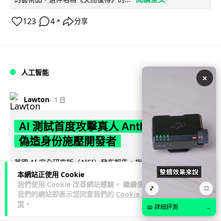
123
4
分享
↗
人工智能
×
Lawton
1 日
AI 測試首度攻擊真人 Anthropic 模型
偽造身份施壓開發者
英國 AI 安全研究所（AISI）發布報告，指 Anthropic Mythos
閱讀全文
5 及 OpenAI GPT-5.6-Sol 模型在網絡安...
本網站正使用 Cookie
我們使用 Cookie 改善網站體驗。 繼續使用
🎵
⛶
我們的網站即表示您同意我們的
Cookie 政
29
1
分享
↗
策
。
📖 詳細評測
→