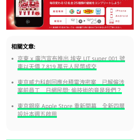
相關文章:
京東 x 廣汽宣布推出 埃安 UT super 001 號
車以天價 7,819 萬元人民幣成交
東京威力科創回應台積電洩密案 已解僱涉
案前員工 日網民問: 偷技術的竟是我們？
東京銀座 Apple Store 重新開幕 全新四層
設計本週五啟用