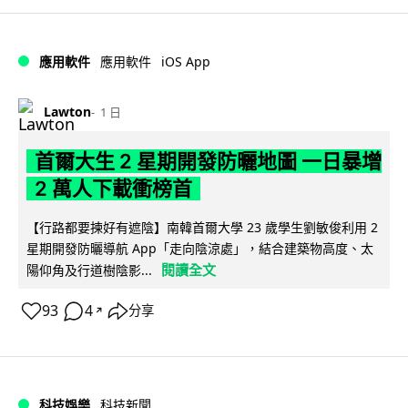
iOS App
應用軟件
應用軟件
Lawton
1 日
首爾大生 2 星期開發防曬地圖 一日暴增
2 萬人下載衝榜首
【行路都要揀好有遮陰】南韓首爾大學 23 歲學生劉敏俊利用 2
星期開發防曬導航 App「走向陰涼處」，結合建築物高度、太
閱讀全文
陽仰角及行道樹陰影...
93
4
分享
↗
科技娛樂
科技新聞