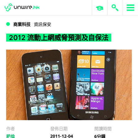
WWDC 2026
GenAI 與雲端科技專區
ERP 與商業 AI
2012 流動上網威脅預測及自保法
商業科技
資訊保安
2012 流動上網威脅預測及自保法
作者
發佈日期
閱讀時間
2011-12-04
肥倫
6分鐘