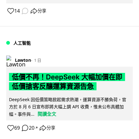
14
分享
人工智能
Lawton
1 日
低價不再！DeepSeek 大幅加價在即
低價搶客反釀運算資源告急
DeepSeek 因低價策略掀起需求熱潮，運算資源不勝負荷，官
方於 8 月 6 日宣布即將大幅上調 API 收費，惟未公布具體加
閱讀全文
幅。事件與...
69
20
分享
↗