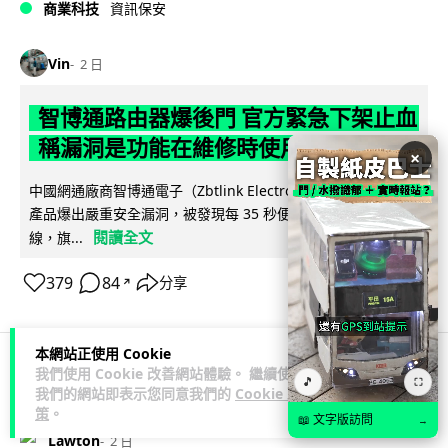
商業科技
資訊保安
Vin
2 日
智博通路由器爆後門 官方緊急下架止血
稱漏洞是功能在維修時使用
×
中國網通廠商智博通電子（Zbtlink Electronics）旗下的路由器
產品爆出嚴重安全漏洞，被發現每 35 秒便會與中國伺服器連
閱讀全文
線，旗...
379
84
分享
↗
本網站正使用 Cookie
我們使用 Cookie 改善網站體驗。 繼續使用
🎵
⛶
科技娛樂
生活娛樂
城中熱話
我們的網站即表示您同意我們的
Cookie 政
策
。
📖 文字版訪問
→
Lawton
2 日