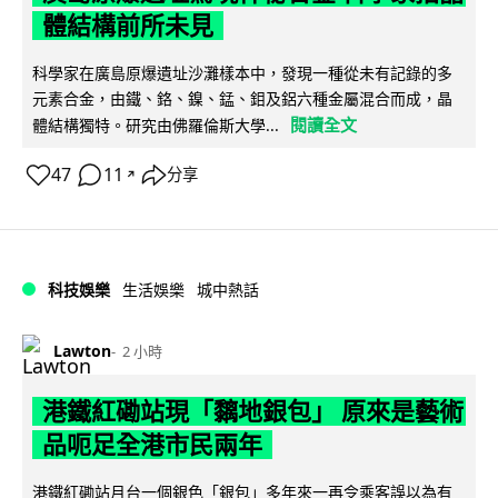
體結構前所未見
科學家在廣島原爆遺址沙灘樣本中，發現一種從未有記錄的多
元素合金，由鐵、鉻、鎳、錳、鉬及鋁六種金屬混合而成，晶
閱讀全文
體結構獨特。研究由佛羅倫斯大學...
47
11
分享
↗
科技娛樂
生活娛樂
城中熱話
Lawton
2 小時
港鐵紅磡站現「黐地銀包」 原來是藝術
品呃足全港市民兩年
港鐵紅磡站月台一個銀色「銀包」多年來一再令乘客誤以為有