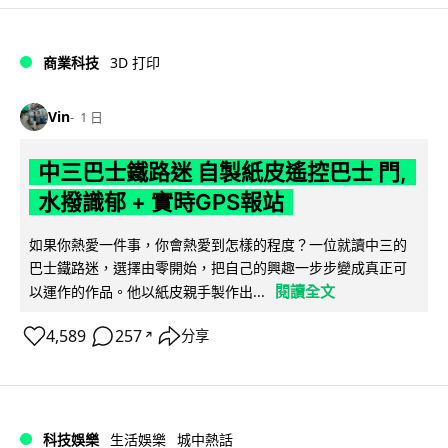
商業科技
3D 打印
Vin
1 日
中三巴士鐵路迷 自製紙皮遙控巴士 門,
水撥識郁 + 實時GPS報站
如果你熱愛一件事，你會熱愛到怎樣的程度？一位就讀中三的
巴士鐵路迷，選擇由零開始，把自己的興趣一步步變成真正可
閱讀全文
以運作的作品。他以紙皮親手製作出...
4,589
257
分享
↗
科技娛樂
生活娛樂
城中熱話