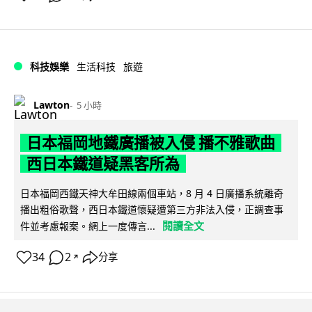
科技娛樂
生活科技
旅遊
Lawton
5 小時
日本福岡地鐵廣播被入侵 播不雅歌曲
西日本鐵道疑黑客所為
日本福岡西鐵天神大牟田線兩個車站，8 月 4 日廣播系統離奇
播出粗俗歌聲，西日本鐵道懷疑遭第三方非法入侵，正調查事
閱讀全文
件並考慮報案。網上一度傳言...
34
2
分享
↗