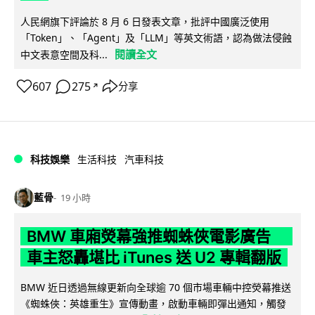
人民網旗下評論於 8 月 6 日發表文章，批評中國廣泛使用
「Token」、「Agent」及「LLM」等英文術語，認為做法侵蝕
閱讀全文
中文表意空間及科...
607
275
分享
↗
科技娛樂
生活科技
汽車科技
藍骨
19 小時
BMW 車廂熒幕強推蜘蛛俠電影廣告
車主怒轟堪比 iTunes 送 U2 專輯翻版
BMW 近日透過無線更新向全球逾 70 個市場車輛中控熒幕推送
《蜘蛛俠：英雄重生》宣傳動畫，啟動車輛即彈出通知，觸發