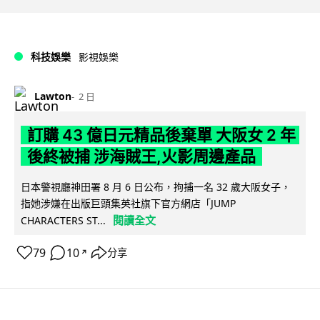
科技娛樂
影視娛樂
Lawton
2 日
訂購 43 億日元精品後棄單 大阪女 2 年
後終被捕 涉海賊王,火影周邊產品
日本警視廳神田署 8 月 6 日公布，拘捕一名 32 歲大阪女子，
指她涉嫌在出版巨頭集英社旗下官方網店「JUMP
閱讀全文
CHARACTERS ST...
79
10
分享
↗