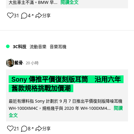
閱讀全文
大批車主不滿。BMW 早...
31
4
分享
↗
3C科技
流動音樂
音樂耳機
藍骨
20 小時
Sony 傳推平價復刻版耳筒 沿用六年
舊款規格挑戰加價潮
最近有爆料指 Sony 計劃於 9 月 7 日推出平價復刻版降噪耳機
閱讀
WH-1000XM4C，規格幾乎與 2020 年 WH-1000XM4...
全文
21
8
分享
↗