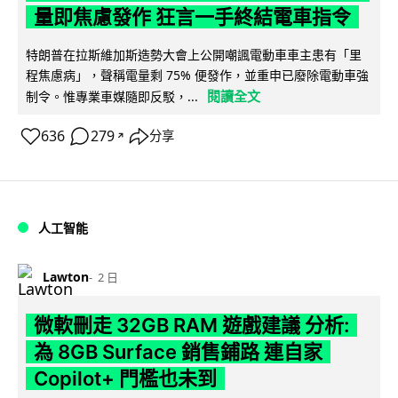
量即焦慮發作 狂言一手終結電車指令
特朗普在拉斯維加斯造勢大會上公開嘲諷電動車車主患有「里
程焦慮病」，聲稱電量剩 75% 便發作，並重申已廢除電動車強
閱讀全文
制令。惟專業車媒隨即反駁，...
636
279
分享
↗
人工智能
Lawton
2 日
微軟刪走 32GB RAM 遊戲建議 分析:
為 8GB Surface 銷售鋪路 連自家
Copilot+ 門檻也未到