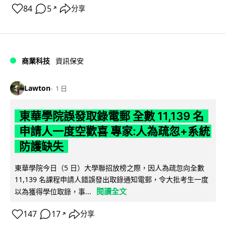
84
5
分享
↗
商業科技
資訊保安
Lawton
1 日
東華學院誤發取錄電郵 全數 11,139 名
申請人一度空歡喜 專家:人為疏忽+系統
防護缺失
東華學院今日（5 日）大學聯招放榜之際，因人為疏忽向全數
11,139 名課程申請人錯誤發出取錄通知電郵，令大批考生一度
閱讀全文
以為獲得學位取錄，事...
147
17
分享
↗