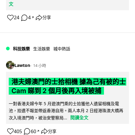
文
24
4
分享
↗
科技娛樂
生活娛樂
城中熱話
Lawton
14 小時
港夫婦澳門的士拾相機 據為己有被的士
Cam 睇到 2 個月後再入境被捕
一對香港夫婦今年 5 月遊澳門乘的士拾獲他人遺留相機及電
池，拾遺不報並帶返香港自用。兩人本月 2 日經港珠澳大橋再
閱讀全文
次入境澳門時，被治安警察局...
405
60
分享
↗