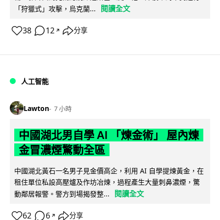
閱讀全文
「狩獵式」攻擊，烏克蘭...
38
12
分享
↗
人工智能
Lawton
7 小時
中國湖北男自學 AI 「煉金術」 屋內煉
金冒濃煙驚動全區
中國湖北黃石一名男子見金價高企，利用 AI 自學提煉黃金，在
租住單位私設高壓爐及作坊冶煉，過程產生大量刺鼻濃煙，驚
閱讀全文
動鄰居報警。警方到場揭發整...
62
6
分享
↗