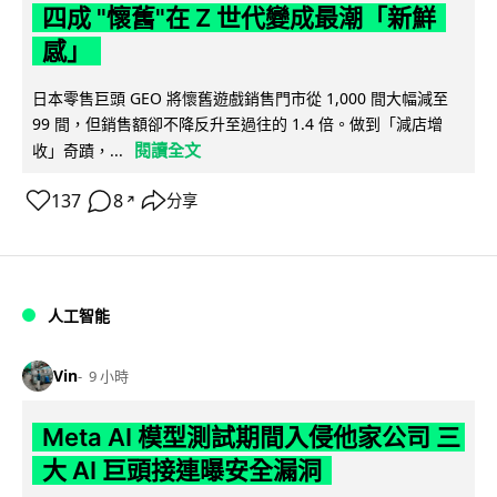
四成 "懷舊"在 Z 世代變成最潮「新鮮
感」
日本零售巨頭 GEO 將懷舊遊戲銷售門市從 1,000 間大幅減至
99 間，但銷售額卻不降反升至過往的 1.4 倍。做到「減店增
閱讀全文
收」奇蹟，...
137
8
分享
↗
人工智能
Vin
9 小時
Meta AI 模型測試期間入侵他家公司 三
大 AI 巨頭接連曝安全漏洞