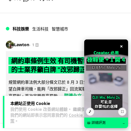
科技娛樂
生活科技
智慧城市
Lawton
1 日
×
網約車條例生效 有司機暫時停工避風頭
的士業界籲白牌 "改邪歸正"
規管網約車法例大部分條文已於 8 月 3 日生效，的士業界就期
望白牌車司機，能夠「改邪歸正」回流駕駛的士。新例大幅提
閱讀全文
高罰則，首次定罪最高罰款...
本網站正使用 Cookie
205
146
分享
我們使用 Cookie 改善網站體驗。 繼續使用
↗
🎵
⛶
我們的網站即表示您同意我們的
Cookie 政
策
。
📖 詳細評測
→