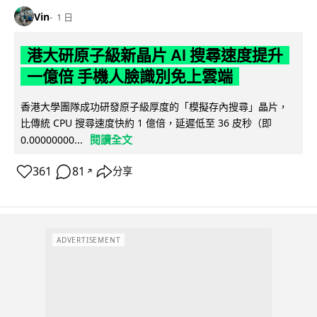
Vin
1 日
港大研原子級新晶片 AI 搜尋速度提升
一億倍 手機人臉識別免上雲端
香港大學團隊成功研發原子級厚度的「模擬存內搜尋」晶片，
比傳統 CPU 搜尋速度快約 1 億倍，延遲低至 36 皮秒（即
閱讀全文
0.00000000...
361
81
分享
↗
ADVERTISEMENT