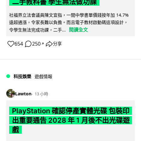
二手教科書 學生無法做功課
社福界立法會議員陳文宜指，一間中學書單價錢按年加 14.7%
遠超通漲，令家長難以負擔。而且電子教材啟動碼這項設計，
閱讀全文
令學生無法完成功課，二手...
654
250
分享
↗
科技娛樂
遊戲情報
Lawton
13 小時
PlayStation 確認停產實體光碟 包裝印
出重要通告 2028 年 1 月後不出光碟遊
戲