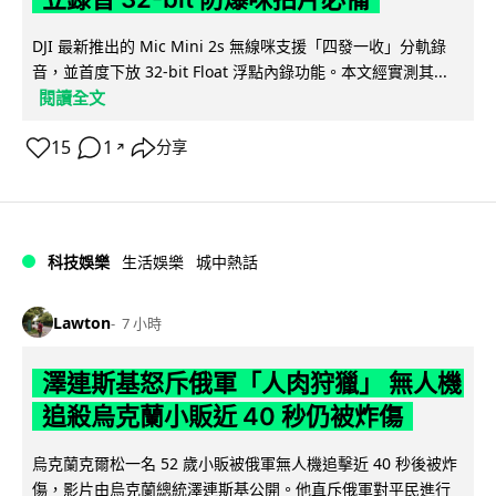
DJI 最新推出的 Mic Mini 2s 無線咪支援「四發一收」分軌錄
音，並首度下放 32-bit Float 浮點內錄功能。本文經實測其...
閱讀全文
15
1
分享
↗
科技娛樂
生活娛樂
城中熱話
Lawton
7 小時
澤連斯基怒斥俄軍「人肉狩獵」 無人機
追殺烏克蘭小販近 40 秒仍被炸傷
烏克蘭克爾松一名 52 歲小販被俄軍無人機追擊近 40 秒後被炸
傷，影片由烏克蘭總統澤連斯基公開。他直斥俄軍對平民進行