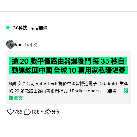
3C科技
家居無線
Vin
14 小時
逾 20 款平價路由器爆後門 每 35 秒自
動連線回中國 全球 10 萬用家私隱堪憂
網絡安全公司 VulnCheck 揭發中國智博通電子（Zbtlink）生產
閱
的 20 多款路由器內置後門程式「Endlessdoors」（無盡...
讀全文
766
188
分享
↗