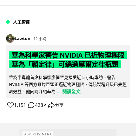
人工智能
Lawton
12 小時
華為科學家警告 NVIDIA 已近物理極限
華為「韜定律」可繞過摩爾定律瓶頸
華為半導體首席科學家廖恒罕見接受近 5 小時專訪，警告
NVIDIA 等西方晶片巨頭正逼近物理極限，傳統製程升級已失經
閱讀全文
濟效益。他同時介紹華為...
1,151
428
分享
↗
ADVERTISEMENT