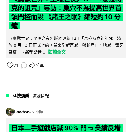
克的詛咒」專訪：巢穴不為提高世界首
領門檻而設 《諸王之眠》縮短約 10 分
鐘
《魔獸世界：至暗之夜》版本更新 12.1「烏拉特克的詛咒」將
於 8 月 13 日正式上線，帶來全新區域「盤蛇島」、地城「毒牙
閱讀全文
祭壇」、新型態世...
71
分享
科技娛樂
遊戲情報
Lawton
9 小時
日本二手遊戲店減 90% 門市 業績反增