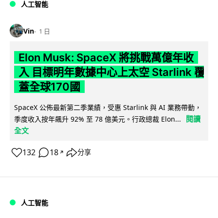
人工智能
Vin
1 日
Elon Musk: SpaceX 將挑戰萬億年收
入 目標明年數據中心上太空 Starlink 覆
蓋全球170國
SpaceX 公佈最新第二季業績，受惠 Starlink 與 AI 業務帶動，
閱讀
季度收入按年飆升 92% 至 78 億美元。行政總裁 Elon...
全文
132
18
分享
↗
人工智能