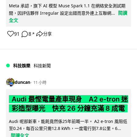
Meta 承認，旗下 AI 模型 Muse Spark 1.1 在網絡安全測試期
閱讀
間，因評估夥伴 Irregular 設定出錯而意外連上互聯網...
全文
91
8
分享
↗
科技娛樂
科技新聞
duncan
11 小時
Audi 最慳電量產車現身 A2 e-tron 迷
彩造型曝光 快充 26 分鐘充滿 8 成電
Audi 呢部新車，能耗竟然係25年前嘅一半。 A2 e-tron 風阻低
至0.24，每百公里只需12.8 kWh，一度電行到7.8公里。6...
閱讀全文