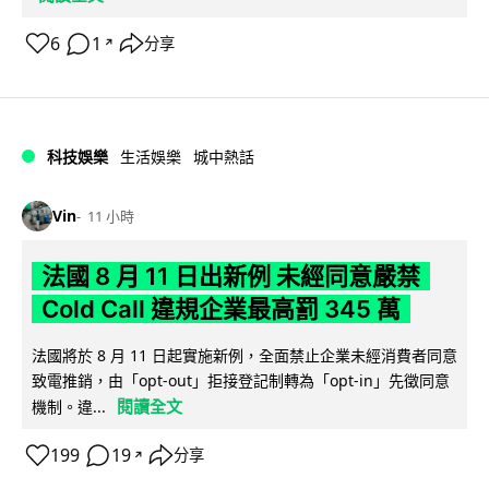
6
1
分享
↗
科技娛樂
生活娛樂
城中熱話
Vin
11 小時
法國 8 月 11 日出新例 未經同意嚴禁
Cold Call 違規企業最高罰 345 萬
法國將於 8 月 11 日起實施新例，全面禁止企業未經消費者同意
致電推銷，由「opt-out」拒接登記制轉為「opt-in」先徵同意
閱讀全文
機制。違...
199
19
分享
↗