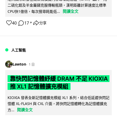
二硫化鉬及半金屬銻克服傳輸瓶頸，漢明距離計算速度比標準
閱讀全文
CPU快1億倍，每次搜尋耗能低...
40
17
分享
↗
人工智能
Lawton
1 日
靠快閃記憶體紓緩 DRAM 不足 KIOXIA
推 XL1 記憶體擴充模組
KIOXIA 發表全新記憶體擴充模組 XL1 系列，結合低延遲快閃記
憶體 XL-FLASH 與 CXL 介面，將快閃記憶體轉化為記憶體擴充
閱讀全文
方...