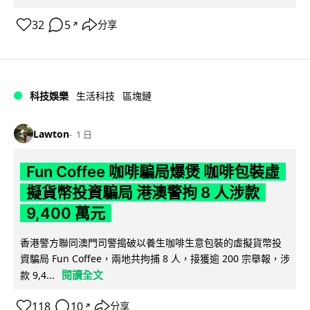
32
5
分享
↗
科技娛樂
生活科技
區塊鏈
Lawton
1 日
Fun Coffee 咖啡騙局爆煲 咖啡包裝虛
擬貨幣投資騙局 港澳警拘 8 人涉款
9,400 萬元
香港警方聯同澳門司警搗破以養生咖啡生意包裝的虛擬貨幣投
資騙局 Fun Coffee，兩地共拘捕 8 人，接獲逾 200 宗舉報，涉
閱讀全文
款 9,4...
118
10
分享
↗