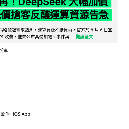
！DeepSeek 大幅加價
低價搶客反釀運算資源告急
因低價策略掀起需求熱潮，運算資源不勝負荷，官方於 8 月 6 日宣
PI 收費，惟未公布具體加幅。事件與...
閱讀全文
分享
iOS App
用軟件