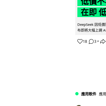
低價不再
在即 
DeepSeek 
布即將大幅上調 A
18
3
↗
應用軟件
應