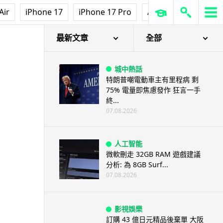
Air
iPhone 17
iPhone 17 Pro
AirPods Pro 3
Ap
最新文章
全部
城中熱話
特朗普嘲電動車主有里程病 剩
75% 電量即焦慮發作 狂言一手
終...
07.08.2026
人工智能
微軟刪走 32GB RAM 遊戲建議
分析: 為 8GB Surf...
07.08.2026
影視娛樂
訂購 43 億日元精品後棄單 大阪