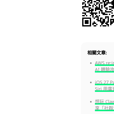
相關文章:
AWS re
AI 體
iOS 27
Siri 
想玩 Cl
享「社群