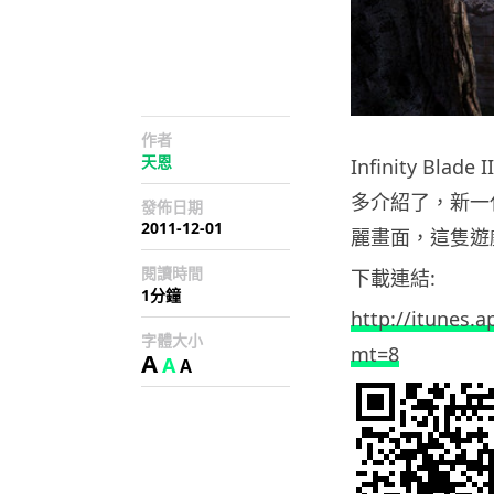
作者
天恩
Infinity Bl
多介紹了，新一
發佈日期
2011-12-01
麗畫面，這隻遊戲
閱讀時間
下載連結:
1分鐘
http://itunes.a
字體大小
mt=8
A
A
A