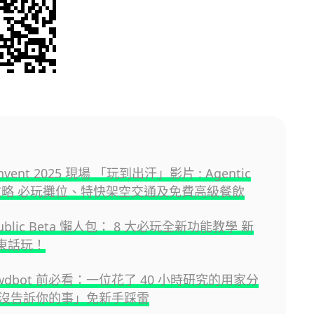
:invent 2025 現場 「玩到出汗」影片 : Agentic
驗攻略 必玩攤位、特快架空交通及免費高級餐飲
 Public Beta 懶人包： 8 大必玩全新功能教學 新
用廣東話玩！
awdbot 前必看：一位花了 40 小時研究的用家分
沒告訴你的事」免新手踩雷