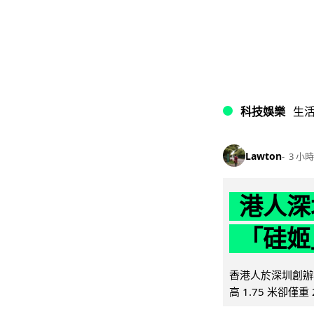
科技娛樂
生
Lawton
3 小時
港人深
「硅姬
香港人於深圳創辦初
高 1.75 米卻僅重 