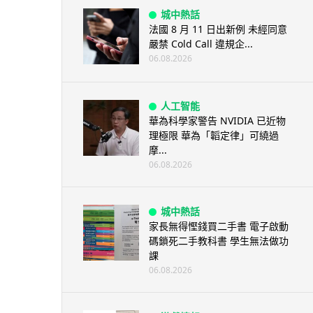
城中熱話
法國 8 月 11 日出新例 未經同意
嚴禁 Cold Call 違規企...
06.08.2026
人工智能
華為科學家警告 NVIDIA 已近物
理極限 華為「韜定律」可繞過
摩...
06.08.2026
城中熱話
家長無得慳錢買二手書 電子啟動
碼鎖死二手教科書 學生無法做功
課
06.08.2026