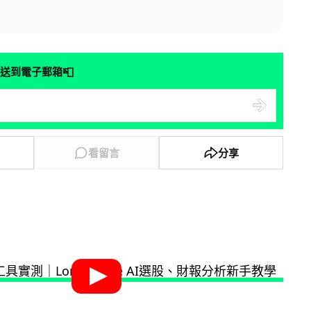
📮
送到電子郵箱
看留言
分享