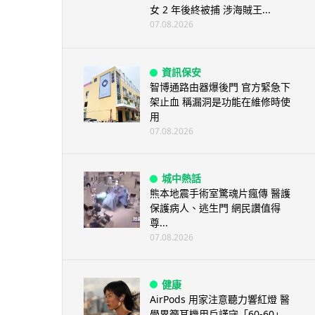
女 2 年後終被捕 涉海賊王...
07.08.2026
資訊保安
智博通路由器爆後門 官方緊急下
架止血 稱漏洞是功能在維修時使
用
07.08.2026
城中熱話
熊本地震手術室驚魂片瘋傳 醫護
保護病人、逃生門 網民讚值得
尊...
07.08.2026
健康
AirPods 用家注意聽力響紅燈 醫
學界籲耳機用戶謹守「60-60」...