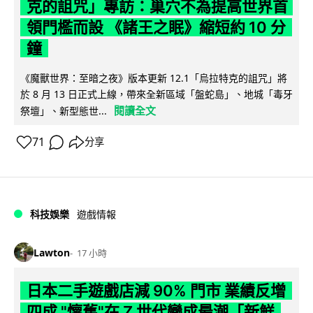
克的詛咒」專訪：巢穴不為提高世界首
領門檻而設 《諸王之眠》縮短約 10 分
鐘
《魔獸世界：至暗之夜》版本更新 12.1「烏拉特克的詛咒」將
於 8 月 13 日正式上線，帶來全新區域「盤蛇島」、地城「毒牙
閱讀全文
祭壇」、新型態世...
71
分享
科技娛樂
遊戲情報
Lawton
17 小時
日本二手遊戲店減 90% 門市 業績反增
四成 "懷舊"在 Z 世代變成最潮「新鮮