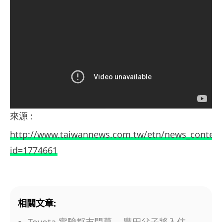
來源 :
http://www.taiwannews.com.tw/etn/news_conten
id=1774661
相關文章: