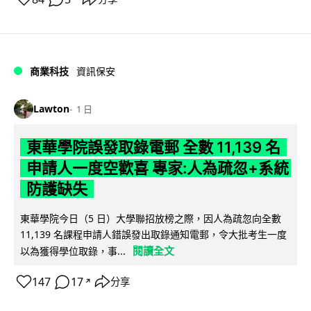
商業科技
資訊保安
Lawton
1 日
東華學院誤發取錄電郵 全數 11,139 名
申請人一度空歡喜 專家:人為疏忽+系統
防護缺失
東華學院今日（5 日）大學聯招放榜之際，因人為疏忽向全數
11,139 名課程申請人錯誤發出取錄通知電郵，令大批考生一度
閱讀全文
以為獲得學位取錄，事...
147
17
分享
↗