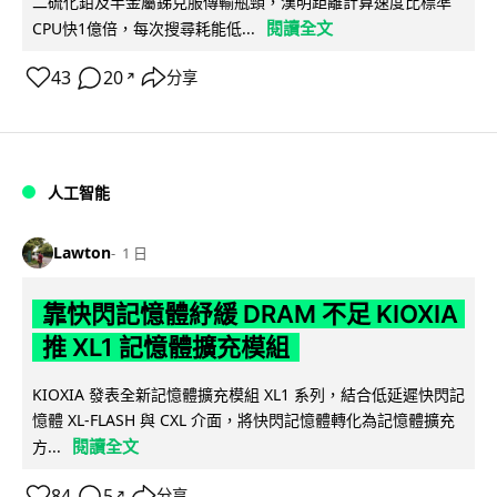
二硫化鉬及半金屬銻克服傳輸瓶頸，漢明距離計算速度比標準
閱讀全文
CPU快1億倍，每次搜尋耗能低...
43
20
分享
↗
人工智能
Lawton
1 日
靠快閃記憶體紓緩 DRAM 不足 KIOXIA
推 XL1 記憶體擴充模組
KIOXIA 發表全新記憶體擴充模組 XL1 系列，結合低延遲快閃記
憶體 XL-FLASH 與 CXL 介面，將快閃記憶體轉化為記憶體擴充
閱讀全文
方...
84
5
分享
↗