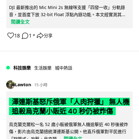
DJI 最新推出的 Mic Mini 2s 無線咪支援「四發一收」分軌錄
音，並首度下放 32-bit Float 浮點內錄功能。本文經實測其...
閱讀全文
18
1
分享
↗
科技娛樂
生活娛樂
城中熱話
Lawton
15 小時
澤連斯基怒斥俄軍「人肉狩獵」 無人機
追殺烏克蘭小販近 40 秒仍被炸傷
烏克蘭克爾松一名 52 歲小販被俄軍無人機追擊近 40 秒後被炸
傷，影片由烏克蘭總統澤連斯基公開。他直斥俄軍對平民進行
閱讀全文
「狩獵式」攻擊，烏克蘭...