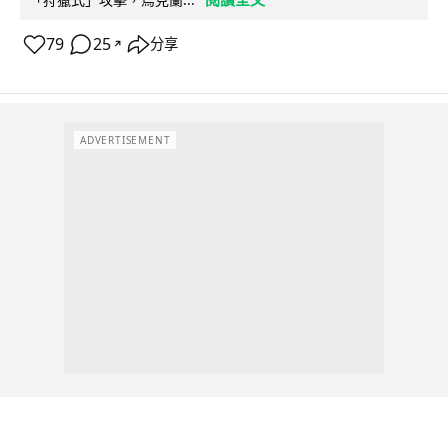
79
25
分享
↗
ADVERTISEMENT