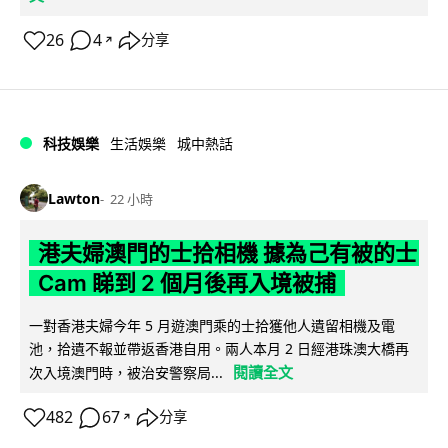
26
4
分享
↗
科技娛樂
生活娛樂
城中熱話
Lawton
22 小時
港夫婦澳門的士拾相機 據為己有被的士
Cam 睇到 2 個月後再入境被捕
一對香港夫婦今年 5 月遊澳門乘的士拾獲他人遺留相機及電
池，拾遺不報並帶返香港自用。兩人本月 2 日經港珠澳大橋再
閱讀全文
次入境澳門時，被治安警察局...
482
67
分享
↗