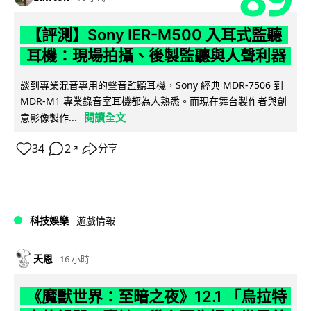
【評測】Sony IER-M500 入耳式監聽
耳機：現場拍攝、後製監聽與人聲利器
談到專業混音專用的聲音監聽耳機，Sony 經典 MDR-7506 到
MDR-M1 專業錄音室耳機都為人熟悉。而現在舞台製作者與創
閱讀全文
意影像製作...
34
2
分享
↗
科技娛樂
遊戲情報
天恩
16 小時
《魔獸世界：至暗之夜》12.1 「烏拉特