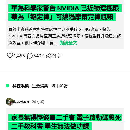
華為科學家警告 NVIDIA 已近物理極限
華為「韜定律」可繞過摩爾定律瓶頸
華為半導體首席科學家廖恒罕見接受近 5 小時專訪，警告
NVIDIA 等西方晶片巨頭正逼近物理極限，傳統製程升級已失經
閱讀全文
濟效益。他同時介紹華為...
1,455
540
分享
↗
科技娛樂
生活娛樂
城中熱話
Lawton
20 小時
家長無得慳錢買二手書 電子啟動碼鎖死
二手教科書 學生無法做功課