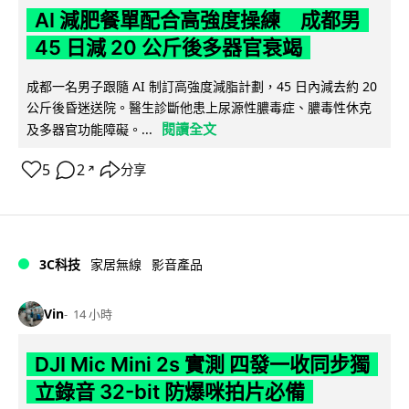
AI 減肥餐單配合高強度操練 成都男
45 日減 20 公斤後多器官衰竭
成都一名男子跟隨 AI 制訂高強度減脂計劃，45 日內減去約 20
公斤後昏迷送院。醫生診斷他患上尿源性膿毒症、膿毒性休克
閱讀全文
及多器官功能障礙。...
5
2
分享
↗
3C科技
家居無線
影音產品
Vin
14 小時
DJI Mic Mini 2s 實測 四發一收同步獨
立錄音 32-bit 防爆咪拍片必備