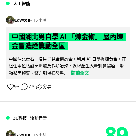
人工智能
Lawton
15 小時
中國湖北男自學 AI 「煉金術」 屋內煉
金冒濃煙驚動全區
中國湖北黃石一名男子見金價高企，利用 AI 自學提煉黃金，在
租住單位私設高壓爐及作坊冶煉，過程產生大量刺鼻濃煙，驚
閱讀全文
動鄰居報警。警方到場揭發整...
93
7
分享
↗
3C科技
流動音樂
89
Lawton
16 小時