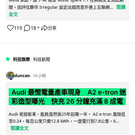
閱讀
間，因評估夥伴 Irregular 設定出錯而意外連上互聯網...
全文
119
18
分享
↗
科技娛樂
科技新聞
duncan
19 小時
Audi 最慳電量產車現身 A2 e-tron 迷
彩造型曝光 快充 26 分鐘充滿 8 成電
Audi 呢部新車，能耗竟然係25年前嘅一半。 A2 e-tron 風阻低
至0.24，每百公里只需12.8 kWh，一度電行到7.8公里。6...
閱讀全文