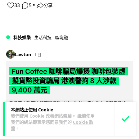
33
5
分享
↗
科技娛樂
生活科技
區塊鏈
Lawton
1 日
Fun Coffee 咖啡騙局爆煲 咖啡包裝虛
擬貨幣投資騙局 港澳警拘 8 人涉款
9,400 萬元
香港警方聯同澳門司警搗破以養生咖啡生意包裝的虛擬貨幣投
本網站正使用 Cookie
資騙局 Fun Coffee，兩地共拘捕 8 人，接獲逾 200 宗舉報，涉
我們使用 Cookie 改善網站體驗。 繼續使用
閱讀全文
款 9,4...
我們的網站即表示您同意我們的
Cookie 政
策
。
119
10
分享
↗