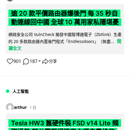
逾 20 款平價路由器爆後門 每 35 秒自
動連線回中國 全球 10 萬用家私隱堪憂
網絡安全公司 VulnCheck 揭發中國智博通電子（Zbtlink）生產
閱
的 20 多款路由器內置後門程式「Endlessdoors」（無盡...
讀全文
901
187
分享
↗
人工智能
arthur
1 日
Tesla HW3 舊硬件裝 FSD v14 Lite 頻