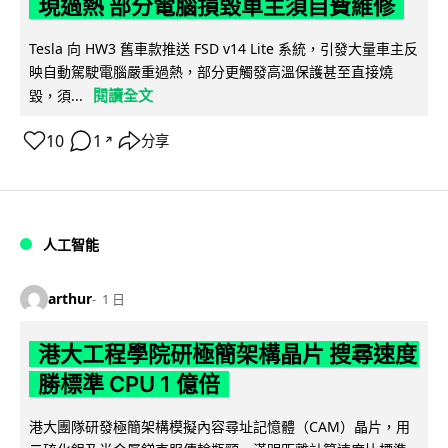
現過熱 部分電腦損毀車主須自費維修
Tesla 向 HW3 舊車款推送 FSD v14 Lite 系統，引發大量車主反
映自動駕駛電腦嚴重過熱，部分更觸發高溫保護甚至直接燒
閱讀全文
毀，須...
10
1
分享
↗
人工智能
arthur
1 日
港大工程學院研極簡架構晶片 搜尋速度
勝標準 CPU 1 億倍
港大團隊研發極簡架構模擬內容尋址記憶體（CAM）晶片，用