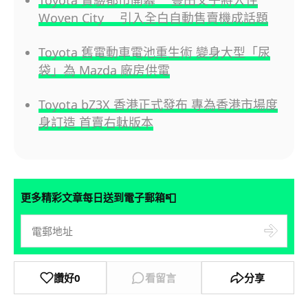
Toyota 實驗都市開幕 豐田父子將入住
Woven City 引入全白自動售賣機成話題
Toyota 舊電動車電池重生術 變身大型「尿
袋」為 Mazda 廠房供電
Toyota bZ3X 香港正式發布 專為香港市場度
身訂造 首賣右軚版本
📮
更多精彩文章每日送到電子郵箱
讚好
0
看留言
分享