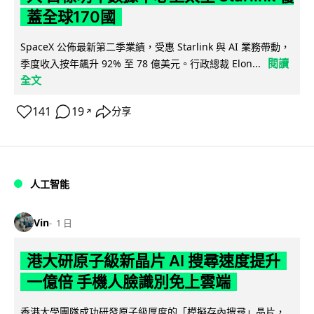
蓋全球170國
SpaceX 公佈最新第二季業績，受惠 Starlink 與 AI 業務帶動，
閱讀
季度收入按年飆升 92% 至 78 億美元。行政總裁 Elon...
全文
141
19
分享
↗
人工智能
Vin
1 日
港大研原子級新晶片 AI 搜尋速度提升
一億倍 手機人臉識別免上雲端
香港大學團隊成功研發原子級厚度的「模擬存內搜尋」晶片，