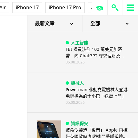
Air
iPhone 17
iPhone 17 Pro
AirPods Pro 3
Ap
最新文章
全部
人工智能
FBI 探員涉盜 100 萬美元加密
幣 向 ChatGPT 尋求理財及...
05.08.2026
機械人
Powerman 移動充電機械人登港
免鋪樁為的士小巴「送電上門」
05.08.2026
資訊保安
被命令製造「後門」 Apple 再控
告英國政府 加密後門爭議延燒...