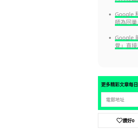
Googl
師為回巢
Googl
覺」直接
更多精彩文章每日
讚好
0