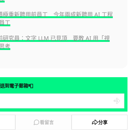
e 積極重新聘用前員工 今年兩成新聘用 AI 工程
員工
e 前研究員：文字 LLM 已見頂 要教 AI 用「視
思考
📮
送到電子郵箱
看留言
分享