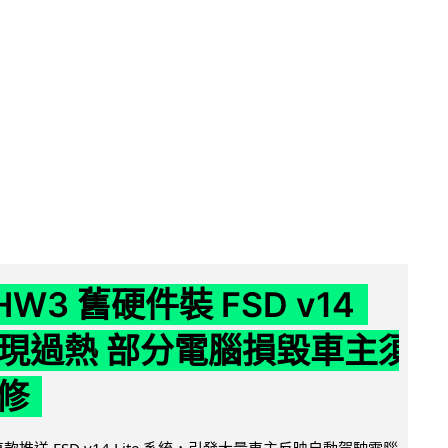
 HW3 舊硬件裝 FSD v14
e 頻現過熱 部分電腦損毀車主須
修
 舊車款推送 FSD v14 Lite 系統，引發大量車主反映自動駕駛電腦