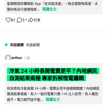
星期開發防曬導航 App「走向陰涼處」，結合建築物高度、太
閱讀全文
陽仰角及行道樹陰影...
81
3
分享
↗
科技娛樂
科技新聞
arthur
1 日
冷氣 24 小時長開電費更平？內地網民
自測結果兩極 專家拆解慳電邏輯
你信唔信冷氣長開 24 小時，電費反而平過開開關關？內地網民
實測結果兩極，有人一個月電費只需 118 元人民幣，有人飆到
閱讀全文
過千。電力部門話不能...