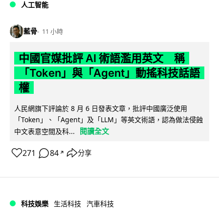
人工智能
藍骨
11 小時
中國官媒批評 AI 術語濫用英文 稱
「Token」與「Agent」動搖科技話語
權
人民網旗下評論於 8 月 6 日發表文章，批評中國廣泛使用
「Token」、「Agent」及「LLM」等英文術語，認為做法侵蝕
閱讀全文
中文表意空間及科...
271
84
分享
↗
科技娛樂
生活科技
汽車科技