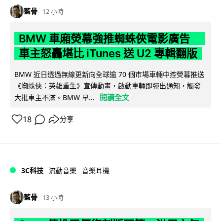
藍骨
12 小時
BMW 車廂熒幕強推蜘蛛俠電影廣告
車主怒轟堪比 iTunes 送 U2 專輯翻版
BMW 近日透過無線更新向全球逾 70 個市場車輛中控熒幕推送
《蜘蛛俠：英雄重生》宣傳動畫，啟動車輛即彈出通知，觸發
閱讀全文
大批車主不滿。BMW 早...
18
分享
3C科技
流動音樂
音樂耳機
藍骨
13 小時