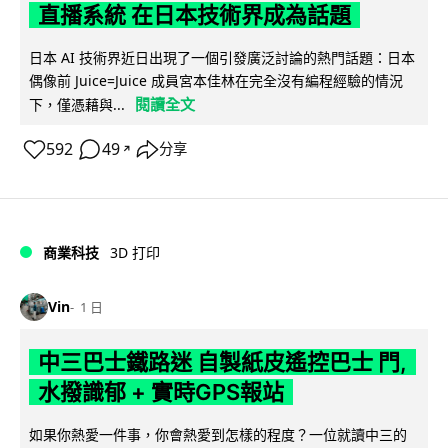
直播系統 在日本技術界成為話題
日本 AI 技術界近日出現了一個引發廣泛討論的熱門話題：日本
偶像前 Juice=Juice 成員宮本佳林在完全沒有編程經驗的情況
閱讀全文
下，僅憑藉與...
592
49
分享
↗
商業科技
3D 打印
Vin
1 日
中三巴士鐵路迷 自製紙皮遙控巴士 門,
水撥識郁 + 實時GPS報站
如果你熱愛一件事，你會熱愛到怎樣的程度？一位就讀中三的