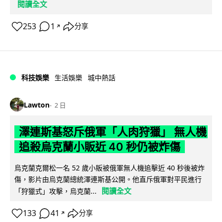
閱讀全文
253
1
分享
↗
科技娛樂
生活娛樂
城中熱話
Lawton
2 日
澤連斯基怒斥俄軍「人肉狩獵」 無人機
追殺烏克蘭小販近 40 秒仍被炸傷
烏克蘭克爾松一名 52 歲小販被俄軍無人機追擊近 40 秒後被炸
傷，影片由烏克蘭總統澤連斯基公開。他直斥俄軍對平民進行
閱讀全文
「狩獵式」攻擊，烏克蘭...
133
41
分享
↗