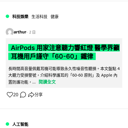
科技娛樂
生活科技
健康
arthur
2 日
AirPods 用家注意聽力響紅燈 醫學界籲
耳機用戶謹守「60-60」鐵律
長時間高音量佩戴耳機可能導致永久性噪音性聽損。本文盤點 4
大聽力受損警號，介紹科學護耳的「60-60 原則」及 Apple 內
閱讀全文
置防護功能，...
20
分享
人工智能