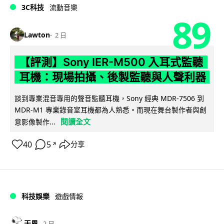
3C科技
流動音樂
89
Lawton
2 日
【評測】Sony IER-M500 入耳式監聽
耳機：現場拍攝、後製監聽與人聲利器
談到專業混音專用的聲音監聽耳機，Sony 經典 MDR-7506 到
MDR-M1 專業錄音室耳機都為人熟悉。而現在舞台製作者與創
閱讀全文
意影像製作...
40
5
分享
↗
科技娛樂
遊戲情報
天恩
2 日