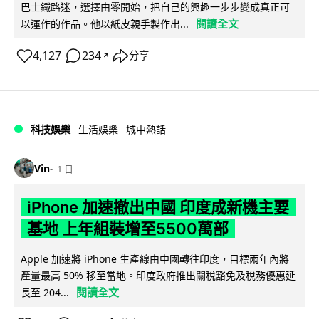
巴士鐵路迷，選擇由零開始，把自己的興趣一步步變成真正可
閱讀全文
以運作的作品。他以紙皮親手製作出...
4,127
234
分享
↗
科技娛樂
生活娛樂
城中熱話
Vin
1 日
iPhone 加速撤出中國 印度成新機主要
基地 上年組裝增至5500萬部
Apple 加速將 iPhone 生產線由中國轉往印度，目標兩年內將
產量最高 50% 移至當地。印度政府推出關稅豁免及稅務優惠延
閱讀全文
長至 204...