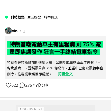
科技娛樂
生活娛樂
城中熱話
Vin
1 日
特朗普嘲電動車主有里程病 剩 75% 電
量即焦慮發作 狂言一手終結電車指令
特朗普在拉斯維加斯造勢大會上公開嘲諷電動車車主患有「里
程焦慮病」，聲稱電量剩 75% 便發作，並重申已廢除電動車強
閱讀全文
制令。惟專業車媒隨即反駁，...
622
275
分享
↗
ADVERTISEMENT