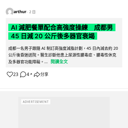
arthur
2 日
AI 減肥餐單配合高強度操練 成都男
45 日減 20 公斤後多器官衰竭
成都一名男子跟隨 AI 制訂高強度減脂計劃，45 日內減去約 20
公斤後昏迷送院。醫生診斷他患上尿源性膿毒症、膿毒性休克
閱讀全文
及多器官功能障礙。...
23
4
分享
↗
ADVERTISEMENT