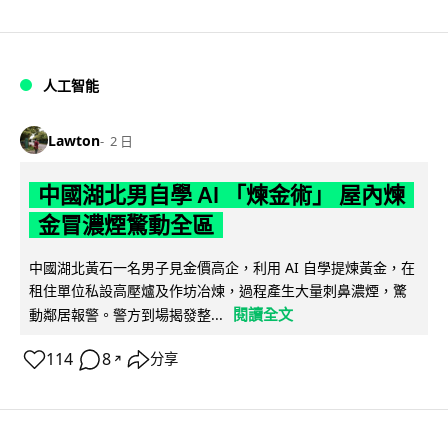
人工智能
Lawton
2 日
中國湖北男自學 AI 「煉金術」 屋內煉
金冒濃煙驚動全區
中國湖北黃石一名男子見金價高企，利用 AI 自學提煉黃金，在
租住單位私設高壓爐及作坊冶煉，過程產生大量刺鼻濃煙，驚
閱讀全文
動鄰居報警。警方到場揭發整...
114
8
分享
↗