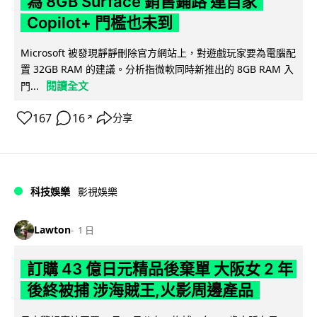
為 8GB Surface 銷售鋪路 連自家
Copilot+ 門檻也未到
Microsoft 被發現靜靜刪除官方網站上，對遊戲玩家要為電腦配
置 32GB RAM 的建議。分析指微軟同時新推出的 8GB RAM 入
閱讀全文
門...
167
16
分享
↗
科技娛樂
影視娛樂
Lawton
1 日
訂購 43 億日元精品後棄單 大阪女 2 年
後終被捕 涉海賊王,火影周邊產品