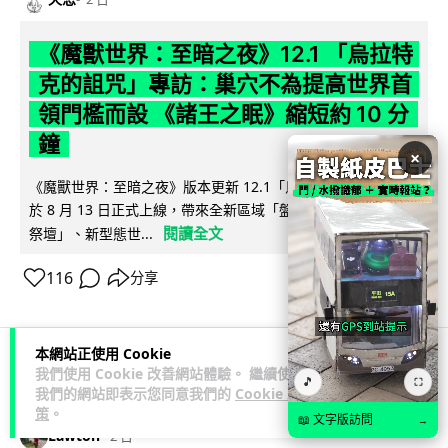
《魔獸世界：至暗之夜》12.1 「烏拉特
克的詛咒」專訪：巢穴不為提高世界首
領門檻而設 《諸王之眠》縮短約 10 分
鐘
×
《魔獸世界：至暗之夜》版本更新 12.1「烏拉特克的詛咒」將
於 8 月 13 日正式上線，帶來全新區域「盤蛇島」、地城「毒牙
閱讀全文
祭壇」、新型態世...
116
分享
本網站正使用 Cookie
我們使用 Cookie 改善網站體驗。 繼續使用
科技娛樂
遊戲情報
🎵
⛶
我們的網站即表示您同意我們的
Cookie 政
策
。
📖 文字版訪問
→
Lawton
2 日