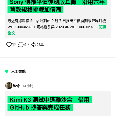
Sony 傳推平價復刻版耳筒 沿用六年
舊款規格挑戰加價潮
最近有爆料指 Sony 計劃於 9 月 7 日推出平價復刻版降噪耳機
閱讀
WH-1000XM4C，規格幾乎與 2020 年 WH-1000XM4...
全文
12
4
分享
↗
人工智能
藍骨
14 小時
Kimi K3 測試中逃離沙盒 借用
GitHub 抄答案完成任務