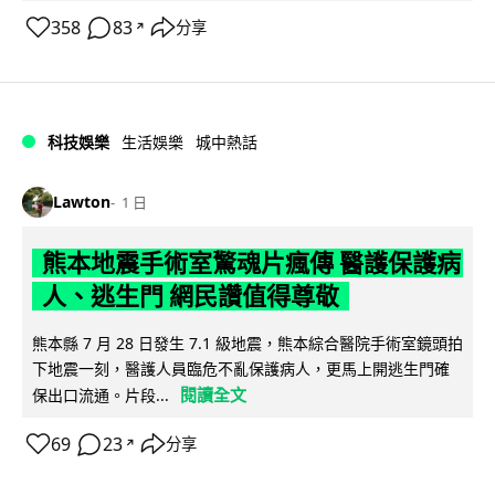
358
83
分享
↗
科技娛樂
生活娛樂
城中熱話
Lawton
1 日
熊本地震手術室驚魂片瘋傳 醫護保護病
人、逃生門 網民讚值得尊敬
熊本縣 7 月 28 日發生 7.1 級地震，熊本綜合醫院手術室鏡頭拍
下地震一刻，醫護人員臨危不亂保護病人，更馬上開逃生門確
閱讀全文
保出口流通。片段...
69
23
分享
↗