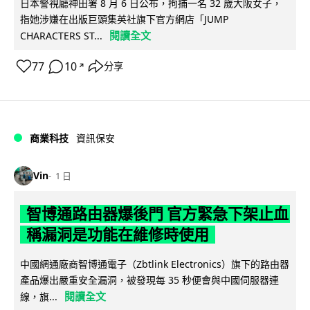
日本警視廳神田署 8 月 6 日公布，拘捕一名 32 歲大阪女子，
指她涉嫌在出版巨頭集英社旗下官方網店「JUMP
閱讀全文
CHARACTERS ST...
77
10
分享
↗
商業科技
資訊保安
Vin
1 日
智博通路由器爆後門 官方緊急下架止血
稱漏洞是功能在維修時使用
中國網通廠商智博通電子（Zbtlink Electronics）旗下的路由器
產品爆出嚴重安全漏洞，被發現每 35 秒便會與中國伺服器連
閱讀全文
線，旗...