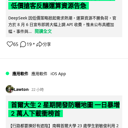
低價搶客反釀運算資源告急
DeepSeek 因低價策略掀起需求熱潮，運算資源不勝負荷，官
方於 8 月 6 日宣布即將大幅上調 API 收費，惟未公布具體加
閱讀全文
幅。事件與...
65
19
分享
↗
iOS App
應用軟件
應用軟件
Lawton
22 小時
首爾大生 2 星期開發防曬地圖 一日暴增
2 萬人下載衝榜首
【行路都要揀好有遮陰】南韓首爾大學 23 歲學生劉敏俊利用 2