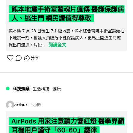
熊本地震手術室驚魂片瘋傳 醫護保護病
人、逃生門 網民讚值得尊敬
熊本縣 7 月 28 日發生 7.1 級地震，熊本綜合醫院手術室鏡頭拍
下地震一刻，醫護人員臨危不亂保護病人，更馬上開逃生門確
閱讀全文
保出口流通。片段...
分享
科技娛樂
生活科技
健康
arthur
3 小時
AirPods 用家注意聽力響紅燈 醫學界籲
耳機用戶謹守「60-60」鐵律