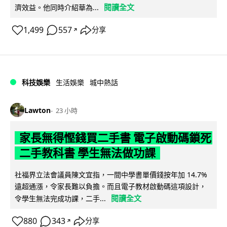
閱讀全文
濟效益。他同時介紹華為...
1,499
557
分享
↗
科技娛樂
生活娛樂
城中熱話
Lawton
23 小時
家長無得慳錢買二手書 電子啟動碼鎖死
二手教科書 學生無法做功課
社福界立法會議員陳文宜指，一間中學書單價錢按年加 14.7%
遠超通漲，令家長難以負擔。而且電子教材啟動碼這項設計，
閱讀全文
令學生無法完成功課，二手...
880
343
分享
↗