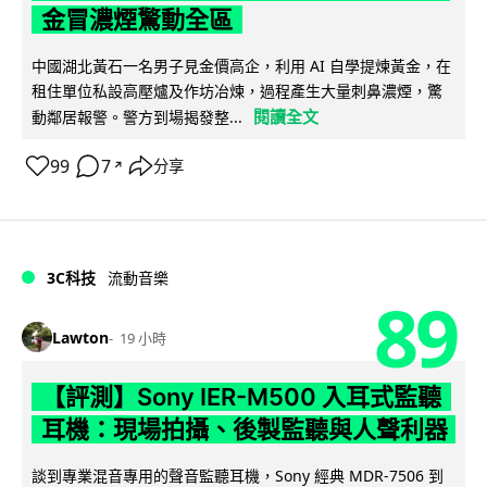
金冒濃煙驚動全區
中國湖北黃石一名男子見金價高企，利用 AI 自學提煉黃金，在
租住單位私設高壓爐及作坊冶煉，過程產生大量刺鼻濃煙，驚
閱讀全文
動鄰居報警。警方到場揭發整...
99
7
分享
↗
3C科技
流動音樂
89
Lawton
19 小時
【評測】Sony IER-M500 入耳式監聽
耳機：現場拍攝、後製監聽與人聲利器
談到專業混音專用的聲音監聽耳機，Sony 經典 MDR-7506 到