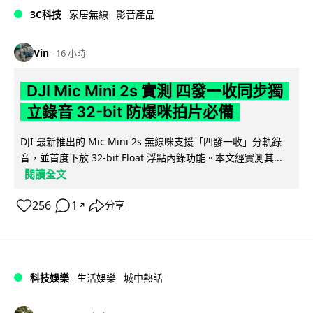
3C科技
家居無線
影音產品
Vin
16 小時
DJI Mic Mini 2s 實測 四發一收同步獨
立錄音 32-bit 防爆咪拍片必備
DJI 最新推出的 Mic Mini 2s 無線咪支援「四發一收」分軌錄
音，並首度下放 32-bit Float 浮點內錄功能。本文經實測其...
閱讀全文
256
1
分享
↗
科技娛樂
生活娛樂
城中熱話