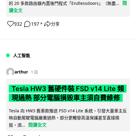
閱
的 20 多款路由器內置後門程式「Endlessdoors」（無盡...
讀全文
932
197
分享
↗
人工智能
arthur
1 日
Tesla HW3 舊硬件裝 FSD v14 Lite 頻
現過熱 部分電腦損毀車主須自費維修
Tesla 向 HW3 舊車款推送 FSD v14 Lite 系統，引發大量車主反
映自動駕駛電腦嚴重過熱，部分更觸發高溫保護甚至直接燒
閱讀全文
毀，須...