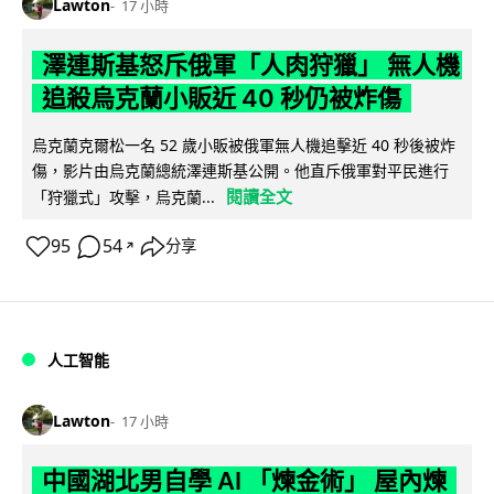
Lawton
17 小時
澤連斯基怒斥俄軍「人肉狩獵」 無人機
追殺烏克蘭小販近 40 秒仍被炸傷
烏克蘭克爾松一名 52 歲小販被俄軍無人機追擊近 40 秒後被炸
傷，影片由烏克蘭總統澤連斯基公開。他直斥俄軍對平民進行
閱讀全文
「狩獵式」攻擊，烏克蘭...
95
54
分享
↗
人工智能
Lawton
17 小時
中國湖北男自學 AI 「煉金術」 屋內煉