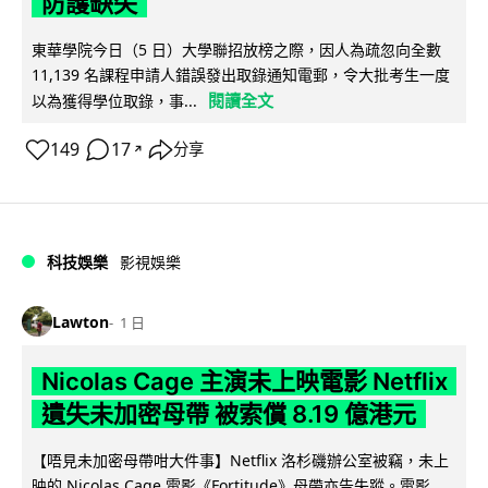
防護缺失
東華學院今日（5 日）大學聯招放榜之際，因人為疏忽向全數
11,139 名課程申請人錯誤發出取錄通知電郵，令大批考生一度
閱讀全文
以為獲得學位取錄，事...
149
17
分享
↗
科技娛樂
影視娛樂
Lawton
1 日
Nicolas Cage 主演未上映電影 Netflix
遺失未加密母帶 被索償 8.19 億港元
【唔見未加密母帶咁大件事】Netflix 洛杉磯辦公室被竊，未上
映的 Nicolas Cage 電影《Fortitude》母帶亦告失蹤。電影...