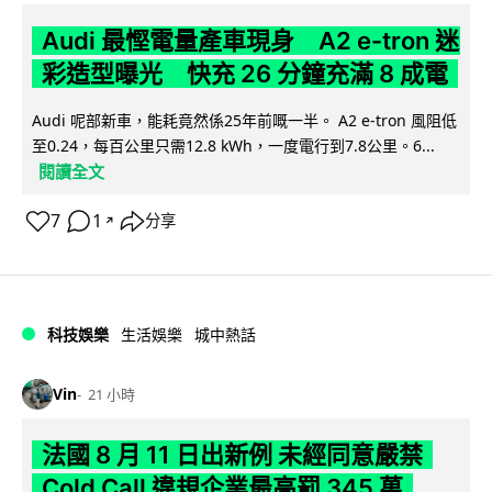
Audi 最慳電量產車現身 A2 e-tron 迷
彩造型曝光 快充 26 分鐘充滿 8 成電
Audi 呢部新車，能耗竟然係25年前嘅一半。 A2 e-tron 風阻低
至0.24，每百公里只需12.8 kWh，一度電行到7.8公里。6...
閱讀全文
7
1
分享
↗
科技娛樂
生活娛樂
城中熱話
Vin
21 小時
法國 8 月 11 日出新例 未經同意嚴禁
Cold Call 違規企業最高罰 345 萬