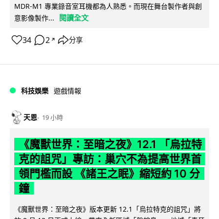
MDR-M1 專業錄音室耳機都為人熟悉。而現在舞台製作者與創
閱讀全文
意影像製作...
34
2
分享
↗
科技娛樂
遊戲情報
天恩
19 小時
《魔獸世界：至暗之夜》12.1 「烏拉特
克的詛咒」專訪：巢穴不為提高世界首
領門檻而設 《諸王之眠》縮短約 10 分
鐘
《魔獸世界：至暗之夜》版本更新 12.1「烏拉特克的詛咒」將