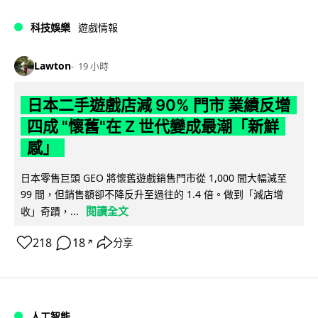
科技娛樂
遊戲情報
Lawton
19 小時
日本二手遊戲店減 90% 門市 業績反增
四成 "懷舊"在 Z 世代變成最潮「新鮮
感」
日本零售巨頭 GEO 將懷舊遊戲銷售門市從 1,000 間大幅減至
99 間，但銷售額卻不降反升至過往的 1.4 倍。做到「減店增
閱讀全文
收」奇蹟，...
218
18
分享
↗
人工智能