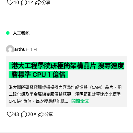
10
1
分享
↗
人工智能
arthur
1 日
港大工程學院研極簡架構晶片 搜尋速度
勝標準 CPU 1 億倍
港大團隊研發極簡架構模擬內容尋址記憶體（CAM）晶片，用
二硫化鉬及半金屬銻克服傳輸瓶頸，漢明距離計算速度比標準
閱讀全文
CPU快1億倍，每次搜尋耗能低...
43
20
分享
↗