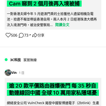
Cam 睇到 2 個月後再入境被捕
一對香港夫婦今年 5 月遊澳門乘的士拾獲他人遺留相機及電
池，拾遺不報並帶返香港自用。兩人本月 2 日經港珠澳大橋再
閱讀全文
次入境澳門時，被治安警察局...
506
73
分享
↗
3C科技
家居無線
Vin
1 日
逾 20 款平價路由器爆後門 每 35 秒自
動連線回中國 全球 10 萬用家私隱堪憂
網絡安全公司 VulnCheck 揭發中國智博通電子（Zbtlink）生產