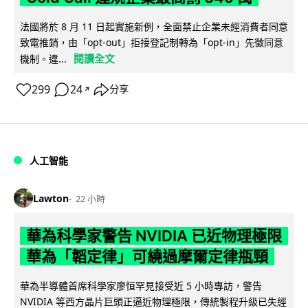
法國將於 8 月 11 日起實施新例，全面禁止企業未經消費者同意
致電推銷，由「opt-out」拒接登記制轉為「opt-in」先徵同意
閱讀全文
機制。違...
299
24
分享
↗
人工智能
Lawton
22 小時
華為科學家警告 NVIDIA 已近物理極限
華為「韜定律」可繞過摩爾定律瓶頸
華為半導體首席科學家廖恒罕見接受近 5 小時專訪，警告
NVIDIA 等西方晶片巨頭正逼近物理極限，傳統製程升級已失經