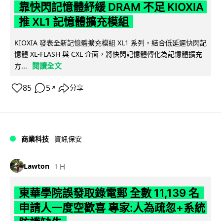
靠快閃記憶體紓緩 DRAM 不足 KIOXIA
推 XL1 記憶體擴充模組
KIOXIA 發表全新記憶體擴充模組 XL1 系列，結合低延遲快閃記
憶體 XL-FLASH 與 CXL 介面，將快閃記憶體轉化為記憶體擴充
閱讀全文
方...
85
5
分享
↗
商業科技
資訊保安
Lawton
1 日
東華學院誤發取錄電郵 全數 11,139 名
申請人一度空歡喜 專家:人為疏忽+系統