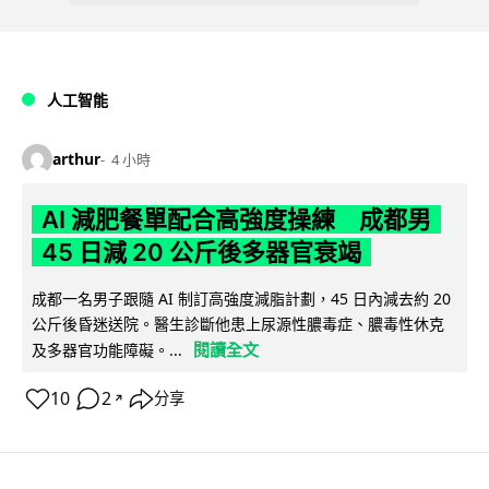
人工智能
arthur
4 小時
AI 減肥餐單配合高強度操練 成都男
45 日減 20 公斤後多器官衰竭
成都一名男子跟隨 AI 制訂高強度減脂計劃，45 日內減去約 20
公斤後昏迷送院。醫生診斷他患上尿源性膿毒症、膿毒性休克
閱讀全文
及多器官功能障礙。...
10
2
分享
↗