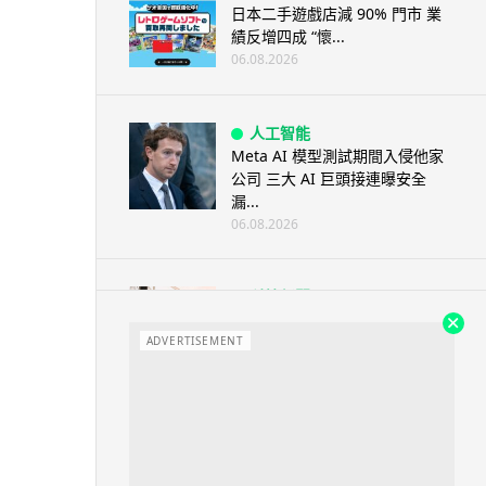
日本二手遊戲店減 90% 門市 業
績反增四成 “懷...
06.08.2026
人工智能
Meta AI 模型測試期間入侵他家
公司 三大 AI 巨頭接連曝安全
漏...
06.08.2026
科技新聞
Audi 最慳電量產車現身 A2 e-
tron 迷彩造型曝光 快充 2...
ADVERTISEMENT
06.08.2026
城中熱話
法國 8 月 11 日出新例 未經同意
嚴禁 Cold Call 違規企...