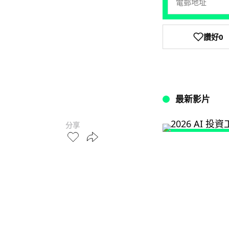
讚好
0
最新影片
分享