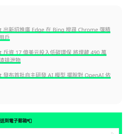
oft 出新招推廣 Edge 在 Bing 搜尋 Chrome 彈積
用戶
oft 斥資 17 億美元投入低碳環保 將埋藏 490 萬
渣排泄物
oft 發布首批自主研發 AI 模型 擺脫對 OpenAI 依
📮
送到電子郵箱