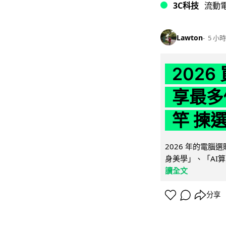
3C科技
流動
Lawton
5 小時
202
享最多
竿 揀
2026 年的電
身美學」、「AI算
讀全文
分享