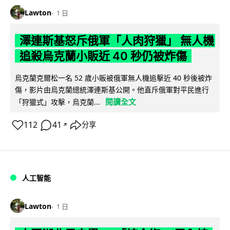
Lawton
1 日
澤連斯基怒斥俄軍「人肉狩獵」 無人機
追殺烏克蘭小販近 40 秒仍被炸傷
烏克蘭克爾松一名 52 歲小販被俄軍無人機追擊近 40 秒後被炸
傷，影片由烏克蘭總統澤連斯基公開。他直斥俄軍對平民進行
閱讀全文
「狩獵式」攻擊，烏克蘭...
112
41
分享
↗
人工智能
Lawton
1 日