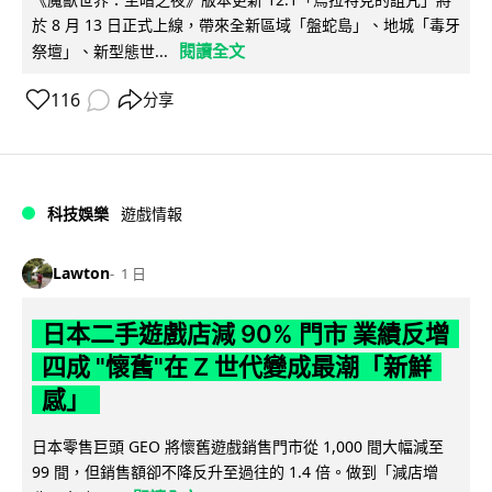
於 8 月 13 日正式上線，帶來全新區域「盤蛇島」、地城「毒牙
閱讀全文
祭壇」、新型態世...
116
分享
科技娛樂
遊戲情報
Lawton
1 日
日本二手遊戲店減 90% 門市 業績反增
四成 "懷舊"在 Z 世代變成最潮「新鮮
感」
日本零售巨頭 GEO 將懷舊遊戲銷售門市從 1,000 間大幅減至
99 間，但銷售額卻不降反升至過往的 1.4 倍。做到「減店增