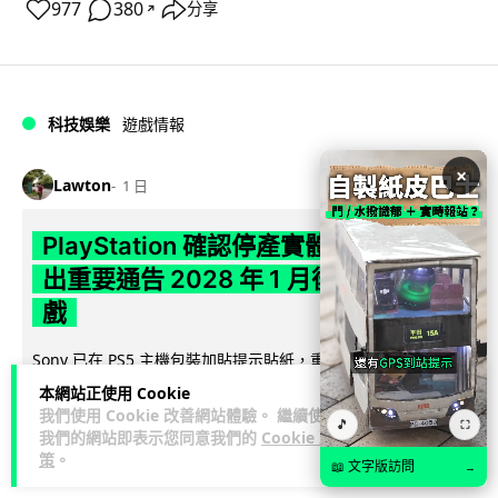
977
380
分享
↗
科技娛樂
遊戲情報
×
Lawton
1 日
PlayStation 確認停產實體光碟 包裝印
出重要通告 2028 年 1 月後不出光碟遊
戲
Sony 已在 PS5 主機包裝加貼提示貼紙，重申官方 7 月已公布
計劃：2028 年 1 月起停產新遊戲實體光碟。分析師預期 PS6
本網站正使用 Cookie
閱讀全文
因此...
我們使用 Cookie 改善網站體驗。 繼續使用
🎵
⛶
我們的網站即表示您同意我們的
Cookie 政
策
。
176
79
分享
↗
📖 文字版訪問
→