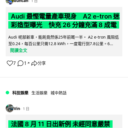
duncan
1 日
Audi 最慳電量產車現身 A2 e-tron 迷
彩造型曝光 快充 26 分鐘充滿 8 成電
Audi 呢部新車，能耗竟然係25年前嘅一半。 A2 e-tron 風阻低
至0.24，每百公里只需12.8 kWh，一度電行到7.8公里。6...
閱讀全文
7
1
分享
↗
科技娛樂
生活娛樂
城中熱話
Vin
1 日
法國 8 月 11 日出新例 未經同意嚴禁