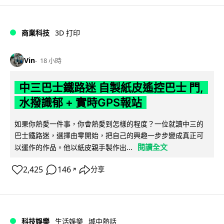
商業科技
3D 打印
Vin
18 小時
中三巴士鐵路迷 自製紙皮遙控巴士 門,
水撥識郁 + 實時GPS報站
如果你熱愛一件事，你會熱愛到怎樣的程度？一位就讀中三的
巴士鐵路迷，選擇由零開始，把自己的興趣一步步變成真正可
閱讀全文
以運作的作品。他以紙皮親手製作出...
2,425
146
分享
↗
科技娛樂
生活娛樂
城中熱話