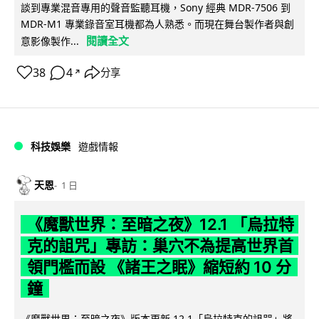
談到專業混音專用的聲音監聽耳機，Sony 經典 MDR-7506 到
MDR-M1 專業錄音室耳機都為人熟悉。而現在舞台製作者與創
閱讀全文
意影像製作...
38
4
分享
↗
科技娛樂
遊戲情報
天恩
1 日
《魔獸世界：至暗之夜》12.1 「烏拉特
克的詛咒」專訪：巢穴不為提高世界首
領門檻而設 《諸王之眠》縮短約 10 分
鐘
《魔獸世界：至暗之夜》版本更新 12.1「烏拉特克的詛咒」將