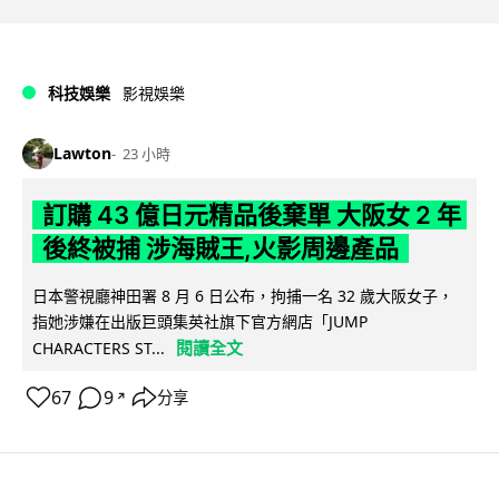
科技娛樂
影視娛樂
Lawton
23 小時
訂購 43 億日元精品後棄單 大阪女 2 年
後終被捕 涉海賊王,火影周邊產品
日本警視廳神田署 8 月 6 日公布，拘捕一名 32 歲大阪女子，
指她涉嫌在出版巨頭集英社旗下官方網店「JUMP
閱讀全文
CHARACTERS ST...
67
9
分享
↗