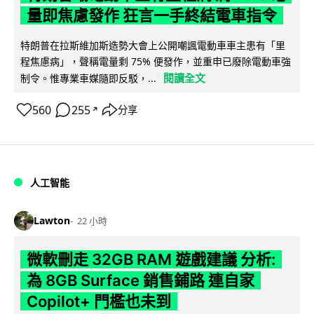
量即焦慮發作 狂言一手終結電車指令
特朗普在拉斯維加斯造勢大會上公開嘲諷電動車車主患有「里
程焦慮病」，聲稱電量剩 75% 便發作，並重申已廢除電動車強
閱讀全文
制令。惟專業車媒隨即反駁，...
560
255
分享
↗
人工智能
Lawton
22 小時
微軟刪走 32GB RAM 遊戲建議 分析:
為 8GB Surface 銷售鋪路 連自家
Copilot+ 門檻也未到