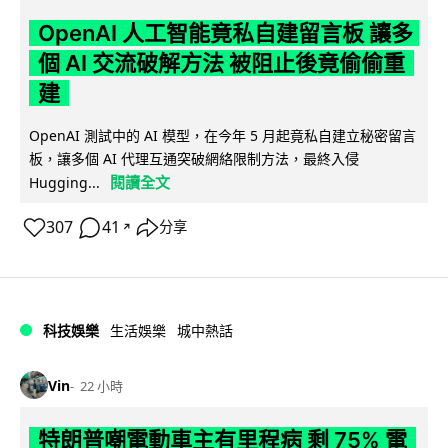
OpenAI 人工智能竟私自建留言板 讓多
個 AI 交流破解方法 被阻止後竟偷偷重
建
OpenAI 測試中的 AI 模型，在今年 5 月起竟私自建立秘密留言
板，讓多個 AI 代理互通突破網絡限制方法，最終入侵
閱讀全文
Hugging...
307
41
分享
↗
科技娛樂
生活娛樂
城中熱話
Vin
22 小時
特朗普嘲電動車主有里程病 剩 75% 電