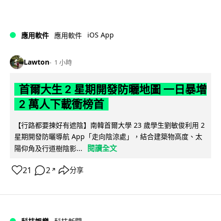
iOS App
應用軟件
應用軟件
Lawton
1 小時
首爾大生 2 星期開發防曬地圖 一日暴增
2 萬人下載衝榜首
【行路都要揀好有遮陰】南韓首爾大學 23 歲學生劉敏俊利用 2
星期開發防曬導航 App「走向陰涼處」，結合建築物高度、太
閱讀全文
陽仰角及行道樹陰影...
21
2
分享
↗