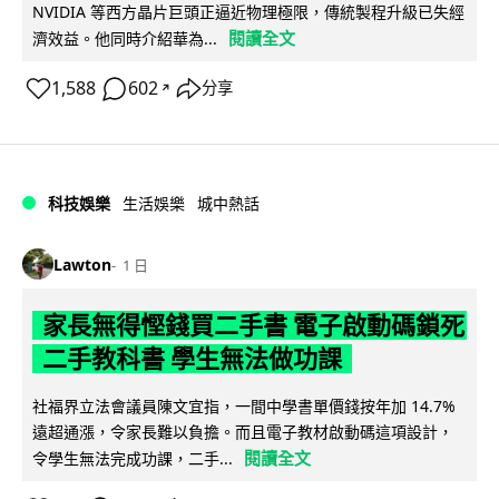
NVIDIA 等西方晶片巨頭正逼近物理極限，傳統製程升級已失經
閱讀全文
濟效益。他同時介紹華為...
1,588
602
分享
↗
科技娛樂
生活娛樂
城中熱話
Lawton
1 日
家長無得慳錢買二手書 電子啟動碼鎖死
二手教科書 學生無法做功課
社福界立法會議員陳文宜指，一間中學書單價錢按年加 14.7%
遠超通漲，令家長難以負擔。而且電子教材啟動碼這項設計，
閱讀全文
令學生無法完成功課，二手...