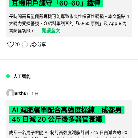
耳機用戶謹守「60-60」鐵律
長時間高音量佩戴耳機可能導致永久性噪音性聽損。本文盤點 4
大聽力受損警號，介紹科學護耳的「60-60 原則」及 Apple 內
閱讀全文
置防護功能，...
20
分享
人工智能
arthur
1 日
AI 減肥餐單配合高強度操練 成都男
45 日減 20 公斤後多器官衰竭
成都一名男子跟隨 AI 制訂高強度減脂計劃，45 日內減去約 20