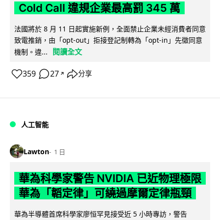
Cold Call 違規企業最高罰 345 萬
法國將於 8 月 11 日起實施新例，全面禁止企業未經消費者同意
致電推銷，由「opt-out」拒接登記制轉為「opt-in」先徵同意
閱讀全文
機制。違...
359
27
分享
↗
人工智能
Lawton
1 日
華為科學家警告 NVIDIA 已近物理極限
華為「韜定律」可繞過摩爾定律瓶頸
華為半導體首席科學家廖恒罕見接受近 5 小時專訪，警告