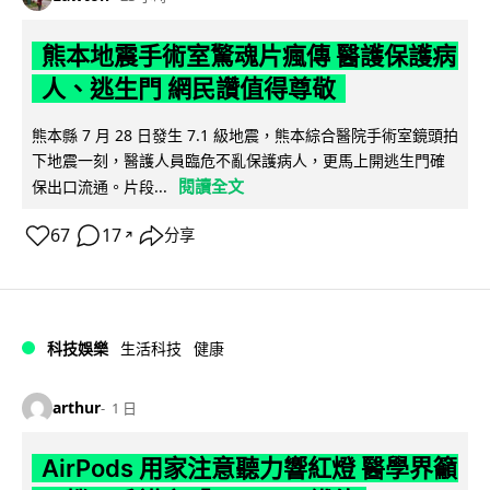
熊本地震手術室驚魂片瘋傳 醫護保護病
人、逃生門 網民讚值得尊敬
熊本縣 7 月 28 日發生 7.1 級地震，熊本綜合醫院手術室鏡頭拍
下地震一刻，醫護人員臨危不亂保護病人，更馬上開逃生門確
閱讀全文
保出口流通。片段...
67
17
分享
↗
科技娛樂
生活科技
健康
arthur
1 日
AirPods 用家注意聽力響紅燈 醫學界籲