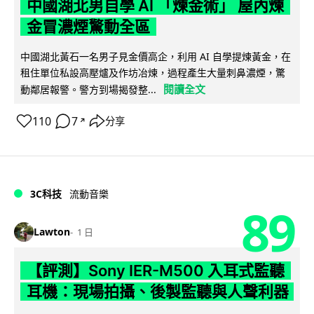
中國湖北男自學 AI 「煉金術」 屋內煉
金冒濃煙驚動全區
中國湖北黃石一名男子見金價高企，利用 AI 自學提煉黃金，在
租住單位私設高壓爐及作坊冶煉，過程產生大量刺鼻濃煙，驚
閱讀全文
動鄰居報警。警方到場揭發整...
110
7
分享
↗
3C科技
流動音樂
89
Lawton
1 日
【評測】Sony IER-M500 入耳式監聽
耳機：現場拍攝、後製監聽與人聲利器