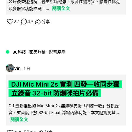
公斤後昏迷送院。醫生診斷他患上尿源性膿毒症、膿毒性休克
閱讀全文
及多器官功能障礙。...
22
4
分享
↗
3C科技
家居無線
影音產品
Vin
1 日
DJI Mic Mini 2s 實測 四發一收同步獨
立錄音 32-bit 防爆咪拍片必備
DJI 最新推出的 Mic Mini 2s 無線咪支援「四發一收」分軌錄
音，並首度下放 32-bit Float 浮點內錄功能。本文經實測其...
閱讀全文