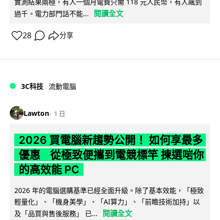
實測結果兩極，有人一個月電費只需 118 元人民幣，有人飆到
閱讀全文
過千。電力部門話不能...
28
分享
3C科技
流動電腦
Lawton
1 日
2026 買電腦新趨勢公開！ 如何享最多
優惠 從極致便攜到電競標竿 揀選啱你
的高效能 PC
2026 年的電腦選購基準已經全面升級。除了基本效能，「極致
輕量化」、「機身美學」、「AI算力」、「前瞻技術加持」以
閱讀全文
及「品質與售後服務」 已...