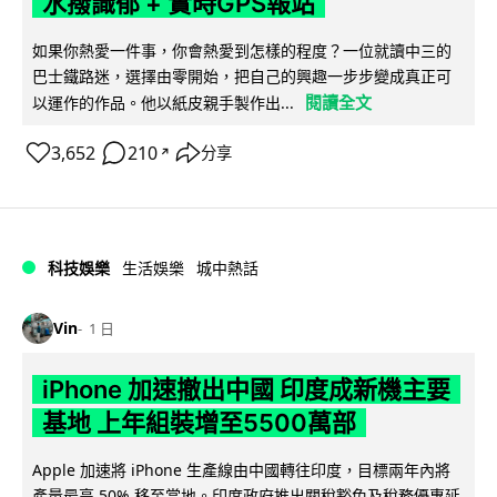
水撥識郁 + 實時GPS報站
如果你熱愛一件事，你會熱愛到怎樣的程度？一位就讀中三的
巴士鐵路迷，選擇由零開始，把自己的興趣一步步變成真正可
閱讀全文
以運作的作品。他以紙皮親手製作出...
3,652
210
分享
↗
科技娛樂
生活娛樂
城中熱話
Vin
1 日
iPhone 加速撤出中國 印度成新機主要
基地 上年組裝增至5500萬部
Apple 加速將 iPhone 生產線由中國轉往印度，目標兩年內將
產量最高 50% 移至當地。印度政府推出關稅豁免及稅務優惠延