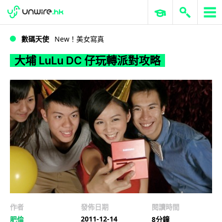
WWDC 2026
GenAI 與雲端科技專區
ERP 與商業 AI
大埔 LuLu DC 仔玩轉派對攻略
數碼天使
New！美女寫真
大埔 LuLu DC 仔玩轉派對攻略
作者
發佈日期
閱讀時間
2011-12-14
肥倫
8分鐘