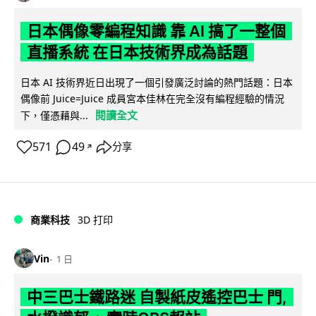
日本偶像零編程知識 靠 AI 搞了一整個
直播系統 在日本技術界成為話題
日本 AI 技術界近日出現了一個引發廣泛討論的熱門話題：日本
偶像前 Juice=Juice 成員宮本佳林在完全沒有編程經驗的情況
閱讀全文
下，僅憑藉與...
571
49
分享
↗
商業科技
3D 打印
Vin
1 日
中三巴士鐵路迷 自製紙皮遙控巴士 門,