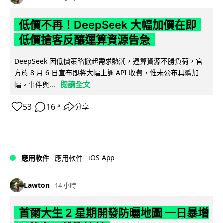
低價不再！DeepSeek 大幅加價在即
低價搶客反釀運算資源告急
DeepSeek 因低價策略掀起需求熱潮，運算資源不勝負荷，官
方於 8 月 6 日宣布即將大幅上調 API 收費，惟未公布具體加
閱讀全文
幅。事件與...
53
16
分享
↗
iOS App
應用軟件
應用軟件
Lawton
14 小時
首爾大生 2 星期開發防曬地圖 一日暴增