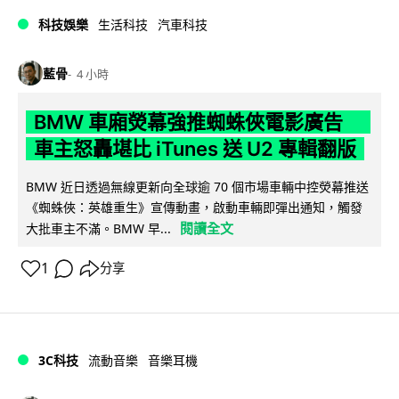
科技娛樂
生活科技
汽車科技
藍骨
4 小時
BMW 車廂熒幕強推蜘蛛俠電影廣告
車主怒轟堪比 iTunes 送 U2 專輯翻版
BMW 近日透過無線更新向全球逾 70 個市場車輛中控熒幕推送
《蜘蛛俠：英雄重生》宣傳動畫，啟動車輛即彈出通知，觸發
閱讀全文
大批車主不滿。BMW 早...
1
分享
3C科技
流動音樂
音樂耳機