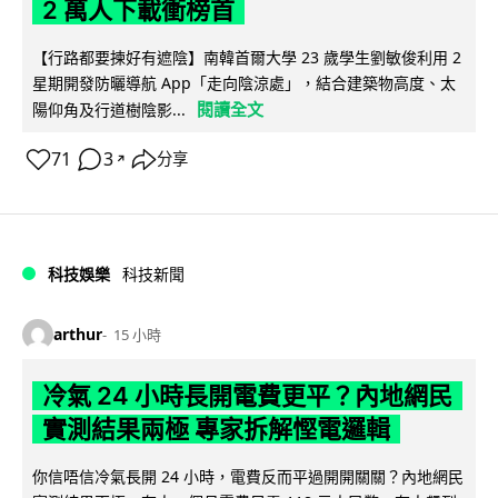
2 萬人下載衝榜首
【行路都要揀好有遮陰】南韓首爾大學 23 歲學生劉敏俊利用 2
星期開發防曬導航 App「走向陰涼處」，結合建築物高度、太
閱讀全文
陽仰角及行道樹陰影...
71
3
分享
↗
科技娛樂
科技新聞
arthur
15 小時
冷氣 24 小時長開電費更平？內地網民
實測結果兩極 專家拆解慳電邏輯
你信唔信冷氣長開 24 小時，電費反而平過開開關關？內地網民