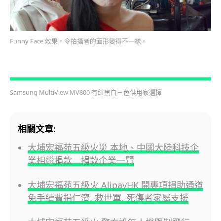
Funny Face 效果，令拍攝者的面形變得不一樣。
Samsung MultiView MV800 有紅黑白三色供用家選擇
相關文章:
大埔宏福苑五級火災 本地、中國大陸科技企
業相繼捐款 捐款企業一覽
大埔宏福苑五級火 AlipayHK 開專項捐助通道
免手續費捐仁濟, 救世軍, 死傷者家屬支援