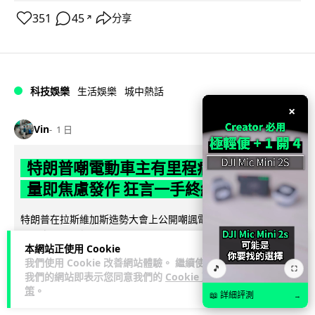
351
45
分享
↗
科技娛樂
生活娛樂
城中熱話
×
Vin
1 日
特朗普嘲電動車主有里程病 剩 75% 電
量即焦慮發作 狂言一手終結電車指令
特朗普在拉斯維加斯造勢大會上公開嘲諷電動車車主患有「里
程焦慮病」，聲稱電量剩 75% 便發作，並重申已廢除電動車強
本網站正使用 Cookie
閱讀全文
制令。惟專業車媒隨即反駁，...
我們使用 Cookie 改善網站體驗。 繼續使用
🎵
⛶
我們的網站即表示您同意我們的
Cookie 政
608
270
分享
↗
策
。
📖 詳細評測
→