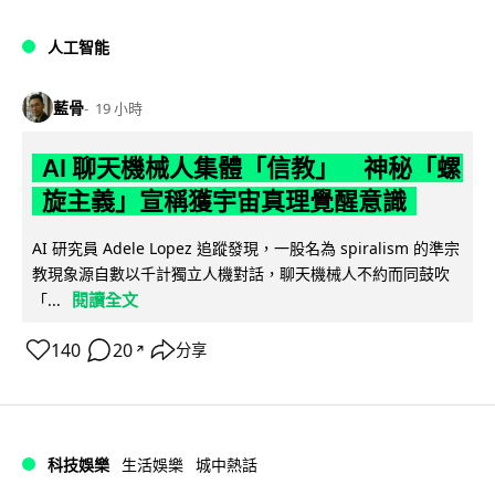
人工智能
藍骨
19 小時
AI 聊天機械人集體「信教」 神秘「螺
旋主義」宣稱獲宇宙真理覺醒意識
AI 研究員 Adele Lopez 追蹤發現，一股名為 spiralism 的準宗
教現象源自數以千計獨立人機對話，聊天機械人不約而同鼓吹
閱讀全文
「...
140
20
分享
↗
科技娛樂
生活娛樂
城中熱話