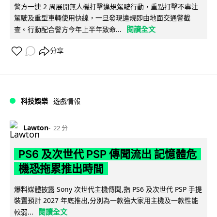
警方一連 2 周展開無人機打擊違規駕駛行動，重點打擊不專注
駕駛及重型車輛使用快線，一旦發現違規即由地面交通警截
閱讀全文
查。行動配合警方今年上半年致命...
分享
科技娛樂
遊戲情報
Lawton
22 分
PS6 及次世代 PSP 傳聞流出 記憶體危
機恐拖累推出時間
爆料媒體披露 Sony 次世代主機傳聞,指 PS6 及次世代 PSP 手提
裝置預計 2027 年底推出,分別為一款強大家用主機及一款性能
閱讀全文
較弱...