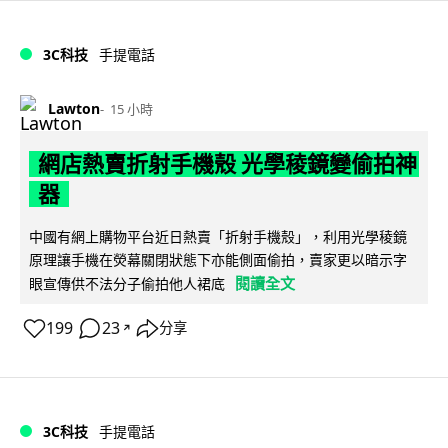
3C科技
手提電話
Lawton
15 小時
網店熱賣折射手機殼 光學稜鏡變偷拍神
器
中國有網上購物平台近日熱賣「折射手機殼」，利用光學稜鏡
原理讓手機在熒幕關閉狀態下亦能側面偷拍，賣家更以暗示字
閱讀全文
眼宣傳供不法分子偷拍他人裙底
199
23
分享
↗
3C科技
手提電話