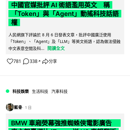
中國官媒批評 AI 術語濫用英文 稱
「Token」與「Agent」動搖科技話語
權
人民網旗下評論於 8 月 6 日發表文章，批評中國廣泛使用
「Token」、「Agent」及「LLM」等英文術語，認為做法侵蝕
閱讀全文
中文表意空間及科...
781
338
分享
↗
科技娛樂
生活科技
汽車科技
藍骨
1 日
BMW 車廂熒幕強推蜘蛛俠電影廣告