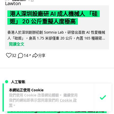
港人深圳設廠研 AI 成人機械人 「硅
姬」 20 公斤重擬人度極高
香港人於深圳創辦初創 Somnia Lab，研發出首款 AI 性愛機械
人「硅姬」，身高 1.75 米卻僅重 20 公斤，內置 165 種親密...
閱讀全文
32
14
分享
↗
人工智能
本網站正使用 Cookie
我們使用 Cookie 改善網站體驗。 繼續使用
Lawton
1 日
我們的網站即表示您同意我們的
Cookie 政
策
。
Grok Imagine Image 2.0 推出 主打局