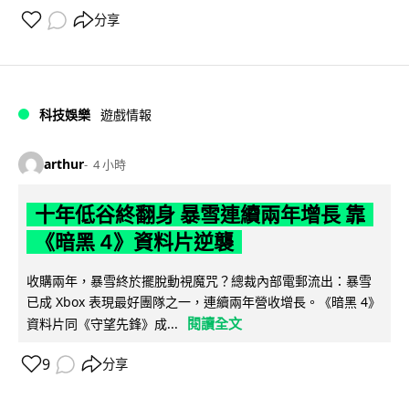
分享
科技娛樂
遊戲情報
arthur
4 小時
十年低谷終翻身 暴雪連續兩年增長 靠
《暗黑 4》資料片逆襲
收購兩年，暴雪終於擺脫動視魔咒？總裁內部電郵流出：暴雪
已成 Xbox 表現最好團隊之一，連續兩年營收增長。《暗黑 4》
閱讀全文
資料片同《守望先鋒》成...
9
分享