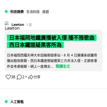
科技娛樂
生活科技
旅遊
Lawton
1 日
日本福岡地鐵廣播被入侵 播不雅歌曲
西日本鐵道疑黑客所為
日本福岡西鐵天神大牟田線兩個車站，8 月 4 日廣播系統離奇
播出粗俗歌聲，西日本鐵道懷疑遭第三方非法入侵，正調查事
閱讀全文
件並考慮報案。網上一度傳言...
38
2
分享
↗
人工智能