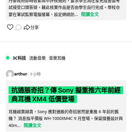
丹麥政府即時收緊高中評核規則，要求學生為在家完成書面考
試接受口頭答辯，藉此核實作品是否由學生自行完成。學校亦
閱讀全文
要在筆試監察電腦螢幕、設定網絡防...
分享
3C科技
流動音樂
音樂耳機
arthur
3 小時
抗通脹奇招？傳 Sony 擬重推六年前經
典耳機 XM4 低價登場
耳機越賣越貴，Sony 應對通脹的奇招居然是重推 6 年前的舊
機？ 消息指平價版 WH-1000XM4C 9 月登場，保留摺疊設計與
閱讀全文
40m...