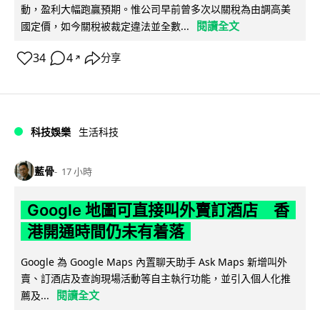
動，盈利大幅跑贏預期。惟公司早前曾多次以關稅為由調高美
閱讀全文
國定價，如今關稅被裁定違法並全數...
34
4
分享
↗
科技娛樂
生活科技
藍骨
17 小時
Google 地圖可直接叫外賣訂酒店 香
港開通時間仍未有着落
Google 為 Google Maps 內置聊天助手 Ask Maps 新增叫外
賣、訂酒店及查詢現場活動等自主執行功能，並引入個人化推
閱讀全文
薦及...