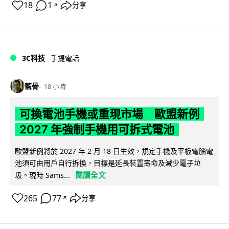
18
1
分享
↗
3C科技
手提電話
藍骨
18 小時
可換電池手機或重現市場 歐盟新例
2027 年強制手機用可拆式電池
歐盟新例將於 2027 年 2 月 18 日生效，規定手機及平板電腦電
池須可由用戶自行拆換，目標是延長裝置壽命及減少電子垃
閱讀全文
圾。現時 Sams...
265
77
分享
↗