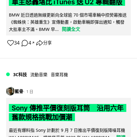
車主怒轟堪比 iTunes 送 U2 專輯翻版
BMW 近日透過無線更新向全球逾 70 個市場車輛中控熒幕推送
《蜘蛛俠：英雄重生》宣傳動畫，啟動車輛即彈出通知，觸發
閱讀全文
大批車主不滿。BMW 早...
34
4
分享
↗
3C科技
流動音樂
音樂耳機
藍骨
1 日
Sony 傳推平價復刻版耳筒 沿用六年
舊款規格挑戰加價潮
最近有爆料指 Sony 計劃於 9 月 7 日推出平價復刻版降噪耳機