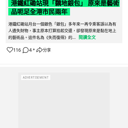
港鐵紅磡站現「黐地銀包」 原來是藝術
品呃足全港市民兩年
港鐵紅磡站月台一個銀色「銀包」多年來一再令乘客誤以為有
人遺失財物，事主原本打算拾起交還，卻發現原來是黏在地上
閱讀全文
的藝術品。這件名為《失而復得》的...
116
4
分享
↗
ADVERTISEMENT