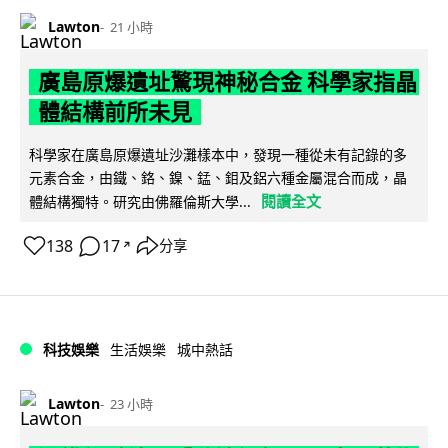
Lawton
21 小時
廣島原爆遺址驚現神秘合金 科學家指晶
體結構前所未見
科學家在廣島原爆遺址沙灘樣本中，發現一種從未有記錄的多
元素合金，由鐵、鉻、鎳、錳、鉬及鋁六種金屬混合而成，晶
閱讀全文
體結構獨特。研究由佛羅倫斯大學...
138
17
分享
↗
科技娛樂
生活娛樂
城中熱話
Lawton
23 小時