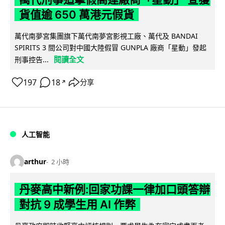
貨值逾 650 萬港元假貨
萬代南夢宮集團旗下萬代南夢宮影視工廠、萬代及 BANDAI
SPIRITS 3 間公司對中國大陸假冒 GUNPLA 廠商「星動」發起
閱讀全文
刑事控告...
197
18
分享
↗
人工智能
arthur
2 小時
丹麥高中新例:回家功課一律加口頭答辯
對抗 9 成學生用 AI 作弊