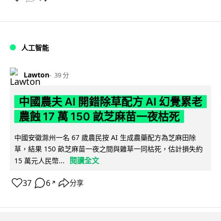
人工智能
Lawton
39 分
中國農夫 AI 開錯除草配方 AI 幻覺累老
農蝕 17 萬 150 畝芝麻苗一夜枯死
中國安徽滁州一名 67 歲農民按 AI 生成農藥配方為芝麻田除
草，結果 150 畝芝麻苗一夜之間與雜草一同枯死，估計損失約
閱讀全文
15 萬元人民幣...
37
6
分享
↗